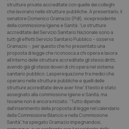
strutture private accreditate con quelle dei colleghi
Piemonte
HIV
che lavorano nelle strutture pubbliche. A presentarlo, il
senatore Domenico Gramazio (Pdl), vicepresidente
Provincia Autonoma di Bolzano
Infezioni & Febbre
della commissione Igiene e Sanità. “Le strutture
accreditate del Servizio Sanitario Nazionale sono a
tutti gli effetti Servizio Sanitario Pubblico – osserva
Provincia Autonoma di Trento
Ipertensione & Scompenso
Gramazio -, per questo che ho presentato una
proposta di legge che riconosca a chi opera e lavora
Puglia
Malattie rare
all’interno delle strutture accreditate gli stessi diritti,
avendo già gli stessi doveri di chi opera nel sistema
Sardegna
Malattia di Crohn & Rettocolite Ulcerosa
sanitario pubblico. Lasperequazione tra medici che
operano nelle strutture pubbliche e quelli delle
Sicilia
Neuroscienze & patologie neurodegenerative
strutture accreditate deve aver fine”. Il testo è stato
assegnato alla commissione Igiene e Sanità, ma
Toscana
Obesità
l’esame non è ancora iniziato. “Tutto dipende
dall’inserimento della proposta di legge nel calendario
Umbria
Oftalmologia
della Commissione Bilancio e nella Commissione
Sanità”, ha spiegato Gramazio impegnandosi,