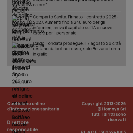
calore”
Comparto Sanità. Firmato il contratto 2025-
2027. Aumenti fino a 240 euro per gli
infermieri, arriva il capitolo sull'IA e nuove
tutele per il personale
Caldo, l’ondata prosegue. Il 7 agosto 26 città
restano da bollino rosso, solo Bolzano torna
in giallo
_ga_KM60CM4NPH
.quotidianosanita.it
1 anno
mes
Quotidiano online
Copyright 2013-2026
d'informazione sanitaria
© Homnya Srl
Tutti i diritti sono
riservati
Direttore
responsabile
P.I. e C.F. 13026241003