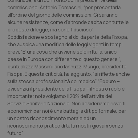
comunque, a un confronto con il presidente della
Valle D’Aosta
Oncodermatologia
commissione, Antonio Tomassini, “per presentarla
all’ordine del giorno delle commissioni. Ci saranno
Veneto
Oncoematologia
alcune resistenze, come d’altronde capita con tutte le
proposte di legge, ma sono fiducioso”.
Oncologia & Nutrizione
Soddisfazione e sostegno al ddl da parte della Fisopa,
che auspica una modifica delle leggi vigenti in tempi
Psoriasi & pelle
brevi. “E’ una cosa che avviene solo in Italia, unico
paese in Europa con differenze di questo genere “,
Quotidiano Cardiologia
puntualizza Massimiliano Iannuzzi Mungo, presidente
Fisopa. E questa criticità, ha aggiunto, “si riflette anche
Quotidiano Chirurgia
sulla stessa professionalità del medico”. “Eppure –
evidenzia il presidente della Fisopa – il nostro ruolo è
importante: noi svolgiamo il 20% dell’attività del
Quotidiano Oncologia
Servizio Sanitario Nazionale. Non desideriamo risvolti
economici: per noi è una battaglia di tipo formale, per
Quotidiano Pediatria
un nostro riconoscimento morale ed un
riconoscimento pratico di tutti i nostri giovani senza
Rene & patologie urogenitali
futuro”.