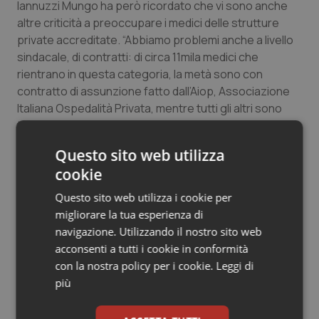
Iannuzzi Mungo ha però ricordato che vi sono anche
Salute orale & impianti
altre criticità a preoccupare i medici delle strutture
private accreditate. “Abbiamo problemi anche a livello
Sangue & coagulazione
sindacale, di contratti: di circa 11mila medici che
rientrano in questa categoria, la metà sono con
Tiroide
contratto di assunzione fatto dall’Aiop, Associazione
Italiana Ospedalità Privata, mentre tutti gli altri sono
tenuti con contratti di consulenza libero
Tumore al seno
professionale, che non garantiscono neanche la
Questo sito web utilizza
pensionistica”.
Tumore ovarico
cookie
Questo sito web utilizza i cookie per
Tumori del Polmone & Testa Collo
migliorare la tua esperienza di
30 Giugno 2011
navigazione. Utilizzando il nostro sito web
Tumori gastrointestinali
© Riproduzione riservata
acconsenti a tutti i cookie in conformità
con la nostra policy per i cookie.
Leggi di
Ulcera & Reflusso
più
Vaccini