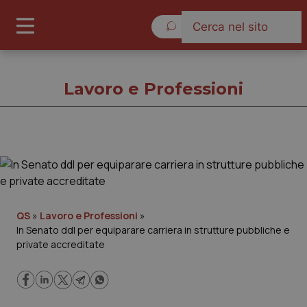
Sabato 8 Agosto 2026
Lavoro e Professioni
Lavoro e Professioni
Cronache
QS
»
Lavoro e Professioni
»
In Senato ddl per equiparare carriera in strutture pubbliche e
Governo e Parlamento
private accreditate
Regioni e Asl
Lavoro e Professioni