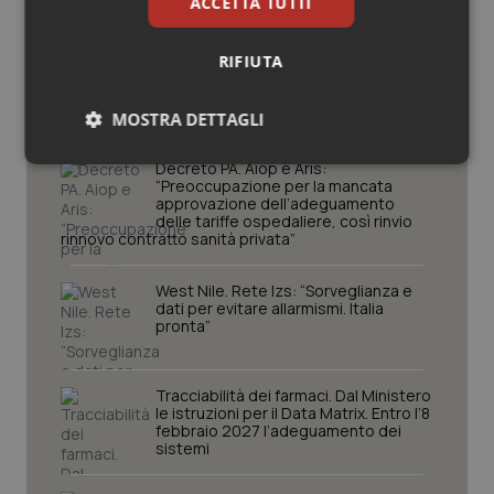
ACCETTA TUTTI
Potrebbe interessarti in
RIFIUTA
Lavoro e Professioni
MOSTRA DETTAGLI
Necessari
Statistici
Marketing
Decreto PA. Aiop e Aris:
“Preoccupazione per la mancata
approvazione dell’adeguamento
delle tariffe ospedaliere, così rinvio
rinnovo contratto sanità privata”
West Nile. Rete Izs: “Sorveglianza e
dati per evitare allarmismi. Italia
Necessari
Statistici
Marketing
pronta”
I cookie necessari contribuiscono a rendere fruibile il
sito web abilitandone funzionalità di base quali la
Tracciabilità dei farmaci. Dal Ministero
navigazione sulle pagine e l'accesso alle aree
le istruzioni per il Data Matrix. Entro l’8
protette del sito. Il sito web non è in grado di
febbraio 2027 l’adeguamento dei
funzionare correttamente senza questi cookie.
sistemi
Nome
Fornitore
/
Dominio
Scaden