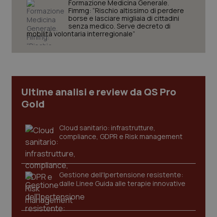
VISITOR_PRIVACY_METADATA
Formazione Medicina Generale.
5 mesi
YouTube
settim
.youtube.com
Fimmg: “Rischio altissimo di perdere
borse e lasciare migliaia di cittadini
senza medico. Serve decreto di
mobilità volontaria interregionale”
Ultime analisi e review da QS Pro
Gold
Cloud sanitario: infrastrutture,
compliance, GDPR e Risk management
CookieScriptConsent
5 mesi
CookieScript
settim
www.quotidianosanita.it
Gestione dell'Ipertensione resistente:
dalle Linee Guida alle terapie innovative