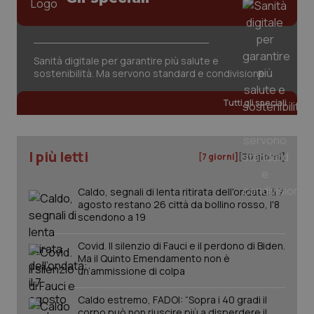
Sanità digitale per garantire più salute e
sostenibilità. Ma servono standard e condivisione
Tutti gli speciali
I più letti
[7 giorni]
[30 giorni]
Caldo, segnali di lenta ritirata dell'ondata: il 7
agosto restano 26 città da bollino rosso, l'8
scendono a 19
Covid. Il silenzio di Fauci e il perdono di Biden.
Ma il Quinto Emendamento non è
un’ammissione di colpa
PHPSESSID
Sessio
PHP.net
Caldo estremo, FADOI: “Sopra i 40 gradi il
www.quotidianosanita.it
corpo può non riuscire più a disperdere il