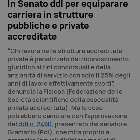
In Senato ddl per equiparare
carriera in strutture
Scienza e Farmaci
pubbliche e private
Studi e Analisi
accreditate
Lettere al direttore
“Chi lavora nelle strutture accreditate
private è penalizzato dal riconoscimento
Edizioni Regionali
giuridico ai fini concorsuali e della
anzianità di servizio con solo il 25% degli
QS Pro
anni di lavoro effettivamente svolti”,
denuncia la Fisiopa (Federazione delle
Professionisti Sanitari.AI
Società scientifiche della ospedalità
privata accreditata). Ma le cose
Abruzzo
QS Pro Gold
potrebbero cambiare con l'approvazione
del
ddl n. 2490
, presentato dal senatore
QS Club
Newsletter
Basilicata
Artrite & artrosi
Gramazio (Pdl), che mira proprio a