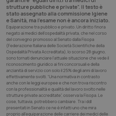
garantire “eguali diritti tra medici di
Calabria
Asma & BPCO
strutture pubbliche e private”. Il testo è
stato assegnato alla commissione Igiene
Campania
Car-T
e Sanità, ma l’esame non è ancora iniziato.
Equiparazione tra pubblico e privato. Un diritto finora
Emilia-Romagna
Colesterolo & coronaropatie
negato ai medici dell’ospedalità privata, che nel corso
del convegno promosso al Senato dalla Fisopa
Friuli Venezia Giulia
Dermatite Atopica
(Federazione Italiana delle Società Scientifiche della
Ospedalità Privata Accreditata), lo scorso 28 giugno,
Lazio
Diabete & glucometri
sono tornati denunciare l’attuale situazione che vede il
riconoscimento giuridico ai fini concorsuali e della
anzianità di servizio con solo il 25% degli anni di lavoro
Liguria
Disturbi dell’umore
effettivamente svolti. “Una normativa in contrasto
anche con le leggi europee e che non trova riscontro
Lombardia
Dolore
con la professionalità e qualità del lavoro svolto nelle
strutture private accreditate”, osserva la Fisopa. Le
Marche
Donna & Salute
cose, tuttavia, potrebbero cambiare. Tra i ddl
presentati in Senato ce ne è infatti uno che mira
Molise
Epatiti
proprio all’equiparazione delle carriere dei medici delle