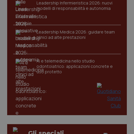
Leadership Infermieristica 2026: nuovi
modelli di responsabilità e autonomia
Leadership Medica 2026: guidare team
clinici ad alte prestazioni
tracking-sites-ironfish-
www.quotidianosanita.it
4
tracking-enable
settim
2 gior
AI e telemedicina nello studio
odontoiatrico: applicazioni concrete e
uso protetto
tracking-sites-ironfish-
www.quotidianosanita.it
4
session-id
settim
2 gior
_ga
1 anno
Google LLC
mes
.quotidianosanita.it
Gli speciali