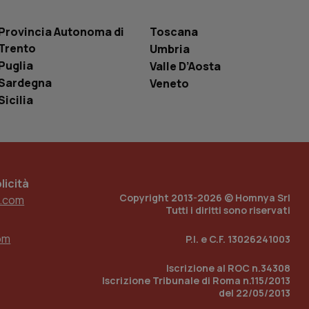
entificatore
le variabili di
è un numero
Provincia Autonoma di
Toscana
o in cui viene
r il sito, ma un
Trento
Umbria
tato di accesso per
Puglia
Valle D’Aosta
a Google Analytics
Sardegna
Veneto
sione.
Sicilia
 tenere traccia
i Youtube incorporati
tics per mantenere
icità
tore del sito web sta
ell'interfaccia di
Copyright 2013-2026 © Homnya Srl
.com
Tutti i diritti sono riservati
 tenere traccia
i Youtube incorporati
om
P.I. e C.F. 13026241003
tore del sito web sta
ell'interfaccia di
Iscrizione al ROC n.34308
Iscrizione Tribunale di Roma n.115/2013
 tenere traccia
del 22/05/2013