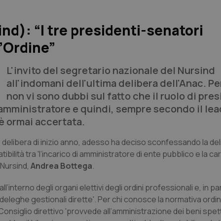
nd): “I tre presidenti-senatori
l’Ordine”
L'invito del segretario nazionale del Nursind
all'indomani dell'ultima delibera dell'Anac. P
non vi sono dubbi sul fatto che il ruolo di pre
amministratore e quindi, sempre secondo il lea
 è ormai accertata.
 delibera di inizio anno, adesso ha deciso sconfessando la de
ilità tra 'l’incarico di amministratore di ente pubblico e la ca
 Nursind,
Andrea Bottega
.
interno degli organi elettivi degli ordini professionali e, in pa
 deleghe gestionali dirette'. Per chi conosce la normativa ordini
Consiglio direttivo 'provvede all’amministrazione dei beni spet