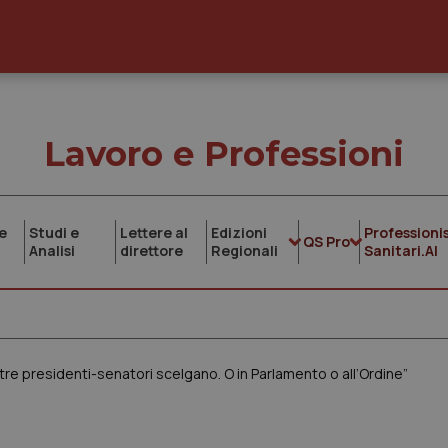
Lavoro e Professioni
e
Studi e
Lettere al
Edizioni
Professionis
QS Pro
Analisi
direttore
Regionali
Sanitari.AI
I tre presidenti-senatori scelgano. O in Parlamento o all’Ordine”