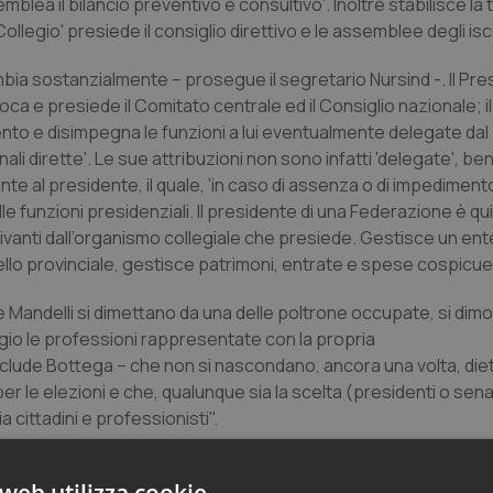
mblea il bilancio preventivo e consultivo'. Inoltre stabilisce la
llegio' presiede il consiglio direttivo e le assemblee degli iscri
mbia sostanzialmente – prosegue il segretario Nursind -. Il Pre
oca e presiede il Comitato centrale ed il Consiglio nazionale; il
nto e disimpegna le funzioni a lui eventualmente delegate dal
ali dirette'. Le sue attribuzioni non sono infatti 'delegate', be
ente al presidente, il quale, 'in caso di assenza o di impediment
alle funzioni presidenziali. Il presidente di una Federazione è qu
rivanti dall’organismo collegiale che presiede. Gestisce un en
livello provinciale, gestisce patrimoni, entrate e spese cospicue
nco e Mandelli si dimettano da una delle poltrone occupate, si dim
gio le professioni rappresentate con la propria
lude Bottega – che non si nascondano, ancora una volta, diet
er le elezioni e che, qualunque sia la scelta (presidenti o senat
 cittadini e professionisti".