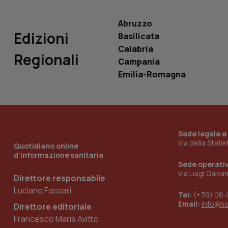
Abruzzo
Edizioni
Basilicata
Calabria
Regionali
_ga_KM60CM4NPH
Campania
Emilia-Romagna
Nome
Nome
VISITOR_INFO1_LIV
_ga_0VMQEQKQ1N
Sede legale e
Via della Stell
Quotidiano online
d'informazione sanitaria
__Secure-YNID
Sede operati
Via Luigi Galva
Direttore responsabile
Luciano Fassari
Tel:
(+39) 06 
Email:
info@h
Direttore editoriale
YSC
Francesco Maria Avitto