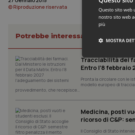
Questo sito 
27 Gennaio 2015
© Riproduzione riservata
Questo sito web ut
nostro sito web ac
più
Potrebbe interessarti in Lavoro e
MOSTRA DET
Tracciabilità dei f
Neces
Entro l’8 febbraio
Pronta la circolare con le i
modello europeo di tracciabi
provvedimento, che recepisce...
Medicina, posti vuo
I cookie necessari con
e l'accesso alle aree 
ricorso di C&P: sem
Nome
Il Consiglio di Stato inter
VISITOR_PRIVACY_