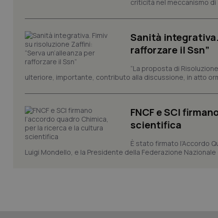
criticità nel meccanismo di 
Sanità integrativa.
rafforzare il Ssn”
CookieScriptConse
“La proposta di Risoluzione
ulteriore, importante, contributo alla discussione, in atto o
tracking-sites-ironf
tracking-enable
FNCF e SCI firmano
tracking-sites-ironf
scientifica
session-id
È stato firmato l’Accordo Qu
_ga
Luigi Mondello, e la Presidente della Federazione Nazionale deg
PHPSESSID