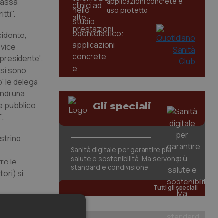
 tassa
applicazioni concrete e
uso protetto
tti".
sidente,
 vice
 presidente'.
nsì sono
o' le delega
indi una
te pubblico
Gli speciali
".
ostrino
Sanità digitale per garantire più
salute e sostenibilità. Ma servono
ro le
standard e condivisione
ori) si
Tutti gli speciali