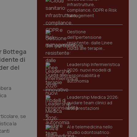
infrastrutture,
compliance, GDPR e Risk
management
Gestione
dell'Ipertensione
resistente: dalle Linee
Guida alle terapie
er Bottega
innovative
sidente di
Leadership Infermieristica
der del
2026: nuovi modelli di
responsabilità e
autonomia
libera
rica
Leadership Medica 2026:
guidare team clinici ad
alte prestazioni
rticolare, se
stica la
AI e telemedicina nello
tanti
studio odontoiatrico: