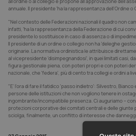
all’ordine o al collegio e propone all’approvazione dell’asse
annuale. Il presidente 'ha la rappresentanza dell’Ordine o Co
"Nel contesto delle Federazioni nazionali il quadro non ca
infatti, 'ha la rappresentanza della Federazione di cui conv
presidente lo sostituisce in caso di assenza o di impedime
Il presidente di un ordine o collegio non ha 'deleghe gestion
originarie. La normativa ordinistica le attribuisce direttam
al vicepresidente 'disimpegnandosi', in quei limitati casi, d
figura gestionale piena, con poteri propri e con poteri de
nazionale, che 'federa', più di cento tra collegi e ordini a 
"E’ l’ora di fare il fatidico 'passo indietro': Silvestro, Bia
persone delle istituzioni che non vogliono tenere in ostag
ingombrante/incompatibile presenza. Ci auguriamo – conc
protezioni corporative dei comitati centrali e delle giunte p
sciolga, finalmente, un conflitto di interesse che danneggia