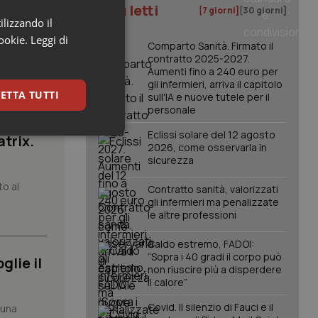
I più letti
[7 giorni]
[30 giorni]
ilizzando il
cookie.
Leggi di
Comparto Sanità. Firmato il
contratto 2025-2027.
Aumenti fino a 240 euro per
gli infermieri, arriva il capitolo
ETTA TUTTI
sull'IA e nuove tutele per il
personale
Eclissi solare del 12 agosto
atrix.
keting
2026, come osservarla in
sicurezza
to al
Contratto sanità, valorizzati
gli infermieri ma penalizzate
le altre professioni
Caldo estremo, FADOI:
“Sopra i 40 gradi il corpo può
glie il
igazione sulle pagine
non riuscire più a disperdere
kie.
il calore”
Covid. Il silenzio di Fauci e il
 una
er memorizzare le