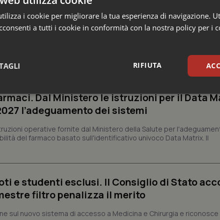
web utilizza cookie
ilizza i cookie per migliorare la tua esperienza di navigazione. Ut
consenti a tutti i cookie in conformità con la nostra policy per i 
 Professioni
RIFIUTA
TAGLI
ACC
armaci. Dal Ministero le istruzioni per il Data M
sari
Statistici
Mar
 2027 l’adeguamento dei sistemi
struzioni operative fornite dal Ministero della Salute per l'adeguamen
lità del farmaco basato sull'identificativo univoco Data Matrix. Il
Necessari
Statistici
Marketing
ti e studenti esclusi. Il Consiglio di Stato acco
tribuiscono a rendere fruibile il sito web abilitandone funzionalità di base quali la nav
protette del sito. Il sito web non è in grado di funzionare correttamente senza questi coo
estre filtro penalizza il merito
Fornitore
/
Dominio
Scadenza
Descrizione
viene sul nuovo sistema di accesso a Medicina e Chirurgia e riconosce
METADATA
5 mesi 4
Questo cookie viene utilizzato p
YouTube