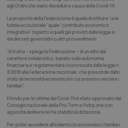
Calabria
Asma & BPCO
agli Ordini che siano deceduti a causa della Covid-19.
La proposta della Federazione è quella di istituire “una
Campania
Car-T
tutela eccezionale” quale “contributo economico
integrativo” rispetto a quelli già previsti dalla legge e
Emilia-Romagna
Colesterolo & coronaropatie
dai decreti governativi o altri provvedimenti.
Friuli Venezia Giulia
Dermatite Atopica
“Si tratta – spiega la Federazione – di un atto dal
carattere solidaristico, basato sulla autonomia
Lazio
Diabete & glucometri
finanziaria e regolamentare riconosciuta dalla legge n.
3/2018 alla Federazione nazionale, che prescinde dallo
Liguria
Disturbi dell’umore
stato di necessità economica in cui possono versare i
familiari”.
Lombardia
Dolore
Il fondo per le vittime da Covid-19 è stato approvato dal
Consiglio nazionale della Fno Tsrm e Pstrp che con
Marche
Donna & Salute
apposita delibera ne ha stabilito la dotazione.
Molise
Epatiti
Per poter accedere all’indennizzo economico i familiari