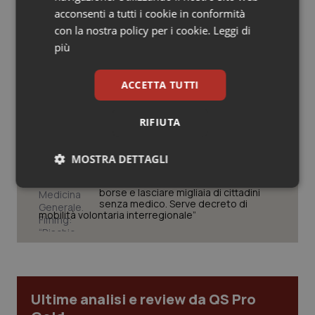
rinnovo contratto sanità privata”
acconsenti a tutti i cookie in conformità
Salute orale & impianti
con la nostra policy per i cookie.
Leggi di
West Nile. Rete Izs: “Sorveglianza e
più
dati per evitare allarmismi. Italia
Sangue & coagulazione
pronta”
ACCETTA TUTTI
Tiroide
Tracciabilità dei farmaci. Dal Ministero
le istruzioni per il Data Matrix. Entro l’8
RIFIUTA
Tumore al seno
febbraio 2027 l’adeguamento dei
sistemi
MOSTRA DETTAGLI
Tumore ovarico
Formazione Medicina Generale.
Fimmg: “Rischio altissimo di perdere
Necessari
Statistici
Marketing
borse e lasciare migliaia di cittadini
Tumori del Polmone & Testa Collo
senza medico. Serve decreto di
mobilità volontaria interregionale”
Tumori gastrointestinali
Ulcera & Reflusso
Necessari
Statistici
Marketing
Ultime analisi e review da QS Pro
Vaccini
I cookie necessari contribuiscono a rendere fruibile il