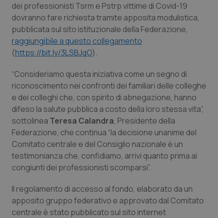
dei professionisti Tsrm e Pstrp vittime di Covid-19
Piemonte
HIV
dovranno fare richiesta tramite apposita modulistica,
pubblicata sul sito istituzionale della Federazione,
raggiungibile a questo collegamento
Provincia Autonoma di Bolzano
Infezioni & Febbre
(
https://bit.ly/3LSBJqO
).
Provincia Autonoma di Trento
Ipertensione & Scompenso
“Consideriamo questa iniziativa come un segno di
riconoscimento nei confronti dei familiari delle colleghe
Puglia
Malattie rare
e dei colleghi che, con spirito di abnegazione, hanno
difeso la salute pubblica a costo della loro stessa vita”,
Sardegna
Malattia di Crohn & Rettocolite Ulcerosa
sottolinea
Teresa Calandra
, Presidente della
Federazione, che continua “la decisione unanime del
Sicilia
Neuroscienze & patologie neurodegenerative
Comitato centrale e del Consiglio nazionale è un
testimonianza che, confidiamo, arrivi quanto prima ai
congiunti dei professionisti scomparsi”.
Toscana
Obesità
Il regolamento di accesso al fondo, elaborato da un
Umbria
Oftalmologia
apposito gruppo federativo e approvato dal Comitato
centrale è stato pubblicato sul sito internet