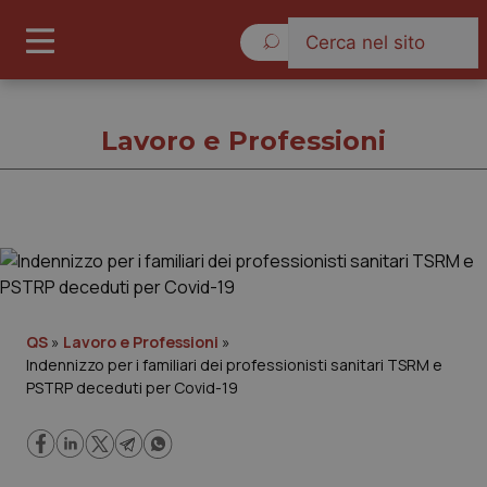
Sabato 8 Agosto 2026
Lavoro e Professioni
Lavoro e Professioni
Cronache
QS
»
Lavoro e Professioni
»
Indennizzo per i familiari dei professionisti sanitari TSRM e
Governo e Parlamento
PSTRP deceduti per Covid-19
Regioni e Asl
Lavoro e Professioni