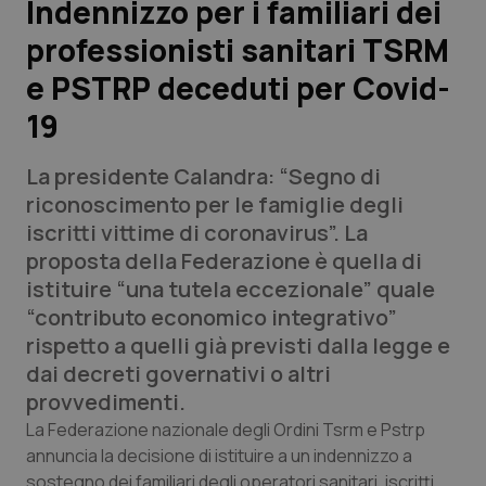
Indennizzo per i familiari dei
professionisti sanitari TSRM
Scienza e Farmaci
e PSTRP deceduti per Covid-
Studi e Analisi
19
Lettere al direttore
La presidente Calandra: “Segno di
riconoscimento per le famiglie degli
Edizioni Regionali
iscritti vittime di coronavirus”. La
proposta della Federazione è quella di
QS Pro
istituire “una tutela eccezionale” quale
“contributo economico integrativo”
Professionisti Sanitari.AI
rispetto a quelli già previsti dalla legge e
dai decreti governativi o altri
Abruzzo
QS Pro Gold
provvedimenti.
La Federazione nazionale degli Ordini Tsrm e Pstrp
QS Club
Newsletter
Basilicata
Artrite & artrosi
annuncia la decisione di istituire a un indennizzo a
sostegno dei familiari degli operatori sanitari, iscritti