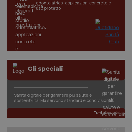
odontoiatrico: applicazioni concrete e
settim
www.quotidianosanita.it
uso protetto
Gli speciali
tracking-sites-ironfish-
www.quotidianosanita.it
4
tracking-enable
settim
2 gior
Sanità digitale per garantire più salute e
sostenibilità. Ma servono standard e condivisione
tracking-sites-ironfish-
www.quotidianosanita.it
4
session-id
settim
Tutti gli speciali
2 gior