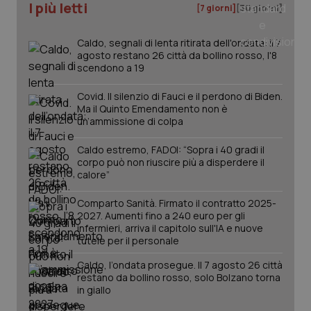
I più letti
[7 giorni]
[30 giorni]
_ga
1 anno
Google LLC
mes
.quotidianosanita.it
Caldo, segnali di lenta ritirata dell'ondata: il 7
agosto restano 26 città da bollino rosso, l'8
scendono a 19
Covid. Il silenzio di Fauci e il perdono di Biden.
Ma il Quinto Emendamento non è
un’ammissione di colpa
Caldo estremo, FADOI: “Sopra i 40 gradi il
corpo può non riuscire più a disperdere il
calore”
Comparto Sanità. Firmato il contratto 2025-
2027. Aumenti fino a 240 euro per gli
infermieri, arriva il capitolo sull'IA e nuove
tutele per il personale
Caldo, l’ondata prosegue. Il 7 agosto 26 città
restano da bollino rosso, solo Bolzano torna
in giallo