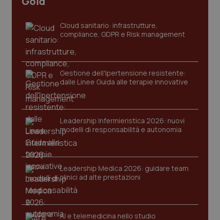
Gold
sito web abilitandone funzionalità di base quali la
navigazione sulle pagine e l'accesso alle aree
protette del sito. Il sito web non è in grado di
Cloud sanitario: infrastrutture,
funzionare correttamente senza questi cookie.
compliance, GDPR e Risk management
Nome
Fornitore
/
Dominio
Scaden
VISITOR_PRIVACY_METADATA
5 mesi
YouTube
settim
.youtube.com
Gestione dell'Ipertensione resistente:
dalle Linee Guida alle terapie innovative
Leadership Infermieristica 2026: nuovi
modelli di responsabilità e autonomia
Leadership Medica 2026: guidare team
clinici ad alte prestazioni
AI e telemedicina nello studio
CookieScriptConsent
5 mesi
CookieScript