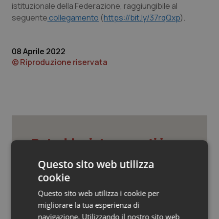
Valle D’Aosta
Oncodermatologia
istituzionale della Federazione, raggiungibile al
seguente
collegamento
(
https://bit.ly/37rqQxp
).
Veneto
Oncoematologia
08 Aprile 2022
Oncologia & Nutrizione
© Riproduzione riservata
Psoriasi & pelle
Quotidiano Cardiologia
Quotidiano Chirurgia
Potrebbe interessarti in
Quotidiano Oncologia
Lavoro e Professioni
Questo sito web utilizza
cookie
Quotidiano Pediatria
Decreto PA. Aiop e Aris:
Questo sito web utilizza i cookie per
“Preoccupazione per la mancata
Rene & patologie urogenitali
migliorare la tua esperienza di
approvazione dell’adeguamento
delle tariffe ospedaliere, così rinvio
navigazione. Utilizzando il nostro sito web