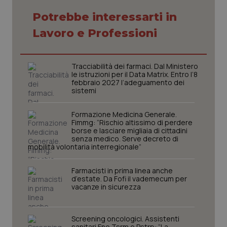
Potrebbe interessarti in
Lavoro e Professioni
Tracciabilità dei farmaci. Dal Ministero
le istruzioni per il Data Matrix. Entro l’8
febbraio 2027 l’adeguamento dei
sistemi
Formazione Medicina Generale.
Fimmg: “Rischio altissimo di perdere
borse e lasciare migliaia di cittadini
senza medico. Serve decreto di
mobilità volontaria interregionale”
CookieScriptConsent
5 mesi
CookieScript
settim
www.quotidianosanita.it
Farmacisti in prima linea anche
d’estate. Da Fofi il vademecum per
vacanze in sicurezza
Screening oncologici. Assistenti
sanitari Fno Tsrm e Pstrp: “La