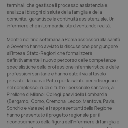
Calabria
Asma & BPCO
terminali, che gestisce il processo assistenziale,
analizza i bisogni di salute della famiglia e della
comunità, garantisce la continuità assistenziale. Un
Campania
Car-T
infermiere che in Lombardia sta diventando realtà.
Emilia-Romagna
Colesterolo & coronaropatie
Mentre nel fine settimana a Roma assessori alla sanità
e Governo hanno avviato la discussione per giungere
Friuli Venezia Giulia
Dermatite Atopica
all’intesa Stato-Regioni che formalizzerà
definitivamente il nuovo percorso delle competenze
Lazio
Diabete & glucometri
specialistiche della professione infermieristica e delle
professioni sanitarie e hanno dato il via al tavolo
Liguria
Disturbi dell’umore
previsto dal nuovo Patto per la salute per ridisegnare
nel complesso i ruoli di tutto il personale sanitario, al
Lombardia
Dolore
Pirellone di Milano i Collegi Ipasvi della Lombardia
(Bergamo, Como, Cremona, Lecco, Mantova, Pavia,
Sondrio e Varese) e i rappresentanti della Regione
Marche
Donna & Salute
hanno presentato il progetto regionale per il
riconoscimento della figura dell’infermiere di famiglia e
Molise
Epatiti