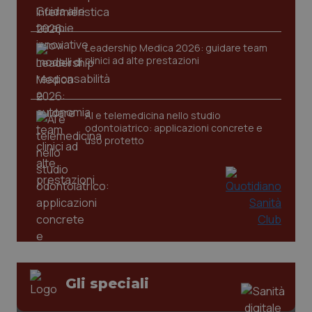
Leadership Medica 2026: guidare team
clinici ad alte prestazioni
AI e telemedicina nello studio
odontoiatrico: applicazioni concrete e
uso protetto
PHPSESSID
Sessio
PHP.net
Gli speciali
www.quotidianosanita.it