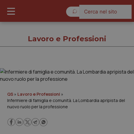
Giovedì 6 Agosto 2026
Lavoro e Professioni
Lavoro e Professioni
Cronache
QS
»
Lavoro e Professioni
»
Infermiere di famiglia e comunità. La Lombardia apripista del
Governo e Parlamento
nuovo ruolo per la professione
Regioni e Asl
Lavoro e Professioni