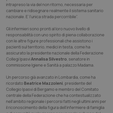
intrapreso la via del non ritorno, necessaria per
Salute orale & impianti
cambiare e ridisegnare realmente il sistema sanitario
nazionale. E’ l’unica strada percorribile”.
Sangue & coagulazione
Gli infermieri sono pronti al loro nuovo livello di
Tiroide
responsabilità con uno spirito di piena collaborazione
con le altre figure professionali che assistono i
Tumore al seno
pazienti sul territorio, medici in testa, come ha
assicurato la presidente nazionale della Federazione
Tumore ovarico
Collegi Ipasvi
Annalisa Silvestro
, senatore in
commissione Igiene e Sanità a palazzo Madama.
Tumori del Polmone & Testa Collo
Un percorso già avanzato in Lombardia, come ha
ricordato
Beatrice Mazzoleni
, presidente del
Tumori gastrointestinali
Collegio Ipasvi di Bergamo e membro del Comitato
centrale della Federazione che ha contestualizzato
Ulcera & Reflusso
nell’ambito regionale i percorsi fatti negli ultimi anni per
il riconoscimento della figura dell’infermiere di famiglia
Vaccini