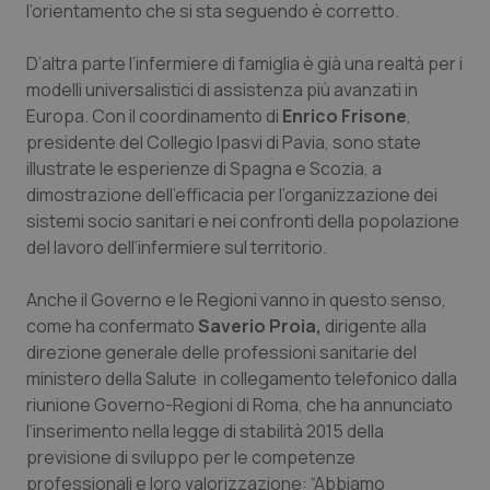
Valle D’Aosta
Oncodermatologia
l’orientamento che si sta seguendo è corretto.
Veneto
Oncoematologia
D’altra parte l’infermiere di famiglia è già una realtà per i
modelli universalistici di assistenza più avanzati in
Europa. Con il coordinamento di
Oncologia & Nutrizione
Enrico Frisone
,
presidente del Collegio Ipasvi di Pavia, sono state
illustrate le esperienze di Spagna e Scozia, a
Psoriasi & pelle
dimostrazione dell’efficacia per l’organizzazione dei
sistemi socio sanitari e nei confronti della popolazione
Quotidiano Cardiologia
del lavoro dell’infermiere sul territorio.
Quotidiano Chirurgia
Anche il Governo e le Regioni vanno in questo senso,
come ha confermato
Saverio Proia,
dirigente alla
Quotidiano Oncologia
direzione generale delle professioni sanitarie del
ministero della Salute in collegamento telefonico dalla
Quotidiano Pediatria
riunione Governo-Regioni di Roma, che ha annunciato
l’inserimento nella legge di stabilità 2015 della
previsione di sviluppo per le competenze
Rene & patologie urogenitali
professionali e loro valorizzazione: “Abbiamo