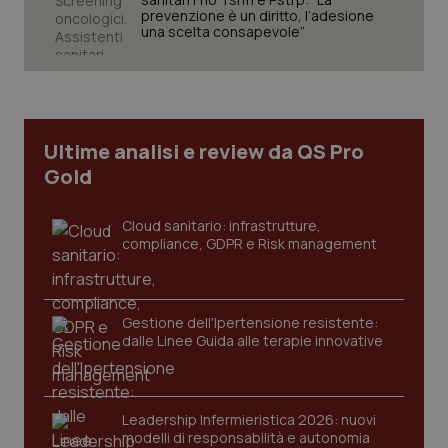
prevenzione è un diritto, l’adesione
una scelta consapevole”
tracking-sites-ironfish-
www.quotidianosanita.it
4
tracking-enable
settim
2 gior
Ultime analisi e review da QS Pro
Gold
Cloud sanitario: infrastrutture,
tracking-sites-ironfish-
www.quotidianosanita.it
4
session-id
settim
compliance, GDPR e Risk management
2 gior
Gestione dell'Ipertensione resistente:
_ga
dalle Linee Guida alle terapie innovative
1 anno
Google LLC
mes
.quotidianosanita.it
Leadership Infermieristica 2026: nuovi
modelli di responsabilità e autonomia