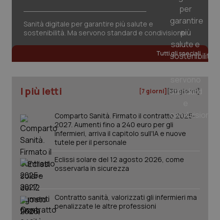
Sanità digitale per garantire più salute e
sostenibilità. Ma servono standard e condivisione
Tutti gli speciali
I più letti
[7 giorni]
[30 giorni]
Comparto Sanità. Firmato il contratto 2025-
2027. Aumenti fino a 240 euro per gli
infermieri, arriva il capitolo sull'IA e nuove
tutele per il personale
_ga_KM60CM4NPH
.quotidianosanita.it
1 anno
Eclissi solare del 12 agosto 2026, come
mes
osservarla in sicurezza
Contratto sanità, valorizzati gli infermieri ma
penalizzate le altre professioni