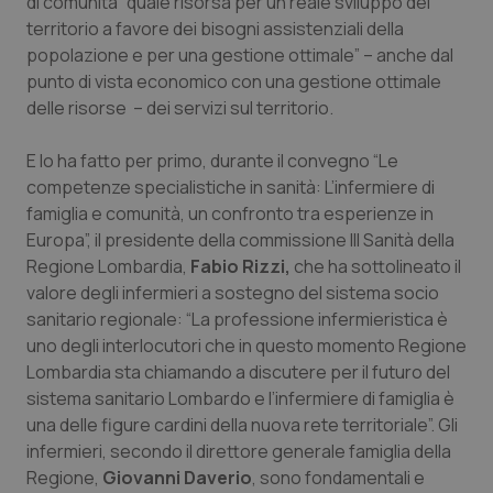
di comunità “quale risorsa per un reale sviluppo del
territorio a favore dei bisogni assistenziali della
Piemonte
HIV
popolazione e per una gestione ottimale” – anche dal
punto di vista economico con una gestione ottimale
Provincia Autonoma di Bolzano
Infezioni & Febbre
delle risorse – dei servizi sul territorio.
Provincia Autonoma di Trento
Ipertensione & Scompenso
E lo ha fatto per primo, durante il convegno “Le
competenze specialistiche in sanità: L’infermiere di
Puglia
Malattie rare
famiglia e comunità, un confronto tra esperienze in
Europa”, il presidente della commissione III Sanità della
Regione Lombardia,
Sardegna
Malattia di Crohn & Rettocolite Ulcerosa
Fabio Rizzi,
che ha sottolineato il
valore degli infermieri a sostegno del sistema socio
sanitario regionale: “La professione infermieristica è
Sicilia
Neuroscienze & patologie neurodegenerative
uno degli interlocutori che in questo momento Regione
Lombardia sta chiamando a discutere per il futuro del
Toscana
Obesità
sistema sanitario Lombardo e l’infermiere di famiglia è
una delle figure cardini della nuova rete territoriale”. Gli
Umbria
Oftalmologia
infermieri, secondo il direttore generale famiglia della
Regione,
Giovanni Daverio
, sono fondamentali e