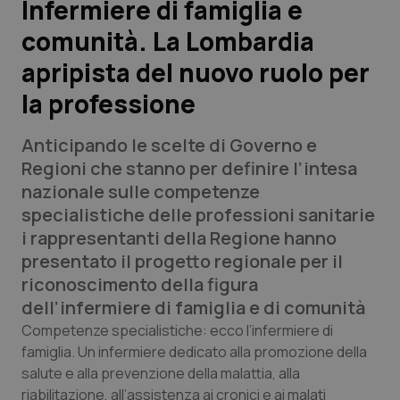
Infermiere di famiglia e
comunità. La Lombardia
Scienza e Farmaci
apripista del nuovo ruolo per
Studi e Analisi
la professione
Lettere al direttore
Anticipando le scelte di Governo e
Regioni che stanno per definire l’intesa
Edizioni Regionali
nazionale sulle competenze
specialistiche delle professioni sanitarie
QS Pro
i rappresentanti della Regione hanno
presentato il progetto regionale per il
Professionisti Sanitari.AI
riconoscimento della figura
dell’infermiere di famiglia e di comunità
Abruzzo
QS Pro Gold
Competenze specialistiche: ecco l’infermiere di
famiglia. Un infermiere dedicato alla promozione della
QS Club
Newsletter
Basilicata
Artrite & artrosi
salute e alla prevenzione della malattia, alla
riabilitazione, all’assistenza ai cronici e ai malati