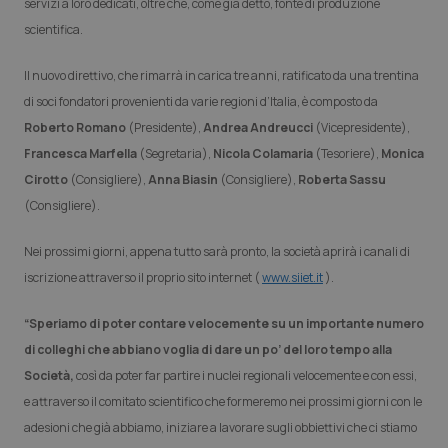
servizi a loro dedicati, oltre che, come già detto, fonte di produzione
scientifica.
Piemonte
HIV
Il nuovo direttivo, che rimarrà in carica tre anni, ratificato da una trentina
Provincia Autonoma di Bolzano
Infezioni & Febbre
di soci fondatori provenienti da varie regioni d’Italia, è composto da
Roberto Romano
(Presidente),
Andrea Andreucci
(Vicepresidente),
Provincia Autonoma di Trento
Ipertensione & Scompenso
Francesca Marfella
(Segretaria),
Nicola Colamaria
(Tesoriere),
Monica
Cirotto
(Consigliere),
Anna Biasin
(Consigliere),
Roberta Sassu
Puglia
Malattie rare
(Consigliere).
Sardegna
Malattia di Crohn & Rettocolite Ulcerosa
Nei prossimi giorni, appena tutto sarà pronto, la società aprirà i canali di
iscrizione attraverso il proprio sito internet (
www.siiet.it
).
Sicilia
Neuroscienze & patologie neurodegenerative
“Speriamo di poter contare velocemente su un importante numero
Toscana
Obesità
di colleghi che abbiano voglia di dare un po’ del loro tempo alla
Società,
così da poter far partire i nuclei regionali velocemente e con essi,
Umbria
Oftalmologia
e attraverso il comitato scientifico che formeremo nei prossimi giorni con le
adesioni che già abbiamo, iniziare a lavorare sugli obbiettivi che ci stiamo