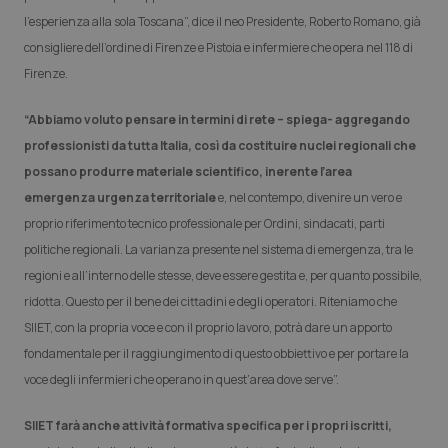
Calabria
Asma & BPCO
l’esperienza alla sola Toscana”, dice il neo Presidente, Roberto Romano, già
consigliere dell’ordine di Firenze e Pistoia e infermiere che opera nel 118 di
Campania
Car-T
Firenze.
Emilia-Romagna
Colesterolo & coronaropatie
“Abbiamo voluto pensare in termini di rete – spiega- aggregando
professionisti da tutta Italia, così da costituire nuclei regionali che
Friuli Venezia Giulia
Dermatite Atopica
possano produrre materiale scientifico, inerente l’area
emergenza urgenza territoriale
e, nel contempo, divenire un vero e
Lazio
Diabete & glucometri
proprio riferimento tecnico professionale per Ordini, sindacati, parti
politiche regionali. La varianza presente nel sistema di emergenza, tra le
Liguria
Disturbi dell’umore
regioni e all’interno delle stesse, deve essere gestita e, per quanto possibile,
ridotta. Questo per il bene dei cittadini e degli operatori. Riteniamo che
Lombardia
Dolore
SIIET, con la propria voce e con il proprio lavoro, potrà dare un apporto
fondamentale per il raggiungimento di questo obbiettivo e per portare la
Marche
Donna & Salute
voce degli infermieri che operano in quest’area dove serve”.
SIIET farà anche attività formativa specifica per i propri iscritti,
Molise
Epatiti