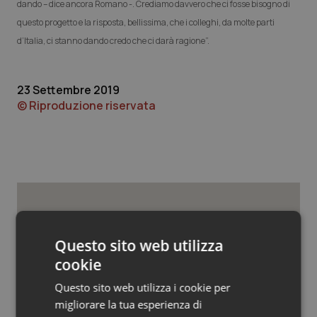
Valle D’Aosta
Oncodermatologia
dando – dice ancora Romano -. Crediamo davvero che ci fosse bisogno di
questo progetto e la risposta, bellissima, che i colleghi, da molte parti
Veneto
Oncoematologia
d’Italia, ci stanno dando credo che ci darà ragione”.
Oncologia & Nutrizione
23 Settembre 2019
© Riproduzione riservata
Psoriasi & pelle
Quotidiano Cardiologia
Quotidiano Chirurgia
Potrebbe interessarti in
Quotidiano Oncologia
Lavoro e Professioni
Questo sito web utilizza
Quotidiano Pediatria
cookie
Questo sito web utilizza i cookie per
Decreto PA. Aiop e Aris:
Rene & patologie urogenitali
“Preoccupazione per la mancata
migliorare la tua esperienza di
approvazione dell’adeguamento