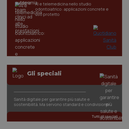
CookieScriptConsent
5 mesi
CookieScript
AI e telemedicina nello studio
settim
www.quotidianosanita.it
odontoiatrico: applicazioni concrete e
uso protetto
Gli speciali
tracking-sites-ironfish-
www.quotidianosanita.it
4
tracking-enable
settim
2 gior
Sanità digitale per garantire più salute e
sostenibilità. Ma servono standard e condivisione
tracking-sites-ironfish-
www.quotidianosanita.it
4
session-id
settim
2 gior
Tutti gli speciali