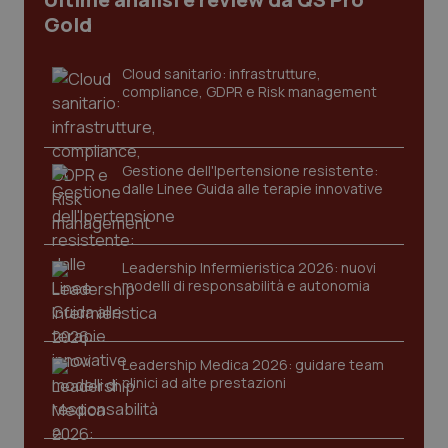
I cookie necessari contribuiscono a rendere fruibile il
Gold
sito web abilitandone funzionalità di base quali la
navigazione sulle pagine e l'accesso alle aree
protette del sito. Il sito web non è in grado di
Cloud sanitario: infrastrutture,
funzionare correttamente senza questi cookie.
compliance, GDPR e Risk management
Nome
Fornitore
/
Dominio
Scaden
VISITOR_PRIVACY_METADATA
5 mesi
YouTube
settim
.youtube.com
Gestione dell'Ipertensione resistente:
dalle Linee Guida alle terapie innovative
Leadership Infermieristica 2026: nuovi
modelli di responsabilità e autonomia
Leadership Medica 2026: guidare team
clinici ad alte prestazioni