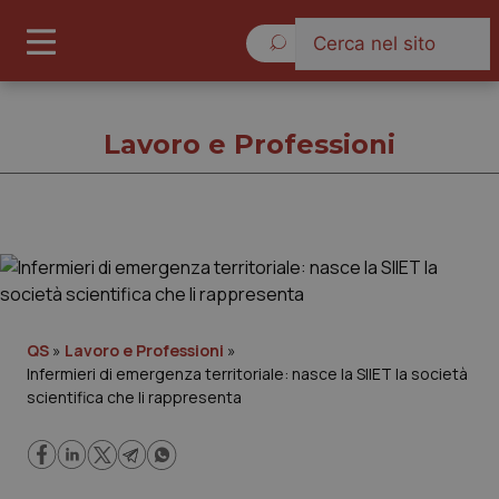
Domenica 9 Agosto 2026
Lavoro e Professioni
Lavoro e Professioni
Cronache
QS
»
Lavoro e Professioni
»
Infermieri di emergenza territoriale: nasce la SIIET la società
Governo e Parlamento
scientifica che li rappresenta
Regioni e Asl
Lavoro e Professioni