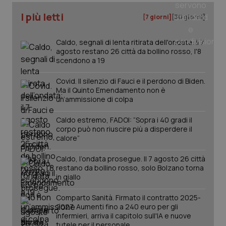
I più letti
[7 giorni]
[30 giorni]
_ga
1 anno
Google LLC
mes
.quotidianosanita.it
Caldo, segnali di lenta ritirata dell'ondata: il 7
agosto restano 26 città da bollino rosso, l'8
scendono a 19
Covid. Il silenzio di Fauci e il perdono di Biden.
Ma il Quinto Emendamento non è
un’ammissione di colpa
Caldo estremo, FADOI: “Sopra i 40 gradi il
corpo può non riuscire più a disperdere il
calore”
Caldo, l’ondata prosegue. Il 7 agosto 26 città
restano da bollino rosso, solo Bolzano torna
in giallo
Comparto Sanità. Firmato il contratto 2025-
2027. Aumenti fino a 240 euro per gli
infermieri, arriva il capitolo sull'IA e nuove
tutele per il personale