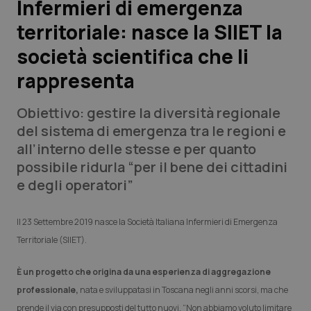
Infermieri di emergenza
territoriale: nasce la SIIET la
Scienza e Farmaci
società scientifica che li
Studi e Analisi
rappresenta
Lettere al direttore
Obiettivo: gestire la diversità regionale
del sistema di emergenza tra le regioni e
Edizioni Regionali
all’interno delle stesse e per quanto
possibile ridurla “per il bene dei cittadini
QS Pro
e degli operatori”
Professionisti Sanitari.AI
Il 23 Settembre 2019 nasce la Società Italiana Infermieri di Emergenza
Territoriale (SIIET).
Abruzzo
QS Pro Gold
È un progetto che origina da una esperienza di aggregazione
QS Club
Newsletter
Basilicata
Artrite & artrosi
professionale,
nata e sviluppatasi in Toscana negli anni scorsi, ma che
prende il via con presupposti del tutto nuovi. “Non abbiamo voluto limitare