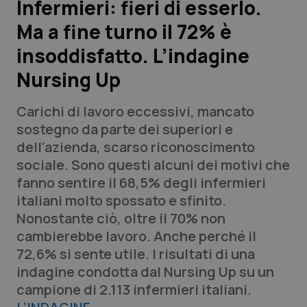
Infermieri: fieri di esserlo.
Ma a fine turno il 72% è
Scienza e Farmaci
insoddisfatto. L’indagine
Studi e Analisi
Nursing Up
Lettere al direttore
Carichi di lavoro eccessivi, mancato
sostegno da parte dei superiori e
Edizioni Regionali
dell’azienda, scarso riconoscimento
sociale. Sono questi alcuni dei motivi che
QS Pro
fanno sentire il 68,5% degli infermieri
italiani molto spossato e sfinito.
Professionisti Sanitari.AI
Nonostante ciò, oltre il 70% non
cambierebbe lavoro. Anche perché il
Abruzzo
QS Pro Gold
72,6% si sente utile. I risultati di una
indagine condotta dal Nursing Up su un
QS Club
Newsletter
Basilicata
Artrite & artrosi
campione di 2.113 infermieri italiani.