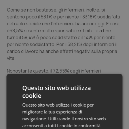
Salute orale & impianti
Come se non bastasse, gli infermieri, inoltre, si
sentono poco il 53.1% e per niente il 33.18% soddisfatti
Sangue & coagulazione
del ruolo sociale che l’infermiere ha ancor oggi. E così,
il 68,5% si sente molto spossato e sfinito, e a fine
Tiroide
turno il 58,4% è poco soddisfatto e il 14% per niente
per niente soddisfatto. Per il 58,21% degli infermieri il
carico di lavoro ha anche effetti negativi sulla propria
Tumore al seno
vita.
Tumore ovarico
Nonostante questo, il 72,55% degli infermieri
intervistati ha dichiarato di essere molto soddisfatto di
Tumori del Polmone & Testa Collo
aver preso questa professione. Anche perché il 57,3%
Questo sito web utilizza
ritiene di riuscire ad aiutare “molto” i pazienti. Alla fine,
cookie
Tumori gastrointestinali
nonostante le discrepanze tra quello che si pensa
Questo sito web utilizza i cookie per
dovrebbe essere il ruolo dell’infermiere e le condizioni
Ulcera & Reflusso
migliorare la tua esperienza di
di lavoro effettive, il 40,42% degli infermieri non
navigazione. Utilizzando il nostro sito web
desidera cambiare lavoro, e il 31,28% è poco d’accordo
acconsenti a tutti i cookie in conformità
con questa affermazione.
Vaccini