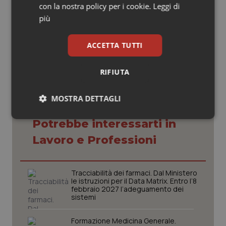
con la nostra policy per i cookie.
Leggi di
più
05 Febbraio 2015
© Riproduzione riservata
ACCETTA TUTTI
RIFIUTA
MOSTRA DETTAGLI
Necessari
Statistici
Marketing
Potrebbe interessarti in
Lavoro e Professioni
Tracciabilità dei farmaci. Dal Ministero
le istruzioni per il Data Matrix. Entro l’8
febbraio 2027 l’adeguamento dei
Necessari
Statistici
Marketing
sistemi
I cookie necessari contribuiscono a rendere fruibile il
sito web abilitandone funzionalità di base quali la
Formazione Medicina Generale.
navigazione sulle pagine e l'accesso alle aree