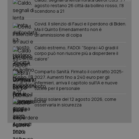
agosto restano 26 città da bollino rosso, l'8
scendono a 21
PHPSESSID
Sessio
PHP.net
www.quotidianosanita.it
Covid. Il silenzio di Fauci e il perdono di Biden.
Ma il Quinto Emendamento non è
un’ammissione di colpa
Caldo estremo, FADOI: “Sopra i 40 gradi il
corpo può non riuscire più a disperdere il
calore”
Comparto Sanità. Firmato il contratto 2025-
2027. Aumenti fino a 240 euro per gli
infermieri, arriva il capitolo sull'IA e nuove
tutele per il personale
Eclissi solare del 12 agosto 2026, come
osservarla in sicurezza
_ga_KM60CM4NPH
.quotidianosanita.it
1 anno
mes