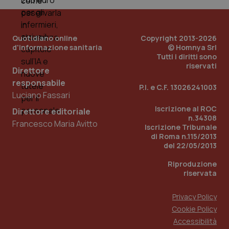
Quotidiano online
Copyright 2013-2026
d'informazione sanitaria
© Homnya Srl
Tutti i diritti sono
riservati
Direttore
responsabile
Fornitore
/
P.I. e C.F. 13026241003
Nome
Scadenza
Descrizion
Dominio
Luciano Fassari
Nome
Fornitore
/
Dominio
Scadenza
Des
_ga_0VMQEQKQ1N
.quotidianosanita.it
1 anno 1
Questo
Iscrizione al ROC
Direttore editoriale
mese
cookie
VISITOR_INFO1_LIVE
5 mesi 4
Que
Google LLC
n.34308
viene
settimane
imp
Francesco Maria Avitto
.youtube.com
Iscrizione Tribunale
utilizzato
You
da Google
di Roma n.115/2013
ten
Analytics
pre
del 22/05/2013
per
del
mantener
vid
Riproduzione
lo stato
inco
della
può
riservata
sessione.
det
vis
web
Privacy Policy
uti
nuo
Cookie Policy
ver
Accessibilità
dell
You