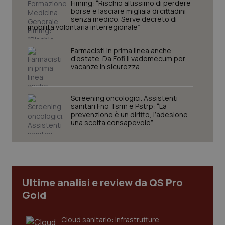
Fimmg: “Rischio altissimo di perdere
protette del sito. Il sito web non è in grado di
borse e lasciare migliaia di cittadini
funzionare correttamente senza questi cookie.
senza medico. Serve decreto di
mobilità volontaria interregionale”
Nome
Fornitore
/
Dominio
Scaden
VISITOR_PRIVACY_METADATA
5 mesi
YouTube
Farmacisti in prima linea anche
settim
.youtube.com
d’estate. Da Fofi il vademecum per
vacanze in sicurezza
Screening oncologici. Assistenti
sanitari Fno Tsrm e Pstrp: “La
prevenzione è un diritto, l’adesione
una scelta consapevole”
Ultime analisi e review da QS Pro
Gold
CookieScriptConsent
5 mesi
CookieScript
settim
www.quotidianosanita.it
Cloud sanitario: infrastrutture,