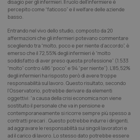
disagio per gli infermieri. Il ruolo dell’infermiere è
percepito come “faticoso” e il welfare delle aziende
Piemonte
HIV
basso.
Provincia Autonoma di Bolzano
Infezioni & Febbre
Entrando nel vivo dello studio, composto da 20
affermazioni che gli infermieri potevano commentare
Provincia Autonoma di Trento
Ipertensione & Scompenso
scegliendo tra “molto, poco e per niente d’accordo”, è
emerso che il 72,55% degli infermieri è “molto
Puglia
Malattie rare
soddisfatto di aver preso questa professione” (1.533
“molto” contro 486 “poco” e 94 “per niente”). L’85,52%
degli infermieri ha risposto però di avere troppe
Sardegna
Malattia di Crohn & Rettocolite Ulcerosa
responsabilità sul lavoro. Questo risultato, secondo
l’Osservatorio, potrebbe derivare da elementi
Sicilia
Neuroscienze & patologie neurodegenerative
oggettivi: “a causa della crisi economica non viene
sostituito il personale che va in pensione e
Toscana
Obesità
contemporaneamente si ricorre sempre più spesso a
contratti precari . Questo potrebbe indurre i dirigenti,
Umbria
Oftalmologia
ad aggravare le responsabilità sui singoli lavoratori e
ad il carico di lavoro. Lo stesso dato potrebbe essere