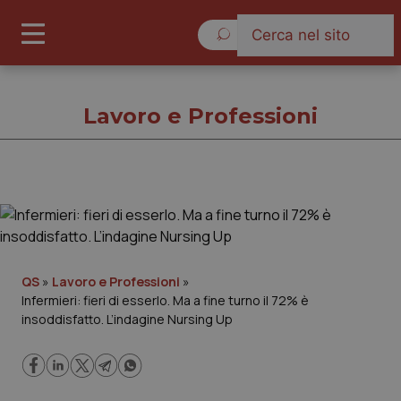
Venerdì 7 Agosto 2026
Lavoro e Professioni
Lavoro e Professioni
Cronache
QS
»
Lavoro e Professioni
»
Infermieri: fieri di esserlo. Ma a fine turno il 72% è
Governo e Parlamento
insoddisfatto. L’indagine Nursing Up
Regioni e Asl
Lavoro e Professioni