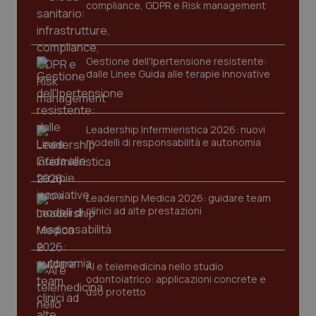
compliance, GDPR e Risk management
Gestione dell'Ipertensione resistente:
dalle Linee Guida alle terapie innovative
Leadership Infermieristica 2026: nuovi
modelli di responsabilità e autonomia
tracking-sites-ironfish-
www.quotidianosanita.it
4
tracking-enable
settim
2 gior
Leadership Medica 2026: guidare team
clinici ad alte prestazioni
tracking-sites-ironfish-
www.quotidianosanita.it
4
session-id
settim
2 gior
AI e telemedicina nello studio
odontoiatrico: applicazioni concrete e
uso protetto
_ga
1 anno
Google LLC