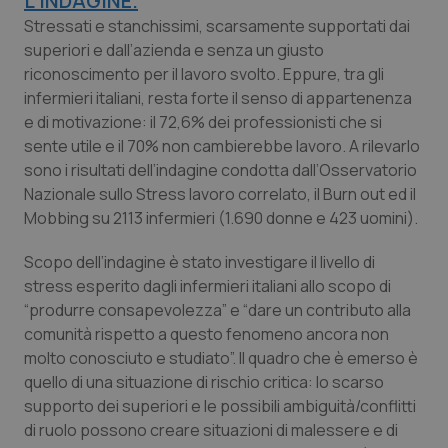
L’INDAGINE.
Calabria
Asma & BPCO
Stressati e stanchissimi, scarsamente supportati dai
superiori e dall’azienda e senza un giusto
Campania
Car-T
riconoscimento per il lavoro svolto. Eppure, tra gli
infermieri italiani, resta forte il senso di appartenenza
Emilia-Romagna
Colesterolo & coronaropatie
e di motivazione: il 72,6% dei professionisti che si
sente utile e il 70% non cambierebbe lavoro. A rilevarlo
sono i risultati dell’indagine condotta dall’Osservatorio
Friuli Venezia Giulia
Dermatite Atopica
Nazionale sullo Stress lavoro correlato, il Burn out ed il
Mobbing su 2113 infermieri (1.690 donne e 423 uomini).
Lazio
Diabete & glucometri
Scopo dell’indagine è stato investigare il livello di
Liguria
Disturbi dell’umore
stress esperito dagli infermieri italiani allo scopo di
“produrre consapevolezza” e “dare un contributo alla
Lombardia
Dolore
comunità rispetto a questo fenomeno ancora non
molto conosciuto e studiato”. Il quadro che è emerso è
Marche
Donna & Salute
quello di una situazione di rischio critica: lo scarso
supporto dei superiori e le possibili ambiguità/conflitti
di ruolo possono creare situazioni di malessere e di
Molise
Epatiti