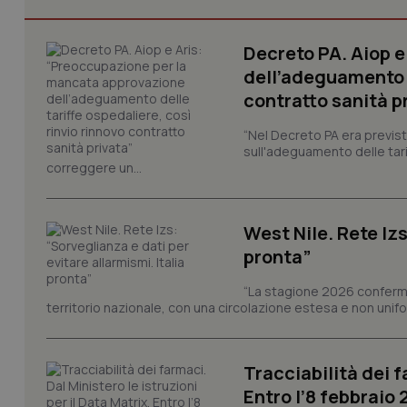
session-id
_ga
Decreto PA. Aiop 
dell’adeguamento d
contratto sanità p
“Nel Decreto PA era previst
sull'adeguamento delle tar
correggere un...
PHPSESSID
West Nile. Rete Izs
pronta”
_ga_KM60CM4NPH
“La stagione 2026 conferma
territorio nazionale, con una circolazione estesa e non uniform
Tracciabilità dei f
Nome
Nome
Entro l’8 febbraio
VISITOR_INFO1_LIV