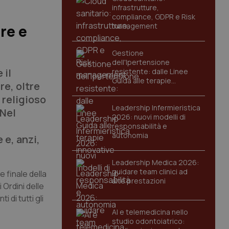
infrastrutture,
compliance, GDPR e Risk
management
re e
Gestione
dell'Ipertensione
 il
resistente: dalle Linee
Guida alle terapie
re, oltre
innovative
o religioso
Leadership Infermieristica
“Nel
2026: nuovi modelli di
responsabilità e
autonomia
 e, anzi,
Leadership Medica 2026:
guidare team clinici ad
se finale della
alte prestazioni
 Ordini delle
 di tutti gli
AI e telemedicina nello
studio odontoiatrico: