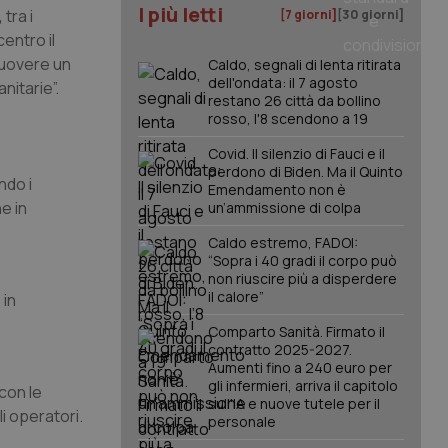
I più letti
,
tra i
[7 giorni]
[30 giorni]
entro il
muovere un
Caldo, segnali di lenta ritirata
dell'ondata: il 7 agosto
nitarie”.
restano 26 città da bollino
rosso, l'8 scendono a 19
Covid. Il silenzio di Fauci e il
perdono di Biden. Ma il Quinto
ndo i
Emendamento non è
e in
un’ammissione di colpa
Caldo estremo, FADOI:
“Sopra i 40 gradi il corpo può
non riuscire più a disperdere
il calore”
 in
Comparto Sanità. Firmato il
contratto 2025-2027.
Aumenti fino a 240 euro per
gli infermieri, arriva il capitolo
 con le
sull'IA e nuove tutele per il
li operatori.
personale