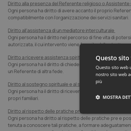
Diritto alla presenza del Referente religioso o Assistente 
Ogni persona ha diritto di avere accanto il proprio Referen
compatibilmente con l’organizzazione dei servizi sanitari.
Diritto all’assistenza di un mediatore interculturale
Ogni persona ha il diritto nel percorso di fine vita di pot
autorizzata, il cui intervento viene favorito dalla struttura 
Questo sito 
Diritto a ricevere assistenza spirituale anche da parte di Re
Ogni persona ha il diritto di chiedere, qualora l’Assistente 
Questo sito web ut
un Referente di altra fede.
nostro sito web ac
più
Diritto al sostegno spirituale e al supporto relazionale per s
Ogni persona ha il diritto di ricevere all’interno della strut
MOSTRA DET
propri familiari.
Diritto al rispetto delle pratiche pre e post-mortem
Neces
Ogni persona ha diritto al rispetto delle pratiche pre e po
tenuta a conoscere tali pratiche, a formare adeguatament