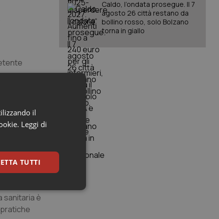
Caldo, l’ondata prosegue. Il 7
agosto 26 città restano da
,
bollino rosso, solo Bolzano
torna in giallo
petente
 da parte di
ilizzando il
cookie.
Leggi di
 sé e per i
ETTA TUTTI
keting
 sanitaria è
 pratiche