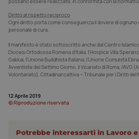
possano essere realizzate, in conformità con la normativ
Diritto al rispetto reciproco
Ogni diritto porta come conseguenza il dovere di ognuno di ri
personale di cura.
I cookie necessari con
e l'accesso alle aree 
Il manifesto è stato sottoscritto anche dal Centro Islamico C
Diocesi Ortodossa Romena d’Italia, l’Hospice Villa Speranza
Nome
Gakkai, l’Unione Buddhista Italiana, l’Unione Comunità Ebraic
VISITOR_PRIVACY_
Avventiste del Settimo Giorno, il Vicariato di Roma, l’AVO (
Volontariato), Cittadinanzattiva – Tribunale per i Diritti 
CookieScriptConse
12 Aprile 2019
© Riproduzione riservata
tracking-sites-ironf
tracking-enable
Potrebbe interessarti in Lavoro e
tracking-sites-ironf