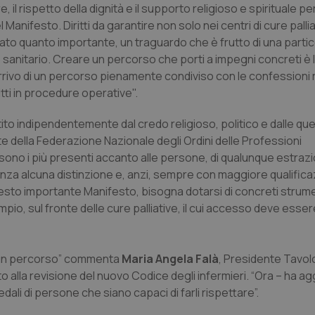
ure, il rispetto della dignità e il supporto religioso e spirituale pe
del Manifesto. Diritti da garantire non solo nei centri di cure pall
ato quanto importante, un traguardo che è frutto di una parti
to sanitario. Creare un percorso che porti a impegni concreti è l
ivo di un percorso pienamente condiviso con le confessioni 
tti in procedure operative".
tito indipendentemente dal credo religioso, politico e dalle que
te della Federazione Nazionale degli Ordini delle Professioni
ri sono i più presenti accanto alle persone, di qualunque estraz
enza alcuna distinzione e, anzi, sempre con maggiore qualifica
sto importante Manifesto, bisogna dotarsi di concreti strumen
pio, sul fronte delle cure palliative, il cui accesso deve essere
 è un percorso” commenta
Maria Angela Falà
, Presidente Tavol
o alla revisione del nuovo Codice degli infermieri. “Ora – ha agg
dali di persone che siano capaci di farli rispettare”.