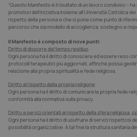
“Questo Manifesto è il risultato di un lavoro condiviso – ha
promotori dell’iniziativa insieme all’Università Cattolica de
rispetto della persona e che si pone come punto di riferi
percorso che sia modello di accoglienza, sostegno e rispetto
Il Manifesto è composto di nove punti:
Diritto di disporre del tempo residuo
Ogni persona ha il diritto di conoscere ed essere reso co
protocolli terapeutici più aggiornati, affinché possa gesti
relazione alla propria spiritualità e fede religiosa.
Diritto al rispetto della propria religione
Ogni persona ha il diritto di comunicare la propria fede rel
conformità alla normativa sulla privacy.
Diritto a servizi orientati al rispetto della sfera religiosa, s
Ogni persona ha il diritto di usufruire di servizi rispettosi 
possibilità organizzative. A tal fine la struttura sanitaria