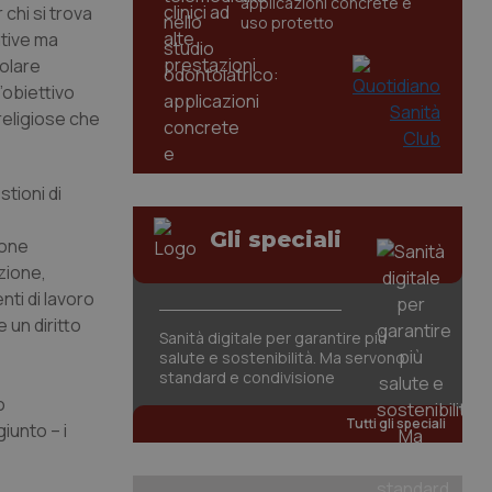
applicazioni concrete e
r chi si trova
uso protetto
iative ma
colare
’obiettivo
religiose che
stioni di
Gli speciali
ione
zione,
ti di lavoro
 un diritto
Sanità digitale per garantire più
salute e sostenibilità. Ma servono
standard e condivisione
o
Tutti gli speciali
iunto – i