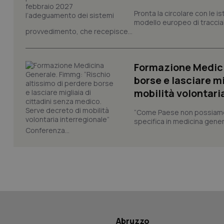
_ga_0VMQEQKQ1N
Pronta la circolare con le i
modello europeo di tracciabi
provvedimento, che recepisce...
__Secure-YNID
Formazione Medici
borse e lasciare m
YSC
mobilità volontari
__Secure-
ROLLOUT_TOKEN
“Come Paese non possiamo 
specifica in medicina gener
tracking-sites-
Conferenza...
ironfish-tracking-
named-enable
Abruzzo