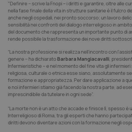
"Definire – scrive la Fnopi – i diritti e garantire, oltre alle c
nella fase finale della vita in strutture sanitarie è il fulcro 
anche negli ospedali, nei pronto soccorso; un lavoro delic
sensibilità nei confronti del dialogo interreligioso in ambi
del documento che rappresenta un importante punto di arr
rende possibile la trasformazione dei nove diritti sottoscri
“La nostra professione si realizza nell’incontro con l’assis
genere – ha dichiarato
Barbara Mangiacavalli
, presiden
Infermieristiche – e nel momento del fine vita gli infermie
religiosa, culturale o etnica esse siano, assolutamente s
formazione e appropriatezza. Per dare applicazione a que
e noi infermieri stiamo già facendo la nostra parte, ad esem
imprescindibile da tutelare in ogni sede”.
“La morte non è un atto che accade e finisce lì, spesso
Interreligioso di Roma, tra gli esperti che hanno partecipat
diritti devono diventare azioni con la formazione negli ospe