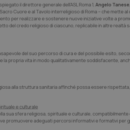
 spiegato il direttore generale dell'ASL Roma 1,
Angelo Tanese
l Sacro Cuore e al Tavolo interreligioso di Roma – che mette al c
mento per realizzare e sostenere nuove iniziative volte a pro
 del credo religioso di ciascuno, replicabile in altre realtà sa
nsapevole del suo percorso di cura e del possibile esito, seco
re la propria vita in modo qualitativamente soddisfacente, anch
igiosa alla struttura sanitaria affinché possa essere rispettata,
pirituale e culturale
della sua sfera religiosa, spirituale e culturale, compatibilmente
 deve promuovere adeguati percorsi informativi e formativi per g