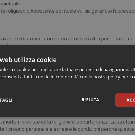
spirituale
te religioso o Assistente spirituale cui sia garantito l’accesso
ersi avvalere di un mediatore interculturale o altra persona com
sanitaria.
web utilizza cookie
ferenti di altre fedi
spirituale della propria fede non fosse disponibile, l’assistenza
ilizza i cookie per migliorare la tua esperienza di navigazione. Ut
consenti a tutti i cookie in conformità con la nostra policy per i 
é e per i propri familiari
tura sanitaria il sostegno spirituale e il supporto relazionale per
RIFIUTA
TAGLI
ACC
sari
Statistici
Mar
st mortem previste dalla religione di appartenenza. La struttura
e il proprio personale e a creare le condizioni perché queste