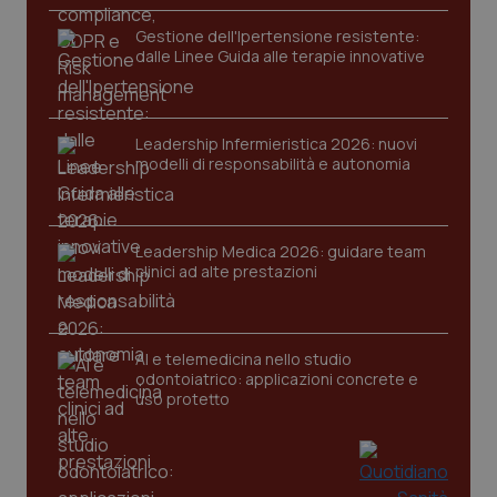
Gestione dell'Ipertensione resistente:
dalle Linee Guida alle terapie innovative
Leadership Infermieristica 2026: nuovi
modelli di responsabilità e autonomia
tracking-sites-ironfish-
www.quotidianosanita.it
4
tracking-enable
settim
2 gior
Leadership Medica 2026: guidare team
clinici ad alte prestazioni
tracking-sites-ironfish-
www.quotidianosanita.it
4
session-id
settim
AI e telemedicina nello studio
2 gior
odontoiatrico: applicazioni concrete e
uso protetto
_ga
1 anno
Google LLC
mes
.quotidianosanita.it