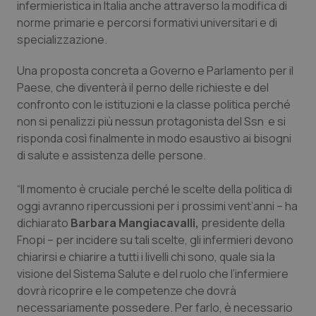
Valle D’Aosta
Oncodermatologia
infermieristica in Italia anche attraverso la modifica di
norme primarie e percorsi formativi universitari e di
Veneto
Oncoematologia
specializzazione.
Una proposta concreta a Governo e Parlamento per il
Oncologia & Nutrizione
Paese, che diventerà il perno delle richieste e del
confronto con le istituzioni e la classe politica perché
Psoriasi & pelle
non si penalizzi più nessun protagonista del Ssn e si
risponda così finalmente in modo esaustivo ai bisogni
Quotidiano Cardiologia
di salute e assistenza delle persone.
Quotidiano Chirurgia
“Il momento è cruciale perché le scelte della politica di
oggi avranno ripercussioni per i prossimi vent’anni – ha
Quotidiano Oncologia
dichiarato
Barbara Mangiacavalli,
presidente della
Fnopi – per incidere su tali scelte, gli infermieri devono
chiarirsi e chiarire a tutti i livelli chi sono, quale sia la
Quotidiano Pediatria
visione del Sistema Salute e del ruolo che l’infermiere
dovrà ricoprire e le competenze che dovrà
Rene & patologie urogenitali
necessariamente possedere. Per farlo, è necessario