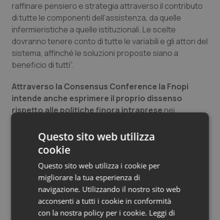
raffinare pensiero e strategia attraverso il contributo
Salute orale & impianti
di tutte le componenti dell’assistenza, da quelle
infermieristiche a quelle istituzionali. Le scelte
Sangue & coagulazione
dovranno tenere conto di tutte le variabili e gli attori del
sistema, affinché le soluzioni proposte siano a
Tiroide
beneficio di tutti”.
Attraverso la Consensus Conference la Fnopi
Tumore al seno
intende anche esprimere il proprio dissenso
rispetto alle politiche finora intraprese
nei
Tumore ovarico
confronti della professione Infermieristica, ma con
modalità differenti da quelle tipiche delle rivendicazioni
Questo sito web utilizza
Tumori del Polmone & Testa Collo
di piazza, per stabilire una ferma e forte volontà di
cookie
proporre una dialettica istituzionale concreta ed
Tumori gastrointestinali
Questo sito web utilizza i cookie per
efficace per una reale valorizzazione e
migliorare la tua esperienza di
riconoscimento.
Ulcera & Reflusso
navigazione. Utilizzando il nostro sito web
acconsenti a tutti i cookie in conformità
con la nostra policy per i cookie.
Leggi di
11 Aprile 2022
Vaccini