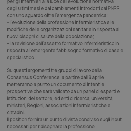
per gli infermieri alla luce dell’evoluzione normativa
degli ultimi mesi e dai cambiamenti introdotti dal PNRR,
Piemonte
HIV
con uno sguardo oltre l’emergenza pandemica;
– l’evoluzione della professione infermieristica e le
Provincia Autonoma di Bolzano
Infezioni & Febbre
modifiche delle organizzazioni sanitarie in risposta ai
nuovi bisogni di salute della popolazione;
Provincia Autonoma di Trento
Ipertensione & Scompenso
– la revisione dell’assetto formativo infermieristico in
risposta all’emergente fabbisogno formativo di base e
Puglia
Malattie rare
specialistico.
Su questi argomenti tre gruppi di lavoro della
Sardegna
Malattia di Crohn & Rettocolite Ulcerosa
Consensus Conference, a partire dall’8 aprile
metteranno a punto un documento di intenti e
Sicilia
Neuroscienze & patologie neurodegenerative
prospettive che sarà validato da un panel di esperti e
istituzioni del settore, ed enti di ricerca, università,
Toscana
Obesità
ministeri, Regioni, associazioni infermieristiche e
cittadini.
Umbria
Oftalmologia
Il position fornirà un punto di vista condiviso sugli input
necessari per ridisegnare la professione