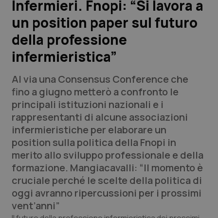
Infermieri. Fnopi: “Si lavora a
un position paper sul futuro
Scienza e Farmaci
della professione
Studi e Analisi
infermieristica”
Lettere al direttore
Al via una Consensus Conference che
fino a giugno metterò a confronto le
Edizioni Regionali
principali istituzioni nazionali e i
rappresentanti di alcune associazioni
QS Pro
infermieristiche per elaborare un
position sulla politica della Fnopi in
Professionisti Sanitari.AI
merito allo sviluppo professionale e della
formazione. Mangiacavalli: “Il momento è
Abruzzo
QS Pro Gold
cruciale perché le scelte della politica di
oggi avranno ripercussioni per i prossimi
QS Club
Newsletter
Basilicata
Artrite & artrosi
vent’anni”