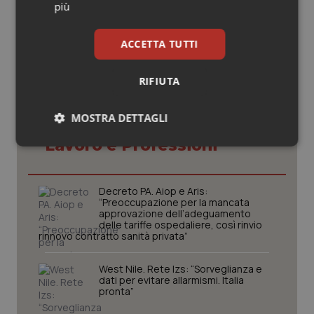
più
© Riproduzione riservata
ACCETTA TUTTI
RIFIUTA
MOSTRA DETTAGLI
Potrebbe interessarti in
Lavoro e Professioni
Necessari
Statistici
Marketing
Decreto PA. Aiop e Aris:
“Preoccupazione per la mancata
approvazione dell’adeguamento
delle tariffe ospedaliere, così rinvio
rinnovo contratto sanità privata”
Necessari
Statistici
Marketing
West Nile. Rete Izs: “Sorveglianza e
I cookie necessari contribuiscono a rendere fruibile il
dati per evitare allarmismi. Italia
sito web abilitandone funzionalità di base quali la
pronta”
navigazione sulle pagine e l'accesso alle aree
protette del sito. Il sito web non è in grado di