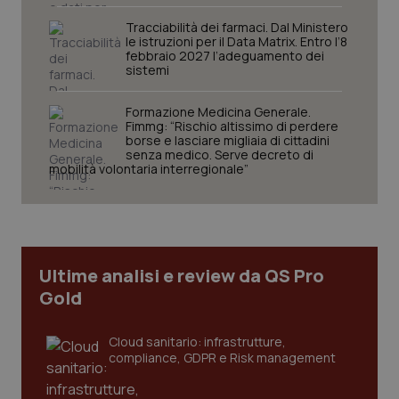
funzionare correttamente senza questi cookie.
Tracciabilità dei farmaci. Dal Ministero
Nome
Fornitore
/
Dominio
Scaden
le istruzioni per il Data Matrix. Entro l’8
febbraio 2027 l’adeguamento dei
VISITOR_PRIVACY_METADATA
5 mesi
YouTube
sistemi
settim
.youtube.com
Formazione Medicina Generale.
Fimmg: “Rischio altissimo di perdere
borse e lasciare migliaia di cittadini
senza medico. Serve decreto di
mobilità volontaria interregionale”
Ultime analisi e review da QS Pro
Gold
Cloud sanitario: infrastrutture,
CookieScriptConsent
5 mesi
CookieScript
compliance, GDPR e Risk management
settim
www.quotidianosanita.it