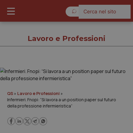
Venerdì 7 Agosto 2026
Lavoro e Professioni
Lavoro e Professioni
Cronache
QS
»
Lavoro e Professioni
»
Infermieri. Fnopi: “Si lavora a un position paper sul futuro
Governo e Parlamento
della professione infermieristica”
Regioni e Asl
Lavoro e Professioni