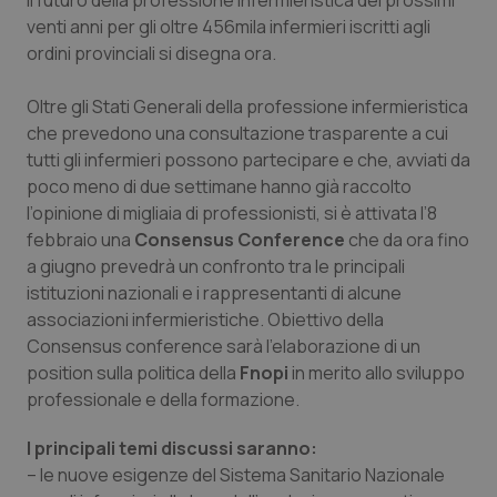
Il futuro della professione infermieristica dei prossimi
Calabria
Asma & BPCO
venti anni per gli oltre 456mila infermieri iscritti agli
ordini provinciali si disegna ora.
Campania
Car-T
Oltre gli Stati Generali della professione infermieristica
Emilia-Romagna
Colesterolo & coronaropatie
che prevedono una consultazione trasparente a cui
tutti gli infermieri possono partecipare e che, avviati da
poco meno di due settimane hanno già raccolto
Friuli Venezia Giulia
Dermatite Atopica
l’opinione di migliaia di professionisti, si è attivata l’8
febbraio una
Consensus Conference
che da ora fino
Lazio
Diabete & glucometri
a giugno prevedrà un confronto tra le principali
istituzioni nazionali e i rappresentanti di alcune
Liguria
Disturbi dell’umore
associazioni infermieristiche. Obiettivo della
Consensus conference sarà l’elaborazione di un
Lombardia
Dolore
position sulla politica della
Fnopi
in merito allo sviluppo
professionale e della formazione.
Marche
Donna & Salute
I principali temi discussi saranno:
– le nuove esigenze del Sistema Sanitario Nazionale
Molise
Epatiti