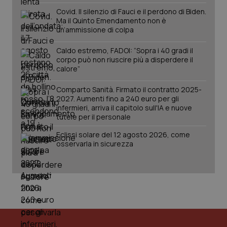
Covid. Il silenzio di Fauci e il perdono di Biden.
PHPSESSID
Sessio
PHP.net
Ma il Quinto Emendamento non è
www.quotidianosanita.it
un’ammissione di colpa
Caldo estremo, FADOI: “Sopra i 40 gradi il
corpo può non riuscire più a disperdere il
calore”
Comparto Sanità. Firmato il contratto 2025-
2027. Aumenti fino a 240 euro per gli
infermieri, arriva il capitolo sull'IA e nuove
tutele per il personale
Eclissi solare del 12 agosto 2026, come
osservarla in sicurezza
_ga_KM60CM4NPH
.quotidianosanita.it
1 anno
mes