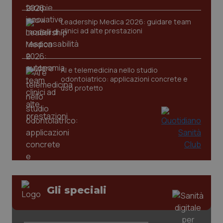
Leadership Medica 2026: guidare team
clinici ad alte prestazioni
CookieScriptConsent
5 mesi
CookieScript
settim
www.quotidianosanita.it
AI e telemedicina nello studio
odontoiatrico: applicazioni concrete e
uso protetto
tracking-sites-ironfish-
www.quotidianosanita.it
4
tracking-enable
settim
2 gior
Gli speciali
tracking-sites-ironfish-
www.quotidianosanita.it
4