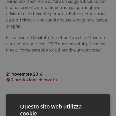
Valle D’Aosta
Oncodermatologia
parasubordinati onde evitare un pioggia di cause per il
riconoscimento dei contributi non pagati negli anni
addietro e certamente persa dall’Ente e persa quindi
Veneto
Oncoematologia
da tutti i cittadini che queste cause le pagano di tasca
propria”.
Oncologia & Nutrizione
E, conclude il Comitato, “sarebbe l’ora che il Governo
Psoriasi & pelle
decidesse che, se dal 1989 non sono stati più assunti
medici, forse sarebbe l’ora di bandire un concorso”.
Quotidiano Cardiologia
Quotidiano Chirurgia
21 Novembre 2014
© Riproduzione riservata
Quotidiano Oncologia
Quotidiano Pediatria
Questo sito web utilizza
Rene & patologie urogenitali
cookie