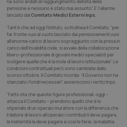
ne sono andati al raggiungimento dell’età della
Calabria
Asma & BPCO
pensione e nessuno è stato mai assunto”. E’ l’allarme
lanciato dal
Comitato Medici Esterni Inps.
Campania
Car-T
Tant’è che ad oggi l’Istituto, sottolinea il Comitato, “per
Emilia-Romagna
Colesterolo & coronaropatie
far fronte vuoi al vuoto lasciato dai pensionamenti vuoi
all’enorme carico di lavoro sopraggiunto con la presa in
carico dell’invalidità civile, si avvale della collaborazione
Friuli Venezia Giulia
Dermatite Atopica
libero-professionale di giovani medici specialisti per
svolgere quella che è la mole di lavoro istituzionale”. Le
Lazio
Diabete & glucometri
condizioni contrattuali però sono cambiate dallo
scorso ottobre. Il Comitato ricorda: “Il Governo non ha
Liguria
Disturbi dell’umore
stanziato i fondi necessari” asseriscono i vertici Inps.
Lombardia
Dolore
“Fatto sta che queste figure professionali, oggi –
attacca il Comitato – prendono quello che è lo
Marche
Donna & Salute
stipendio di un operaio muratore con la differenza che
il datore di lavoro all’operaio i contributi li deve pagare,
la maternità la deve pagare e così le ferie, la malattia
Molise
Epatiti