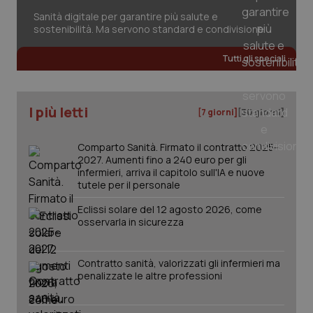
session-id
settim
2 gior
Sanità digitale per garantire più salute e
sostenibilità. Ma servono standard e condivisione
Tutti gli speciali
_ga
1 anno
Google LLC
mes
.quotidianosanita.it
I più letti
[7 giorni]
[30 giorni]
Comparto Sanità. Firmato il contratto 2025-
2027. Aumenti fino a 240 euro per gli
infermieri, arriva il capitolo sull'IA e nuove
tutele per il personale
Eclissi solare del 12 agosto 2026, come
osservarla in sicurezza
Contratto sanità, valorizzati gli infermieri ma
penalizzate le altre professioni