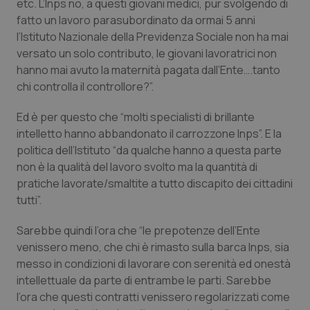
etc. L’Inps no, a questi giovani medici, pur svolgendo di
fatto un lavoro parasubordinato da ormai 5 anni
Piemonte
HIV
l’Istituto Nazionale della Previdenza Sociale non ha mai
versato un solo contributo, le giovani lavoratrici non
Provincia Autonoma di Bolzano
Infezioni & Febbre
hanno mai avuto la maternità pagata dall’Ente….tanto
chi controlla il controllore?”.
Provincia Autonoma di Trento
Ipertensione & Scompenso
Ed è per questo che “molti specialisti di brillante
Puglia
Malattie rare
intelletto hanno abbandonato il carrozzone Inps”. E la
politica dell’Istituto “da qualche hanno a questa parte
non è la qualità del lavoro svolto ma la quantità di
Sardegna
Malattia di Crohn & Rettocolite Ulcerosa
pratiche lavorate/smaltite a tutto discapito dei cittadini
tutti”.
Sicilia
Neuroscienze & patologie neurodegenerative
Sarebbe quindi l’ora che “le prepotenze dell’Ente
Toscana
Obesità
venissero meno, che chi è rimasto sulla barca Inps, sia
messo in condizioni di lavorare con serenità ed onestà
Umbria
Oftalmologia
intellettuale da parte di entrambe le parti. Sarebbe
l’ora che questi contratti venissero regolarizzati come