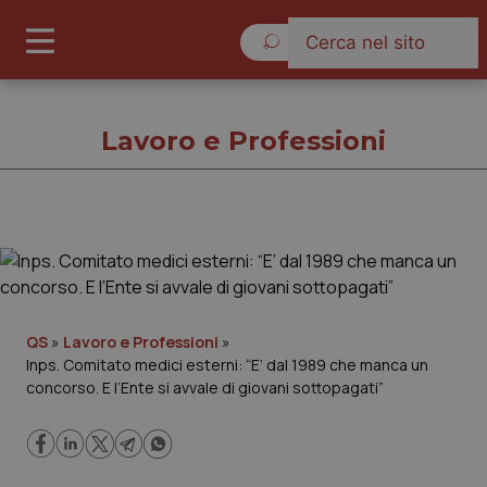
Giovedì 6 Agosto 2026
Lavoro e Professioni
Lavoro e Professioni
Cronache
QS
»
Lavoro e Professioni
»
Inps. Comitato medici esterni: “E’ dal 1989 che manca un
Governo e Parlamento
concorso. E l’Ente si avvale di giovani sottopagati”
Regioni e Asl
Lavoro e Professioni