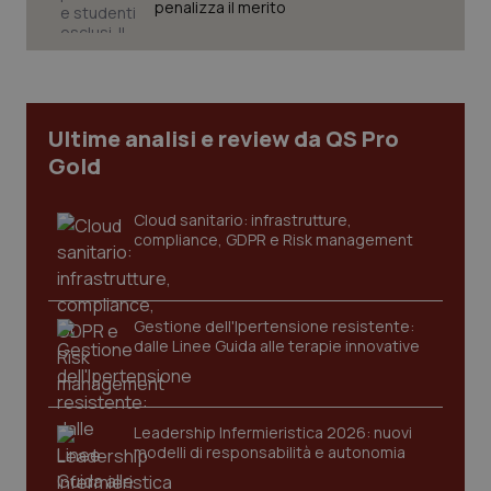
penalizza il merito
Necessari
Statistici
Marketing
I cookie necessari contribuiscono a rendere fruibile il
sito web abilitandone funzionalità di base quali la
navigazione sulle pagine e l'accesso alle aree
Ultime analisi e review da QS Pro
protette del sito. Il sito web non è in grado di
funzionare correttamente senza questi cookie.
Gold
Nome
Fornitore
/
Dominio
Scaden
VISITOR_PRIVACY_METADATA
5 mesi
YouTube
Cloud sanitario: infrastrutture,
settim
.youtube.com
compliance, GDPR e Risk management
Gestione dell'Ipertensione resistente:
dalle Linee Guida alle terapie innovative
Leadership Infermieristica 2026: nuovi
modelli di responsabilità e autonomia