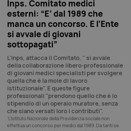
Inps. Comitato medici
esterni: “E’ dal 1989 che
Scienza e Farmaci
manca un concorso. E l’Ente
Studi e Analisi
si avvale di giovani
sottopagati”
Lettere al direttore
L'Inps, attacca il Comitato, " si avvale
Edizioni Regionali
della collaborazione libero-professionale
di giovani medici specialisti per svolgere
QS Pro
quella che è la mole di lavoro
istituzionale". E queste figure
Professionisti Sanitari.AI
professionali "prendono quello che è lo
stipendio di un operaio muratore, senza
Abruzzo
QS Pro Gold
che siano versati loro i contributi".
QS Club
Newsletter
“L’Istituto Nazionale della Previdenza sociale non
Basilicata
Artrite & artrosi
effettua un concorso per medici dal 1989. Da tanti se