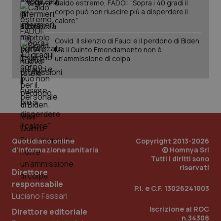
Caldo estremo, FADOI: “Sopra i 40 gradi il
corpo può non riuscire più a disperdere il
calore”
Covid. Il silenzio di Fauci e il perdono di Biden.
Ma il Quinto Emendamento non è
un’ammissione di colpa
PHPSESSID
Sessio
PHP.net
www.quotidianosanita.it
Quotidiano online
Copyright 2013-2026
d'informazione sanitaria
© Homnya Srl
Tutti i diritti sono
riservati
Direttore
responsabile
P.I. e C.F. 13026241003
Luciano Fassari
Iscrizione al ROC
Direttore editoriale
n.34308