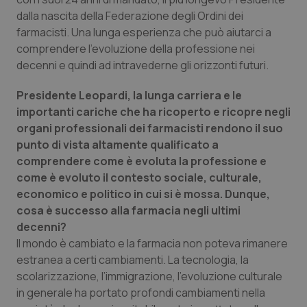
dalla nascita della Federazione degli Ordini dei
Piemonte
HIV
farmacisti. Una lunga esperienza che può aiutarci a
comprendere l’evoluzione della professione nei
Provincia Autonoma di Bolzano
Infezioni & Febbre
decenni e quindi ad intravederne gli orizzonti futuri.
Provincia Autonoma di Trento
Ipertensione & Scompenso
Presidente Leopardi, la lunga carriera e le
importanti cariche che ha ricoperto e ricopre negli
organi professionali dei farmacisti rendono il suo
Puglia
Malattie rare
punto di vista altamente qualificato a
comprendere come è evoluta la professione e
Sardegna
Malattia di Crohn & Rettocolite Ulcerosa
come è evoluto il contesto sociale, culturale,
economico e politico in cui si è mossa. Dunque,
Sicilia
Neuroscienze & patologie neurodegenerative
cosa è successo alla farmacia negli ultimi
decenni?
Toscana
Obesità
Il mondo è cambiato e la farmacia non poteva rimanere
estranea a certi cambiamenti. La tecnologia, la
Umbria
Oftalmologia
scolarizzazione, l’immigrazione, l’evoluzione culturale
in generale ha portato profondi cambiamenti nella