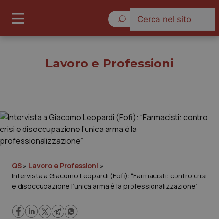
Giovedì 6 Agosto 2026
Lavoro e Professioni
Lavoro e Professioni
Cronache
Governo e Parlamento
QS
»
Lavoro e Professioni
»
Intervista a Giacomo Leopardi (Fofi): “Farmacisti: contro crisi
e disoccupazione l’unica arma è la professionalizzazione”
Regioni e Asl
Lavoro e Professioni