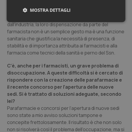
assistendo a un nuovo scatto di orgoglio
MOSTRA DETTAGLI
professionale. Siamo tornati a ricordare che anche se
maggioranza farmaci dispensati sono prodotti
Necessari
Statistici
Marketing
dall’industria, la loro dispensazione da parte del
farmacista non è un semplice gesto ma è una funzione
sanitaria che giustifica la necessità di presenza, di
stabilità e di importanza attribuita ai farmacisti e alla
farmacia come tecnici della sanità e perno del Ssn.
Necessari
Statistici
Marketing
C’è, anche per i farmacisti, un grave problema di
disoccupazione. A queste difficoltà si è cercato di
I cookie necessari contribuiscono a rendere fruibile il
rispondere con la creazione delle parafarmacie e
sito web abilitandone funzionalità di base quali la
navigazione sulle pagine e l'accesso alle aree
il recente concorso per l’apertura delle nuove
protette del sito. Il sito web non è in grado di
sedi. Si è trattato di soluzioni adeguate, secondo
funzionare correttamente senza questi cookie.
lei?
Nome
Fornitore
/
Dominio
Scaden
Parafarmacie e concorsi per l’apertura di nuove sedi
VISITOR_PRIVACY_METADATA
5 mesi
YouTube
sono state a mio avviso soluzioni tampone e
settim
.youtube.com
concepite frettolosamente. Il risultato è che non solo
non si risolverà così il problema dell’occupazione, ma si