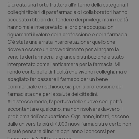
è creata una forte frattura all’interno della categoria. I
colleghi titolari di parafarmacia o i collaboratori hanno
accusato i titolari di difendere dei privilegi, ma in realtà
hanno male interpretato le loro preoccupazioni
riguardanti il valore della professione e della farmacia.
C’è stata una errata interpretazione: quello che
doveva essere un provvedimento per allargare la
vendita dei farmaci alla grande distribuzione è stato
interpretato come l’anticamera per la farmacia. Mi
rendo conto delle difficoltà che vivono i colleghi, ma è
sbagliato far passare il farmaco per un bene
CookieScriptConsent
5 mesi
CookieScript
settim
www.quotidianosanita.it
commerciale è rischioso, sia per la professione del
farmacista che per la salute dei cittadini.
Allo stesso modo, l’apertura delle nuove sedi potrà
accontentare qualcuno, ma non risolverà davvero il
problema dell’occupazione. Ogni anno, infatti, escono
dalle università più di 4.000 nuovi farmacisti e certo non
si può pensare di indire ogni anno i concorsi per
l’apertura di 4.000 nuove sedi.