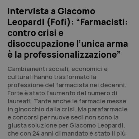
Intervista a Giacomo
Scienza e Farmaci
Leopardi (Fofi): “Farmacisti:
contro crisi e
Studi e Analisi
disoccupazione l’unica arma
Lettere al direttore
è la professionalizzazione”
Edizioni Regionali
Cambiamenti sociali, economici e
culturali hanno trasformato la
QS Pro
professione del farmacista nei decenni.
Forte è stato l’aumento del numero di
Professionisti Sanitari.AI
laureati. Tante anche le farmacie messe
in ginocchio dalla crisi. Ma parafarmacie
Abruzzo
QS Pro Gold
e concorsi per nuove sedi non sono la
giusta soluzione per Giacomo Leopardi,
QS Club
Newsletter
Basilicata
Artrite & artrosi
che con 24 anni di mandato è stato il più