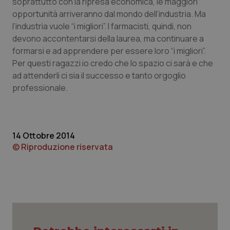
soprattutto con la ripresa economica, le maggiori
opportunità arriveranno dal mondo dell’industria. Ma
l’industria vuole “i migliori”. I farmacisti, quindi, non
devono accontentarsi della laurea, ma continuare a
formarsi e ad apprendere per essere loro “i migliori”.
Per questi ragazzi io credo che lo spazio ci sarà e che
ad attenderli ci sia il successo e tanto orgoglio
professionale.
14 Ottobre 2014
© Riproduzione riservata
PHPSESSID
Sessio
PHP.net
www.quotidianosanita.it