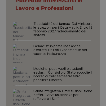
Potrebbe interessarti in
Lavoro e Professioni
Tracciabilità dei farmaci. Dal Ministero
le istruzioni per il Data Matrix. Entro l’8
febbraio 2027 l’adeguamento dei
sistemi
Farmacisti in prima linea anche
d’estate. Da Fofi il vademecum per
vacanze in sicurezza
_ga_KM60CM4NPH
.quotidianosanita.it
1 anno
mes
Medicina, posti vuoti e studenti
esclusi. Il Consiglio di Stato accoglie il
ricorso di C&P: semestre filtro
penalizza il merito
Sanità integrativa. Fimiv su risoluzione
Zaffini: “Serva un’alleanza per
rafforzare il Ssn”