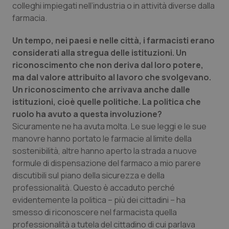
colleghi impiegati nell’industria o in attività diverse dalla
Salute orale & impianti
farmacia.
Sangue & coagulazione
Un tempo, nei paesi e nelle città, i farmacisti erano
considerati alla stregua delle istituzioni. Un
Tiroide
riconoscimento che non deriva dal loro potere,
ma dal valore attribuito al lavoro che svolgevano.
Un riconoscimento che arrivava anche dalle
Tumore al seno
istituzioni, cioè quelle politiche. La politica che
ruolo ha avuto a questa involuzione?
Tumore ovarico
Sicuramente ne ha avuta molta. Le sue leggi e le sue
manovre hanno portato le farmacie al limite della
Tumori del Polmone & Testa Collo
sostenibilità, altre hanno aperto la strada a nuove
formule di dispensazione del farmaco a mio parere
Tumori gastrointestinali
discutibili sul piano della sicurezza e della
professionalità. Questo è accaduto perché
Ulcera & Reflusso
evidentemente la politica – più dei cittadini – ha
smesso di riconoscere nel farmacista quella
Vaccini
professionalità a tutela del cittadino di cui parlava