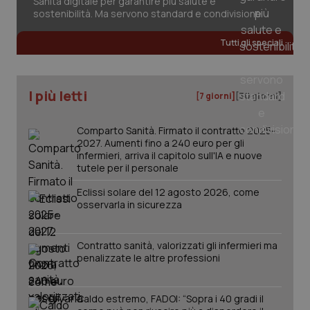
Sanità digitale per garantire più salute e
ide
sostenibilità. Ma servono standard e condivisione
Wel
Tutti gli speciali
I più letti
[7 giorni]
[30 giorni]
Comparto Sanità. Firmato il contratto 2025-
2027. Aumenti fino a 240 euro per gli
infermieri, arriva il capitolo sull'IA e nuove
tutele per il personale
Eclissi solare del 12 agosto 2026, come
osservarla in sicurezza
Contratto sanità, valorizzati gli infermieri ma
penalizzate le altre professioni
Caldo estremo, FADOI: “Sopra i 40 gradi il