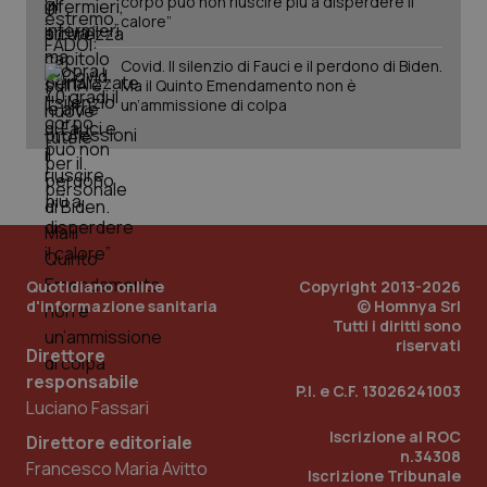
corpo può non riuscire più a disperdere il
calore”
Covid. Il silenzio di Fauci e il perdono di Biden.
Ma il Quinto Emendamento non è
un’ammissione di colpa
Quotidiano online
Copyright 2013-2026
d'informazione sanitaria
© Homnya Srl
Tutti i diritti sono
riservati
Direttore
responsabile
P.I. e C.F. 13026241003
Luciano Fassari
Iscrizione al ROC
Direttore editoriale
n.34308
Francesco Maria Avitto
Iscrizione Tribunale