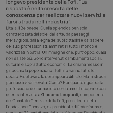
longevo presidente della Fofi. “La
Calabria
Asma & BPCO
risposta è nella crescita delle
conoscenze per realizzare nuovi servizi e
Campania
Car-T
farsi strada nell’industria”.
L’Italia. Il Belpaese. Quella splendida penisola
Emilia-Romagna
Colesterolo & coronaropatie
caratterizzata dal sole, dall'arte, da paesaggi
meravigliosi, dall’allegria dei suoi cittadini e dal sapere
Friuli Venezia Giulia
Dermatite Atopica
dei suoi professionisti, ammirati in tutto il mondo e
valorizzati in patria. Un’immagine che, purtroppo, quasi
Lazio
Diabete & glucometri
non esiste più. Sono intervenuti cambiamenti sociali,
culturali e soprattutto economici. La crisi ha messo in
Liguria
Disturbi dell’umore
ginocchio la popolazione. Tutti ne hanno fatto le
spese. Risollevare le sorti appare difficile. Ma la strada
Lombardia
Dolore
per riuscirvi va trovata. Come? Per quanto riguarda la
professione del farmacista cerchiamo di scoprirlo con
questa intervista a
Giacomo Leopardi,
componente
Marche
Donna & Salute
del Comitato Centrale della Fofi, presidente della
Fondazione Cannavò, ex presidente di Federfarma e,
Molise
Epatiti
con i suoi 24 anni di mandato, il più longevo Presidente