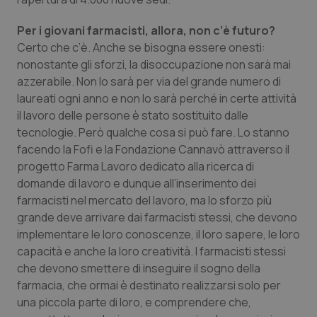
Per i giovani farmacisti, allora, non c’è futuro?
tracking-sites-ironfish-
www.quotidianosanita.it
4
Certo che c’è. Anche se bisogna essere onesti:
tracking-enable
settim
2 gior
nonostante gli sforzi, la disoccupazione non sarà mai
azzerabile. Non lo sarà per via del grande numero di
laureati ogni anno e non lo sarà perché in certe attività
il lavoro delle persone è stato sostituito dalle
tracking-sites-ironfish-
www.quotidianosanita.it
4
tecnologie. Però qualche cosa si può fare. Lo stanno
session-id
settim
2 gior
facendo la Fofi e la Fondazione Cannavò attraverso il
progetto Farma Lavoro dedicato alla ricerca di
domande di lavoro e dunque all’inserimento dei
farmacisti nel mercato del lavoro, ma lo sforzo più
_ga
1 anno
Google LLC
mes
.quotidianosanita.it
grande deve arrivare dai farmacisti stessi, che devono
implementare le loro conoscenze, il loro sapere, le loro
capacità e anche la loro creatività. I farmacisti stessi
che devono smettere di inseguire il sogno della
farmacia, che ormai è destinato realizzarsi solo per
una piccola parte di loro, e comprendere che,