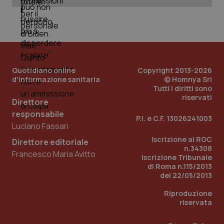
Quotidiano online
Copyright 2013-2026
d'informazione sanitaria
© Homnya Srl
Tutti i diritti sono
riservati
Direttore
responsabile
P.I. e C.F. 13026241003
Luciano Fassari
Iscrizione al ROC
Direttore editoriale
n.34308
Francesco Maria Avitto
PHPSESSID
Sessio
PHP.net
Iscrizione Tribunale
www.quotidianosanita.it
di Roma n.115/2013
del 22/05/2013
Riproduzione
riservata