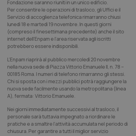
Fondazione saranno riuniti in un unico edificio.
Calabria
Asma & BPCO
Per consentire le operazioni di trasloco, gli Uffici e il
Servizio di accoglienza telefonica rimarranno chiusi
Campania
Car-T
lunedì 18 e martedì 19 novembre. In questi giorni
(compreso il finesettimana precedente) anche il sito
Emilia-Romagna
Colesterolo & coronaropatie
internet dell’Enpam e l’area riservata agli iscritti
potrebbero essere indisponibili.
Friuli Venezia Giulia
Dermatite Atopica
L’Enpam riaprirà al pubblico mercoledì 20 novembre
nella nuova sede di Piazza Vittorio Emanuele II, n. 78 –
Lazio
Diabete & glucometri
00185 Roma. I numeri di telefono rimarranno gli stessi.
Chi si sposta con i mezzi pubblici potrà raggiungere la
Liguria
Disturbi dell’umore
nuova sede facilmente usando la metropolitana (linea
A), fermata: Vittorio Emanuele.
Lombardia
Dolore
Nei giorni immediatamente successivi al trasloco, il
Marche
Donna & Salute
personale sarà tuttavia impegnato a riordinare le
pratiche e a smaltire l’attività accumulata nel periodo di
Molise
Epatiti
chiusura. Per garantire a tutti il miglior servizio