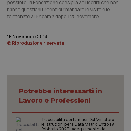
possibile, la Fondazione consiglia agli iscritti che non
hanno questioni urgenti di rimandare le visite e le
Piemonte
HIV
telefonate all’Enpam a dopo il 25 novembre.
Provincia Autonoma di Bolzano
Infezioni & Febbre
15 Novembre 2013
Provincia Autonoma di Trento
Ipertensione & Scompenso
© Riproduzione riservata
Puglia
Malattie rare
Sardegna
Malattia di Crohn & Rettocolite Ulcerosa
Sicilia
Neuroscienze & patologie neurodegenerative
Potrebbe interessarti in
Lavoro e Professioni
Toscana
Obesità
Umbria
Oftalmologia
Tracciabilità dei farmaci. Dal Ministero
le istruzioni per il Data Matrix. Entro l’8
febbraio 2027 l’adeguamento dei