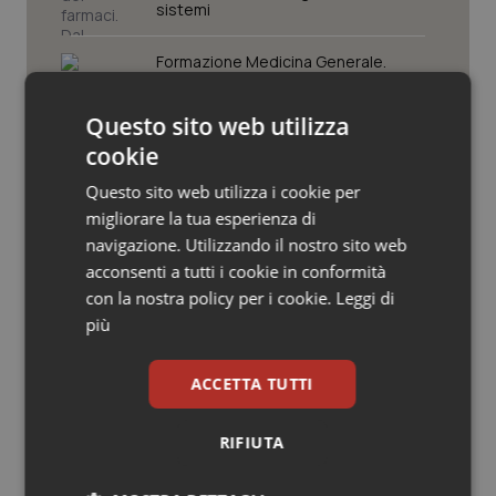
Valle D’Aosta
Oncodermatologia
sistemi
Veneto
Oncoematologia
Formazione Medicina Generale.
Fimmg: “Rischio altissimo di perdere
borse e lasciare migliaia di cittadini
senza medico. Serve decreto di
Oncologia & Nutrizione
Questo sito web utilizza
mobilità volontaria interregionale”
cookie
Psoriasi & pelle
Farmacisti in prima linea anche
Questo sito web utilizza i cookie per
d’estate. Da Fofi il vademecum per
migliorare la tua esperienza di
vacanze in sicurezza
Quotidiano Cardiologia
navigazione. Utilizzando il nostro sito web
acconsenti a tutti i cookie in conformità
Quotidiano Chirurgia
Screening oncologici. Assistenti
con la nostra policy per i cookie.
Leggi di
sanitari Fno Tsrm e Pstrp: “La
più
prevenzione è un diritto, l’adesione
una scelta consapevole”
Quotidiano Oncologia
ACCETTA TUTTI
Quotidiano Pediatria
RIFIUTA
Rene & patologie urogenitali
Ultime analisi e review da QS Pro