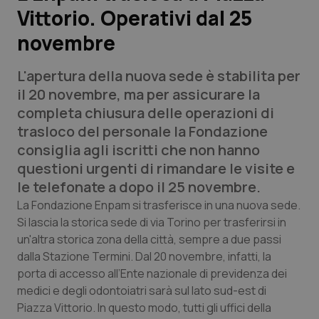
Vittorio. Operativi dal 25
Scienza e Farmaci
novembre
Studi e Analisi
L'apertura della nuova sede è stabilita per
il 20 novembre, ma per assicurare la
Lettere al direttore
completa chiusura delle operazioni di
trasloco del personale la Fondazione
Edizioni Regionali
consiglia agli iscritti che non hanno
questioni urgenti di rimandare le visite e
QS Pro
le telefonate a dopo il 25 novembre.
La Fondazione Enpam si trasferisce in una nuova sede.
Professionisti Sanitari.AI
Si lascia la storica sede di via Torino per trasferirsi in
un'altra storica zona della città, sempre a due passi
Abruzzo
QS Pro Gold
dalla Stazione Termini. Dal 20 novembre, infatti, la
porta di accesso all’Ente nazionale di previdenza dei
QS Club
Newsletter
medici e degli odontoiatri sarà sul lato sud-est di
Basilicata
Artrite & artrosi
Piazza Vittorio. In questo modo, tutti gli uffici della