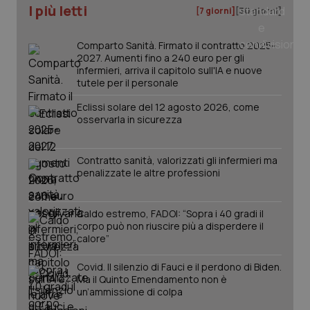
I più letti
[7 giorni]
[30 giorni]
tracking-sites-ironfish-
www.quotidianosanita.it
4
tracking-enable
settim
2 gior
Comparto Sanità. Firmato il contratto 2025-
2027. Aumenti fino a 240 euro per gli
infermieri, arriva il capitolo sull'IA e nuove
tutele per il personale
tracking-sites-ironfish-
www.quotidianosanita.it
4
Eclissi solare del 12 agosto 2026, come
session-id
settim
2 gior
osservarla in sicurezza
Contratto sanità, valorizzati gli infermieri ma
penalizzate le altre professioni
_ga
1 anno
Google LLC
mes
.quotidianosanita.it
Caldo estremo, FADOI: “Sopra i 40 gradi il
corpo può non riuscire più a disperdere il
calore”
Covid. Il silenzio di Fauci e il perdono di Biden.
Ma il Quinto Emendamento non è
un’ammissione di colpa