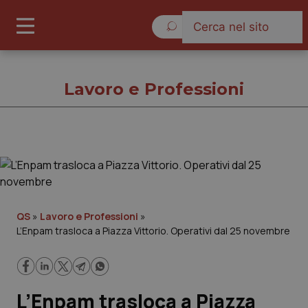
Venerdì 7 Agosto 2026
Lavoro e Professioni
Lavoro e Professioni
Cronache
QS
»
Lavoro e Professioni
»
L’Enpam trasloca a Piazza Vittorio. Operativi dal 25 novembre
Governo e Parlamento
Regioni e Asl
L’Enpam trasloca a Piazza
Lavoro e Professioni