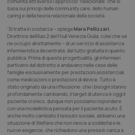
comunità attraverso l’approccio “relazionale” che si
basa sui principi delle
community care
, dello
human
caring
e della teoria relazionale della società.
“Si tratta in sostanza – spiega
Mara Pellizzari
,
Direttrice dell’Aas 2 del Friuli Venezia Giulia, colei che se
ne occupò direttamente – di un servizio di assistenza
infermieristica decentrata, del tutto gratuita in quanto
pubblica. Prima di questa progettualità, gli infermieri
partivano dal distretto e andavano nelle case delle
famiglie esclusivamente per prestazioni assistenziali,
come medicazioni o prestazioni di
device
. Tutto è
stato originato da una riflessione: che i bisogni stanno
profondamente cambiando, il
target
di utenza è oggi il
paziente cronico, dunque non possiamo rispondere
con una modellistica pensata per il paziente acuto. È
anche molto cambiato il tessuto sociale, abbiamo una
situazione di Welfare che non riesce a soddisfare le
nuove esigenze, che richiedono una presa in carica a