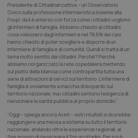
del
Presidente di Cittadinanzattiva – un Osservatorio
ute
Civico sulla professione infermieristica insieme alla
tracking-sites-
www.quotidianosanita.it
4
Que
Fnopi; da lì è emerso con forza come i cittadini vogliono
ironfish-tracking-
settimane
imp
named-enable
2 giorni
dal
gli infermieri di famiglia. Abbiamo chiesto ai cittadini
per 
sis
cosa volessero dagli infermieri e nel 78,6% dei casi
sol
hanno chiesto di poter scegliere e disporre di un
ute
ide
infermiere di famiglia e di comunità. Quindi si tratta di un
Wel
tema molto sentito dai cittadini. Perché? Perché
abbiamo riorganizzato la rete ospedaliera mettendo
sul piatto della bilancia come contropartita tutta una
serie di attivazioni di servizi sul territorio. L’infermiere di
famiglia è ovviamente a macchia di leopardo sul
territorio nazionale, ma i cittadini sentono l’esigenza di
riavvicinare la sanità pubblica al proprio domicilio”.
“Oggi – spiega ancora Aceti – visti i risultati si dovrebbe
raggiungere una messa a sistema su tutto il territorio
nazionale, andando oltre le esperienze regionali, al
fine proprio di riavvicinare il Ssn ai cittadini. Per noi è