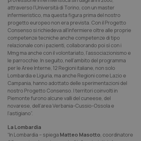
professione infermieristica sin dagli anni 2000,
attraverso l’Università di Torino, con un master
infermieristico, ma questa figura prima del nostro
progetto europeo non era prevista. Con il Progetto
Consenso si richiedeva all’infermiere oltre alle proprie
competenze tecniche anche competenze di tipo
relazionale con i pazienti, collaborando poi sì con i
Mmg ma anche con il volontariato, l’associazionismo e
le parrocchie. In seguito, nell’ambito del programma
per le Aree Interne, 12 Regioni italiane, non solo
Lombardia e Liguria, ma anche Regioni come Lazio e
Campania, hanno adottato delle sperimentazioni del
nostro Progetto Consenso. I territori coinvolti in
Piemonte furono alcune valli del cuneese, del
novarese, dell’area Verbania-Cussio-Ossola e
l’astigiano”.
La Lombardia
“In Lombardia – spiega
Matteo Masotto
, coordinatore