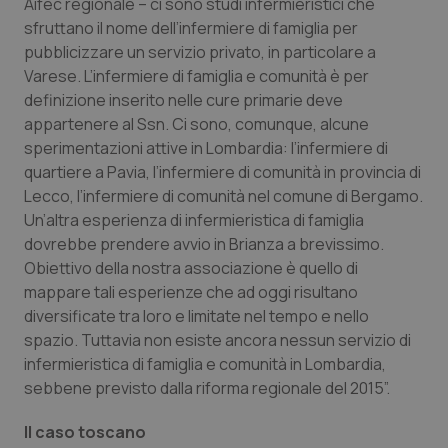
Aifec regionale – ci sono studi infermieristici che
sfruttano il nome dell’infermiere di famiglia per
PHPSESSID
Sessio
PHP.net
www.quotidianosanita.it
pubblicizzare un servizio privato, in particolare a
Varese. L’infermiere di famiglia e comunità è per
definizione inserito nelle cure primarie deve
appartenere al Ssn. Ci sono, comunque, alcune
sperimentazioni attive in Lombardia: l’infermiere di
quartiere a Pavia, l’infermiere di comunità in provincia di
Lecco, l’infermiere di comunità nel comune di Bergamo.
Un’altra esperienza di infermieristica di famiglia
dovrebbe prendere avvio in Brianza a brevissimo.
Obiettivo della nostra associazione è quello di
mappare tali esperienze che ad oggi risultano
diversificate tra loro e limitate nel tempo e nello
spazio. Tuttavia non esiste ancora nessun servizio di
infermieristica di famiglia e comunità in Lombardia,
sebbene previsto dalla riforma regionale del 2015”.
_ga_KM60CM4NPH
.quotidianosanita.it
1 anno
mes
Il caso toscano