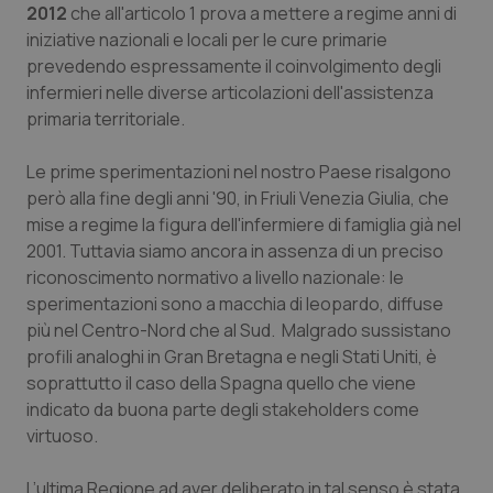
Valle D’Aosta
Oncodermatologia
2012
che all'articolo 1 prova a mettere a regime anni di
iniziative nazionali e locali per le cure primarie
Veneto
Oncoematologia
prevedendo espressamente il coinvolgimento degli
infermieri nelle diverse articolazioni dell'assistenza
Oncologia & Nutrizione
primaria territoriale.
Le prime sperimentazioni nel nostro Paese risalgono
Psoriasi & pelle
però alla fine degli anni '90, in Friuli Venezia Giulia, che
mise a regime la figura dell'infermiere di famiglia già nel
Quotidiano Cardiologia
2001. Tuttavia siamo ancora in assenza di un preciso
riconoscimento normativo a livello nazionale: le
Quotidiano Chirurgia
sperimentazioni sono a macchia di leopardo, diffuse
più nel Centro-Nord che al Sud. Malgrado sussistano
Quotidiano Oncologia
profili analoghi in Gran Bretagna e negli Stati Uniti, è
soprattutto il caso della Spagna quello che viene
Quotidiano Pediatria
indicato da buona parte degli
stakeholders
come
virtuoso.
Rene & patologie urogenitali
L’ultima Regione ad aver deliberato in tal senso è stata