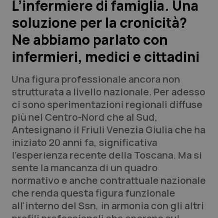
L’infermiere di famiglia. Una
soluzione per la cronicità?
Scienza e Farmaci
Ne abbiamo parlato con
Studi e Analisi
infermieri, medici e cittadini
Lettere al direttore
Una figura professionale ancora non
strutturata a livello nazionale. Per adesso
Edizioni Regionali
ci sono sperimentazioni regionali diffuse
più nel Centro-Nord che al Sud,
QS Pro
Antesignano il Friuli Venezia Giulia che ha
iniziato 20 anni fa, significativa
Professionisti Sanitari.AI
l'esperienza recente della Toscana. Ma si
sente la mancanza di un quadro
Abruzzo
QS Pro Gold
normativo e anche contrattuale nazionale
che renda questa figura funzionale
QS Club
Newsletter
Basilicata
Artrite & artrosi
all'interno del Ssn, in armonia con gli altri