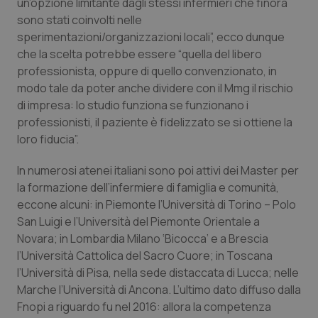
un’opzione limitante dagli stessi infermieri che finora
sono stati coinvolti nelle
sperimentazioni/organizzazioni locali”, ecco dunque
che la scelta potrebbe essere “quella del libero
professionista, oppure di quello convenzionato, in
modo tale da poter anche dividere con il Mmg il rischio
di impresa: lo studio funziona se funzionano i
professionisti, il paziente è fidelizzato se si ottiene la
loro fiducia”.
In numerosi atenei italiani sono poi attivi dei Master per
la formazione dell’infermiere di famiglia e comunità,
eccone alcuni: in Piemonte l’Università di Torino – Polo
San Luigi e l’Università del Piemonte Orientale a
Novara; in Lombardia Milano ‘Bicocca’ e a Brescia
l’Università Cattolica del Sacro Cuore; in Toscana
l’Università di Pisa, nella sede distaccata di Lucca; nelle
Marche l’Università di Ancona. L’ultimo dato diffuso dalla
Fnopi a riguardo fu nel 2016: allora la competenza