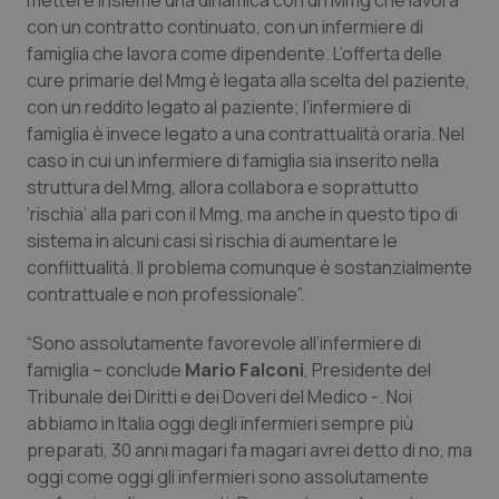
mettere insieme una dinamica con un Mmg che lavora
con un contratto continuato, con un infermiere di
famiglia che lavora come dipendente. L’offerta delle
cure primarie del Mmg è legata alla scelta del paziente,
con un reddito legato al paziente; l’infermiere di
famiglia è invece legato a una contrattualità oraria. Nel
caso in cui un infermiere di famiglia sia inserito nella
struttura del Mmg, allora collabora e soprattutto
‘rischia’ alla pari con il Mmg, ma anche in questo tipo di
sistema in alcuni casi si rischia di aumentare le
conflittualità. Il problema comunque è sostanzialmente
contrattuale e non professionale”.
“Sono assolutamente favorevole all’infermiere di
famiglia – conclude
Mario Falconi
, Presidente del
Tribunale dei Diritti e dei Doveri del Medico -. Noi
abbiamo in Italia oggi degli infermieri sempre più
preparati, 30 anni magari fa magari avrei detto di no, ma
oggi come oggi gli infermieri sono assolutamente