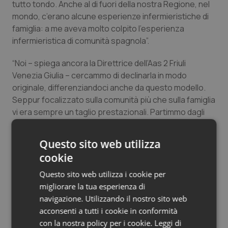
tutto tondo. Anche al di fuori della nostra Regione, nel
mondo, c’erano alcune esperienze infermieristiche di
famiglia: a me aveva molto colpito l’esperienza
infermieristica di comunità spagnola”.
“Noi – spiega ancora la Direttrice dell’Aas 2 Friuli
Venezia Giulia – cercammo di declinarla in modo
originale, differenziandoci anche da questo modello.
Seppur focalizzato sulla comunità più che sulla famiglia
vi era sempre un taglio prestazionali. Partimmo dagli
studi di
Pier Paolo Donati
, Sociologo bolognese.
Abbiamo tentato dunque di applicare il concetto della
Questo sito web utilizza
relazionalità, approfondendo tutti i concetti del lavoro
cookie
di rete e del
welfare community
che si stanno
sviluppando da una ventina d’anni per esempio in Gran
Questo sito web utilizza i cookie per
Bretagna e che prevedono una collaborazione attiva e
migliorare la tua esperienza di
sinergica tra le risorse formali e quelle informali (la
navigazione. Utilizzando il nostro sito web
società civile, il terzo settore, il volontario). Questi
acconsenti a tutti i cookie in conformità
sono stati un po’ i nostri principi ispiratori, con un
con la nostra policy per i cookie.
Leggi di