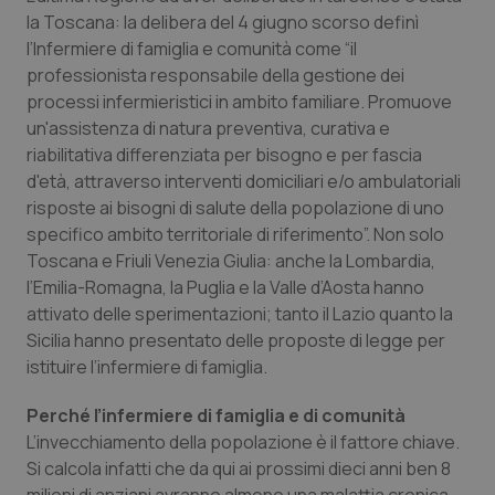
la Toscana: la delibera del 4 giugno scorso definì
Salute orale & impianti
l’Infermiere di famiglia e comunità come “
il
professionista responsabile della gestione dei
Sangue & coagulazione
processi infermieristici in ambito familiare. Promuove
un'assistenza di natura preventiva, curativa e
Tiroide
riabilitativa differenziata per bisogno e per fascia
d'età, attraverso interventi domiciliari e/o ambulatoriali
Tumore al seno
risposte ai bisogni di salute della popolazione di uno
specifico ambito territoriale di riferimento
”. Non solo
Tumore ovarico
Toscana e Friuli Venezia Giulia: anche la Lombardia,
l’Emilia-Romagna, la Puglia e la Valle d’Aosta hanno
Tumori del Polmone & Testa Collo
attivato delle sperimentazioni; tanto il Lazio quanto la
Sicilia hanno presentato delle proposte di legge per
istituire l’infermiere di famiglia.
Tumori gastrointestinali
Perché l’infermiere di famiglia e di comunità
Ulcera & Reflusso
L’invecchiamento della popolazione è il fattore chiave.
Si calcola infatti che da qui ai prossimi dieci anni ben 8
Vaccini