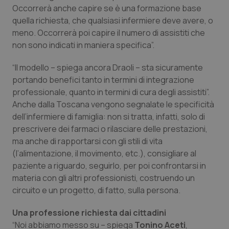
__Secure-YNID
.youtube.com
5 mesi 4
Que
Occorrerà anche capire se è una formazione base
settimane
imp
You
quella richiesta, che qualsiasi infermiere deve avere, o
ten
meno. Occorrerà poi capire il numero di assistiti che
pre
del
non sono indicati in maniera specifica”.
vid
inco
può
“Il modello – spiega ancora Draoli – sta sicuramente
det
vis
portando benefici tanto in termini di integrazione
web
uti
professionale, quanto in termini di cura degli assistiti”.
nuo
Anche dalla Toscana vengono segnalate le specificità
ver
dell
dell’infermiere di famiglia: non si tratta, infatti, solo di
You
prescrivere dei farmaci o rilasciare delle prestazioni,
YSC
Sessione
Que
Google LLC
ma anche di rapportarsi con gli stili di vita
imp
.youtube.com
You
(l’alimentazione, il movimento, etc.), consigliare al
ten
vis
paziente a riguardo, seguirlo, per poi confrontarsi in
vid
materia con gli altri professionisti, costruendo un
__Secure-
.youtube.com
5 mesi 4
Que
circuito e un progetto, di fatto, sulla persona.
ROLLOUT_TOKEN
settimane
imp
You
ges
Una professione richiesta dai cittadini
del
e d
“Noi abbiamo messo su – spiega
Tonino Aceti
,
per