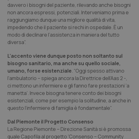
funzionare correttamente senza questi cookie.
davvero i bisogni del paziente, rilevando anche bisogni
non ancora espressi, potenziali. Interveniamo prima e
Nome
Fornitore
/
Dominio
Scaden
raggiungiamo dunque una migliore qualità di vita,
VISITOR_PRIVACY_METADATA
5 mesi
YouTube
settim
.youtube.com
impedendo che il paziente si rechi in ospedale. È un
modo di declinare l’assistenza in maniera del tutto
diversa”.
L’accento viene dunque posto non soltanto sul
bisogno sanitario, ma anche su quello sociale,
umano, forse esistenziale
. “Oggi spesso attivano
l’ambulatorio – spiega ancora la Direttrice dell’Aas 2 -,
ci mettono un infermiere e gli fanno fare prestazioni ‘a
manetta’. Invece bisogna tenere conto dei bisogni
esistenziali, come per esempio la solitudine, a anche in
questo l’infermiere di famiglia è fondamentale”.
Dal Piemonte il Progetto Consenso
CookieScriptConsent
5 mesi
CookieScript
settim
www.quotidianosanita.it
La Regione Piemonte – Direzione Sanità si è promossa
quale Capofila al progetto ‘Consenso –
Community