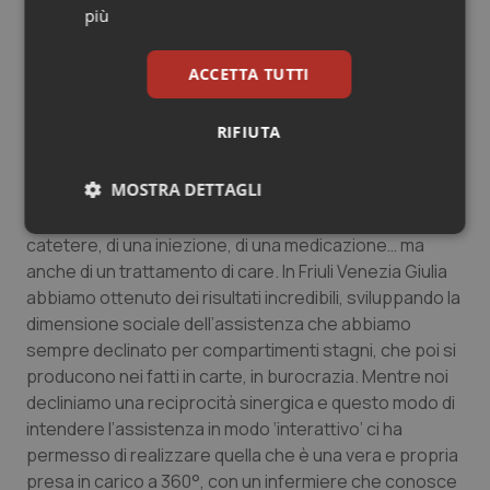
modello di assistenza decentrata”.
più
“In Friuli Venezia Giulia – continua Pellizzari -,
ACCETTA TUTTI
l’infermiere si prende cura di una piccola comunità, che
va da 2000 a 2500 persone, lavorando in modo molto
RIFIUTA
integrato con una equipe territoriale composta dal
Mmg, dal fisioterapista, dall’assistenza sociale. Dando
MOSTRA DETTAGLI
una risposta a 360° sia alla famiglia che al paziente
cronico, che non ha bisogno solo di un sondino, di un
Necessari
Statistici
Marketing
catetere, di una iniezione, di una medicazione… ma
anche di un trattamento di
care
. In Friuli Venezia Giulia
abbiamo ottenuto dei risultati incredibili, sviluppando la
dimensione sociale dell’assistenza che abbiamo
sempre declinato per compartimenti stagni, che poi si
producono nei fatti in carte, in burocrazia. Mentre noi
Necessari
Statistici
Marketing
decliniamo una reciprocità sinergica e questo modo di
intendere l’assistenza in modo ‘interattivo’ ci ha
I cookie necessari contribuiscono a rendere fruibile il
sito web abilitandone funzionalità di base quali la
permesso di realizzare quella che è una vera e propria
navigazione sulle pagine e l'accesso alle aree
presa in carico a 360°, con un infermiere che conosce
protette del sito. Il sito web non è in grado di