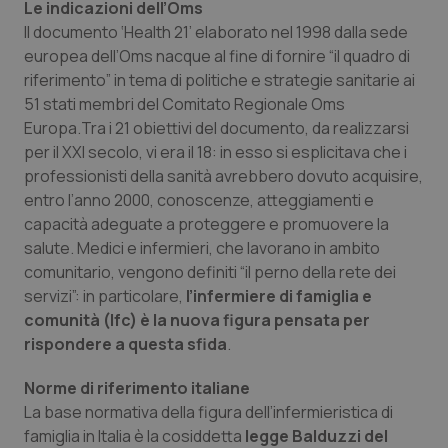
Le indicazioni dell’Oms
Il documento ‘Health 21’ elaborato nel 1998 dalla sede
Piemonte
HIV
europea dell’Oms nacque al fine di fornire “il quadro di
riferimento” in tema di politiche e strategie sanitarie ai
Provincia Autonoma di Bolzano
Infezioni & Febbre
51 stati membri del Comitato Regionale Oms
Europa.Tra i 21 obiettivi del documento, da realizzarsi
Provincia Autonoma di Trento
Ipertensione & Scompenso
per il XXI secolo, vi era il 18: in esso si esplicitava che i
professionisti della sanità avrebbero dovuto acquisire,
Puglia
Malattie rare
entro l’anno 2000, conoscenze, atteggiamenti e
capacità adeguate a proteggere e promuovere la
Sardegna
Malattia di Crohn & Rettocolite Ulcerosa
salute. Medici e infermieri, che lavorano in ambito
comunitario, vengono definiti “il perno della rete dei
Sicilia
Neuroscienze & patologie neurodegenerative
servizi”: in particolare,
l’infermiere di famiglia e
comunità (Ifc) è la nuova figura pensata per
rispondere a questa sfida
.
Toscana
Obesità
Norme di riferimento italiane
Umbria
Oftalmologia
La base normativa della figura dell’infermieristica di
famiglia in Italia è la cosiddetta
legge Balduzzi del