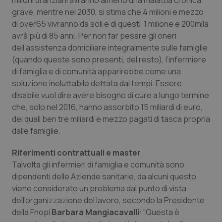
milioni di anziani avranno almeno una malattia cronica
grave, mentre nel 2030, si stima che 4 milioni e mezzo
di over65 vivranno da soli e di questi 1 milione e 200mila
avrà più di 85 anni. Per non far pesare gli oneri
dell’assistenza domiciliare integralmente sulle famiglie
(quando queste sono presenti, del resto), l’infermiere
di famiglia e di comunità apparirebbe come una
soluzione ineluttabile dettata dai tempi. Essere
disabile vuol dire avere bisogno di cure a lungo termine
che, solo nel 2016, hanno assorbito 15 miliardi di euro,
dei quali ben tre miliardi e mezzo pagati di tasca propria
dalle famiglie.
Riferimenti contrattuali e master
Talvolta gli infermieri di famiglia e comunità sono
dipendenti delle Aziende sanitarie, da alcuni questo
viene considerato un problema dal punto di vista
dell’organizzazione del lavoro, secondo la Presidente
della Fnopi
Barbara Mangiacavalli
: “Questa è