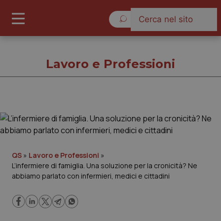
Giovedì 6 Agosto 2026
Lavoro e Professioni
Lavoro e Professioni
Cronache
QS
»
Lavoro e Professioni
»
L’infermiere di famiglia. Una soluzione per la cronicità? Ne
Governo e Parlamento
abbiamo parlato con infermieri, medici e cittadini
Regioni e Asl
Lavoro e Professioni