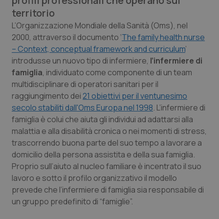
profili professionali che operano sul
Calabria
Asma & BPCO
territorio
L’Organizzazione Mondiale della Sanità (Oms), nel
Campania
Car-T
2000, attraverso il documento ‘
The family health nurse
– Context, conceptual framework and curriculum
’
Emilia-Romagna
Colesterolo & coronaropatie
introdusse un nuovo tipo di infermiere,
l’infermiere di
famiglia
, individuato come componente di un team
Friuli Venezia Giulia
Dermatite Atopica
multidisciplinare di operatori sanitari per il
raggiungimento dei
21 obiettivi per il ventunesimo
secolo stabiliti dall'Oms Europa nel 1998
. L’infermiere di
Lazio
Diabete & glucometri
famiglia è colui che aiuta gli individui ad adattarsi alla
malattia e alla disabilità cronica o nei momenti di stress,
Liguria
Disturbi dell’umore
trascorrendo buona parte del suo tempo a lavorare a
domicilio della persona assistita e della sua famiglia.
Lombardia
Dolore
Proprio sull’aiuto al nucleo familiare è incentrato il suo
lavoro e sotto il profilo organizzativo il modello
Marche
Donna & Salute
prevede che l’infermiere di famiglia sia responsabile di
un gruppo predefinito di “famiglie”.
Molise
Epatiti