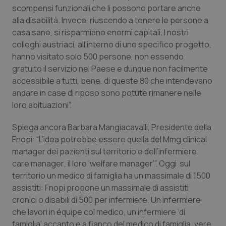
scompensi funzionali che li possono portare anche
alla disabilità. Invece, riuscendo a tenere le persone a
casa sane, si risparmiano enormi capitali. I nostri
colleghi austriaci, all’interno di uno specifico progetto,
hanno visitato solo 500 persone, non essendo
gratuito il servizio nel Paese e dunque non facilmente
accessibile a tutti, bene, di queste 80 che intendevano
andare in case di riposo sono potute rimanere nelle
loro abituazioni”.
Spiega ancora Barbara Mangiacavalli, Presidente della
Fnopi: “L’idea potrebbe essere quella del Mmg
clinical
manager
dei pazienti sul territorio e dell’infermiere
care manager
, il loro ‘welfare manager’”. Oggi sul
territorio un medico di famiglia ha un massimale di 1500
assistiti: Fnopi propone un massimale di assistiti
cronici o disabili di 500 per infermiere. Un infermiere
che lavori in équipe col medico, un infermiere ‘di
famiglia’ accanto e a fianco del medico di famiglia, vere