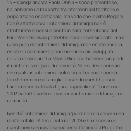
“Io – spiega ancora Paola Obbia – sono piemontese,
noi abbiamo un rapporto tra infermieri del territorio e
popolazione eccezionale, ma vedo che in altre Regioni
non è affatto così. L’infermiere di famiglia non è
strutturato in nessun posto in Italia, forse il caso del
Friuli Venezia Giulia potrebbe essere considerato, ma il
ruolo puro dell’infermiere di famiglia non esiste ancora,
esistono semmai Regioni che hanno più sviluppati i
servizi domiciliari.” La ‘Milano Bicocca’ ha messo in piedi
il master di famiglia e di comunità. Non si deve pensare
che qualsiasi infermiere solo con la Triennale possa
fare l’infermiere di famiglia, essendo questi Corsi di
Laurea incentrati sulla figura ospedaliera”. “Torino nel
2003 ha fatto partire il master di infermiere di famiglia e
comunità.
Benché l’infermiere di famiglia ‘puro’ non sia ancora una
realtà in Italia, l’Aifec è nata nel 2009 e ha riscosso in
questi nove anni diversi successi. L’ultimo è il Progetto