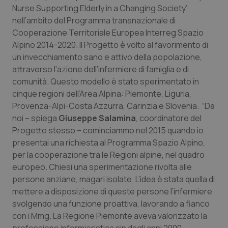
Nurse Supporting Elderly in a Changing Society
’
nell’ambito del Programma transnazionale di
Cooperazione Territoriale Europea Interreg Spazio
Alpino 2014-2020. Il Progetto è volto al favorimento di
un invecchiamento sano e attivo della popolazione,
attraverso l’azione dell’infermiere di famiglia e di
comunità. Questo modello è stato sperimentato in
cinque regioni dell’Area Alpina: Piemonte, Liguria,
tracking-sites-ironfish-
www.quotidianosanita.it
4
Provenza-Alpi-Costa Azzurra, Carinzia e Slovenia. “Da
tracking-enable
settim
2 gior
noi – spiega
Giuseppe Salamina
, coordinatore del
Progetto stesso – cominciammo nel 2015 quando io
presentai una richiesta al Programma Spazio Alpino,
per la cooperazione tra le Regioni alpine, nel quadro
tracking-sites-ironfish-
www.quotidianosanita.it
4
session-id
settim
europeo. Chiesi una sperimentazione rivolta alle
2 gior
persone anziane, magari isolate. L’idea è stata quella di
mettere a disposizione di queste persone l’infermiere
svolgendo una funzione proattiva, lavorando a fianco
con i Mmg. La Regione Piemonte aveva valorizzato la
_ga
1 anno
Google LLC
mes
.quotidianosanita.it