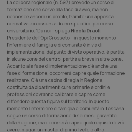
La delibera regionale (n. 597) prevede un corso di
formazione che serve alla fase di avvio, ma non
riconosce ancora un profilo, tramite una apposita
normativa e in assenza di uno specifico percorso
universitario. “Da noi – spiega
Nicola Draoli
,
Presidente dell’Opi Grosseto – in questo momento
Fornitore
/
l’infermiere di famiglia e di comunità è in via di
Nome
Scadenza
Descrizion
Dominio
implementazione, dal punto di vista operativo, è partita
Nome
Fornitore
/
Dominio
Scadenza
Des
_ga_0VMQEQKQ1N
.quotidianosanita.it
1 anno 1
Questo
in alcune zone del centro, partirà a breve in altre zone.
mese
cookie
VISITOR_INFO1_LIVE
5 mesi 4
Que
Google LLC
viene
settimane
imp
.youtube.com
Accanto alla fase di implementazione c’è anche una
utilizzato
You
da Google
ten
fase di formazione, occorrerà capire quale formazione
Analytics
pre
realizzare. C’è una cabina di regia in Regione,
per
del
mantener
vid
costituita da dipartimenti cure primarie e ordini e
lo stato
inco
della
può
professioni dovranno calibrare e capire come
sessione.
det
diffondere questa figura sul territorio. In questo
vis
web
momento l’infermiere di famiglia e comunità in Toscana
uti
nuo
segue un corso di formazione di sei mesi, garantito
ver
dell
dalla Regione; ma occorrerà capire quali requisiti dovrà
You
avere, magari un master di primo livello o altro.