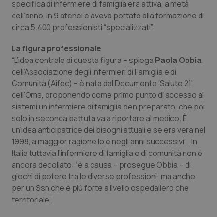
specifica di infermiere di famiglia era attiva, a metà
dell’anno, in 9 atenei e aveva portato alla formazione di
circa 5.400 professionisti “specializzati”.
La figura professionale
“L’idea centrale di questa figura – spiega
Paola Obbia
,
dell’Associazione degli Infermieri di Famiglia e di
Comunità (Aifec) – è nata dal Documento ‘Salute 21’
dell’Oms, proponendo come primo punto di accesso ai
sistemi un infermiere di famiglia ben preparato, che poi
solo in seconda battuta va a riportare al medico. È
un’idea anticipatrice dei bisogni attuali e se era vera nel
1998, a maggior ragione lo è negli anni successivi” . In
Italia tuttavia l’infermiere di famiglia e di comunità non è
ancora decollato: “è a causa – prosegue Obbia – di
giochi di potere tra le diverse professioni; ma anche
per un Ssn che è più forte a livello ospedaliero che
territoriale”.