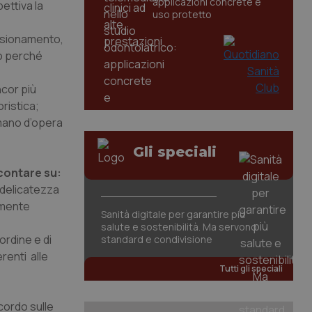
applicazioni concrete e
ettiva la
uso protetto
nsionamento,
no perché
ncor più
ristica;
 mano d’opera
Gli speciali
 contare su:
 delicatezza
samente
Sanità digitale per garantire più
salute e sostenibilità. Ma servono
ordine e di
standard e condivisione
erenti alle
Tutti gli speciali
cordo sulle