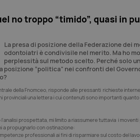
l no troppo “timido”, quasi in pu
La presa di posizione della Federazione dei m
odontoiatri è condivisile nel merito. Ma ho mo
perplessità sul metodo scelto. Perché solo un
ta posizione “politica” nei confronti del Govern
so?
ntrale della Fnomceo, risponde alle pressanti richieste interne
 provinciali una lettera i cui contenuti sono importanti quanto
’analisi prospettata, mi limito a riassumere tuttavia i moventi p
ni a propugnarlo con ostinazione:
competenze professionali ai fini di risparmiare sul costo del lav