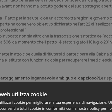
il comitato centrale della Fnomceo non scenda in campo a sos
2 in avanti non hanno mai potuto godere del suo sostegno apert
ia il Patto per la salute, cioè un accordo tra regioni e governo 
arte ha come vero obiettivo dichiarato nell’art 22 di “
realizza
 professionali”;
o invocato non sia altro che la trasposizione sintetica dell’acc
566 dal momento che il patto è stato siglato il 10 luglio 2014
ette in atto cioè quella di rifiutarsi di partecipare alla Cabina d
e istituita con funzioni ridicole per recuperare i medici esclu
to atteggiamento ingannevole ambiguo e capzioso?
Le risp
ufficiale
” sulla questione del comma 566 questo vuol dire, seg
web utilizza cookie
anto la versione speculare dell’accordo sulle competenze av
e che su tutta questa vicenda la Fnomceo, sino ad ora, non ha m
ilizza i cookie per migliorare la tua esperienza di navigazione. Ut
ndifferenza come io penso allora non è esagerato sostenere ch
consenti a tutti i cookie in conformità con la nostra policy per i 