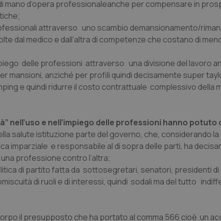
o di mano d’opera professionale
anche per compensare in prosp
tiche;
 professionali attraverso uno scambio demansionamento/rima
lte dal medico e dall’altra di competenze che costano di me
’impiego delle professioni attraverso una divisione del lavoro a
r mansioni, anziché per profili quindi decisamente super taylo
dumping e quindi ridurre il costo contrattuale complessivo della
rtà” nell’uso e nell’impiego delle professioni hanno potuto
ella salute istituzione parte del governo, che, considerando la
tica imparziale e responsabile al di sopra delle parti, ha deci
 una professione contro l’altra;
ca di partito fatta da sottosegretari, senatori, presidenti di 
miscuità di ruoli e di interessi, quindi sodali ma del tutto indiff
 corpo il presupposto che ha portato al comma 566 cioè
un ac