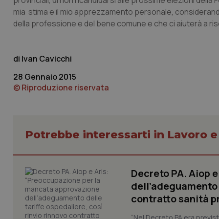
provinciali, di non ricandidarsi alle prossime elezioni del
mia stima e il mio apprezzamento personale, considerandol
della professione e del bene comune e che ci aiuterà a risol
_ga_KM60CM4NPH
Ivan Cavicchi
Nome
Nome
28 Gennaio 2015
VISITOR_INFO1_LIV
© Riproduzione riservata
_ga_0VMQEQKQ1N
__Secure-YNID
Potrebbe interessarti in Lavoro e
YSC
Decreto PA. Aiop 
dell’adeguamento d
__Secure-
ROLLOUT_TOKEN
contratto sanità p
tracking-sites-
“Nel Decreto PA era previst