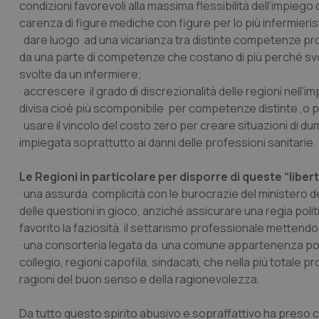
condizioni favorevoli
alla massima flessibilità dell’impieg
carenza di figure mediche con figure per lo più infermieris
· dare luogo ad una vicarianza tra distinte competenze
da una parte di competenze che costano di più perché svo
svolte da un infermiere;
· accrescere il grado di discrezionalità delle regioni nell
divisa cioè più scomponibile per competenze distinte ,o pe
· usare il vincolo del costo zero per creare situazioni di 
impiegata soprattutto ai danni delle professioni sanitarie.
Le Regioni in particolare per disporre di queste “libe
· una assurda complicità con le burocrazie del ministero d
delle questioni in gioco, anziché assicurare una regia poli
favorito la faziosità, il settarismo professionale mettendo
· una consorteria legata da una comune appartenenza politi
collegio, regioni capofila, sindacati, che nella più totale pro
ragioni del buon senso e della ragionevolezza.
Da tutto questo spirito abusivo e sopraffattivo ha preso