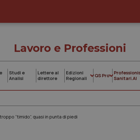
Lavoro e Professioni
e
Studi e
Lettere al
Edizioni
Professionis
QS Pro
Analisi
direttore
Regionali
Sanitari.AI
oppo “timido”, quasi in punta di piedi