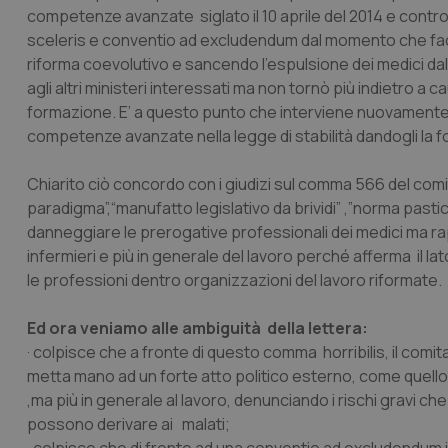
competenze avanzate
siglato il 10 aprile del 2014 e cont
sceleris
e
conventio ad excludendum
dal momento che face
riforma coevolutivo e sancendo l’espulsione dei medici dal
agli altri ministeri interessati ma non tornò più indietro a 
formazione. E’ a questo punto che interviene nuovamente l
competenze avanzate nella legge di stabilità dandogli la
Chiarito ciò concordo con i giudizi sul comma 566 del com
paradigma
”,“
manufatto legislativo da brividi
” ,”
norma pastic
danneggiare le prerogative professionali dei medici ma r
infermieri e più in generale del lavoro perché afferma il l
le professioni dentro organizzazioni del lavoro riformate.
Ed ora veniamo alle ambiguità della lettera:
· colpisce che a fronte di questo
comma horribilis
, il comi
metta mano ad un forte atto politico esterno, come quello d
,ma più in generale al lavoro, denunciando i rischi gravi 
possono derivare ai malati;