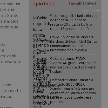
I più letti
he è
pactum
[7 giorni]
[30 giorni]
ogetto di
ella Salute
Caldo, segnali di lenta ritirata
dell'ondata: il 7 agosto
oblemi della
restano 26 città da bollino
cordo sulle
rosso, l'8 scendono a 19
Covid. Il silenzio di Fauci e il
perdono di Biden. Ma il Quinto
o di
Emendamento non è
o a
un’ammissione di colpa
tto degli
Caldo estremo, FADOI:
ar coevolvere
“Sopra i 40 gradi il corpo può
non riuscire più a disperdere
il calore”
Comparto Sanità. Firmato il
contratto 2025-2027.
a, e non
Aumenti fino a 240 euro per
ati ai medici
gli infermieri, arriva il capitolo
anni che
sull'IA e nuove tutele per il
personale