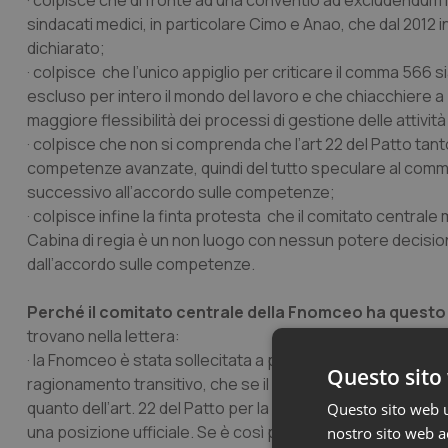
· colpisce che di fronte ad una
conventio ad excludendum
sindacati medici, in particolare Cimo e Anao, che dal 201
dichiarato;
· colpisce che l’unico appiglio per criticare il comma 566 s
escluso per intero il mondo del lavoro e che chiacchiere a p
maggiore flessibilità dei processi di gestione delle attività
· colpisce che non si comprenda che l’art 22 del Patto tant
competenze avanzate, quindi del tutto speculare al comma 
successivo all’accordo sulle competenze;
· colpisce infine la finta protesta che il comitato centrale m
Cabina di regia è un non luogo con nessun potere decisional
dall’accordo sulle competenze.
Perché il comitato centrale della Fnomceo ha ques
trovano nella lettera:
· la Fnomceo è stata sollecitata a prendere una “
posizione 
Questo sito 
ragionamento transitivo, che se il comma 566 è come è t
quanto dell’art. 22 del Patto per la salute, allora vuol dir
Questo sito web ut
una posizione ufficiale. Se è così perché? Se c’è stata i
nostro sito web ac