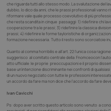
che riguarda tutti allo stesso modo. La svalutazione del lav
CookieScriptConse
dubbio, lo dico da anni, che le prassi professionali vanno 
riformare vale quale processo coevolutivo di più professio
che resta scandita in cinque passaggi: 1) ridefinire chi lavora
cooperazione tra le prassi; 3) ridefinire la classica divis
tracking-sites-ironf
tracking-enable
prassi; 4) ridefinire le forme tayloristiche di organizzazio
formazione necessaria. Tutto il resto sono scorciatoie inut
tracking-sites-ironf
session-id
Quanto al
comma horribilis
e all’art. 22 l’unica cosa ragion
_ga
suggerisco al comitato centrale della Fnomceocon l’autore
atto ufficiale le proprie preoccupazioni e il proprio diss
base un’intenzione discriminante nei confronti di qualsia
di un
nuovo negoziato
con tutte le professioni interessat
un accordo da fare ma non dice che l’accordo da fare dev
PHPSESSID
Ivan Cavicchi
Ps: dopo aver scritto questo articolo sono venuto a cono