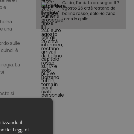
tenere i
Caldo, l’ondata prosegue. Il 7
o e
agosto 26 città restano da
bollino rosso, solo Bolzano
torna in giallo
che ha
re una
ordo sulle
 quindi è
i regia. La
si
oste si
uendo il
anzate
ai assunto
ilizzando il
e la
cookie.
Leggi di