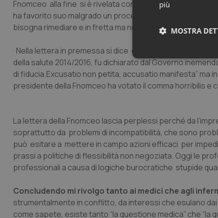
Fnomceo alla fine si è rivelata corresponsabile di ques
più
ha favorito suo malgrado un processo devolutivo non solo a
bisogna rimediare e in fretta ma non con mosse finte.
MOSTRA DET
· Nella lettera in premessa si dice che il comma 566, insieme 
Neces
della salute 2014/2016, fu dichiarato dal Governo inemendab
di fiducia.
Excusatio non petita
, accusatio manifesta
” ma i
presidente della Fnomceo ha votato il comma
horribilis
e c
La lettera della Fnomceo lascia perplessi perché da l’imp
soprattutto da problemi di incompatibilità, che sono prob
può esitare a mettere in campo azioni efficaci per impedire 
I cookie necessari con
prassi a politiche di flessibilità non negoziata. Oggi le p
e l'accesso alle aree 
professionali a causa di logiche burocratiche stupide qua
Nome
VISITOR_PRIVACY_
Concludendo mi rivolgo tanto ai medici che agli inferm
strumentalmente in conflitto, da interessi che esulano dai 
come sapete, esiste tanto
“la questione medica”
che “
la 