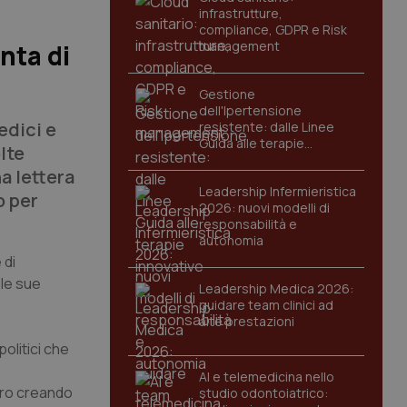
infrastrutture,
compliance, GDPR e Risk
management
nta di
Gestione
dell'Ipertensione
edici e
resistente: dalle Linee
Guida alle terapie
lte
innovative
a lettera
Leadership Infermieristica
o per
2026: nuovi modelli di
responsabilità e
autonomia
 di
 le sue
Leadership Medica 2026:
guidare team clinici ad
alte prestazioni
olitici che
AI e telemedicina nello
oro
creando
studio odontoiatrico: