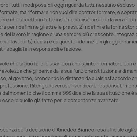
oro i tutti i modi possibili oggi riguarda tutti, nessuno escluso
nt
5 mesi 3
Questo cookie viene utilizzato da
CookieScript
riformate, ma riformare non vuol dire controriformare, e soprat
settimane
Script.com per ricordare le pref
www.quotidianosanita.it
sui cookie dei visitatori. È neces
ni e che accettano tutte insieme di misurarsi con la vera rifor
dei cookie di Cookie-Script.com 
correttamente.
 per ridefinirne gli atti e le prassi; 2) ridefinire la forma stori
ione del lavoro in ragione di una sempre più crescente integrazi
ish-
www.quotidianosanita.it
4
Questo cookie è impostato dall'a
settimane
abilitare il sistema di tracking a
ne del lavoro; 5) dedurre da queste ridefinizioni gli aggiornamen
2 giorni
ili sbagliate irresponsabili e faziose.
ish-
www.quotidianosanita.it
4
Questo cookie è impostato dall'a
settimane
assegnare un identificatore generi
2 giorni
evole che si può fare, è usarli con uno spirito riformatore corre
1 anno 1
Questo nome di cookie è associa
Google LLC
volezza che gli deriva dalla sua funzione istituzionale di ma
mese
Universal Analytics, che è un a
.quotidianosanita.it
enso, al governo, prendendo le distanze da qualsiasi accordo ch
significativo del servizio di ana
utilizzato da Google. Questo cook
si professione. Ritengo doveroso rivendicare responsabilmente
per distinguere utenti unici as
generato in modo casuale come i
e dal momento che il comma 566 dice che la sua attuazione è a
cliente. È incluso in ogni richiest
sito e utilizzato per calcolare i dat
e essere quello già fatto per le competenze avanzate.
sessioni e campagne per i rapporti 
Sessione
Cookie generato da applicazioni 
PHP.net
linguaggio PHP. Si tratta di un id
www.quotidianosanita.it
generico utilizzato per mantenere 
sessione utente. Normalmente 
scenza della decisione di
Amedeo Bianco
resa ufficiale agli o
generato in modo casuale, il mod
utilizzato può essere specifico pe