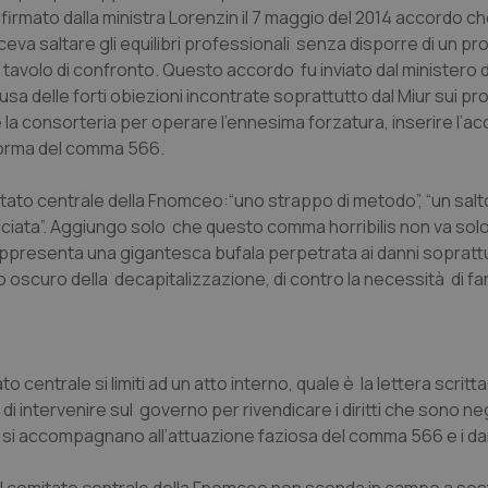
rofirmato dalla ministra Lorenzin il 7 maggio del 2014 accordo c
va saltare gli equilibri professionali senza disporre di un pr
 tavolo di confronto. Questo accordo fu inviato dal ministero d
causa delle forti obiezioni incontrate soprattutto dal Miur sui pr
a consorteria per operare l’ennesima forzatura, inserire l’ac
 forma del comma 566.
itato centrale della Fnomceo:
“uno strappo di metodo
”, “
un salt
ciata
”. Aggiungo solo che questo
comma horribilis
non va sol
appresenta una gigantesca bufala perpetrata ai danni soprattu
ato oscuro della decapitalizzazione, di contro la necessità di f
tato centrale si limiti ad un atto interno, quale è la lettera scritt
i intervenire sul governo per rivendicare i diritti che sono neg
che si accompagnano all’attuazione faziosa del comma 566 e i d