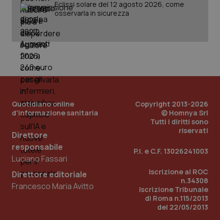
Eclissi solare del 12 agosto 2026, come
osservarla in sicurezza
Quotidiano online
Copyright 2013-2026
d'informazione sanitaria
© Homnya Srl
Tutti i diritti sono
_ga_KM60CM4NPH
.quotidianosanita.it
1 anno
riservati
Direttore
mes
responsabile
P.I. e C.F. 13026241003
Luciano Fassari
Iscrizione al ROC
Direttore editoriale
n.34308
Francesco Maria Avitto
Iscrizione Tribunale
di Roma n.115/2013
del 22/05/2013