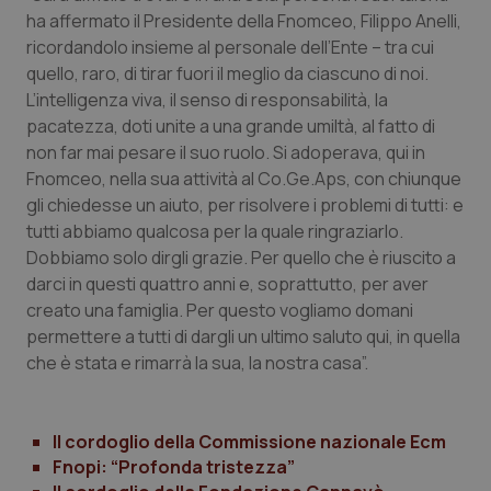
Valle D’Aosta
Oncodermatologia
ha affermato il Presidente della Fnomceo, Filippo Anelli,
ricordandolo insieme al personale dell’Ente – tra cui
Veneto
Oncoematologia
quello, raro, di tirar fuori il meglio da ciascuno di noi.
L’intelligenza viva, il senso di responsabilità, la
Oncologia & Nutrizione
pacatezza, doti unite a una grande umiltà, al fatto di
non far mai pesare il suo ruolo. Si adoperava, qui in
Psoriasi & pelle
Fnomceo, nella sua attività al Co.Ge.Aps, con chiunque
gli chiedesse un aiuto, per risolvere i problemi di tutti: e
Quotidiano Cardiologia
tutti abbiamo qualcosa per la quale ringraziarlo.
Dobbiamo solo dirgli grazie. Per quello che è riuscito a
darci in questi quattro anni e, soprattutto, per aver
Quotidiano Chirurgia
creato una famiglia. Per questo vogliamo domani
permettere a tutti di dargli un ultimo saluto qui, in quella
Quotidiano Oncologia
che è stata e rimarrà la sua, la nostra casa”.
Quotidiano Pediatria
Il cordoglio della Commissione nazionale Ecm
Rene & patologie urogenitali
Fnopi: “Profonda tristezza”