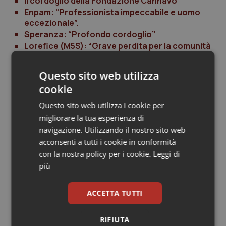
Il cordoglio della Fondazione Cannavò
Salute orale & impianti
Enpam: “Professionista impeccabile e uomo
eccezionale”.
Speranza: “Profondo cordoglio”
Sangue & coagulazione
Lorefice (M5S): “Grave perdita per la comunità
medica”
Tiroide
Questo sito web utilizza
cookie
Tumore al seno
05 Aprile 2022
© Riproduzione riservata
Questo sito web utilizza i cookie per
Tumore ovarico
migliorare la tua esperienza di
navigazione. Utilizzando il nostro sito web
acconsenti a tutti i cookie in conformità
Tumori del Polmone & Testa Collo
con la nostra policy per i cookie.
Leggi di
più
Tumori gastrointestinali
Potrebbe interessarti in
ACCETTA TUTTI
Ulcera & Reflusso
Lavoro e Professioni
RIFIUTA
Vaccini