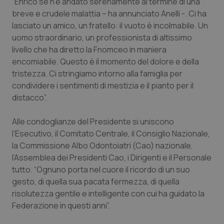
“Enrico se n’è andato serenamente al termine di una
Calabria
Asma & BPCO
breve e crudele malattia – ha annunciato Anelli -. Ci ha
lasciato un amico, un fratello: il vuoto è incolmabile. Un
Campania
Car-T
uomo straordinario, un professionista di altissimo
livello che ha diretto la Fnomceo in maniera
Emilia-Romagna
Colesterolo & coronaropatie
encomiabile. Questo è il momento del dolore e della
tristezza. Ci stringiamo intorno alla famiglia per
Friuli Venezia Giulia
Dermatite Atopica
condividere i sentimenti di mestizia e il pianto per il
distacco”.
Lazio
Diabete & glucometri
Alle condoglianze del Presidente si uniscono
l’Esecutivo, il Comitato Centrale, il Consiglio Nazionale,
Liguria
Disturbi dell’umore
la Commissione Albo Odontoiatri (Cao) nazionale,
l’Assemblea dei Presidenti Cao, i Dirigenti e il Personale
Lombardia
Dolore
tutto. “Ognuno porta nel cuore il ricordo di un suo
gesto, di quella sua pacata fermezza, di quella
Marche
Donna & Salute
risolutezza gentile e intelligente con cui ha guidato la
Federazione in questi anni”.
Molise
Epatiti