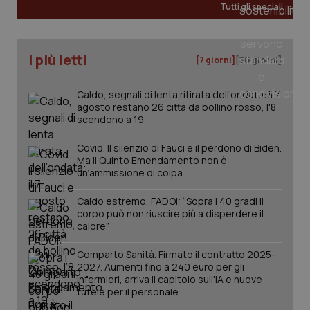
Tutti gli speciali
I più letti
[7 giorni]
[30 giorni]
Caldo, segnali di lenta ritirata dell'ondata: il 7
agosto restano 26 città da bollino rosso, l'8
scendono a 19
Covid. Il silenzio di Fauci e il perdono di Biden.
Ma il Quinto Emendamento non è
un’ammissione di colpa
Caldo estremo, FADOI: “Sopra i 40 gradi il
corpo può non riuscire più a disperdere il
calore”
PHPSESSID
Sessio
PHP.net
www.quotidianosanita.it
Comparto Sanità. Firmato il contratto 2025-
2027. Aumenti fino a 240 euro per gli
infermieri, arriva il capitolo sull'IA e nuove
tutele per il personale