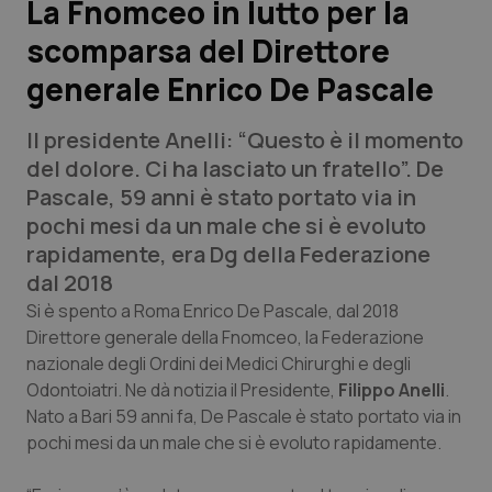
La Fnomceo in lutto per la
scomparsa del Direttore
Scienza e Farmaci
generale Enrico De Pascale
Studi e Analisi
Il presidente Anelli: “Questo è il momento
Lettere al direttore
del dolore. Ci ha lasciato un fratello”. De
Pascale, 59 anni è stato portato via in
Edizioni Regionali
pochi mesi da un male che si è evoluto
rapidamente, era Dg della Federazione
QS Pro
dal 2018
Si è spento a Roma Enrico De Pascale, dal 2018
Professionisti Sanitari.AI
Direttore generale della Fnomceo, la Federazione
nazionale degli Ordini dei Medici Chirurghi e degli
Odontoiatri. Ne dà notizia il Presidente,
Filippo Anelli
.
Abruzzo
QS Pro Gold
Nato a Bari 59 anni fa, De Pascale è stato portato via in
pochi mesi da un male che si è evoluto rapidamente.
QS Club
Newsletter
Basilicata
Artrite & artrosi