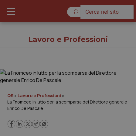
Venerdì 7 Agosto 2026
Lavoro e Professioni
Lavoro e Professioni
Cronache
QS
»
Lavoro e Professioni
»
La Fnomceo in lutto per la scomparsa del Direttore generale
Governo e Parlamento
Enrico De Pascale
Regioni e Asl
Lavoro e Professioni