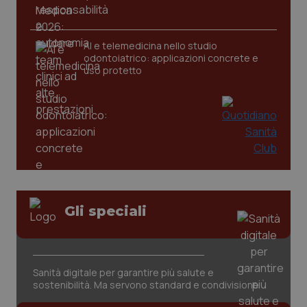
tracking-sites-ironfish-
www.quotidianosanita.it
4
AI e telemedicina nello studio
tracking-enable
settim
odontoiatrico: applicazioni concrete e
2 gior
uso protetto
tracking-sites-ironfish-
www.quotidianosanita.it
4
session-id
settim
2 gior
_ga
1 anno
Google LLC
mes
Gli speciali
.quotidianosanita.it
Sanità digitale per garantire più salute e
sostenibilità. Ma servono standard e condivisione