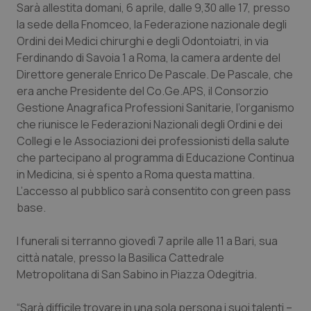
Sarà allestita domani, 6 aprile, dalle 9,30 alle 17, presso
Piemonte
HIV
la sede della Fnomceo, la Federazione nazionale degli
Ordini dei Medici chirurghi e degli Odontoiatri, in via
Ferdinando di Savoia 1 a Roma, la camera ardente del
Provincia Autonoma di Bolzano
Infezioni & Febbre
Direttore generale Enrico De Pascale. De Pascale, che
era anche Presidente del Co.Ge.APS, il Consorzio
Provincia Autonoma di Trento
Ipertensione & Scompenso
Gestione Anagrafica Professioni Sanitarie, l’organismo
che riunisce le Federazioni Nazionali degli Ordini e dei
Puglia
Malattie rare
Collegi e le Associazioni dei professionisti della salute
che partecipano al programma di Educazione Continua
Sardegna
Malattia di Crohn & Rettocolite Ulcerosa
in Medicina, si è spento a Roma questa mattina.
L’accesso al pubblico sarà consentito con green pass
Sicilia
Neuroscienze & patologie neurodegenerative
base.
Toscana
Obesità
I funerali si terranno giovedì 7 aprile alle 11 a Bari, sua
città natale, presso la Basilica Cattedrale
Metropolitana di San Sabino in Piazza Odegitria.
Umbria
Oftalmologia
“Sarà difficile trovare in una sola persona i suoi talenti –