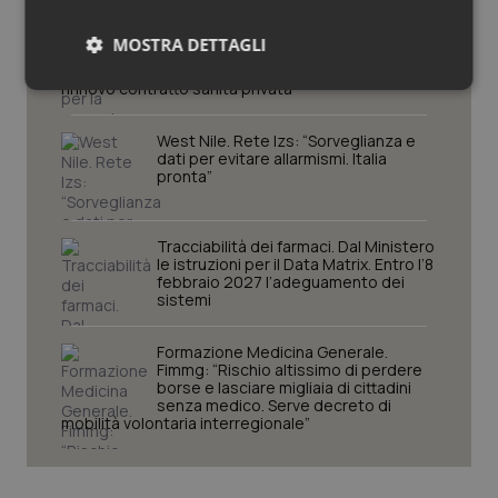
Decreto PA. Aiop e Aris:
“Preoccupazione per la mancata
MOSTRA DETTAGLI
approvazione dell’adeguamento
delle tariffe ospedaliere, così rinvio
rinnovo contratto sanità privata”
Necessari
Statistici
Marketing
West Nile. Rete Izs: “Sorveglianza e
dati per evitare allarmismi. Italia
pronta”
Tracciabilità dei farmaci. Dal Ministero
Necessari
Statistici
Marketing
le istruzioni per il Data Matrix. Entro l’8
febbraio 2027 l’adeguamento dei
I cookie necessari contribuiscono a rendere fruibile il
sistemi
sito web abilitandone funzionalità di base quali la
navigazione sulle pagine e l'accesso alle aree
protette del sito. Il sito web non è in grado di
Formazione Medicina Generale.
funzionare correttamente senza questi cookie.
Fimmg: “Rischio altissimo di perdere
borse e lasciare migliaia di cittadini
Nome
Fornitore
/
Dominio
Scaden
senza medico. Serve decreto di
mobilità volontaria interregionale”
VISITOR_PRIVACY_METADATA
5 mesi
YouTube
settim
.youtube.com