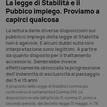
La legge di Stabilità e il
Pubbico impiego. Proviamo a
Scienza e Farmaci
capirci qualcosa
Studi e Analisi
La lettura delle diverse disposizioni sul
Lettere al direttore
pubblico impiego della legge di Stabilità
non è agevole. E alcuni dubbi sulla loro
Edizioni Regionali
interpretazione sono legittimi. A partire
da quanto disposto per il trattamento
QS Pro
accessorio. Sembrebbe invece
effettivamente sbloccata la progressione
Professionisti Sanitari.AI
dell'indennità di esclusività al passaggio
dei 5 e 15 anni
Abruzzo
QS Pro Gold
A proposito della Legge di Stabilità il comma più
controverso è certamente il Comma 256. Le
QS Club
Newsletter
disposizioni recate dall’articolo 9, comma 21, primo e
Basilicata
Artrite & artrosi
secondo periodo, del decreto-legge 31 maggio, n. 78,