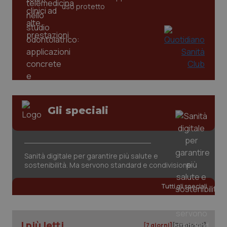
uso protetto
_ga
1 anno
Google LLC
mes
.quotidianosanita.it
Gli speciali
Sanità digitale per garantire più salute e
sostenibilità. Ma servono standard e condivisione
Tutti gli speciali
I più letti
[7 giorni]
[30 giorni]