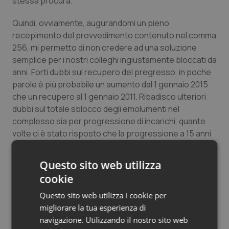
stessa procura.
Salute orale & impianti
Quindi, ovviamente, augurandomi un pieno
recepimento del provvedimento contenuto nel comma
Sangue & coagulazione
256, mi permetto di non credere ad una soluzione
semplice per i nostri colleghi ingiustamente bloccati da
Tiroide
anni. Forti dubbi sul recupero del pregresso, in poche
parole è più probabile un aumento dal 1 gennaio 2015
Tumore al seno
che un recupero al 1 gennaio 2011. Ribadisco ulteriori
dubbi sul totale sblocco degli emolumenti nel
Tumore ovarico
complesso sia per progressione di incarichi, quante
volte ci è stato risposto che la progressione a 15 anni
Tumori del Polmone & Testa Collo
non ci poteva essere perché non c’era incarico libero,
sia per l’accessorio.
Questo sito web utilizza
Tumori gastrointestinali
cookie
Francesco Lucà
Questo sito web utilizza i cookie per
Ulcera & Reflusso
migliorare la tua esperienza di
Presidente Fondazione Snr
navigazione. Utilizzando il nostro sito web
Vaccini