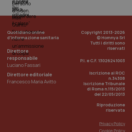
mes
Quotidiano online
Copyright 2013-2026
d'informazione sanitaria
© Homnya Srl
Tutti i diritti sono
riservati
Direttore
Fornitore
/
Nome
Scadenza
Descrizion
responsabile
Dominio
P.I. e C.F. 13026241003
Nome
Fornitore
/
Dominio
Scadenza
Des
Luciano Fassari
_ga_0VMQEQKQ1N
.quotidianosanita.it
1 anno 1
Questo
mese
cookie
VISITOR_INFO1_LIVE
5 mesi 4
Que
Google LLC
Iscrizione al ROC
Direttore editoriale
viene
settimane
imp
.youtube.com
n.34308
utilizzato
You
Francesco Maria Avitto
da Google
Iscrizione Tribunale
ten
Analytics
pre
di Roma n.115/2013
per
del
del 22/05/2013
mantener
vid
lo stato
inco
della
può
Riproduzione
sessione.
det
riservata
vis
web
uti
Privacy Policy
nuo
ver
Cookie Policy