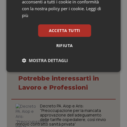
acconsenti a tutti i cookie in conformità
con la nostra policy per i cookie.
Leggi di
Francesco Lucà
più
12 Gennaio 2015
ACCETTA TUTTI
© Riproduzione riservata
RIFIUTA
MOSTRA DETTAGLI
Necessari
Statistici
Marketing
Potrebbe interessarti in
Lavoro e Professioni
Decreto PA. Aiop e Aris:
“Preoccupazione per la mancata
Necessari
Statistici
Marketing
approvazione dell’adeguamento
delle tariffe ospedaliere, così rinvio
I cookie necessari contribuiscono a rendere fruibile il
rinnovo contratto sanità privata”