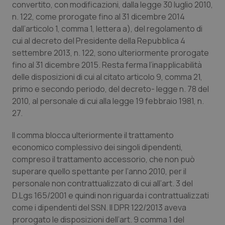
convertito, con modificazioni, dalla legge 30 luglio 2010,
Calabria
Asma & BPCO
n. 122, come prorogate fino al 31 dicembre 2014
dall’articolo 1, comma 1, lettera a), del regolamento di
Campania
Car-T
cui al decreto del Presidente della Repubblica 4
settembre 2013, n. 122, sono ulteriormente prorogate
Emilia-Romagna
Colesterolo & coronaropatie
fino al 31 dicembre 2015. Resta ferma l’inapplicabilità
delle disposizioni di cui al citato articolo 9, comma 21,
Friuli Venezia Giulia
Dermatite Atopica
primo e secondo periodo, del decreto- legge n. 78 del
2010, al personale di cui alla legge 19 febbraio 1981, n.
Lazio
Diabete & glucometri
27.
Il comma blocca ulteriormente il trattamento
Liguria
Disturbi dell’umore
economico complessivo dei singoli dipendenti,
compreso il trattamento accessorio, che non può
Lombardia
Dolore
superare quello spettante per l’anno 2010, per il
personale non contrattualizzato di cui all’art. 3 del
Marche
Donna & Salute
D.Lgs 165/2001 e quindi non riguarda i contrattualizzati
come i dipendenti del SSN. Il DPR 122/2013 aveva
Molise
Epatiti
prorogato le disposizioni dell’art. 9 comma 1 del