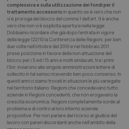
Valle D’Aosta
Oncodermatologia
complessiva e sulla utilizzazione dei fondi per il
trattamento accessorio
in quanto se è vero che non
Veneto
Oncoematologia
vi è proroga del blocco del comma 1 dell’art. 9 è anche
vero che non vi è esplicita apertura nella legge.
Oncologia & Nutrizione
Dobbiamo ricordare che già dopo l’entrata in vigore
della legge 122/10 la Conferenza delle Regioni, per ben
Psoriasi & pelle
due volte nell’ottobre del 2010 e nel febbraio 2011
prese posizione in favore della non attuazione del
blocco per i 5 ed i 15 anni e molti sindacati, tra i primi
Quotidiano Cardiologia
l’Snr, inviarono alle singole amministrazioni lettere di
sollecito in tal senso ricevendo ben poco consenso. In
Quotidiano Chirurgia
questi anni ci siamo trovati in situazioni le più variegate
nel territorio italiano: Regioni che concedevano tutto;
Quotidiano Oncologia
aziende in Regioni concedenti, che non erogavano la
crescita economica; Regioni completamente sorde al
Quotidiano Pediatria
problema e di contro al loro interno aziende
propositive. Per non parlare del ricorso al giudice del
Rene & patologie urogenitali
lavoro con pareri discordanti anche nell’ambito della