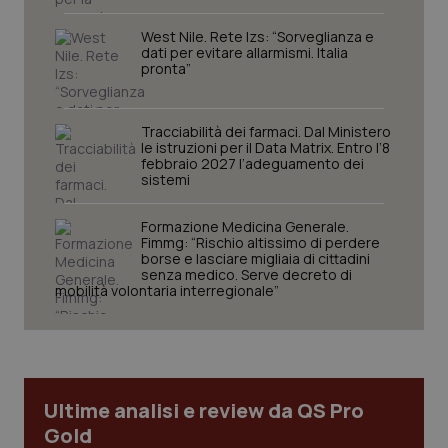
sito web abilitandone funzionalità di base quali la
navigazione sulle pagine e l'accesso alle aree
protette del sito. Il sito web non è in grado di
West Nile. Rete Izs: “Sorveglianza e
funzionare correttamente senza questi cookie.
dati per evitare allarmismi. Italia
pronta”
Nome
Fornitore
/
Dominio
Scaden
VISITOR_PRIVACY_METADATA
5 mesi
YouTube
settim
.youtube.com
Tracciabilità dei farmaci. Dal Ministero
le istruzioni per il Data Matrix. Entro l’8
febbraio 2027 l’adeguamento dei
sistemi
Formazione Medicina Generale.
Fimmg: “Rischio altissimo di perdere
borse e lasciare migliaia di cittadini
senza medico. Serve decreto di
mobilità volontaria interregionale”
Ultime analisi e review da QS Pro
Gold
CookieScriptConsent
5 mesi
CookieScript
settim
www.quotidianosanita.it