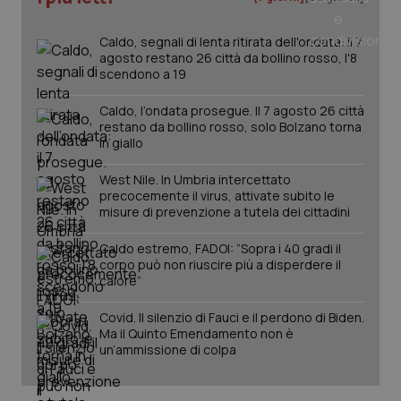
Caldo, segnali di lenta ritirata dell'ondata: il 7
agosto restano 26 città da bollino rosso, l'8
PHPSESSID
Sessio
PHP.net
scendono a 19
www.quotidianosanita.it
Caldo, l’ondata prosegue. Il 7 agosto 26 città
restano da bollino rosso, solo Bolzano torna
in giallo
West Nile. In Umbria intercettato
precocemente il virus, attivate subito le
misure di prevenzione a tutela dei cittadini
Caldo estremo, FADOI: “Sopra i 40 gradi il
corpo può non riuscire più a disperdere il
calore”
Covid. Il silenzio di Fauci e il perdono di Biden.
Ma il Quinto Emendamento non è
un’ammissione di colpa
_ga_KM60CM4NPH
.quotidianosanita.it
1 anno