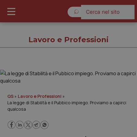
Lunedì 10 Agosto 2026
Lavoro e Professioni
Lavoro e Professioni
Cronache
QS
»
Lavoro e Professioni
»
La legge di Stabilità e il Pubbico impiego. Proviamo a capirci
Governo e Parlamento
qualcosa
Regioni e Asl
Lavoro e Professioni