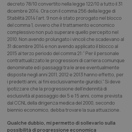
decreto 78/10 convertito nella legge 122/10 a tutto il 31
Piemonte
HIV
dicembre 2014. Ora con il comma 256 della legge di
Stabilità 2014 l’art. 9 non è stato prorogato nel blocco
del comma 1, ovvero che il trattamento economico
Provincia Autonoma di Bolzano
Infezioni & Febbre
complessivo non può superare quello percepito nel
2010. Non avendo prolungato i vincoli che scadevano al
Provincia Autonoma di Trento
Ipertensione & Scompenso
31 dicembre 2014 e non avendo applicato il blocco al
2015 al terzo periodo del comma 21:” Per il personale
Puglia
Malattie rare
contrattualizzato le progressioni di carriera comunque
denominate ed i passaggi tra le aree eventualmente
Sardegna
Malattia di Crohn & Rettocolite Ulcerosa
disposte negli anni 2011, 2012 e 2013 hanno effetto, per
i predetti anni, ai fini esclusivamente giuridici.” Si deve
Sicilia
Neuroscienze & patologie neurodegenerative
ipotizzare che la progressione dell’indennità di
esclusività al passaggio dei 5 e 15 anni, come prevista
Toscana
Obesità
dal CCNL della dirigenza medica del 2000, secondo
biennio economico, debba trovare la sua attuazione.
Umbria
Oftalmologia
Qualche dubbio, mi permetto di sollevarlo sulla
possibilità di progressione economica