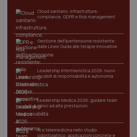
Cloud sanitario: infrastrutture,
compliance, GDPR e Risk management
Gestione dell'Ipertensione resistente:
dalle Linee Guida alle terapie innovative
Leadership Infermieristica 2026: nuovi
tracking-sites-ironfish-
www.quotidianosanita.it
4
modelli di responsabilità e autonomia
tracking-enable
settim
2 gior
Leadership Medica 2026: guidare team
clinici ad alte prestazioni
tracking-sites-ironfish-
www.quotidianosanita.it
4
session-id
settim
2 gior
AI e telemedicina nello studio
odontoiatrico: applicazioni concrete e