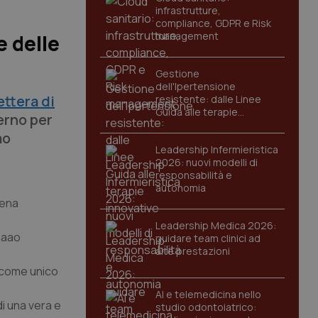
infrastrutture,
compliance, GDPR e Risk
management
e delle
Gestione
dell'Ipertensione
ettera di
resistente: dalle Linee
Guida alle terapie
erno per
innovative
ao
Leadership Infermieristica
2026: nuovi modelli di
responsabilità e
autonomia
pena
Leadership Medica 2026:
Anaao
guidare team clinici ad
alte prestazioni
o come unico
AI e telemedicina nello
i una vera e
studio odontoiatrico: