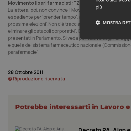
Movimento liberi farmacisti: "Zero in liberalizzazione 
più
La lettera, poi, non convince il Movimento Nazionale Liberi 
espediente per ‘prender tempo’, arginare il pressing dell’Ue
MOSTRA DET
prossime elezioni”. Non c’è traccia, continua la nota dei lib
eliminare gli ostacoli corporativi”. Come dimostrano, second
presentati in Parlamento. Si veda per tutti i disegni di le
Neces
e quella del sistema farmaceutico nazionale (Commissione I
parafarmacie”.
28 Ottobre 2011
© Riproduzione riservata
I cookie necessari con
e l'accesso alle aree 
Potrebbe interessarti in Lavoro e
Nome
VISITOR_PRIVACY_
Decreto PA. Aiop 