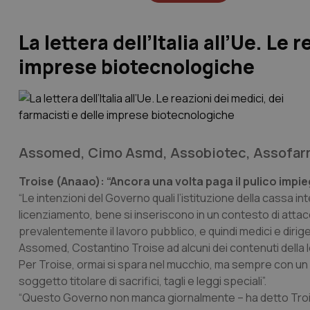
La lettera dell’Italia all’Ue. Le 
imprese biotecnologiche
Assomed, Cimo Asmd, Assobiotec, Assofarm 
Troise (Anaao): “Ancora una volta paga il pulico impi
“Le intenzioni del Governo quali l’istituzione della cassa in
licenziamento, bene si inseriscono in un contesto di attac
prevalentemente il lavoro pubblico, e quindi medici e diri
Assomed, Costantino Troise ad alcuni dei contenuti della 
Per Troise, ormai si spara nel mucchio, ma sempre con un 
soggetto titolare di sacrifici, tagli e leggi speciali”.
“Questo Governo non manca giornalmente – ha detto Troise –