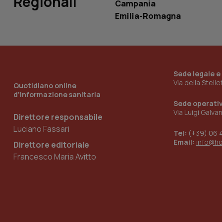
Regionali
tracking-sites-
Campania
ironfish-tracking-
Emilia-Romagna
named-enable
Sede legale e
Via della Stell
Quotidiano online
d'informazione sanitaria
Sede operati
Via Luigi Galva
Direttore responsabile
Luciano Fassari
Tel:
(+39) 06 
Email:
info@h
Direttore editoriale
Francesco Maria Avitto