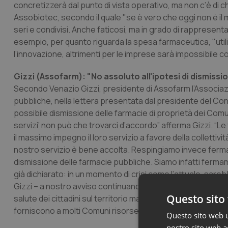
concretizzerà dal punto di vista operativo, ma non c’è di 
Assobiotec, secondo il quale "se è vero che oggi non è il
seri e condivisi. Anche faticosi, ma in grado di rappresent
esempio, per quanto riguarda la spesa farmaceutica, "utili
l’innovazione, altrimenti per le imprese sarà impossibile co
Gizzi (Assofarm): "No assoluto all'ipotesi di dismissi
Secondo Venazio Gizzi, presidente di Assofarm l’Associaz
pubbliche, nella lettera presentata dal presidente del Con
possibile dismissione delle farmacie di proprietà dei Comuni.
servizi’ non può che trovarci d’accordo” afferma Gizzi. “Le
il massimo impegno il loro servizio a favore della colletti
nostro servizio è bene accolta. Respingiamo invece fermamen
dismissione delle farmacie pubbliche. Siamo infatti fermam
già dichiarato: in un momento di crisi come l’attuale, sare
Gizzi – a nostro avviso continuano a essere l’unico strument
Questo sito 
salute dei cittadini sul territorio ma anche una delle poch
forniscono a molti Comuni risorse preziose da destinare ai 
Questo sito web ut
nostro sito web ac