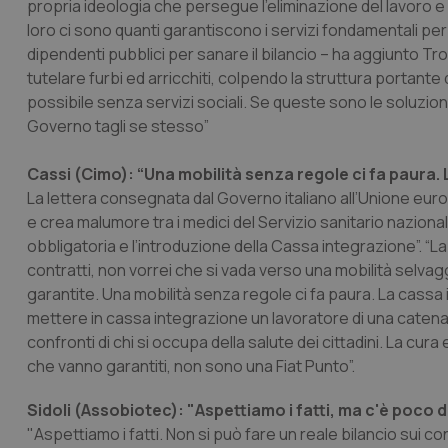
propria ideologia che persegue l’eliminazione del lavoro e de
loro ci sono quanti garantiscono i servizi fondamentali per 
dipendenti pubblici per sanare il bilancio – ha aggiunto Tro
tutelare furbi ed arricchiti, colpendo la struttura portant
possibile senza servizi sociali. Se queste sono le soluzioni
Governo tagli se stesso”
Cassi (Cimo): “Una mobilità senza regole ci fa paura. 
La lettera consegnata dal Governo italiano all’Unione eur
e crea malumore tra i medici del Servizio sanitario naziona
obbligatoria e l’introduzione della Cassa integrazione”. “L
contratti, non vorrei che si vada verso una mobilità selva
garantite. Una mobilità senza regole ci fa paura. La cassa
mettere in cassa integrazione un lavoratore di una catena
confronti di chi si occupa della salute dei cittadini. La cura
che vanno garantiti, non sono una Fiat Punto”.
Sidoli (Assobiotec): "Aspettiamo i fatti, ma c'è poco di
"Aspettiamo i fatti. Non si può fare un reale bilancio sui c