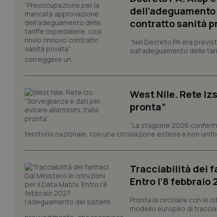
dell’adeguamento d
CookieScriptConse
contratto sanità p
“Nel Decreto PA era previst
sull'adeguamento delle tar
correggere un...
tracking-sites-ironf
tracking-enable
tracking-sites-ironf
West Nile. Rete Izs
session-id
pronta”
_ga
“La stagione 2026 conferma
territorio nazionale, con una circolazione estesa e non uniform
Tracciabilità dei f
Entro l’8 febbraio
PHPSESSID
Pronta la circolare con le i
modello europeo di tracciabi