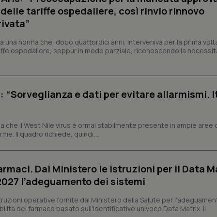
preferenze siano onorate nelle se
elle tariffe ospedaliere, così rinvio rinnovo
nt
5 mesi 3
Questo cookie viene utilizzato da
CookieScript
rivata”
settimane
Script.com per ricordare le pref
www.quotidianosanita.it
sui cookie dei visitatori. È neces
dei cookie di Cookie-Script.com 
a una norma che, dopo quattordici anni, interveniva per la prima volt
correttamente.
iffe ospedaliere, seppur in modo parziale, riconoscendo la necessit
ish-
www.quotidianosanita.it
4
Questo cookie è impostato dall'a
settimane
abilitare il sistema di tracking a
2 giorni
ish-
www.quotidianosanita.it
4
Questo cookie è impostato dall'a
: “Sorveglianza e dati per evitare allarmismi. I
settimane
assegnare un identificatore generi
2 giorni
1 anno 1
Questo nome di cookie è associa
Google LLC
mese
Universal Analytics, che è un a
.quotidianosanita.it
 che il West Nile virus è ormai stabilmente presente in ampie aree 
significativo del servizio di ana
e. Il quadro richiede, quindi,...
utilizzato da Google. Questo cook
per distinguere utenti unici as
generato in modo casuale come i
cliente. È incluso in ogni richiest
sito e utilizzato per calcolare i dat
armaci. Dal Ministero le istruzioni per il Data M
sessioni e campagne per i rapporti 
 2027 l’adeguamento dei sistemi
Sessione
Cookie generato da applicazioni 
PHP.net
linguaggio PHP. Si tratta di un id
www.quotidianosanita.it
generico utilizzato per mantenere 
struzioni operative fornite dal Ministero della Salute per l'adeguamen
sessione utente. Normalmente 
lità del farmaco basato sull'identificativo univoco Data Matrix. Il
generato in modo casuale, il mod