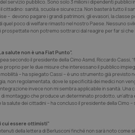
l servizio pubblico. Sono solo 3 milioni i dipendenti pubblici in 
il cittadino: sanità, scuola e sicurezza. Non basterà tutto il s
ise – devono pagare i grandi patrimoni, gli evasori, la classe po
e di quel poco di welfare rimasto nel nostro Paese. Nessuno svi
 prospettate non potremo sottrarci dal reagire per far sì che in
La salute non è una Fiat Punto”.
opea secondo il presidente della Cimo Asmd, Riccardo Cassi, “
le proprio per le due misure che interessano il pubblico impiego
a mobilità – ha spiegato Cassi – è uno strumento già previsto n
ggia, non regolamentata, dove le specificità dei medici non ve
 integrazione invece non mi sembra applicabile in sanità. Una 
 di montaggio che produce un determinato prodotto, un’altra è
 e la salute dei cittadini – ha concluso il presidente della Cimo –
 cui essere ottimisti"
ontenuti della lettera di Berlusconi finché non sarà noto come si