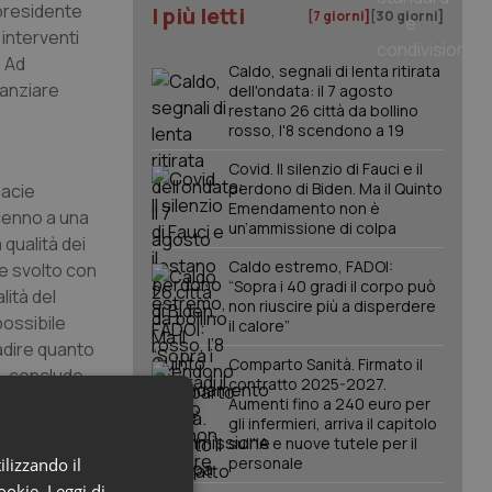
 presidente
I più letti
[7 giorni]
[30 giorni]
interventi
. Ad
Caldo, segnali di lenta ritirata
nanziare
dell'ondata: il 7 agosto
restano 26 città da bollino
rosso, l'8 scendono a 19
Covid. Il silenzio di Fauci e il
perdono di Biden. Ma il Quinto
macie
Emendamento non è
ccenno a una
un’ammissione di colpa
 qualità dei
Caldo estremo, FADOI:
re svolto con
“Sopra i 40 gradi il corpo può
lità del
non riuscire più a disperdere
possibile
il calore”
adire quanto
Comparto Sanità. Firmato il
 – conclude
contratto 2025-2027.
rno della
Aumenti fino a 240 euro per
gli infermieri, arriva il capitolo
dagni
sull'IA e nuove tutele per il
personale
ilizzando il
cookie.
Leggi di