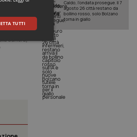
Caldo, l’ondata prosegue. Il 7
agosto 26 città restano da
o di un
bollino rosso, solo Bolzano
vista delle
torna in giallo
ETTA TUTTI
ioni ed
ge
della Camera)
keting
e
igazione sulle pagine
kie.
er memorizzare le
utente per la loro
 dati sul consenso
itiche e
azione
tendo che le loro