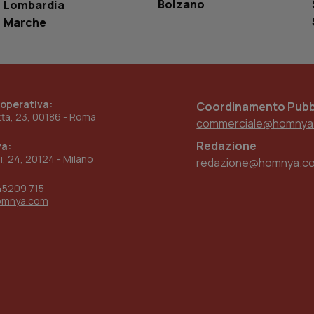
www.quotidianosanita.it
4
Questo cookie è impostato dall'applicazion
Bolzano
Lombardia
settimane
sistema di tracking solo in caso di utenti 
Marche
2 giorni
provider WelfareLink.
 operativa:
Coordinamento Pubbl
etta, 23, 00186 - Roma
commerciale@homnya
Redazione
va:
ni, 24, 20124 - Milano
redazione@homnya.c
45209 715
omnya.com