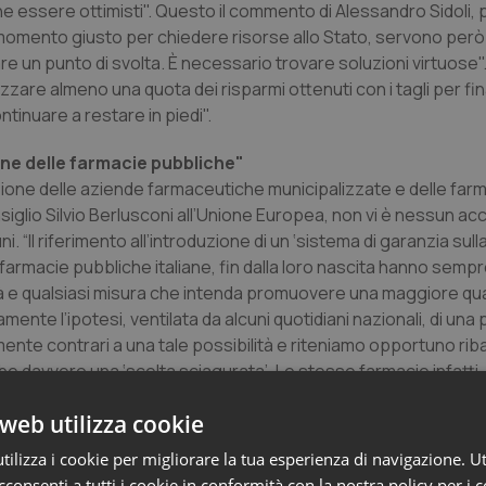
che essere ottimisti". Questo il commento di Alessandro Sidoli,
 momento giusto per chiedere risorse allo Stato, servono però 
are un punto di svolta. È necessario trovare soluzioni virtuose"
zzare almeno una quota dei risparmi ottenuti con i tagli per fi
ntinuare a restare in piedi".
one delle farmacie pubbliche"
ione delle aziende farmaceutiche municipalizzate e delle far
siglio Silvio Berlusconi all’Unione Europea, non vi è nessun a
 “Il riferimento all’introduzione di un ‘sistema di garanzia sulla
 farmacie pubbliche italiane, fin dalla loro nascita hanno semp
vità e qualsiasi misura che intenda promuovere una maggiore qua
te l’ipotesi, ventilata da alcuni quotidiani nazionali, di una 
ente contrari a una tale possibilità e riteniamo opportuno rib
bbe davvero una ‘scelta sciagurata’. Le stesse farmacie infatti
o di ricchezza e di partecipazione degli Enti locali per il gove
web utilizza cookie
e forme compiute di federalismo municipale in quanto i loro gua
loro bilanci”.
ilizza i cookie per migliorare la tua esperienza di navigazione. Ut
consenti a tutti i cookie in conformità con la nostra policy per i 