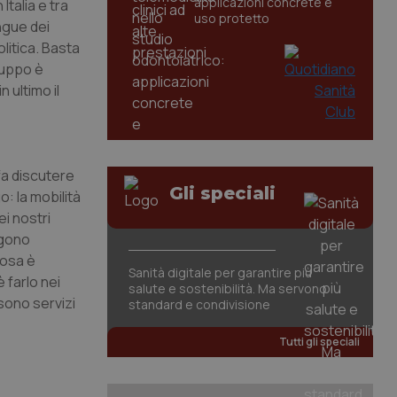
applicazioni concrete e
Italia e tra
uso protetto
angue dei
litica. Basta
luppo è
 ultimo il
fa discutere
Gli speciali
: la mobilità
ei nostri
ngono
cosa è
Sanità digitale per garantire più
 farlo nei
salute e sostenibilità. Ma servono
 sono servizi
standard e condivisione
Tutti gli speciali