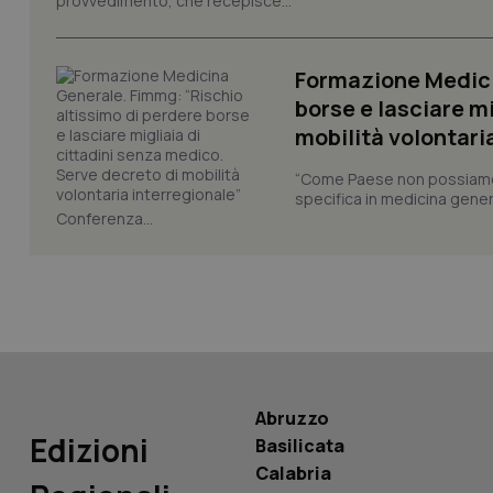
provvedimento, che recepisce...
_ga_KM60CM4NPH
Formazione Medici
borse e lasciare m
mobilità volontari
Nome
Nome
“Come Paese non possiamo 
specifica in medicina gener
VISITOR_INFO1_LIV
_ga_0VMQEQKQ1N
Conferenza...
__Secure-YNID
YSC
Abruzzo
__Secure-
Edizioni
Basilicata
ROLLOUT_TOKEN
Calabria