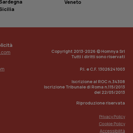
e per abilitare il
Sardegna
Veneto
loggato con identity
Sicilia
icità
Copyright 2013-2026 © Homnya Srl
.com
Tutti i diritti sono riservati
om
P.I. e C.F. 13026241003
Iscrizione al ROC n.34308
Iscrizione Tribunale di Roma n.115/2013
del 22/05/2013
Riproduzione riservata
Privacy Policy
Cookie Policy
Accessibilità