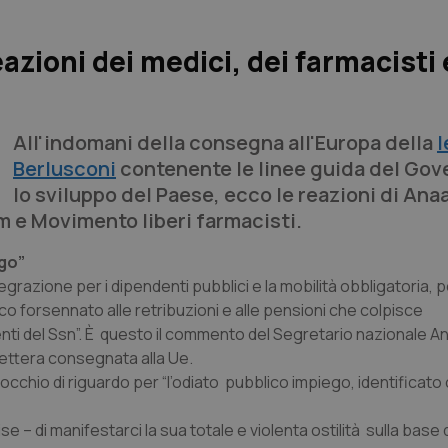
reazioni dei medici, dei farmacisti 
All'indomani della consegna all'Europa della
l
Berlusconi
contenente le linee guida del Gov
lo sviluppo del Paese, ecco le reazioni di Ana
e Movimento liberi farmacisti.
ego”
tegrazione per i dipendenti pubblici e la mobilità obbligatoria, 
co forsennato alle retribuzioni e alle pensioni che colpisce
genti del Ssn”. È questo il commento del Segretario nazionale 
lettera consegnata alla Ue.
occhio di riguardo per “l’odiato pubblico impiego, identificat
 di manifestarci la sua totale e violenta ostilità sulla base d