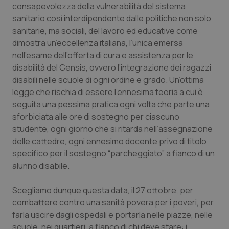
VISITOR_PRIVACY_METADATA
5 mesi
YouTube
consapevolezza della vulnerabilità del sistema
settim
.youtube.com
sanitario così interdipendente dalle politiche non solo
sanitarie, ma sociali, del lavoro ed educative come
dimostra un’eccellenza italiana, l’unica emersa
nell’esame dell’offerta di cura e assistenza per le
disabilità del Censis, ovvero l’integrazione dei ragazzi
disabili nelle scuole di ogni ordine e grado. Un’ottima
legge che rischia di essere l’ennesima teoria a cui è
seguita una pessima pratica ogni volta che parte una
sforbiciata alle ore di sostegno per ciascuno
studente, ogni giorno che si ritarda nell’assegnazione
delle cattedre, ogni ennesimo docente privo di titolo
specifico per il sostegno “parcheggiato” a fianco di un
alunno disabile.
CookieScriptConsent
5 mesi
CookieScript
settim
www.quotidianosanita.it
Scegliamo dunque questa data, il 27 ottobre, per
combattere contro una sanità povera per i poveri, per
farla uscire dagli ospedali e portarla nelle piazze, nelle
scuole, nei quartieri, a fianco di chi deve stare: i