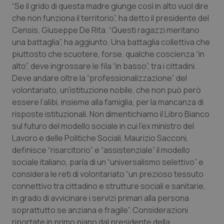
“Se il grido di questa madre giunge così in alto vuol dire
che non funziona il territorio”, ha detto il presidente del
Censis, Giuseppe De Rita. “Questi ragazzi meritano
una battaglia”, ha aggiunto. Una battaglia collettiva che
piuttosto che scuotere, forse, qualche coscienza “in
alto”, deve ingrossare le fila “in basso”, tra i cittadini.
Deve andare oltre la “professionalizzazione” del
volontariato, un’istituzione nobile, che non può però
essere l’alibi, insieme alla famiglia, per la mancanza di
risposte istituzionali. Non dimentichiamo il Libro Bianco
sul futuro del modello sociale in cui l’ex ministro del
Lavoro e delle Politiche Sociali, Maurizio Sacconi,
definisce “risarcitorio” e “assistenziale” il modello
sociale italiano, parla di un “universalismo selettivo” e
considera le reti di volontariato “un prezioso tessuto
connettivo tra cittadino e strutture sociali e sanitarie,
in grado di avvicinare i servizi primari alla persona
soprattutto se anziana e fragile”. Considerazioni
riportate in primo piano dal presidente della