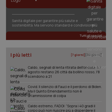
del
vid
inco
può
det
vis
Sanità digitale per garantire più salute e
web
sostenibilità. Ma servono standard e condivisione
uti
nuo
ver
Tutti gli speciali
dell
You
YSC
Sessione
Que
Google LLC
imp
.youtube.com
I più letti
[7 giorni]
[30 giorni]
You
ten
vis
vid
Caldo, segnali di lenta ritirata dell'ondata: il 7
agosto restano 26 città da bollino rosso, l'8
__Secure-
.youtube.com
5 mesi 4
Que
scendono a 21
ROLLOUT_TOKEN
settimane
imp
You
ges
Covid. Il silenzio di Fauci e il perdono di Biden.
del
e d
Ma il Quinto Emendamento non è
per
un’ammissione di colpa
del
ute
Caldo estremo, FADOI: “Sopra i 40 gradi il
tracking-sites-
www.quotidianosanita.it
4
Que
corpo può non riuscire più a disperdere il
ironfish-tracking-
settimane
imp