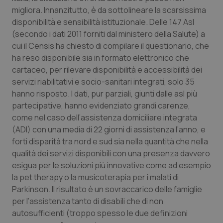
migliora. Innanzitutto, è da sottolineare la scarsissima
Salute orale & impianti
disponibilità e sensibilità istituzionale. Delle 147 Asl
(secondo i dati 2011 forniti dal ministero della Salute) a
Sangue & coagulazione
cui il Censis ha chiesto di compilare il questionario, che
ha reso disponibile sia in formato elettronico che
Tiroide
cartaceo, per rilevare disponibilità e accessibilità dei
servizi riabilitativi e socio-sanitari integrati, solo 35
Tumore al seno
hanno risposto. I dati, pur parziali, giunti dalle asl più
partecipative, hanno evidenziato grandi carenze,
Tumore ovarico
come nel caso dell’assistenza domiciliare integrata
(ADI) con una media di 22 giorni di assistenza l’anno, e
Tumori del Polmone & Testa Collo
forti disparità tra nord e sud sia nella quantità che nella
qualità dei servizi disponibili con una presenza davvero
esigua per le soluzioni più innovative come ad esempio
Tumori gastrointestinali
la pet therapy o la musicoterapia per i malati di
Parkinson. Il risultato è un sovraccarico delle famiglie
Ulcera & Reflusso
per l’assistenza tanto di disabili che di non
autosufficienti (troppo spesso le due definizioni
Vaccini