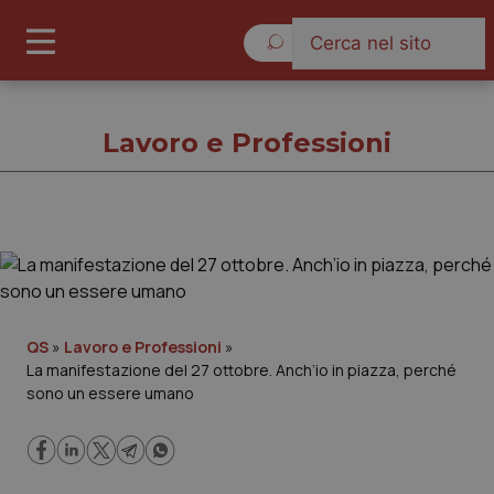
Venerdì 7 Agosto 2026
Lavoro e Professioni
Lavoro e Professioni
Cronache
QS
»
Lavoro e Professioni
»
La manifestazione del 27 ottobre. Anch’io in piazza, perché
Governo e Parlamento
sono un essere umano
Regioni e Asl
Lavoro e Professioni