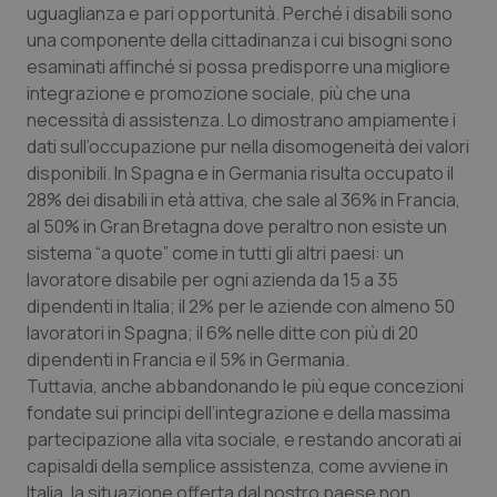
Valle D’Aosta
Oncodermatologia
uguaglianza e pari opportunità. Perché i disabili sono
una componente della cittadinanza i cui bisogni sono
Veneto
Oncoematologia
esaminati affinché si possa predisporre una migliore
integrazione e promozione sociale, più che una
Oncologia & Nutrizione
necessità di assistenza. Lo dimostrano ampiamente i
dati sull’occupazione pur nella disomogeneità dei valori
disponibili. In Spagna e in Germania risulta occupato il
Psoriasi & pelle
28% dei disabili in età attiva, che sale al 36% in Francia,
al 50% in Gran Bretagna dove peraltro non esiste un
Quotidiano Cardiologia
sistema “a quote” come in tutti gli altri paesi: un
lavoratore disabile per ogni azienda da 15 a 35
Quotidiano Chirurgia
dipendenti in Italia; il 2% per le aziende con almeno 50
lavoratori in Spagna; il 6% nelle ditte con più di 20
Quotidiano Oncologia
dipendenti in Francia e il 5% in Germania.
Tuttavia, anche abbandonando le più eque concezioni
Quotidiano Pediatria
fondate sui principi dell’integrazione e della massima
partecipazione alla vita sociale, e restando ancorati ai
Rene & patologie urogenitali
capisaldi della semplice assistenza, come avviene in
Italia, la situazione offerta dal nostro paese non