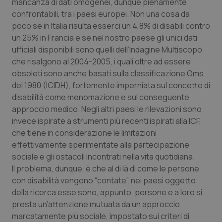
mancanza di dati omogenei, dunque pienamente
confrontabili, tra i paesi europei. Non una cosa da
Piemonte
HIV
poco se in Italia risulta esserci un 4,8% di disabili contro
un 25% in Francia e se nel nostro paese gli unici dati
Provincia Autonoma di Bolzano
Infezioni & Febbre
ufficiali disponibili sono quelli dell’Indagine Multiscopo
che risalgono al 2004-2005, i quali oltre ad essere
Provincia Autonoma di Trento
Ipertensione & Scompenso
obsoleti sono anche basati sulla classificazione Oms
del 1980 (ICIDH), fortemente imperniata sul concetto di
Puglia
Malattie rare
disabilità come menomazione e sul conseguente
approccio medico. Negli altri paesi le rilevazioni sono
Sardegna
Malattia di Crohn & Rettocolite Ulcerosa
invece ispirate a strumenti più recenti ispirati alla ICF,
che tiene in considerazione le limitazioni
effettivamente sperimentate alla partecipazione
Sicilia
Neuroscienze & patologie neurodegenerative
sociale e gli ostacoli incontrati nella vita quotidiana.
Il problema, dunque, è che al di là di come le persone
Toscana
Obesità
con disabilità vengono “contate”, nei paesi oggetto
della ricerca esse sono, appunto, persone e a loro si
Umbria
Oftalmologia
presta un’attenzione mutuata da un approccio
marcatamente più sociale, impostato sui criteri di