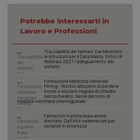
Potrebbe interessarti in
Lavoro e Professioni
Tracciabilità dei farmaci. Dal Ministero
le istruzioni per il Data Matrix. Entro l’8
febbraio 2027 l’adeguamento dei
sistemi
Formazione Medicina Generale.
Fimmg: “Rischio altissimo di perdere
borse e lasciare migliaia di cittadini
senza medico. Serve decreto di
mobilità volontaria interregionale”
Farmacisti in prima linea anche
d’estate. Da Fofi il vademecum per
vacanze in sicurezza
PHPSESSID
Sessio
PHP.net
www.quotidianosanita.it