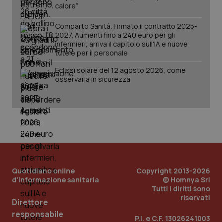
calore”
named-enable
2 giorni
dal
per 
sis
Comparto Sanità. Firmato il contratto 2025-
sol
2027. Aumenti fino a 240 euro per gli
ute
ide
infermieri, arriva il capitolo sull'IA e nuove
Wel
tutele per il personale
Eclissi solare del 12 agosto 2026, come
osservarla in sicurezza
Quotidiano online
Copyright 2013-2026
d'informazione sanitaria
© Homnya Srl
Tutti i diritti sono
riservati
Direttore
responsabile
P.I. e C.F. 13026241003