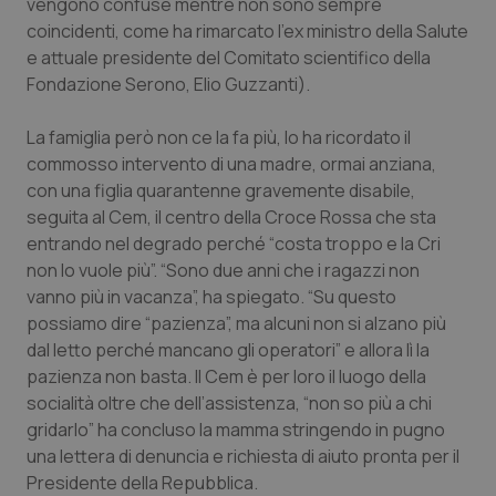
vengono confuse mentre non sono sempre
coincidenti, come ha rimarcato l’ex ministro della Salute
e attuale presidente del Comitato scientifico della
Fondazione Serono, Elio Guzzanti).
La famiglia però non ce la fa più, lo ha ricordato il
commosso intervento di una madre, ormai anziana,
con una figlia quarantenne gravemente disabile,
seguita al Cem, il centro della Croce Rossa che sta
entrando nel degrado perché “costa troppo e la Cri
non lo vuole più”. “Sono due anni che i ragazzi non
vanno più in vacanza”, ha spiegato. “Su questo
possiamo dire “pazienza”, ma alcuni non si alzano più
dal letto perché mancano gli operatori” e allora lì la
pazienza non basta. Il Cem è per loro il luogo della
socialità oltre che dell’assistenza, “non so più a chi
gridarlo” ha concluso la mamma stringendo in pugno
una lettera di denuncia e richiesta di aiuto pronta per il
Presidente della Repubblica.