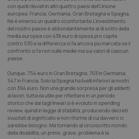
Calabria
Asma & BPCO
con quelli rilevati in altri quattro paesi dell’Unione
europea: Francia, Germania, Gran Bretagna e Spagna.
Campania
Car-T
Ne è emerso un quadro sconfortante.L’investimento
del nostro paese è abbondantemente al di sotto della
media europea con 438 euro di spesa pro capite
Emilia-Romagna
Colesterolo & coronaropatie
contro 530 e la differenza si fa ancora più marcata se il
confronto si fa non sulle medie ma sui valori di ciascun
Friuli Venezia Giulia
Dermatite Atopica
paese.
Lazio
Diabete & glucometri
Dunque, 754 euro in Gran Bretagna, 703 in Germania,
547 in Francia. Solo la Spagna ha livelli inferiori ai nostri
Liguria
Disturbi dell’umore
con 394 euro. Non una grande sorpresa per gli addetti
ai lavori, tuttavia utile per riflettere in un periodo
Lombardia
Dolore
storico che dai tagli lineari si è evoluto in spending
review, quindi in legge di stabilità, producendo decreti
Marche
Donna & Salute
svuotati di significato e non riforme di cui davvero ci
sarebbe bisogno. Ma tornando al circoscritto mondo
della disabilità, un primo, grave, problema è la
Molise
Epatiti