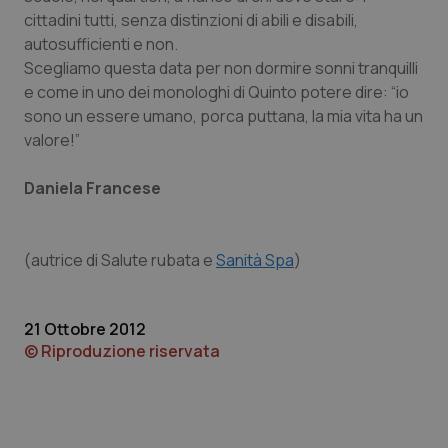
cittadini tutti, senza distinzioni di abili e disabili,
autosufficienti e non.
Scegliamo questa data per non dormire sonni tranquilli
e come in uno dei monologhi di Quinto potere dire: “io
sono un essere umano, porca puttana, la mia vita ha un
tracking-sites-ironfish-
www.quotidianosanita.it
4
valore!”
tracking-enable
settim
2 gior
Daniela Francese
tracking-sites-ironfish-
www.quotidianosanita.it
4
(
autrice di Salute rubata e
session-id
Sanità Spa
)
settim
2 gior
21 Ottobre 2012
© Riproduzione riservata
_ga
1 anno
Google LLC
mes
.quotidianosanita.it