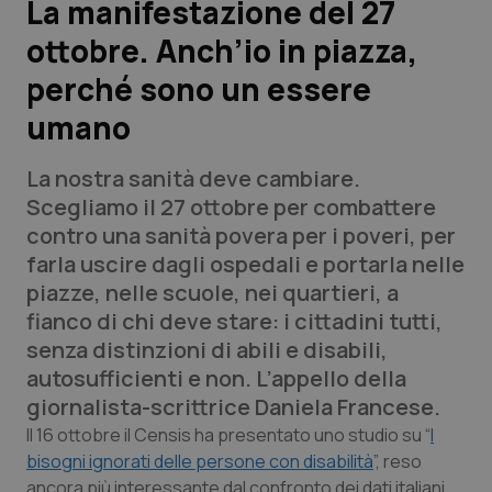
La manifestazione del 27
ottobre. Anch’io in piazza,
Scienza e Farmaci
perché sono un essere
Studi e Analisi
umano
Lettere al direttore
La nostra sanità deve cambiare.
Scegliamo il 27 ottobre per combattere
Edizioni Regionali
contro una sanità povera per i poveri, per
farla uscire dagli ospedali e portarla nelle
QS Pro
piazze, nelle scuole, nei quartieri, a
fianco di chi deve stare: i cittadini tutti,
Professionisti Sanitari.AI
senza distinzioni di abili e disabili,
autosufficienti e non. L’appello della
Abruzzo
QS Pro Gold
giornalista-scrittrice Daniela Francese.
Il 16 ottobre il Censis ha presentato uno studio su “
I
QS Club
Newsletter
Basilicata
Artrite & artrosi
bisogni ignorati delle persone con disabilità
”, reso
ancora più interessante dal confronto dei dati italiani