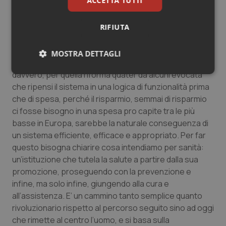
ACCETTA TUTTI
ottobre a difesa della sanità pubblica potrebbe
rappresentare uno spartiacque, di uscire da
schieramenti ideologici o corporativi per ripensare il
RIFIUTA
sistema?
MOSTRA DETTAGLI
Per cogliere “l’opportunità” della crisi per innovare
davvero, per quella riforma quater da alcuni evocata
Necessari
Statistici
Marketing
che ripensi il sistema in una logica di funzionalità prima
che di spesa, perché il risparmio, semmai di risparmio
ci fosse bisogno in una spesa pro capite tra le più
basse in Europa, sarebbe la naturale conseguenza di
un sistema efficiente, efficace e appropriato. Per far
questo bisogna chiarire cosa intendiamo per sanità:
Necessari
Statistici
Marketing
un’istituzione che tutela la salute a partire dalla sua
I cookie necessari contribuiscono a rendere fruibile il
promozione, proseguendo con la prevenzione e
sito web abilitandone funzionalità di base quali la
navigazione sulle pagine e l'accesso alle aree
infine, ma solo infine, giungendo alla cura e
protette del sito. Il sito web non è in grado di
all’assistenza. E’ un cammino tanto semplice quanto
funzionare correttamente senza questi cookie.
rivoluzionario rispetto al percorso seguito sino ad oggi
Nome
Fornitore
/
Dominio
Scaden
che rimette al centro l’uomo, e si basa sulla