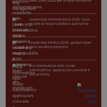
dalle Linee Guida alle terapie innovative
Leadership Infermieristica 2026: nuovi
modelli di responsabilità e autonomia
tracking-sites-ironfish-
www.quotidianosanita.it
4
Leadership Medica 2026: guidare team
tracking-enable
settim
clinici ad alte prestazioni
2 gior
AI e telemedicina nello studio
tracking-sites-ironfish-
www.quotidianosanita.it
4
odontoiatrico: applicazioni concrete e
session-id
settim
2 gior
uso protetto
_ga
1 anno
Google LLC
mes
.quotidianosanita.it