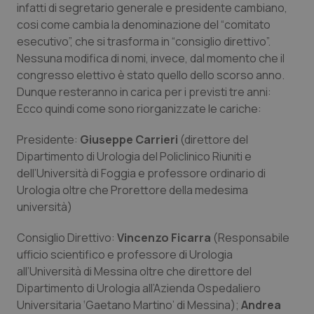
infatti di segretario generale e presidente cambiano,
Calabria
Asma & BPCO
cosi come cambia la denominazione del “comitato
esecutivo”, che si trasforma in “consiglio direttivo”.
Campania
Car-T
Nessuna modifica di nomi, invece, dal momento che il
congresso elettivo è stato quello dello scorso anno.
Emilia-Romagna
Colesterolo & coronaropatie
Dunque resteranno in carica per i previsti tre anni:
Ecco quindi come sono riorganizzate le cariche:
Friuli Venezia Giulia
Dermatite Atopica
Presidente:
Giuseppe Carrieri
(direttore del
Lazio
Diabete & glucometri
Dipartimento di Urologia del Policlinico Riuniti e
dell’Università di Foggia e professore ordinario di
Urologia oltre che Prorettore della medesima
Liguria
Disturbi dell’umore
università)
Lombardia
Dolore
Consiglio Direttivo:
Vincenzo Ficarra
(Responsabile
ufficio scientifico e professore di Urologia
Marche
Donna & Salute
all’Università di Messina oltre che direttore del
Dipartimento di Urologia all’Azienda Ospedaliero
Molise
Epatiti
Universitaria ‘Gaetano Martino’ di Messina);
Andrea