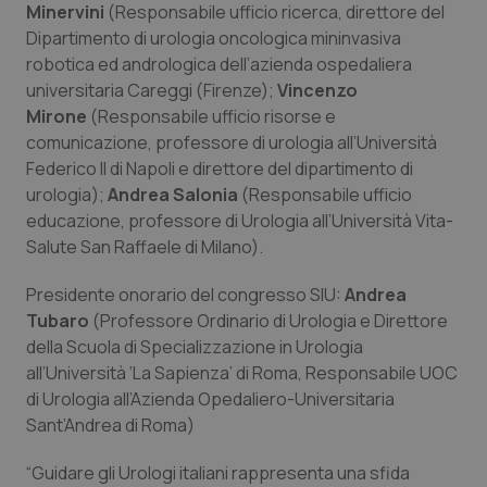
Minervini
(Responsabile ufficio ricerca, direttore del
Piemonte
HIV
Dipartimento di urologia oncologica mininvasiva
robotica ed andrologica dell’azienda ospedaliera
universitaria Careggi (Firenze);
Vincenzo
Provincia Autonoma di Bolzano
Infezioni & Febbre
Mirone
(Responsabile ufficio risorse e
comunicazione, professore di urologia all’Università
Provincia Autonoma di Trento
Ipertensione & Scompenso
Federico II di Napoli e direttore del dipartimento di
urologia);
Andrea Salonia
(Responsabile ufficio
Puglia
Malattie rare
educazione, professore di Urologia all’Università Vita-
Salute San Raffaele di Milano).
Sardegna
Malattia di Crohn & Rettocolite Ulcerosa
Presidente onorario del congresso SIU:
Andrea
Sicilia
Neuroscienze & patologie neurodegenerative
Tubaro
(Professore Ordinario di Urologia e Direttore
della Scuola di Specializzazione in Urologia
all’Università ‘La Sapienza’ di Roma, Responsabile UOC
Toscana
Obesità
di Urologia all’Azienda Opedaliero-Universitaria
Sant’Andrea di Roma)
Umbria
Oftalmologia
“Guidare gli Urologi italiani rappresenta una sfida