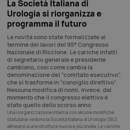
La Società Italiana di
Urologia si riorganizza e
Scienza e Farmaci
programma il futuro
Studi e Analisi
Le novità sono state formalizzate al
Lettere al direttore
termine dei lavori del 95° Congresso
Nazionale di Riccione. Le cariche infatti
Edizioni Regionali
di segretario generale e presidente
cambiano, cosi come cambia la
QS Pro
denominazione del “comitato esecutivo”,
che si trasforma in “consiglio direttivo”.
Professionisti Sanitari.AI
Nessuna modifica di nomi, invece, dal
momento che il congresso elettivo è
Abruzzo
QS Pro Gold
stato quello dello scorso anno
Una riorganizzazione interna con alcune modifiche
QS Club
Newsletter
Basilicata
Artrite & artrosi
statutarie vedono la Società Italiana di Urologia (SIU)
allinearsi a una struttura nuova e più snella. Le cariche