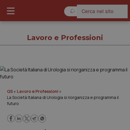
Sabato 8 Agosto 2026
Lavoro e Professioni
Lavoro e Professioni
Cronache
QS
»
Lavoro e Professioni
»
La Società Italiana di Urologia si riorganizza e programma il
Governo e Parlamento
futuro
Regioni e Asl
Lavoro e Professioni