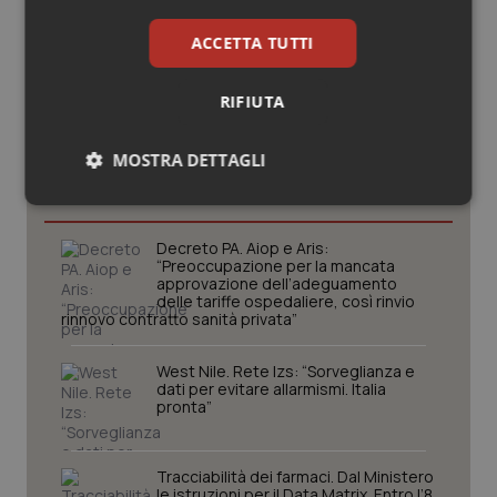
ACCETTA TUTTI
RIFIUTA
Potrebbe interessarti in
MOSTRA DETTAGLI
Lavoro e Professioni
Necessari
Statistici
Marketing
Decreto PA. Aiop e Aris:
“Preoccupazione per la mancata
approvazione dell’adeguamento
delle tariffe ospedaliere, così rinvio
rinnovo contratto sanità privata”
Necessari
Statistici
Marketing
West Nile. Rete Izs: “Sorveglianza e
dati per evitare allarmismi. Italia
I cookie necessari contribuiscono a rendere fruibile il
pronta”
sito web abilitandone funzionalità di base quali la
navigazione sulle pagine e l'accesso alle aree
protette del sito. Il sito web non è in grado di
Tracciabilità dei farmaci. Dal Ministero
funzionare correttamente senza questi cookie.
le istruzioni per il Data Matrix. Entro l’8