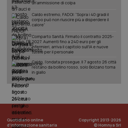
PHPSESSID
Sessio
PHP.net
un’ammissione di colpa
www.quotidianosanita.it
Caldo estremo, FADOI: “Sopra i 40 gradi il
corpo può non riuscire più a disperdere il
calore”
Comparto Sanità. Firmato il contratto 2025-
2027. Aumenti fino a 240 euro per gli
infermieri, arriva il capitolo sull'IA e nuove
tutele per il personale
Caldo, l’ondata prosegue. Il 7 agosto 26 città
restano da bollino rosso, solo Bolzano torna
in giallo
_ga_KM60CM4NPH
.quotidianosanita.it
1 anno
mes
Quotidiano online
Copyright 2013-2026
d'informazione sanitaria
© Homnya Srl