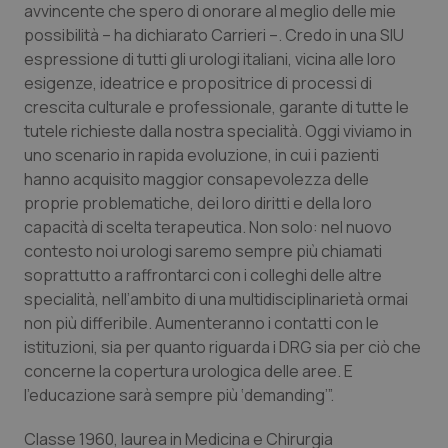
Valle D’Aosta
Oncodermatologia
avvincente che spero di onorare al meglio delle mie
possibilità – ha dichiarato Carrieri –. Credo in una SIU
Veneto
Oncoematologia
espressione di tutti gli urologi italiani, vicina alle loro
esigenze, ideatrice e propositrice di processi di
Oncologia & Nutrizione
crescita culturale e professionale, garante di tutte le
tutele richieste dalla nostra specialità. Oggi viviamo in
uno scenario in rapida evoluzione, in cui i pazienti
Psoriasi & pelle
hanno acquisito maggior consapevolezza delle
proprie problematiche, dei loro diritti e della loro
Quotidiano Cardiologia
capacità di scelta terapeutica. Non solo: nel nuovo
contesto noi urologi saremo sempre più chiamati
Quotidiano Chirurgia
soprattutto a raffrontarci con i colleghi delle altre
specialità, nell’ambito di una multidisciplinarietà ormai
Quotidiano Oncologia
non più differibile. Aumenteranno i contatti con le
istituzioni, sia per quanto riguarda i DRG sia per ciò che
Quotidiano Pediatria
concerne la copertura urologica delle aree. E
l’educazione sarà sempre più ‘demanding’”.
Rene & patologie urogenitali
Classe 1960, laurea in Medicina e Chirurgia