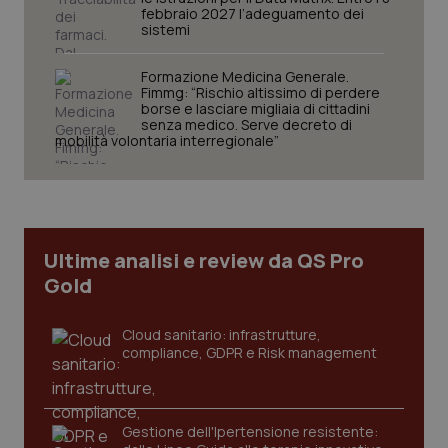
Nome
Fornitore
/
Dominio
Scaden
febbraio 2027 l’adeguamento dei
sistemi
VISITOR_PRIVACY_METADATA
5 mesi
YouTube
settim
.youtube.com
Formazione Medicina Generale.
Fimmg: “Rischio altissimo di perdere
borse e lasciare migliaia di cittadini
senza medico. Serve decreto di
mobilità volontaria interregionale”
Ultime analisi e review da QS Pro
Gold
Cloud sanitario: infrastrutture,
compliance, GDPR e Risk management
CookieScriptConsent
5 mesi
CookieScript
settim
www.quotidianosanita.it
Gestione dell'Ipertensione resistente: