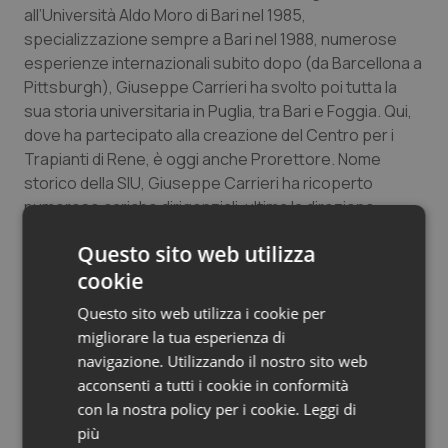
all’Università Aldo Moro di Bari nel 1985,
Salute orale & impianti
specializzazione sempre a Bari nel 1988, numerose
esperienze internazionali subito dopo (da Barcellona a
Sangue & coagulazione
Pittsburgh), Giuseppe Carrieri ha svolto poi tutta la
sua storia universitaria in Puglia, tra Bari e Foggia. Qui,
Tiroide
dove ha partecipato alla creazione del Centro per i
Trapianti di Rene, è oggi anche Prorettore. Nome
Tumore al seno
storico della SIU, Giuseppe Carrieri ha ricoperto
numerose cariche dirigenziali, ultima la direzione
Tumore ovarico
dell’Ufficio Educazionale.
Questo sito web utilizza
cookie
Tumori del Polmone & Testa Collo
Questo sito web utilizza i cookie per
Tumori gastrointestinali
migliorare la tua esperienza di
navigazione. Utilizzando il nostro sito web
acconsenti a tutti i cookie in conformità
Ulcera & Reflusso
20 Ottobre 2022
con la nostra policy per i cookie.
Leggi di
© Riproduzione riservata
più
Vaccini