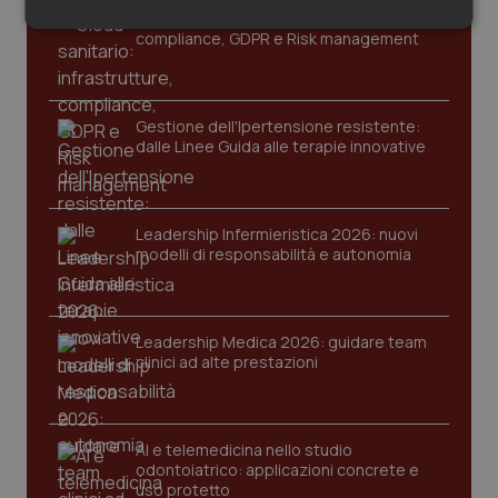
Cloud sanitario: infrastrutture,
Salute orale & impianti
Necessari
Statistici
Marketing
compliance, GDPR e Risk management
Sangue & coagulazione
Gestione dell'Ipertensione resistente:
Tiroide
dalle Linee Guida alle terapie innovative
Necessari
Statistici
Marketing
Tumore al seno
I cookie necessari contribuiscono a rendere fruibile il
Leadership Infermieristica 2026: nuovi
sito web abilitandone funzionalità di base quali la
Tumore ovarico
modelli di responsabilità e autonomia
navigazione sulle pagine e l'accesso alle aree
protette del sito. Il sito web non è in grado di
funzionare correttamente senza questi cookie.
Tumori del Polmone & Testa Collo
Nome
Fornitore
/
Dominio
Scaden
Leadership Medica 2026: guidare team
clinici ad alte prestazioni
VISITOR_PRIVACY_METADATA
5 mesi
YouTube
Tumori gastrointestinali
settim
.youtube.com
Ulcera & Reflusso
AI e telemedicina nello studio
odontoiatrico: applicazioni concrete e
Vaccini
uso protetto