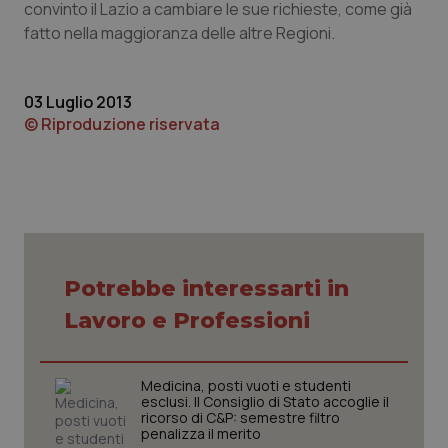
convinto il Lazio a cambiare le sue richieste, come già
fatto nella maggioranza delle altre Regioni.
Piemonte
HIV
Provincia Autonoma di Bolzano
Infezioni & Febbre
03 Luglio 2013
© Riproduzione riservata
Provincia Autonoma di Trento
Ipertensione & Scompenso
Puglia
Malattie rare
Sardegna
Malattia di Crohn & Rettocolite Ulcerosa
Potrebbe interessarti in
Sicilia
Neuroscienze & patologie neurodegenerative
Lavoro e Professioni
Toscana
Obesità
Medicina, posti vuoti e studenti
Umbria
Oftalmologia
esclusi. Il Consiglio di Stato accoglie il
ricorso di C&P: semestre filtro
penalizza il merito