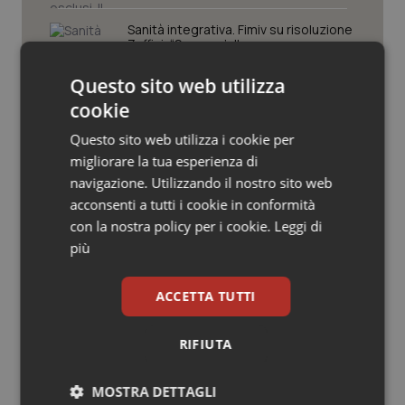
Valle D’Aosta
Oncodermatologia
Sanità integrativa. Fimiv su risoluzione
Zaffini: “Serva un’alleanza per
Veneto
Oncoematologia
rafforzare il Ssn”
Questo sito web utilizza
Oncologia & Nutrizione
cookie
FNCF e SCI firmano l’accordo quadro
Chimica, per la ricerca e la cultura
Questo sito web utilizza i cookie per
Psoriasi & pelle
scientifica
migliorare la tua esperienza di
navigazione. Utilizzando il nostro sito web
Quotidiano Cardiologia
Comparto sanità. Siaps su rinnovo
acconsenti a tutti i cookie in conformità
contratto: “Bene risorse stanziate,
con la nostra policy per i cookie.
Leggi di
ma la distribuzione crea disparità tra
Quotidiano Chirurgia
le professioni sanitarie”
più
Quotidiano Oncologia
ACCETTA TUTTI
Quotidiano Pediatria
RIFIUTA
Ultime analisi e review da QS Pro
Gold
Rene & patologie urogenitali
MOSTRA DETTAGLI