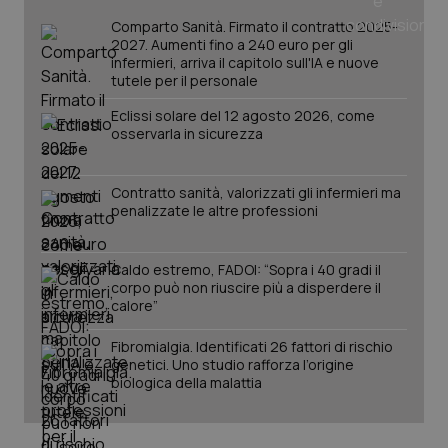
tracking-sites-ironfish-
www.quotidianosanita.it
4
tracking-enable
settim
Comparto Sanità. Firmato il contratto 2025-
2 gior
2027. Aumenti fino a 240 euro per gli
infermieri, arriva il capitolo sull'IA e nuove
tutele per il personale
Eclissi solare del 12 agosto 2026, come
tracking-sites-ironfish-
www.quotidianosanita.it
4
osservarla in sicurezza
session-id
settim
2 gior
Contratto sanità, valorizzati gli infermieri ma
penalizzate le altre professioni
_ga
1 anno
Google LLC
mes
.quotidianosanita.it
Caldo estremo, FADOI: “Sopra i 40 gradi il
corpo può non riuscire più a disperdere il
calore”
Fibromialgia. Identificati 26 fattori di rischio
genetici. Uno studio rafforza l’origine
biologica della malattia