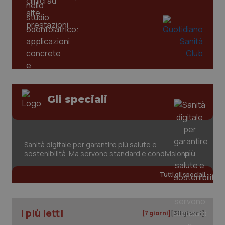
Gli speciali
CookieScriptConsent
5 mesi
CookieScript
settim
www.quotidianosanita.it
Sanità digitale per garantire più salute e
sostenibilità. Ma servono standard e condivisione
Tutti gli speciali
I più letti
[7 giorni]
[30 giorni]