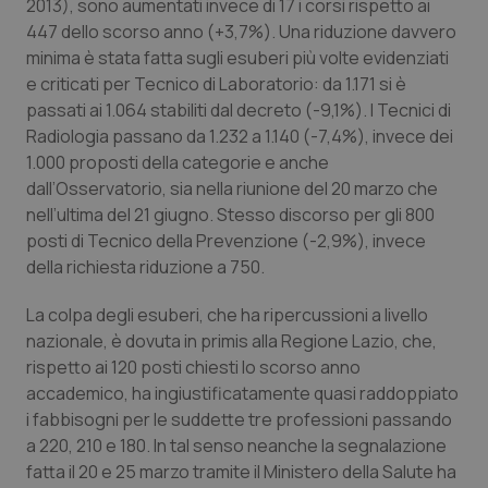
2013), sono aumentati invece di 17 i corsi rispetto ai
Calabria
Asma & BPCO
447 dello scorso anno (+3,7%). Una riduzione davvero
minima è stata fatta sugli esuberi più volte evidenziati
Campania
Car-T
e criticati per Tecnico di Laboratorio: da 1.171 si è
passati ai 1.064 stabiliti dal decreto (-9,1%). I Tecnici di
Emilia-Romagna
Colesterolo & coronaropatie
Radiologia passano da 1.232 a 1.140 (-7,4%), invece dei
1.000 proposti della categorie e anche
Friuli Venezia Giulia
Dermatite Atopica
dall’Osservatorio, sia nella riunione del 20 marzo che
nell’ultima del 21 giugno. Stesso discorso per gli 800
posti di Tecnico della Prevenzione (-2,9%), invece
Lazio
Diabete & glucometri
della richiesta riduzione a 750.
Liguria
Disturbi dell’umore
La colpa degli esuberi, che ha ripercussioni a livello
nazionale, è dovuta in primis alla Regione Lazio, che,
Lombardia
Dolore
rispetto ai 120 posti chiesti lo scorso anno
accademico, ha ingiustificatamente quasi raddoppiato
Marche
Donna & Salute
i fabbisogni per le suddette tre professioni passando
a 220, 210 e 180. In tal senso neanche la segnalazione
Molise
Epatiti
fatta il 20 e 25 marzo tramite il Ministero della Salute ha