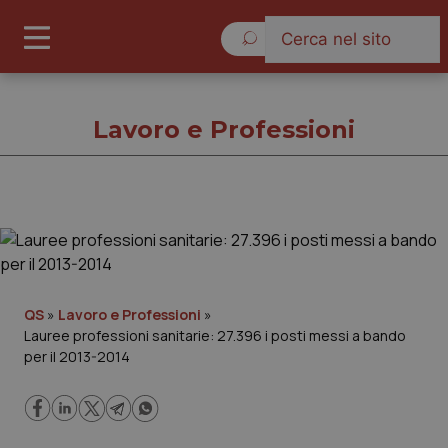
Giovedì 6 Agosto 2026
Lavoro e Professioni
Lavoro e Professioni
Cronache
QS
»
Lavoro e Professioni
»
Lauree professioni sanitarie: 27.396 i posti messi a bando
Governo e Parlamento
per il 2013-2014
Regioni e Asl
Lavoro e Professioni