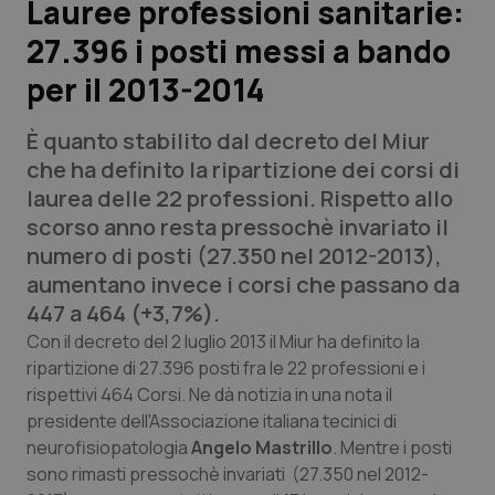
Lauree professioni sanitarie:
27.396 i posti messi a bando
Scienza e Farmaci
per il 2013-2014
Studi e Analisi
È quanto stabilito dal decreto del Miur
Lettere al direttore
che ha definito la ripartizione dei corsi di
laurea delle 22 professioni. Rispetto allo
Edizioni Regionali
scorso anno resta pressochè invariato il
numero di posti (27.350 nel 2012-2013),
QS Pro
aumentano invece i corsi che passano da
447 a 464 (+3,7%).
Professionisti Sanitari.AI
Con il decreto del 2 luglio 2013 il Miur ha definito la
ripartizione di 27.396 posti fra le 22 professioni e i
rispettivi 464 Corsi. Ne dà notizia in una nota il
Abruzzo
QS Pro Gold
presidente dell'Associazione italiana tecinici di
QS Club
Newsletter
neurofisiopatologia
Angelo Mastrillo
. Mentre i posti
Basilicata
Artrite & artrosi
sono rimasti pressochè invariati (27.350 nel 2012-