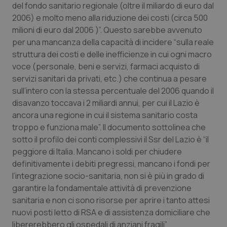
del fondo sanitario regionale (oltre il miliardo di euro dal
Piemonte
HIV
2006) e molto meno alla riduzione dei costi (circa 500
milioni di euro dal 2006 )”. Questo sarebbe avvenuto
per una mancanza della capacità di incidere “sulla reale
Provincia Autonoma di Bolzano
Infezioni & Febbre
struttura dei costi e delle inefficienze in cui ogni macro
voce (personale, beni e servizi, farmaci acquisto di
Provincia Autonoma di Trento
Ipertensione & Scompenso
servizi sanitari da privati, etc.) che continua a pesare
sull’intero con la stessa percentuale del 2006 quando il
Puglia
Malattie rare
disavanzo toccava i 2 miliardi annui, per cui il Lazio è
ancora una regione in cui il sistema sanitario costa
Sardegna
Malattia di Crohn & Rettocolite Ulcerosa
troppo e funziona male”. Il documento sottolinea che
sotto il profilo dei conti complessivi il Ssr del Lazio è “il
Sicilia
Neuroscienze & patologie neurodegenerative
peggiore di Italia. Mancano i soldi per chiudere
definitivamente i debiti pregressi, mancano i fondi per
Toscana
Obesità
l’integrazione socio-sanitaria, non si è più in grado di
garantire la fondamentale attività di prevenzione
sanitaria e non ci sono risorse per aprire i tanto attesi
Umbria
Oftalmologia
nuovi posti letto di RSA e di assistenza domiciliare che
libererebbero gli ospedali di anziani fragili”.