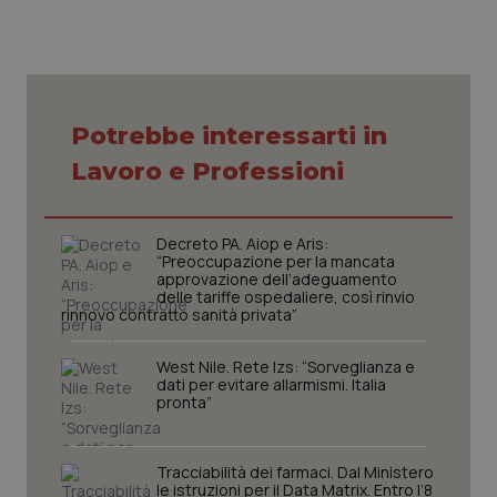
Potrebbe interessarti in
Lavoro e Professioni
tracking-sites-ironfish-
www.quotidianosanita.it
4
tracking-enable
settim
2 gior
Decreto PA. Aiop e Aris:
“Preoccupazione per la mancata
approvazione dell’adeguamento
delle tariffe ospedaliere, così rinvio
tracking-sites-ironfish-
www.quotidianosanita.it
4
rinnovo contratto sanità privata”
session-id
settim
2 gior
West Nile. Rete Izs: “Sorveglianza e
dati per evitare allarmismi. Italia
pronta”
_ga
1 anno
Google LLC
mes
.quotidianosanita.it
Tracciabilità dei farmaci. Dal Ministero
le istruzioni per il Data Matrix. Entro l’8