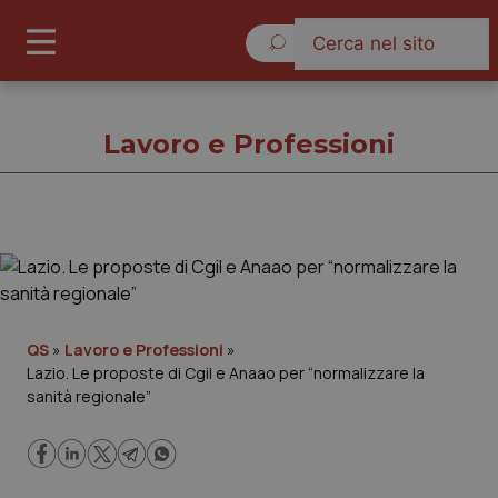
Sabato 8 Agosto 2026
Lavoro e Professioni
Lavoro e Professioni
Cronache
QS
»
Lavoro e Professioni
»
Lazio. Le proposte di Cgil e Anaao per “normalizzare la
Governo e Parlamento
sanità regionale”
Regioni e Asl
Lavoro e Professioni