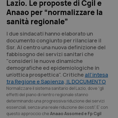
Lazio. Le proposte di Cgil e
Anaao per “normalizzare la
Scienza e Farmaci
sanità regionale”
Studi e Analisi
I due sindacati hanno elaborato un
Lettere al direttore
documento congiunto per rilanciare il
Ssr. Al centro una nuova definizione del
Edizioni Regionali
fabbisogno dei servizi sanitari che
"consideri le nuove dinamiche
QS Pro
demografiche ed epidemiologiche in
un'ottica prospettica". Critiche
all'intesa
Professionisti Sanitari.AI
tra Regione e Sapienza
.
IL DOCUMENTO
Normalizzare il sistema sanitario del Lazio, dove “gli
Abruzzo
QS Pro Gold
effetti del piano di rientro regionale stanno
determinando una progressiva riduzione dei servizi
QS Club
Newsletter
essenziali, senza una reale riduzione dei costi”. E’ con
Basilicata
Artrite & artrosi
questo approccio che
Anaao Assomed e Fp Cgil