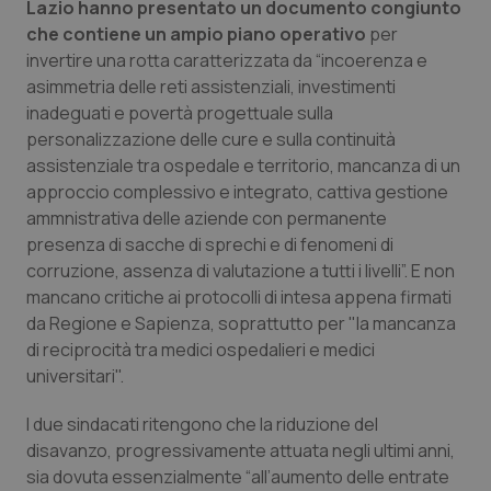
Lazio hanno presentato un documento congiunto
Calabria
Asma & BPCO
che contiene un ampio piano operativo
per
invertire una rotta caratterizzata da “incoerenza e
Campania
Car-T
asimmetria delle reti assistenziali, investimenti
inadeguati e povertà progettuale sulla
Emilia-Romagna
Colesterolo & coronaropatie
personalizzazione delle cure e sulla continuità
assistenziale tra ospedale e territorio, mancanza di un
Friuli Venezia Giulia
Dermatite Atopica
approccio complessivo e integrato, cattiva gestione
ammnistrativa delle aziende con permanente
Lazio
Diabete & glucometri
presenza di sacche di sprechi e di fenomeni di
corruzione, assenza di valutazione a tutti i livelli”. E non
mancano critiche ai protocolli di intesa appena firmati
Liguria
Disturbi dell’umore
da Regione e Sapienza, soprattutto per "la mancanza
di reciprocità tra medici ospedalieri e medici
Lombardia
Dolore
universitari".
Marche
Donna & Salute
I due sindacati ritengono che la riduzione del
disavanzo, progressivamente attuata negli ultimi anni,
Molise
Epatiti
sia dovuta essenzialmente “all’aumento delle entrate