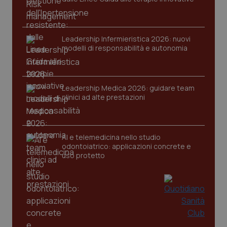
PHPSESSID
Sessio
PHP.net
www.quotidianosanita.it
Leadership Infermieristica 2026: nuovi
modelli di responsabilità e autonomia
Leadership Medica 2026: guidare team
clinici ad alte prestazioni
AI e telemedicina nello studio
odontoiatrico: applicazioni concrete e
uso protetto
_ga_KM60CM4NPH
.quotidianosanita.it
1 anno
mes