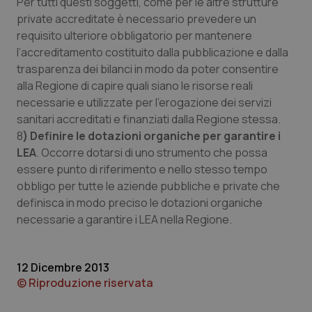
Per tutti questi soggetti, come per le altre strutture
Nome
Fornitore
/
Dominio
Scaden
private accreditate è necessario prevedere un
VISITOR_PRIVACY_METADATA
5 mesi
YouTube
requisito ulteriore obbligatorio per mantenere
settim
.youtube.com
l’accreditamento costituito dalla pubblicazione e dalla
trasparenza dei bilanci in modo da poter consentire
alla Regione di capire quali siano le risorse reali
necessarie e utilizzate per l’erogazione dei servizi
sanitari accreditati e finanziati dalla Regione stessa.
8
) Definire le dotazioni organiche per garantire i
LEA
. Occorre dotarsi di uno strumento che possa
essere punto di riferimento e nello stesso tempo
obbligo per tutte le aziende pubbliche e private che
definisca in modo preciso le dotazioni organiche
necessarie a garantire i LEA nella Regione.
CookieScriptConsent
5 mesi
CookieScript
settim
www.quotidianosanita.it
12 Dicembre 2013
© Riproduzione riservata