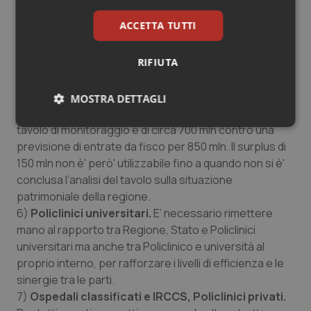
5)
Questione risorse e disavanzo.
Si ritiene che in
ACCETTA TUTTI
una prima fase triennale siano necessari investimenti
per cambiare veramente il sistema e che poi tali
RIFIUTA
investimenti potranno produrre i risparmi attesi e solo
allora, quindi, si potrebbe procedere alla riduzione
della pressione fiscale e cioè poco prima della fine
MOSTRA DETTAGLI
della legislatura. Ad oggi il disavanzo 2013 stimato dal
Necessari
Statistici
Marketing
tavolo di monitoraggio è di circa 700 mln contro una
previsione di entrate da fisco per 850 mln. Il surplus di
150 mln non è' però' utilizzabile fino a quando non si è'
conclusa l’analisi del tavolo sulla situazione
patrimoniale della regione.
6)
Policlinici universitari.
E’ necessario rimettere
Necessari
Statistici
Marketing
mano al rapporto tra Regione, Stato e Policlinici
universitari ma anche tra Policlinico e università al
I cookie necessari contribuiscono a rendere fruibile il
proprio interno, per rafforzare i livelli di efficienza e le
sito web abilitandone funzionalità di base quali la
navigazione sulle pagine e l'accesso alle aree
sinergie tra le parti.
protette del sito. Il sito web non è in grado di
7)
Ospedali classificati e IRCCS, Policlinici privati.
funzionare correttamente senza questi cookie.