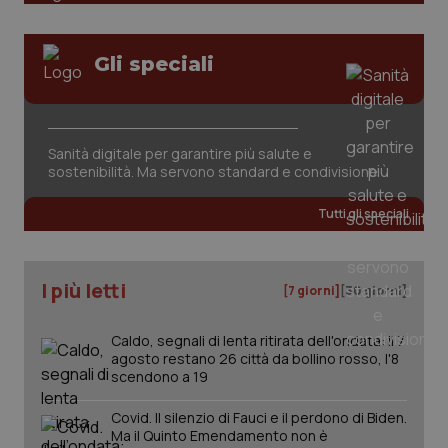
Gli speciali
Fornitore
/
Nome
Scadenza
Descrizion
Dominio
Nome
Fornitore
/
Dominio
Scadenza
Des
Sanità digitale per garantire più salute e
_ga_0VMQEQKQ1N
.quotidianosanita.it
1 anno 1
Questo
mese
cookie
sostenibilità. Ma servono standard e condivisione
VISITOR_INFO1_LIVE
5 mesi 4
Que
Google LLC
viene
settimane
imp
.youtube.com
utilizzato
You
da Google
ten
Tutti gli speciali
Analytics
pre
per
del
mantener
vid
lo stato
inco
della
può
I più letti
[7 giorni]
[30 giorni]
sessione.
det
vis
web
uti
Caldo, segnali di lenta ritirata dell'ondata: il 7
nuo
agosto restano 26 città da bollino rosso, l'8
ver
scendono a 19
dell
You
Covid. Il silenzio di Fauci e il perdono di Biden.
__Secure-YNID
.youtube.com
5 mesi 4
Que
Ma il Quinto Emendamento non è
settimane
imp