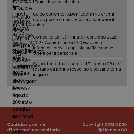
You
un’ammissione di colpa
ten
pre
Caldo estremo, FADOI: “Sopra i 40 gradi il
del
vid
corpo può non riuscire più a disperdere il
inco
calore”
può
det
vis
Comparto Sanità. Firmato il contratto 2025-
web
2027. Aumenti fino a 240 euro per gli
uti
nuo
infermieri, arriva il capitolo sull'IA e nuove
ver
tutele per il personale
dell
You
Caldo, l’ondata prosegue. Il 7 agosto 26 città
YSC
Sessione
Que
restano da bollino rosso, solo Bolzano torna
Google LLC
imp
.youtube.com
in giallo
You
ten
vis
vid
__Secure-
.youtube.com
5 mesi 4
Que
ROLLOUT_TOKEN
settimane
imp
You
ges
del
e d
per
Quotidiano online
Copyright 2013-2026
del
d'informazione sanitaria
© Homnya Srl
ute