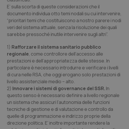
Salute orale & impianti
E’ sulla scorta di queste considerazioni che il
documento individua otto temi nodali su cui intervenire,
“prioritari temi che costituiscono a nostro parere i nodi
Sangue & coagulazione
veri del sistema attuale, senza la risoluzione dei quali
sarebbe pressoché inutile intervenire sugli altri”.
Tiroide
1)
Rafforzare il sistema sanitario pubblico
Tumore al seno
regionale
, come controllore dell’accesso alle
prestazioni e dell’appropriatezza delle stesse. In
Tumore ovarico
particolare è necessario introdurre e verificare i livelli
di cura nelle RSA, che oggi erogano solo prestazioni di
Tumori del Polmone & Testa Collo
livello assistenziale medio – alto.
2)
Innovare i sistemi di governance del SSR.
In
questo senso è necessario definire a livello regionale
Tumori gastrointestinali
un sistema che assicuri l’autonomia delle funzioni
tecniche di gestione e di valutazione e controllo da
Ulcera & Reflusso
quelle di programmazione e indirizzo proprie della
direzione politica. E’ inoltre importante rendere la
Vaccini