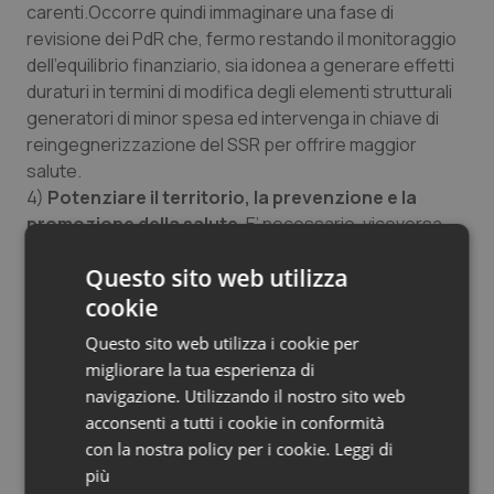
carenti.Occorre quindi immaginare una fase di
revisione dei PdR che, fermo restando il monitoraggio
dell’equilibrio finanziario, sia idonea a generare effetti
duraturi in termini di modifica degli elementi strutturali
generatori di minor spesa ed intervenga in chiave di
reingegnerizzazione del SSR per offrire maggior
salute.
4)
Potenziare il territorio, la prevenzione e la
promozione della salute
. E’ necessario, viceversa
partire dalla identificazione e verifica della qualità dei
Questo sito web utilizza
percorsi assistenziali e di cura e su questo costruire il
nuovo modello. In questo senso è necessario
cookie
ripensare le reti assistenziali, garantendo più presidi di
Questo sito web utilizza i cookie per
prossimità, RSA, RSSA e case della salute. Sulle Case
migliorare la tua esperienza di
della Salute è considerato apprezzabile il D.C.A. n. 428
navigazione. Utilizzando il nostro sito web
del 2013 che dovrà essere recepito nei nuovi Atti
acconsenti a tutti i cookie in conformità
Aziendali delle ASL le cui linee guida devono essere
con la nostra policy per i cookie.
Leggi di
modificate ed integrate al fine di tener conto delle
più
risorse impiegate.