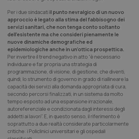
Valle D’Aosta
Oncodermatologia
Per i due sindacati
il punto nevralgico di un nuovo
Veneto
Oncoematologia
approccio è legato alla stima del fabbisogno dei
servizi sanitari, che non tenga conto soltanto
Oncologia & Nutrizione
dell’esistente ma che consideri pienamente le
nuove dinamiche demografiche ed
Psoriasi & pelle
epidemiologiche anche in un’ottica prospettica.
Per invertire il trend negativo in atto “è necessario
individuare e far propria una strategia di
Quotidiano Cardiologia
programmazione, di visione, di gestione, che diventi,
quindi, lo strumento di governo in grado di riallineare la
Quotidiano Chirurgia
capacità dei servizi alla domanda appropriata di cura,
secondo percorsi finalizzati, in un sistema da molto
Quotidiano Oncologia
tempo esposto ad una espansione irrazionale,
autoreferenziale e condizionata dagli interessi degli
Quotidiano Pediatria
addetti ai lavori”. E, in questo senso, il riferimento è
soprattutto a due realtà considerate particolarmente
Rene & patologie urogenitali
critiche: i Policlinici universitari e gli ospedali
classificati.