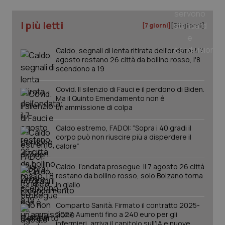
I più letti
tracking-sites-ironfish-
www.quotidianosanita.it
4
[7 giorni]
[30 giorni]
tracking-enable
settim
2 gior
Caldo, segnali di lenta ritirata dell'ondata: il 7
agosto restano 26 città da bollino rosso, l'8
scendono a 19
tracking-sites-ironfish-
www.quotidianosanita.it
4
session-id
settim
Covid. Il silenzio di Fauci e il perdono di Biden.
2 gior
Ma il Quinto Emendamento non è
un’ammissione di colpa
Caldo estremo, FADOI: “Sopra i 40 gradi il
corpo può non riuscire più a disperdere il
_ga
1 anno
Google LLC
mes
.quotidianosanita.it
calore”
Caldo, l’ondata prosegue. Il 7 agosto 26 città
restano da bollino rosso, solo Bolzano torna
in giallo
Comparto Sanità. Firmato il contratto 2025-
2027. Aumenti fino a 240 euro per gli
infermieri, arriva il capitolo sull'IA e nuove