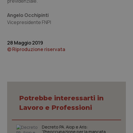
previdenziale.
Piemonte
HIV
Angelo Occhipinti
Vicepresidente FNPI
Provincia Autonoma di Bolzano
Infezioni & Febbre
Provincia Autonoma di Trento
Ipertensione & Scompenso
28 Maggio 2019
© Riproduzione riservata
Puglia
Malattie rare
Sardegna
Malattia di Crohn & Rettocolite Ulcerosa
Sicilia
Neuroscienze & patologie neurodegenerative
Potrebbe interessarti in
Toscana
Obesità
Lavoro e Professioni
Umbria
Oftalmologia
Decreto PA. Aiop e Aris:
“Preoccupazione per la mancata