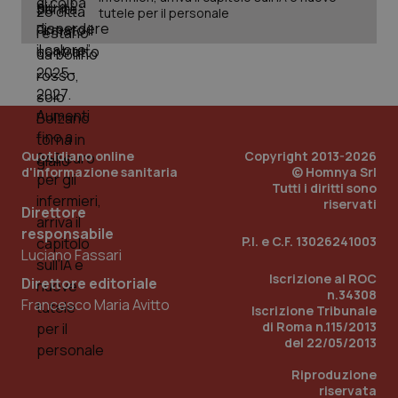
tutele per il personale
Quotidiano online
Copyright 2013-2026
d'informazione sanitaria
© Homnya Srl
Tutti i diritti sono
riservati
Direttore
responsabile
P.I. e C.F. 13026241003
Luciano Fassari
Iscrizione al ROC
Direttore editoriale
PHPSESSID
Sessio
PHP.net
n.34308
Francesco Maria Avitto
www.quotidianosanita.it
Iscrizione Tribunale
di Roma n.115/2013
del 22/05/2013
Riproduzione
riservata