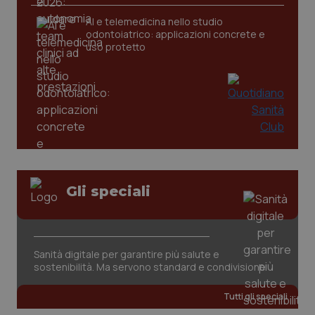
AI e telemedicina nello studio
odontoiatrico: applicazioni concrete e
uso protetto
CookieScriptConsent
5 mesi
CookieScript
settim
www.quotidianosanita.it
Gli speciali
Sanità digitale per garantire più salute e
sostenibilità. Ma servono standard e condivisione
Tutti gli speciali