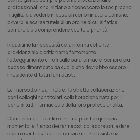
Calabria
Asma & BPCO
professionali, che iniziano a riconoscere le reciproche
fragilità e a vedere in esse un denominatore comune,
Campania
Car-T
ovvero la scarsa tutela di un ordine di cui si fatica
sempre più a comprendere scelte e priorità.
Emilia-Romagna
Colesterolo & coronaropatie
Ribadiamo la necessità della riforma dell'ente
previdenziale e critichiamo fortemente
Friuli Venezia Giulia
Dermatite Atopica
l'atteggiamento di Fofi sulle parafarmacie, sempre più
spesso dimenticate da quello che dovrebbe essere il
Lazio
Diabete & glucometri
Presidente di tutti i farmacisti.
Liguria
Disturbi dell’umore
La Fnpi sottolinea, inoltre, la stretta collaborazione
con i colleghi non titolari, collaborazione nata per il
Lombardia
Dolore
bene di tutti i farmacisti e della loro professionalità.
Marche
Donna & Salute
Come sempre ribadito saremo pronti in qualsiasi
momento, al fianco dei farmacisti collaboratori, a dare il
nostro contributo per riformare il nostro sistema
Molise
Epatiti