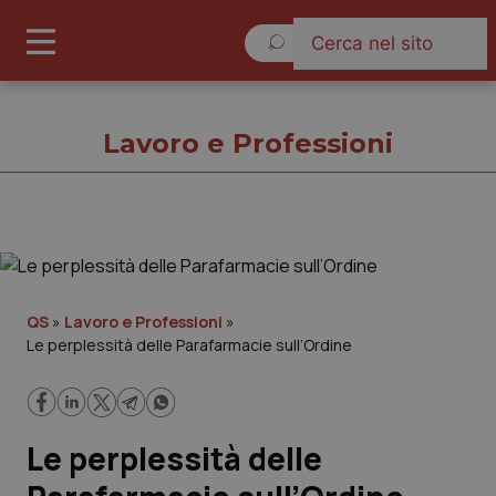
Domenica 9 Agosto 2026
Lavoro e Professioni
Lavoro e Professioni
Cronache
QS
»
Lavoro e Professioni
»
Le perplessità delle Parafarmacie sull’Ordine
Governo e Parlamento
Regioni e Asl
Le perplessità delle
Lavoro e Professioni