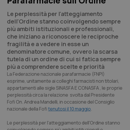
Parafarmacie sull’Ordine
Le perplessità per l'atteggiamento
Scienza e Farmaci
dell'Ordine stanno coinvolgendo sempre
più ambiti istituzionali e professionali,
Studi e Analisi
che iniziano a riconoscere le reciproche
fragilità e a vedere in esse un
Lettere al direttore
denominatore comune, ovvero la scarsa
tutela di un ordine di cui si fatica sempre
Edizioni Regionali
più a comprendere scelte e priorità
QS Pro
La Federazione nazionale parafarmacie (FNPI)
esprime, unitamente ai colleghi farmacisti non titolari,
appartamenti alle sigle SINASFA E CONASFA , le proprie
Professionisti Sanitari.AI
perplessità circa la relazione svolta dal Presidente
Fofi On. Andrea Mandelli, in occasione del Consiglio
Abruzzo
QS Pro Gold
nazionale della Fofi
tenutosi il 10 maggio
.
QS Club
Newsletter
Basilicata
Artrite & artrosi
Le perplessità per l'atteggiamento dell'Ordine stanno
coinvolgendo sempre più ambiti istituzionali e