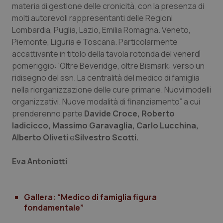
materia di gestione delle cronicità, con la presenza di
navigazione sulle pagine e l'accesso alle aree
protette del sito. Il sito web non è in grado di
molti autorevoli rappresentanti delle Regioni
funzionare correttamente senza questi cookie.
Lombardia, Puglia, Lazio, Emilia Romagna. Veneto,
Nome
Fornitore
/
Dominio
Scaden
Piemonte, Liguria e Toscana. Particolarmente
VISITOR_PRIVACY_METADATA
5 mesi
YouTube
accattivante in titolo della tavola rotonda del venerdì
settim
.youtube.com
pomeriggio: ‘Oltre Beveridge, oltre Bismark: verso un
ridisegno del ssn. La centralità del medico di famiglia
nella riorganizzazione delle cure primarie. Nuovi modelli
organizzativi. Nuove modalità di finanziamento” a cui
prenderenno parte
Davide Croce, Roberto
Iadicicco, Massimo Garavaglia, Carlo Lucchina,
Alberto Oliveti
e
Silvestro Scotti.
Eva Antoniotti
Gallera: “Medico di famiglia figura
fondamentale”
CookieScriptConsent
5 mesi
CookieScript
settim
www.quotidianosanita.it