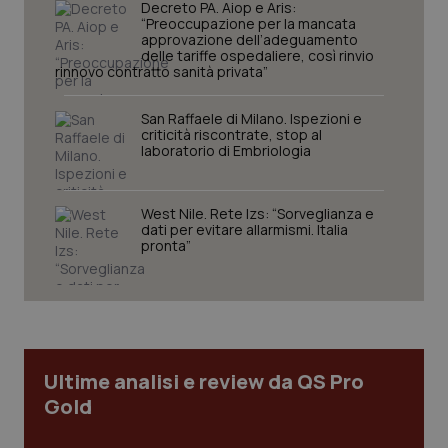
_ga
Decreto PA. Aiop e Aris:
1 anno
Google LLC
mes
.quotidianosanita.it
“Preoccupazione per la mancata
approvazione dell’adeguamento
delle tariffe ospedaliere, così rinvio
rinnovo contratto sanità privata”
San Raffaele di Milano. Ispezioni e
criticità riscontrate, stop al
laboratorio di Embriologia
West Nile. Rete Izs: “Sorveglianza e
dati per evitare allarmismi. Italia
pronta”
Ultime analisi e review da QS Pro
Gold