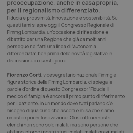
preoccupazione, anche in casa propria,
Calabria
Asma & BPCO
per il regionalismo differenziato.
Fiducia e prossimità. Innovazione e sostenibilità. Su
Campania
Car-T
questi temi si apre oggi il Congresso Regionale di
Fimmg Lombardia, un’occasione di riflessione e
Emilia-Romagna
Colesterolo & coronaropatie
dibattito per una Regione che già da molti anni
persegue nei fatti una linea di “autonomia
Friuli Venezia Giulia
Dermatite Atopica
differenziata”, ben prima delle novità legislative in
discussione in questi giorni.
Lazio
Diabete & glucometri
Fiorenzo Corti
, vicesegretario nazionale Fimmg e
Liguria
Disturbi dell’umore
figura storica della Fimmg Lombardia, ci spiega le
parole d’ordine di questo Congresso: “Fiducia. Il
medico di famiglia è ancora il primo punto di riferimento
Lombardia
Dolore
per il paziente: in un mondo dove tutti parlano c’è
bisogno di qualcuno che ascolti e mi sa che siamo
Marche
Donna & Salute
rimasti in pochi. Innovazione. Gli iscritti nei nostri
elenchi non sono solo malati, ma sono persone che
Molise
Epatiti
abitano intorno i nostri studi: malati, malati gravi, malati