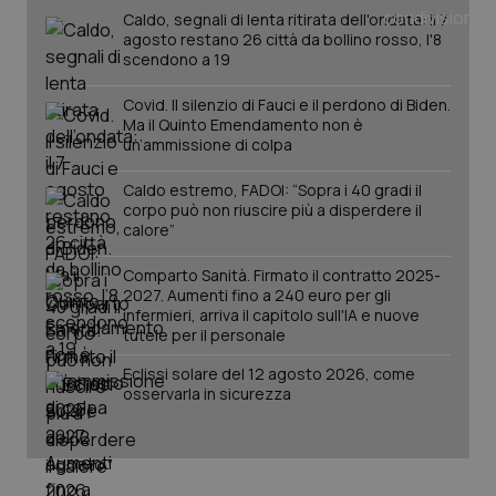
You
Caldo, segnali di lenta ritirata dell'ondata: il 7
agosto restano 26 città da bollino rosso, l'8
__Secure-YNID
.youtube.com
5 mesi 4
Que
scendono a 19
settimane
imp
You
ten
Covid. Il silenzio di Fauci e il perdono di Biden.
pre
del
Ma il Quinto Emendamento non è
vid
un’ammissione di colpa
inco
può
det
Caldo estremo, FADOI: “Sopra i 40 gradi il
vis
corpo può non riuscire più a disperdere il
web
calore”
uti
nuo
ver
Comparto Sanità. Firmato il contratto 2025-
dell
You
2027. Aumenti fino a 240 euro per gli
infermieri, arriva il capitolo sull'IA e nuove
YSC
Sessione
Que
Google LLC
tutele per il personale
imp
.youtube.com
You
ten
Eclissi solare del 12 agosto 2026, come
vis
osservarla in sicurezza
vid
__Secure-
.youtube.com
5 mesi 4
Que
ROLLOUT_TOKEN
settimane
imp
You
ges
del