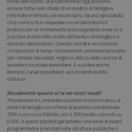
Valle D’Aosta
Oncodermatologia
fondo dell’occhio, una spirometria oggi possono
essere fatte nello studio di un medico di famiglia e
refertate in remoto, se necessario, da uno specialista,
Veneto
Oncoematologia
così come si fa in ospedale o in un laboratorio il
prelievo per un trattamento anticoagulante orale, lo si
Oncologia & Nutrizione
può fare anche nello studio del medico di famiglia o a
domicilio del paziente. Questo vuol dire un risparmio
Psoriasi & pelle
complessivo di tempi, spostamenti, permessi lavorativi
per i familiari dei malati, migliore utilizzo delle risorse di
Quotidiano Cardiologia
assistenza sociale domiciliare. E vuol dire anche
liberare i canali ospedalieri, accorciando le liste
Quotidiano Chirurgia
d’attesa.
Quotidiano Oncologia
Attualmente questo si fa nei vostri studi?
Attualmente in Lombardia i pazienti cronici in carico ai
medici di famiglia con il Piano di assistenza individuale
Quotidiano Pediatria
(PAI) sono circa 300mila, con 2.500 medici coinvolti su
6.000. A questi pazienti garantiamo una serie di esami
Rene & patologie urogenitali
programmati e prenotati nelle strutture pubbliche o