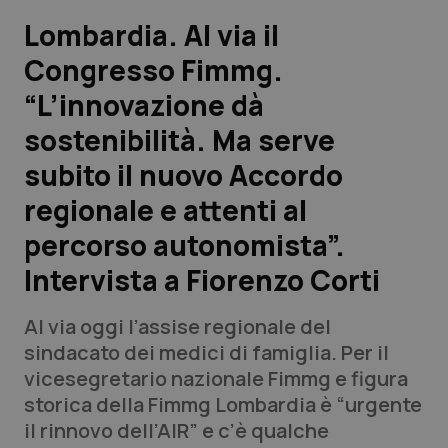
Lombardia. Al via il
Scienza e Farmaci
Congresso Fimmg.
“L’innovazione dà
Studi e Analisi
sostenibilità. Ma serve
Lettere al direttore
subito il nuovo Accordo
Edizioni Regionali
regionale e attenti al
percorso autonomista”.
QS Pro
Intervista a Fiorenzo Corti
Professionisti Sanitari.AI
Al via oggi l’assise regionale del
sindacato dei medici di famiglia. Per il
Abruzzo
QS Pro Gold
vicesegretario nazionale Fimmg e figura
storica della Fimmg Lombardia è “urgente
QS Club
Newsletter
Basilicata
Artrite & artrosi
il rinnovo dell’AIR” e c’è qualche