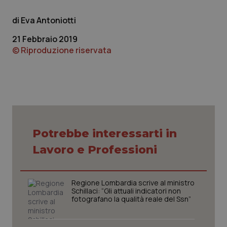
Eva Antoniotti
21 Febbraio 2019
© Riproduzione riservata
tracking-sites-ironfish-
www.quotidianosanita.it
4
tracking-enable
settim
2 gior
Potrebbe interessarti in
Lavoro e Professioni
tracking-sites-ironfish-
www.quotidianosanita.it
4
session-id
settim
Regione Lombardia scrive al ministro
2 gior
Schillaci: “Gli attuali indicatori non
fotografano la qualità reale del Ssn”