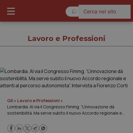
Venerdì 7 Agosto 2026
Lavoro e Professioni
Lavoro e Professioni
Cronache
Governo e Parlamento
QS
»
Lavoro e Professioni
»
Lombardia. Al via il Congresso Fimmg. “L’innovazione dà
sostenibilità. Ma serve subito il nuovo Accordo regionale e
Regioni e Asl
attenti al percorso autonomista”. Intervista a Fiorenzo Corti
Lavoro e Professioni