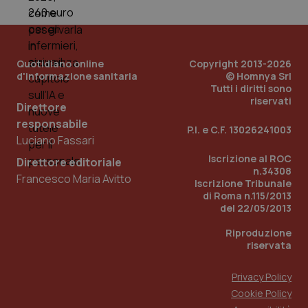
e d
per
del
ute
tracking-sites-
www.quotidianosanita.it
4
Que
Quotidiano online
Copyright 2013-2026
ironfish-tracking-
settimane
imp
d'informazione sanitaria
© Homnya Srl
named-enable
2 giorni
dal
per 
Tutti i diritti sono
sis
riservati
Direttore
sol
ute
responsabile
ide
P.I. e C.F. 13026241003
Wel
Luciano Fassari
Iscrizione al ROC
Direttore editoriale
n.34308
Francesco Maria Avitto
Iscrizione Tribunale
di Roma n.115/2013
del 22/05/2013
Riproduzione
riservata
Privacy Policy
Cookie Policy