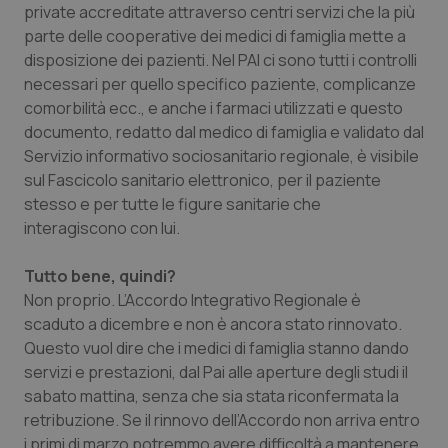
private accreditate attraverso centri servizi che la più
Salute orale & impianti
parte delle cooperative dei medici di famiglia mette a
disposizione dei pazienti. Nel PAI ci sono tutti i controlli
Sangue & coagulazione
necessari per quello specifico paziente, complicanze
comorbilità ecc., e anche i farmaci utilizzati e questo
Tiroide
documento, redatto dal medico di famiglia e validato dal
Servizio informativo sociosanitario regionale, è visibile
Tumore al seno
sul Fascicolo sanitario elettronico, per il paziente
stesso e per tutte le figure sanitarie che
interagiscono con lui.
Tumore ovarico
Tutto bene, quindi?
Tumori del Polmone & Testa Collo
Non proprio. L’Accordo Integrativo Regionale è
scaduto a dicembre e non è ancora stato rinnovato.
Tumori gastrointestinali
Questo vuol dire che i medici di famiglia stanno dando
servizi e prestazioni, dal Pai alle aperture degli studi il
Ulcera & Reflusso
sabato mattina, senza che sia stata riconfermata la
retribuzione. Se il rinnovo dell’Accordo non arriva entro
Vaccini
i primi di marzo potremmo avere difficoltà a mantenere