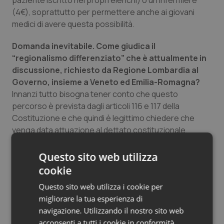
paziente iscritto nei propri elenchi) o un infermiere
(4€), soprattutto per permettere anche ai giovani
medici di avere questa possibilità.
Domanda inevitabile. Come giudica il
“regionalismo differenziato” che è attualmente in
discussione, richiesto da Regione Lombardia al
Governo, insieme a Veneto ed Emilia-Romagna?
Innanzi tutto bisogna tener conto che questo
percorso è prevista dagli articoli 116 e 117 della
Costituzione e che quindi è legittimo chiedere che
venga data attuazione al dettato costituzionale.
In linea generale non possiamo permetterci che
questo percorso comporti un peggioramento
Questo sito web utilizza
dell’accesso ai servizi sanitari dei cittadini delle aree
cookie
più povere del paese, e nello specifico, come medici di
Questo sito web utilizza i cookie per
famiglia abbiamo qualche preoccupazione, perché la
migliorare la tua esperienza di
nostra Regione ha sempre privilegiato l’ospedale
navigazione. Utilizzando il nostro sito web
rispetto al territorio. Dobbiamo sottolineare come i
acconsenti a tutti i cookie in conformità