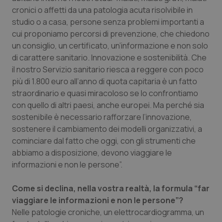
cronici o affetti da una patologia acuta risolvibile in
Piemonte
HIV
studio o a casa, persone senza problemi importanti a
cui proponiamo percorsi di prevenzione, che chiedono
Provincia Autonoma di Bolzano
Infezioni & Febbre
un consiglio, un certificato, un’informazione e non solo
di carattere sanitario. Innovazione e sostenibilità. Che
Provincia Autonoma di Trento
Ipertensione & Scompenso
il nostro Servizio sanitario riesca a reggere con poco
più di 1.800 euro all’anno di quota capitaria è un fatto
straordinario e quasi miracoloso se lo confrontiamo
Puglia
Malattie rare
con quello di altri paesi, anche europei. Ma perché sia
sostenibile è necessario rafforzare l’innovazione,
Sardegna
Malattia di Crohn & Rettocolite Ulcerosa
sostenere il cambiamento dei modelli organizzativi, a
cominciare dal fatto che oggi, con gli strumenti che
Sicilia
Neuroscienze & patologie neurodegenerative
abbiamo a disposizione, devono viaggiare le
informazioni e non le persone”.
Toscana
Obesità
Come si declina, nella vostra realtà, la formula “far
Umbria
Oftalmologia
viaggiare le informazioni e non le persone”?
Nelle patologie croniche, un elettrocardiogramma, un