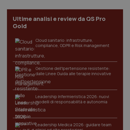
CookieScriptConsent
5 mesi
CookieScript
settim
www.quotidianosanita.it
Ultime analisi e review da QS Pro
Gold
Cloud sanitario: infrastrutture,
compliance, GDPR e Risk management
Gestione dell'Ipertensione resistente:
dalle Linee Guida alle terapie innovative
tracking-sites-ironfish-
www.quotidianosanita.it
4
tracking-enable
settim
2 gior
Leadership Infermieristica 2026: nuovi
modelli di responsabilità e autonomia
tracking-sites-ironfish-
www.quotidianosanita.it
4
session-id
settim
Leadership Medica 2026: guidare team
2 gior
clinici ad alte prestazioni