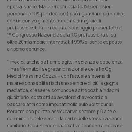
specialistiche. Ma ogni denuncia (63% per lesioni
Piemonte
HIV
personali e 11% per decessi) può riguardare più medici,
con un coinvolgimento di decine di migliaia di
Provincia Autonoma di Bolzano
Infezioni & Febbre
professionisti. In un recente sondaggio presentato al
1° Congresso Nazionale sulla RC professionale, su
Provincia Autonoma di Trento
Ipertensione & Scompenso
oltre 20mila medici intervistati il 99% si sente esposto
a rischio denunce.
Puglia
Malattie rare
“I medici, anche se hanno agito in scienza e coscienza
– ha affermato il segretario nazionale della Fp Cgil
Sardegna
Malattia di Crohn & Rettocolite Ulcerosa
Medici Massimo Cozza – con l'attuale sistema di
malaresponsabilità rischiano sempre di più la gogna
Sicilia
Neuroscienze & patologie neurodegenerative
mediatica, di essere comunque sottoposti a indagini
giudiziarie, costretti ad avvalersi di avvocati e a
Toscana
Obesità
passare anni come imputati nelle aule dei tribunali.
Peraltro con polizze assicurative sempre più alte e
Umbria
Oftalmologia
con minori tutele anche da parte delle stesse aziende
sanitarie. Così in modo cautelativo tendono a operare