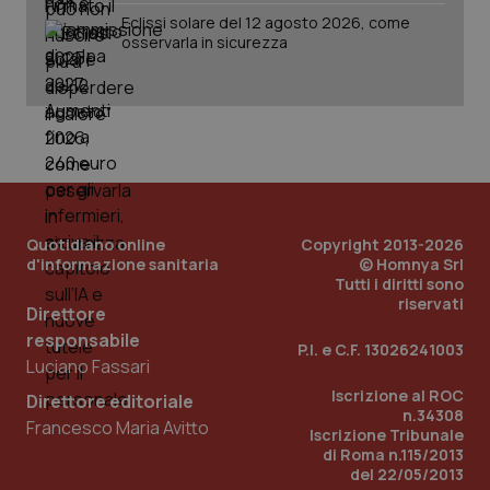
Eclissi solare del 12 agosto 2026, come
osservarla in sicurezza
_ga_KM60CM4NPH
.quotidianosanita.it
1 anno
mes
Quotidiano online
Copyright 2013-2026
Fornitore
/
d'informazione sanitaria
© Homnya Srl
Nome
Scadenza
Descrizion
Dominio
Tutti i diritti sono
Nome
Fornitore
/
Dominio
Scadenza
Des
riservati
_ga_0VMQEQKQ1N
.quotidianosanita.it
1 anno 1
Questo
Direttore
mese
cookie
VISITOR_INFO1_LIVE
5 mesi 4
Que
Google LLC
responsabile
viene
settimane
imp
.youtube.com
P.I. e C.F. 13026241003
utilizzato
You
Luciano Fassari
da Google
ten
Analytics
pre
Iscrizione al ROC
Direttore editoriale
per
del
n.34308
mantener
vid
Francesco Maria Avitto
lo stato
Iscrizione Tribunale
inco
della
può
di Roma n.115/2013
sessione.
det
del 22/05/2013
vis