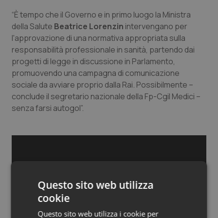
Salute orale & impianti
“È tempo che il Governo e in primo luogo la Ministra
della Salute
Beatrice Lorenzin
intervengano per
Sangue & coagulazione
l'approvazione di una normativa appropriata sulla
responsabilità professionale in sanità, partendo dai
progetti di legge in discussione in Parlamento,
Tiroide
promuovendo una campagna di comunicazione
sociale da avviare proprio dalla Rai. Possibilmente –
Tumore al seno
conclude il segretario nazionale della Fp-Cgil Medici –
senza farsi autogol”.
Tumore ovarico
Tumori del Polmone & Testa Collo
Tumori gastrointestinali
Questo sito web utilizza
Ulcera & Reflusso
cookie
Vaccini
Questo sito web utilizza i cookie per