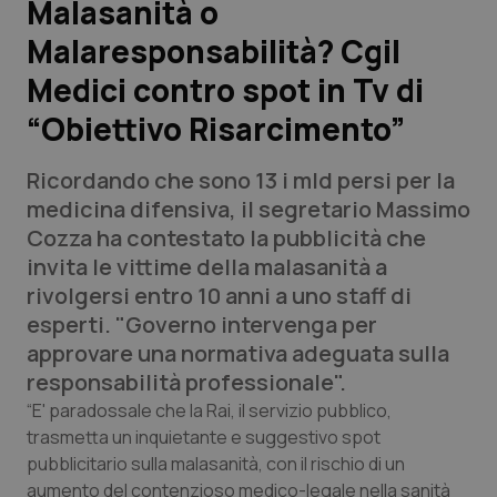
Malasanità o
Malaresponsabilità? Cgil
Scienza e Farmaci
Medici contro spot in Tv di
Studi e Analisi
“Obiettivo Risarcimento”
Lettere al direttore
Ricordando che sono 13 i mld persi per la
medicina difensiva, il segretario Massimo
Edizioni Regionali
Cozza ha contestato la pubblicità che
invita le vittime della malasanità a
QS Pro
rivolgersi entro 10 anni a uno staff di
esperti. "Governo intervenga per
Professionisti Sanitari.AI
approvare una normativa adeguata sulla
responsabilità professionale".
Abruzzo
QS Pro Gold
“E' paradossale che la Rai, il servizio pubblico,
trasmetta un inquietante e suggestivo spot
QS Club
Newsletter
Basilicata
Artrite & artrosi
pubblicitario sulla malasanità, con il rischio di un
aumento del contenzioso medico-legale nella sanità