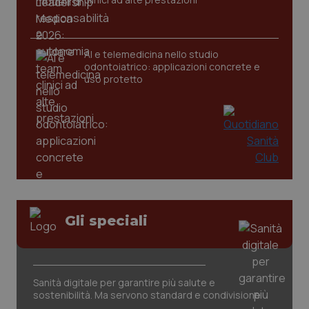
_ga
1 anno
Google LLC
AI e telemedicina nello studio
mes
.quotidianosanita.it
odontoiatrico: applicazioni concrete e
uso protetto
Gli speciali
Sanità digitale per garantire più salute e
sostenibilità. Ma servono standard e condivisione