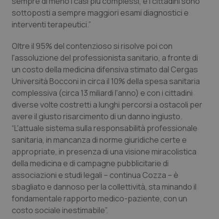
sempre di meno i casi più complessi, e i cittadini sono
Valle D’Aosta
Oncodermatologia
sottoposti a sempre maggiori esami diagnostici e
interventi terapeutici.”
Veneto
Oncoematologia
Oltre il 95% del contenzioso si risolve poi con
Oncologia & Nutrizione
l'assoluzione del professionista sanitario, a fronte di
un costo della medicina difensiva stimato dal Cergas
Psoriasi & pelle
Università Bocconi in circa il 10% della spesa sanitaria
complessiva (circa 13 miliardi l'anno) e con i cittadini
Quotidiano Cardiologia
diverse volte costretti a lunghi percorsi a ostacoli per
avere il giusto risarcimento di un danno ingiusto.
“L'attuale sistema sulla responsabilità professionale
Quotidiano Chirurgia
sanitaria, in mancanza di norme giuridiche certe e
appropriate, in presenza di una visione miracolistica
Quotidiano Oncologia
della medicina e di campagne pubblicitarie di
associazioni e studi legali – continua Cozza – è
Quotidiano Pediatria
sbagliato e dannoso per la collettività, sta minando il
fondamentale rapporto medico-paziente, con un
Rene & patologie urogenitali
costo sociale inestimabile”.