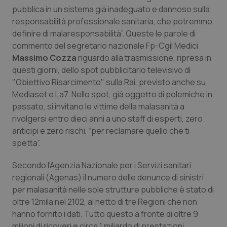
Calabria
Asma & BPCO
pubblica in un sistema già inadeguato e dannoso sulla
responsabilità professionale sanitaria, che potremmo
definire di malaresponsabilità”. Queste le parole di
Campania
Car-T
commento del segretario nazionale Fp-Cgil Medici
Massimo Cozza
riguardo alla trasmissione, ripresa in
Emilia-Romagna
Colesterolo & coronaropatie
questi giorni, dello spot pubblicitario televisivo di
"Obiettivo Risarcimento" sulla Rai, previsto anche su
Friuli Venezia Giulia
Dermatite Atopica
Mediaset e La7. Nello spot, già oggetto di polemiche in
passato, si invitano le vittime della malasanità a
Lazio
Diabete & glucometri
rivolgersi entro dieci anni a uno staff di esperti, zero
anticipi e zero rischi, “per reclamare quello che ti
Liguria
Disturbi dell’umore
spetta”.
Secondo l'Agenzia Nazionale per i Servizi sanitari
Lombardia
Dolore
regionali (Agenas) il numero delle denunce di sinistri
per malasanità nelle sole strutture pubbliche è stato di
Marche
Donna & Salute
oltre 12mila nel 2102, al netto di tre Regioni che non
hanno fornito i dati. Tutto questo a fronte di oltre 9
Molise
Epatiti
milioni di ricoveri e circa 1 miliardo di prestazioni