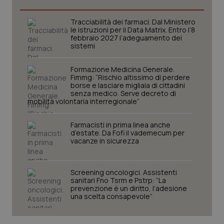
Necessari
Statistici
Marketing
Tracciabilità dei farmaci. Dal Ministero
I cookie necessari contribuiscono a rendere fruibile il
le istruzioni per il Data Matrix. Entro l’8
sito web abilitandone funzionalità di base quali la
febbraio 2027 l’adeguamento dei
navigazione sulle pagine e l'accesso alle aree
sistemi
protette del sito. Il sito web non è in grado di
funzionare correttamente senza questi cookie.
Nome
Fornitore
/
Dominio
Scaden
Formazione Medicina Generale.
Fimmg: “Rischio altissimo di perdere
VISITOR_PRIVACY_METADATA
5 mesi
YouTube
borse e lasciare migliaia di cittadini
settim
.youtube.com
senza medico. Serve decreto di
mobilità volontaria interregionale”
Farmacisti in prima linea anche
d’estate. Da Fofi il vademecum per
vacanze in sicurezza
Screening oncologici. Assistenti
sanitari Fno Tsrm e Pstrp: “La
prevenzione è un diritto, l’adesione
una scelta consapevole”