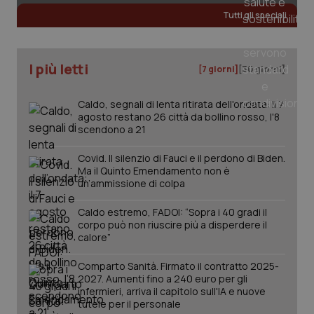
Tutti gli speciali
I più letti
[7 giorni]
[30 giorni]
PHPSESSID
Sessio
PHP.net
www.quotidianosanita.it
Caldo, segnali di lenta ritirata dell'ondata: il 7
agosto restano 26 città da bollino rosso, l'8
scendono a 21
Covid. Il silenzio di Fauci e il perdono di Biden.
Ma il Quinto Emendamento non è
un’ammissione di colpa
Caldo estremo, FADOI: “Sopra i 40 gradi il
corpo può non riuscire più a disperdere il
calore”
Comparto Sanità. Firmato il contratto 2025-
2027. Aumenti fino a 240 euro per gli
infermieri, arriva il capitolo sull'IA e nuove
tutele per il personale