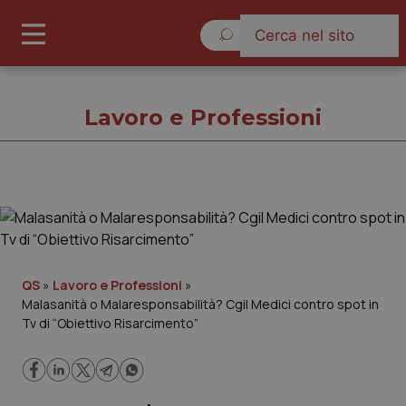
Venerdì 7 Agosto 2026
Lavoro e Professioni
Lavoro e Professioni
Cronache
QS
»
Lavoro e Professioni
»
Malasanità o Malaresponsabilità? Cgil Medici contro spot in
Governo e Parlamento
Tv di “Obiettivo Risarcimento”
Regioni e Asl
Lavoro e Professioni