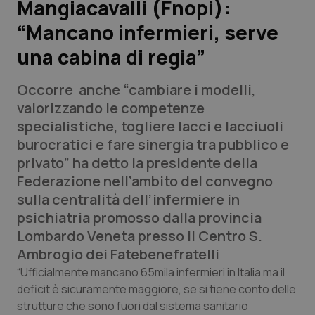
Mangiacavalli (Fnopi):
“Mancano infermieri, serve
Scienza e Farmaci
una cabina di regia”
Studi e Analisi
Occorre anche “cambiare i modelli,
Lettere al direttore
valorizzando le competenze
specialistiche, togliere lacci e lacciuoli
Edizioni Regionali
burocratici e fare sinergia tra pubblico e
privato” ha detto la presidente della
QS Pro
Federazione nell’ambito del convegno
sulla centralità dell’infermiere in
Professionisti Sanitari.AI
psichiatria promosso dalla provincia
Lombardo Veneta presso il Centro S.
Abruzzo
QS Pro Gold
Ambrogio dei Fatebenefratelli
“Ufficialmente mancano 65mila infermieri in Italia ma il
QS Club
Newsletter
Basilicata
Artrite & artrosi
deficit è sicuramente maggiore, se si tiene conto delle
strutture che sono fuori dal sistema sanitario