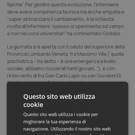
tipiche”. Per gestire questa evoluzione, l’infermiere
Salute orale & impianti
deve avere competenza tecnica ma anche empatia e
“saper abbracciare il cambiamento, è la richiesta
Sangue & coagulazione
rivolta all’infermiere: spesso si sperimenta sul campo
e non nei corsi universitari” ha commentato Giobbio.
Tiroide
La giornata si è aperta con il saluto del superiore della
Tumore al seno
Provincia Lombardo Veneta, fra Massimo Villa (“quella
psichiatrica – ha detto – è una emergenza a livello
sociale, abbiamo ricoverati tanti giovani…”), e con
Tumore ovarico
l’intervento di fra Gian Carlo Lapic su san Giovanni Di
Dio, fondatore dei Fatebenefratelli, la cui santità iniziò
Tumori del Polmone & Testa Collo
“in un manicomio”, dove fu rinchiuso perché si era
Questo sito web utilizza
convertito.
Tumori gastrointestinali
cookie
San Giovanni di Dio “ha fatto l’esperienza del malato
mentale nel XVI secolo e fu una esperienza disumana e
Questo sito web utilizza i cookie per
Ulcera & Reflusso
disumanizzante” ha ricordato Lapic. In quel contesto,
migliorare la tua esperienza di
nacque una vocazione duplice: quella religiosa ma
navigazione. Utilizzando il nostro sito web
Vaccini
anche “uno stile assistenziale improntato