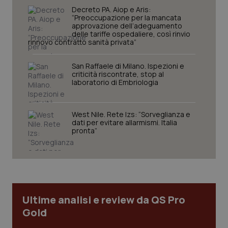
navigazione sulle pagine e l'accesso alle aree
Decreto PA. Aiop e Aris:
protette del sito. Il sito web non è in grado di
“Preoccupazione per la mancata
funzionare correttamente senza questi cookie.
approvazione dell’adeguamento
delle tariffe ospedaliere, così rinvio
Nome
Fornitore
/
Dominio
Scaden
rinnovo contratto sanità privata”
VISITOR_PRIVACY_METADATA
5 mesi
YouTube
settim
.youtube.com
San Raffaele di Milano. Ispezioni e
criticità riscontrate, stop al
laboratorio di Embriologia
West Nile. Rete Izs: “Sorveglianza e
dati per evitare allarmismi. Italia
pronta”
Ultime analisi e review da QS Pro
Gold
CookieScriptConsent
5 mesi
CookieScript
settim
www.quotidianosanita.it