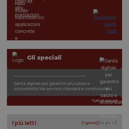
_ga
1 anno
Google LLC
mes
.quotidianosanita.it
Gli speciali
Sanità digitale per garantire più salute e
sostenibilità. Ma servono standard e condivisione
Tutti gli speciali
I più letti
[7 giorni]
[30 giorni]