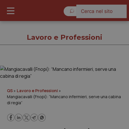
Venerdì 7 Agosto 2026
Lavoro e Professioni
Lavoro e Professioni
Cronache
QS
»
Lavoro e Professioni
»
Mangiacavalli (Fnopi): “Mancano infermieri, serve una cabina
Governo e Parlamento
di regia”
Regioni e Asl
Lavoro e Professioni