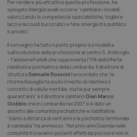
Per rendere più attrattiva questa professione, ha
spiegato Mangiacavalli occorre “cambiare i modelli,
Piemonte
HIV
valorizzando le competenze specialistiche, togliere
lacci e lacciuoli burocratici e fare sinergia tra pubblico
Provincia Autonoma di Bolzano
Infezioni & Febbre
e privato”.
Provincia Autonoma di Trento
Ipertensione & Scompenso
Il convegno ha fatto il punto proprio sui modelli e
sull’evoluzione della professione al centro S. Ambrogio
Puglia
Malattie rare
– Fatebenefratelli che rappresenta l’11% dell’offerta
riabilitativa psichiatrica della Lombardia. Il direttore di
Sardegna
Malattia di Crohn & Rettocolite Ulcerosa
struttura
Samuele Rossoni
ha ricordato che “la
riforma Basaglia ha avuto il merito di ridefinire il
concetto di salute mentale, ma ha pur sempre
Sicilia
Neuroscienze & patologie neurodegenerative
quarant’anni” e il direttore sanitario
Gian Marco
Giobbio
che in Lombardia nel 2007 si è dato un
Toscana
Obesità
assetto alle comunità psichiatriche e riabilitative:
“siamo a distanza di vent’anni e la psichiatria territoriale
Umbria
Oftalmologia
è cambiata” ha ammesso. “Nei primi anni Duemila nelle
comunità trovavamo pazienti affetti da psicosi e non si