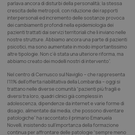
Valle D’Aosta
Oncodermatologia
parlava ancora di disturbi della personalità; la stessa
crescita delle metropoli, con riduzione dei rapporti
Veneto
Oncoematologia
interpersonali ed incremento delle sostanze provoca
dei cambiamenti profondi nella epidemiologia dei
Oncologia & Nutrizione
pazienti trattati dai servizi territoriali che li inviano nelle
nostre strutture. Abbiamo ancora una parte di pazienti
psicotici, ma sono aumentate in modo importantissimo
Psoriasi & pelle
altre tipologie. Non c’è stata una ulteriore riforma, ma
abbiamo creato dei modelli nostri di intervento”.
Quotidiano Cardiologia
Nel centro di Cernusco sul Naviglio – che rappresenta
Quotidiano Chirurgia
l’11% dell’offerta riabilitativa della Lombardia – oggi si
trattano nelle diverse comunità “pazienti più fragili e
Quotidiano Oncologia
diversi tra loro, quadri clinici già complessi in
adolescenza, dipendenze da internet e varie forme di
Quotidiano Pediatria
disagio, alimentate dai media, che possono diventare
patologiche” ha raccontato il primario Emanuela
Novelli, insistendo sull’importanza della formazione
Rene & patologie urogenitali
continua per affrontare delle patologie “sempre meno