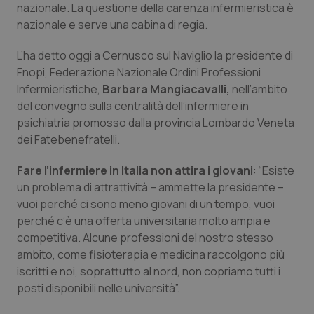
nazionale. La questione della carenza infermieristica è
Calabria
Asma & BPCO
nazionale e serve una cabina di regia.
Campania
Car-T
L’ha detto oggi a Cernusco sul Naviglio la presidente di
Fnopi, Federazione Nazionale Ordini Professioni
Emilia-Romagna
Colesterolo & coronaropatie
Infermieristiche,
Barbara Mangiacavalli,
nell’ambito
del convegno sulla centralità dell’infermiere in
Friuli Venezia Giulia
Dermatite Atopica
psichiatria promosso dalla provincia Lombardo Veneta
dei Fatebenefratelli.
Lazio
Diabete & glucometri
Fare l’infermiere in Italia non attira i giovani
: “Esiste
un problema di attrattività – ammette la presidente –
Liguria
Disturbi dell’umore
vuoi perché ci sono meno giovani di un tempo, vuoi
perché c’è una offerta universitaria molto ampia e
Lombardia
Dolore
competitiva. Alcune professioni del nostro stesso
ambito, come fisioterapia e medicina raccolgono più
Marche
Donna & Salute
iscritti e noi, soprattutto al nord, non copriamo tutti i
posti disponibili nelle università”.
Molise
Epatiti