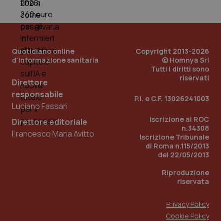
Quotidiano online
Copyright 2013-2026
d'informazione sanitaria
© Homnya Srl
Tutti i diritti sono
riservati
Direttore
Fornitore
/
Nome
Scadenza
Descrizion
responsabile
Dominio
P.I. e C.F. 13026241003
Nome
Fornitore
/
Dominio
Scadenza
Des
Luciano Fassari
_ga_0VMQEQKQ1N
.quotidianosanita.it
1 anno 1
Questo
mese
cookie
VISITOR_INFO1_LIVE
5 mesi 4
Que
Google LLC
Iscrizione al ROC
Direttore editoriale
viene
settimane
imp
.youtube.com
n.34308
utilizzato
You
Francesco Maria Avitto
Iscrizione Tribunale
da Google
ten
Analytics
di Roma n.115/2013
pre
per
del
del 22/05/2013
mantener
vid
lo stato
inco
Riproduzione
della
può
sessione.
det
riservata
vis
web
uti
Privacy Policy
nuo
ver
Cookie Policy