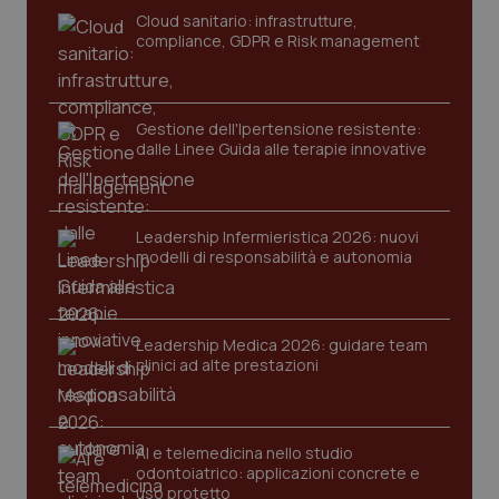
Cloud sanitario: infrastrutture,
compliance, GDPR e Risk management
Gestione dell'Ipertensione resistente:
dalle Linee Guida alle terapie innovative
Leadership Infermieristica 2026: nuovi
modelli di responsabilità e autonomia
tracking-sites-ironfish-
www.quotidianosanita.it
4
tracking-enable
settim
2 gior
Leadership Medica 2026: guidare team
clinici ad alte prestazioni
tracking-sites-ironfish-
www.quotidianosanita.it
4
session-id
settim
2 gior
AI e telemedicina nello studio
odontoiatrico: applicazioni concrete e
uso protetto