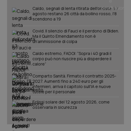
Caldo, segnali di lenta ritirata dell'ondata: il 7
agosto restano 26 città da bollino rosso, l'8
scendono a 19
PHPSESSID
Sessio
PHP.net
www.quotidianosanita.it
Covid. Il silenzio di Fauci e il perdono di Biden.
Ma il Quinto Emendamento non è
un’ammissione di colpa
Caldo estremo, FADOI: “Sopra i 40 gradi il
corpo può non riuscire più a disperdere il
calore”
Comparto Sanità. Firmato il contratto 2025-
2027. Aumenti fino a 240 euro per gli
infermieri, arriva il capitolo sull'IA e nuove
tutele per il personale
Eclissi solare del 12 agosto 2026, come
osservarla in sicurezza
_ga_KM60CM4NPH
.quotidianosanita.it
1 anno
mes