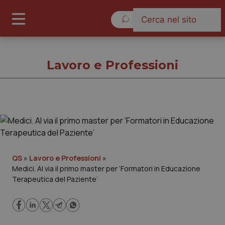
Domenica 9 Agosto 2026
Lavoro e Professioni
Lavoro e Professioni
Cronache
QS
»
Lavoro e Professioni
»
Medici. Al via il primo master per ‘Formatori in Educazione
Governo e Parlamento
Terapeutica del Paziente’
Regioni e Asl
Lavoro e Professioni