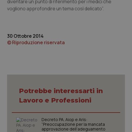
diventare un punto di riferimento per i medici che
vogliono approfondire un tema così delicato”.
Piemonte
HIV
Provincia Autonoma di Bolzano
Infezioni & Febbre
30 Ottobre 2014
Provincia Autonoma di Trento
Ipertensione & Scompenso
© Riproduzione riservata
Puglia
Malattie rare
Sardegna
Malattia di Crohn & Rettocolite Ulcerosa
Sicilia
Neuroscienze & patologie neurodegenerative
Potrebbe interessarti in
Lavoro e Professioni
Toscana
Obesità
Umbria
Oftalmologia
Decreto PA. Aiop e Aris:
“Preoccupazione per la mancata
approvazione dell’adeguamento