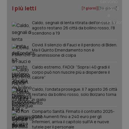
I più letti
[7 giorni]
[30 giorni]
tracking-sites-ironfish-
www.quotidianosanita.it
4
tracking-enable
settim
2 gior
Caldo, segnali di lenta ritirata dell'ondata: il 7
agosto restano 26 città da bollino rosso, l'8
scendono a 19
tracking-sites-ironfish-
www.quotidianosanita.it
4
Covid. Il silenzio di Fauci e il perdono di Biden.
session-id
settim
Ma il Quinto Emendamento non è
2 gior
un’ammissione di colpa
Caldo estremo, FADOI: “Sopra i 40 gradi il
corpo può non riuscire più a disperdere il
_ga
1 anno
Google LLC
calore”
mes
.quotidianosanita.it
Caldo, l’ondata prosegue. Il 7 agosto 26 città
restano da bollino rosso, solo Bolzano torna
in giallo
Comparto Sanità. Firmato il contratto 2025-
2027. Aumenti fino a 240 euro per gli
infermieri, arriva il capitolo sull'IA e nuove
tutele per il personale