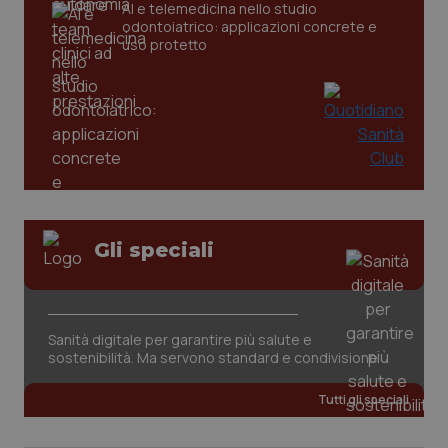
AI e telemedicina nello studio
odontoiatrico: applicazioni concrete e
uso protetto
CookieScriptConsent
5 mesi
CookieScript
settim
www.quotidianosanita.it
Gli speciali
Sanità digitale per garantire più salute e
sostenibilità. Ma servono standard e condivisione
Tutti gli speciali