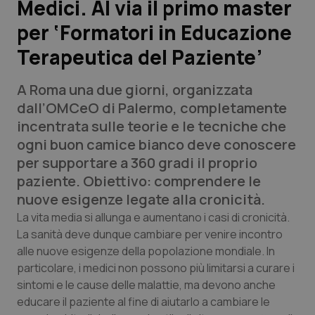
Medici. Al via il primo master
per ‘Formatori in Educazione
Scienza e Farmaci
Terapeutica del Paziente’
Studi e Analisi
A Roma una due giorni, organizzata
Lettere al direttore
dall’OMCeO di Palermo, completamente
incentrata sulle teorie e le tecniche che
Edizioni Regionali
ogni buon camice bianco deve conoscere
per supportare a 360 gradi il proprio
QS Pro
paziente. Obiettivo: comprendere le
nuove esigenze legate alla cronicità.
Professionisti Sanitari.AI
La vita media si allunga e aumentano i casi di cronicità.
La sanità deve dunque cambiare per venire incontro
alle nuove esigenze della popolazione mondiale. In
Abruzzo
QS Pro Gold
particolare, i medici non possono più limitarsi a curare i
QS Club
Newsletter
sintomi e le cause delle malattie, ma devono anche
Basilicata
Artrite & artrosi
educare il paziente al fine di aiutarlo a cambiare le