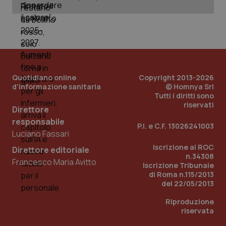
Quotidiano online
Copyright 2013-2026
d'informazione sanitaria
© Homnya Srl
Tutti i diritti sono
riservati
Direttore
responsabile
P.I. e C.F. 13026241003
Luciano Fassari
Iscrizione al ROC
Direttore editoriale
n.34308
PHPSESSID
Sessio
Francesco Maria Avitto
PHP.net
Iscrizione Tribunale
www.quotidianosanita.it
di Roma n.115/2013
del 22/05/2013
Riproduzione
riservata