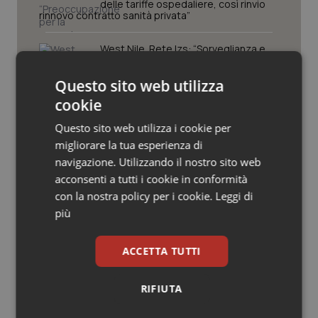
Valle D’Aosta
Oncodermatologia
delle tariffe ospedaliere, così rinvio
rinnovo contratto sanità privata”
Veneto
Oncoematologia
West Nile. Rete Izs: “Sorveglianza e
dati per evitare allarmismi. Italia
pronta”
Oncologia & Nutrizione
Questo sito web utilizza
cookie
Psoriasi & pelle
Tracciabilità dei farmaci. Dal Ministero
Questo sito web utilizza i cookie per
le istruzioni per il Data Matrix. Entro l’8
febbraio 2027 l’adeguamento dei
migliorare la tua esperienza di
Quotidiano Cardiologia
sistemi
navigazione. Utilizzando il nostro sito web
acconsenti a tutti i cookie in conformità
Formazione Medicina Generale.
Quotidiano Chirurgia
Fimmg: “Rischio altissimo di perdere
con la nostra policy per i cookie.
Leggi di
borse e lasciare migliaia di cittadini
più
senza medico. Serve decreto di
Quotidiano Oncologia
mobilità volontaria interregionale”
ACCETTA TUTTI
Quotidiano Pediatria
RIFIUTA
Rene & patologie urogenitali
Ultime analisi e review da QS Pro