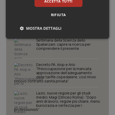
ACCETTA TUTTI
Potrebbe interessarti in
RIFIUTA
Lavoro e Professioni
MOSTRA DETTAGLI
Necessari
Statistici
Marketing
Settimana della Scienza dello
Spallanzani: capire la ricerca per
comprendere il presente
Decreto PA. Aiop e Aris:
“Preoccupazione per la mancata
approvazione dell’adeguamento
Necessari
Statistici
Marketing
delle tariffe ospedaliere, così rinvio
rinnovo contratto sanità privata”
I cookie necessari contribuiscono a rendere fruibile il
sito web abilitandone funzionalità di base quali la
Lazio, nuove regole per gli studi
navigazione sulle pagine e l'accesso alle aree
medici. Magi (Omceo Roma): “Dopo
protette del sito. Il sito web non è in grado di
anni di lavoro, regole più chiare, meno
funzionare correttamente senza questi cookie.
burocrazia e certezza per i
professionisti”
Nome
Fornitore
/
Dominio
Scaden