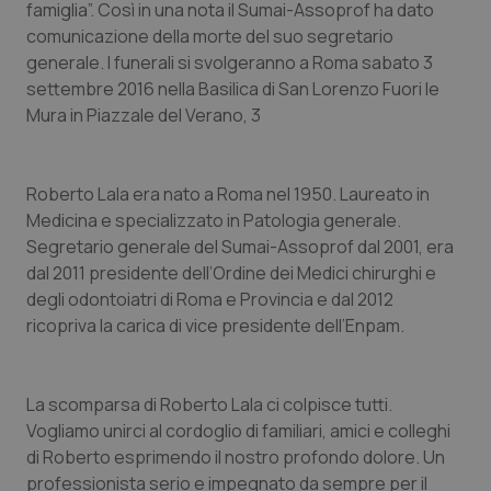
famiglia”. Così in una nota il Sumai-Assoprof ha dato
Calabria
Asma & BPCO
comunicazione della morte del suo segretario
generale. I funerali si svolgeranno a Roma sabato 3
Campania
Car-T
settembre 2016 nella Basilica di San Lorenzo Fuori le
Mura in Piazzale del Verano, 3
Emilia-Romagna
Colesterolo & coronaropatie
Friuli Venezia Giulia
Dermatite Atopica
Roberto Lala era nato a Roma nel 1950. Laureato in
Medicina e specializzato in Patologia generale.
Lazio
Diabete & glucometri
Segretario generale del Sumai-Assoprof dal 2001, era
dal 2011 presidente dell’Ordine dei Medici chirurghi e
degli odontoiatri di Roma e Provincia e dal 2012
Liguria
Disturbi dell’umore
ricopriva la carica di vice presidente dell’Enpam.
Lombardia
Dolore
La scomparsa di Roberto Lala ci colpisce tutti.
Marche
Donna & Salute
Vogliamo unirci al cordoglio di familiari, amici e colleghi
di Roberto esprimendo il nostro profondo dolore. Un
Molise
Epatiti
professionista serio e impegnato da sempre per il