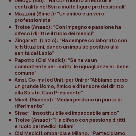
Delogu (Aio): “Ha contribuito a restituire
Valle D’Aosta
Oncodermatologia
centralità nel Ssn a molte figure professionali”
Mazzoni (Simet): “Un amico e un vero
Veneto
Oncoematologia
professionista”
Troise (Anaao): “Con impegno e passione ha
Oncologia & Nutrizione
difeso i diritti e il ruolo dei medici”
Zingaretti (Lazio): “Ha sempre collaborato con
le Istituzioni, dando un impulso positivo alla
Psoriasi & pelle
sanità del Lazio”
Papotto (Cisl Medici): “Se ne va un
Quotidiano Cardiologia
combattente per i diritti, le uguaglianze e il bene
comune”
Quotidiano Chirurgia
Amsi, Co-mai ed Uniti per Unire: “Abbiamo perso
un grande Uomo, Amico e difensore del diritto
alla Salute. Ciao Presidente”
Quotidiano Oncologia
Miceli (Simeca): “Medici perdono un punto di
riferimento”
Quotidiano Pediatria
Sisac: “Insostituibile ed impeccabile amico”
Troise (Anaao): “Ha difeso con passione diritti
e ruolo dei medici italiani”
Rene & patologie urogenitali
Cisl Medici Lombardia e Milano: “Partecipiamo