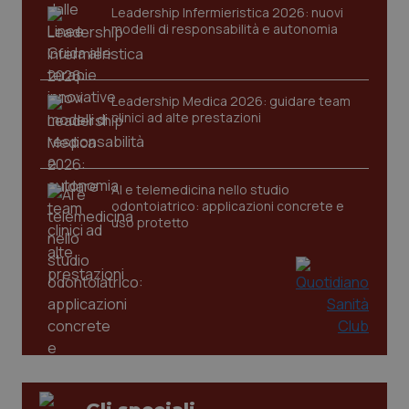
Leadership Infermieristica 2026: nuovi
modelli di responsabilità e autonomia
Leadership Medica 2026: guidare team
clinici ad alte prestazioni
tracking-sites-ironfish-
www.quotidianosanita.it
4
tracking-enable
settim
2 gior
AI e telemedicina nello studio
odontoiatrico: applicazioni concrete e
uso protetto
tracking-sites-ironfish-
www.quotidianosanita.it
4
session-id
settim
2 gior
_ga
1 anno
Google LLC
mes
.quotidianosanita.it