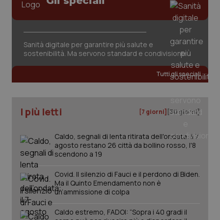
Gli speciali
Sanità digitale per garantire più salute e
sostenibilità. Ma servono standard e condivisione
Tutti gli speciali
I più letti
[7 giorni]
[30 giorni]
Caldo, segnali di lenta ritirata dell'ondata: il 7
agosto restano 26 città da bollino rosso, l'8
scendono a 19
Covid. Il silenzio di Fauci e il perdono di Biden.
Ma il Quinto Emendamento non è
un’ammissione di colpa
PHPSESSID
Sessio
PHP.net
Caldo estremo, FADOI: “Sopra i 40 gradi il
www.quotidianosanita.it