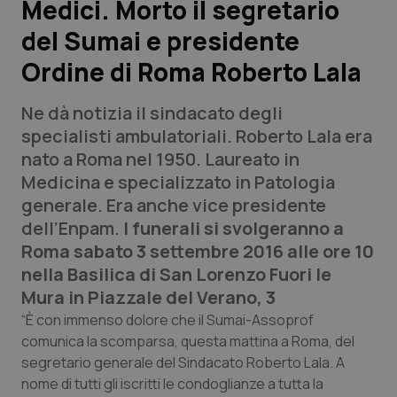
Medici. Morto il segretario
del Sumai e presidente
Scienza e Farmaci
Ordine di Roma Roberto Lala
Studi e Analisi
Ne dà notizia il sindacato degli
Lettere al direttore
specialisti ambulatoriali. Roberto Lala era
nato a Roma nel 1950. Laureato in
Edizioni Regionali
Medicina e specializzato in Patologia
generale. Era anche vice presidente
QS Pro
dell’Enpam.
I funerali si svolgeranno a
Roma sabato 3 settembre 2016 alle ore 10
Professionisti Sanitari.AI
nella Basilica di San Lorenzo Fuori le
Mura in Piazzale del Verano, 3
Abruzzo
QS Pro Gold
“È con immenso dolore che il Sumai-Assoprof
comunica la scomparsa, questa mattina a Roma, del
QS Club
Newsletter
segretario generale del Sindacato Roberto Lala. A
Basilicata
Artrite & artrosi
nome di tutti gli iscritti le condoglianze a tutta la