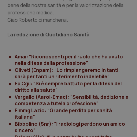
bene della nostra sanità e per la valorizzazione della
Piemonte
HIV
professione medica.
Ciao Roberto ci mancherai.
Provincia Autonoma di Bolzano
Infezioni & Febbre
La redazione di Quotidiano Sanità
Provincia Autonoma di Trento
Ipertensione & Scompenso
Amai: “Riconoscenti per il ruolo che ha avuto
Puglia
Malattie rare
nella difesa della professione”
Oliveti (Enpam): “Lo rimpiangeremo in tanti,
Sardegna
Malattia di Crohn & Rettocolite Ulcerosa
sarà per tanti un riferimento indelebile”
Fp Cgil: “Si è sempre battuto per la difesa del
diritto alla salute”
Sicilia
Neuroscienze & patologie neurodegenerative
Vergallo (Aaroi-Emac): “Sensibilità, dedizione e
competenza a tutela professione”
Toscana
Obesità
Fimmg Lazio: “Grande perdita per sanità
italiana”
Umbria
Oftalmologia
Bibbolino (Snr): “I radiologi perdono un amico
sincero”