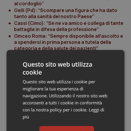
al cordoglio”
Salute orale & impianti
Gelli (Pd): “Scompare una figura che ha dato
tanto alla sanità del nostro Paese”
Sangue & coagulazione
Cassi (Cimo): “Se ne va amico e collega di tante
battaglie in difesa della professione”
Omceo Roma: “Sempre disponibile all’ascolto e
Tiroide
a spendersi in prima persona a tutela della
categoria e della salute dei pazienti”
Tumore al seno
Lorenzin: “Da lui dedizione alla professione e
grandi doti umane”
Questo sito web utilizza
Tumore ovarico
Chersevani (Fnomceo): “Una vita spesa per la
cookie
professione”
Questo sito web utilizza i cookie per
Tumori del Polmone & Testa Collo
migliorare la tua esperienza di
01 Settembre 2016
navigazione. Utilizzando il nostro sito web
Tumori gastrointestinali
© Riproduzione riservata
acconsenti a tutti i cookie in conformità
con la nostra policy per i cookie.
Leggi di
Ulcera & Reflusso
più
Vaccini