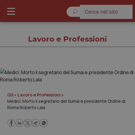
Domenica 9 Agosto 2026
Lavoro e Professioni
Lavoro e Professioni
Cronache
QS
»
Lavoro e Professioni
»
Medici. Morto il segretario del Sumai e presidente Ordine di
Governo e Parlamento
Roma Roberto Lala
Regioni e Asl
Lavoro e Professioni