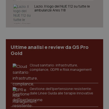
VISITOR_PRIVACY_METADATA
5 mesi
YouTube
settim
.youtube.com
Lazio. Il logo del NUE 112 su tutte le
ambulanze Ares 118
Ultime analisi e review da QS Pro
Gold
Cloud sanitario: infrastrutture,
compliance, GDPR e Risk management
CookieScriptConsent
5 mesi
CookieScript
settim
www.quotidianosanita.it
Gestione dell'Ipertensione resistente:
dalle Linee Guida alle terapie innovative