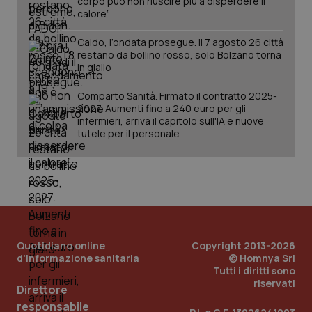
corpo può non riuscire più a disperdere il
calore”
Caldo, l’ondata prosegue. Il 7 agosto 26 città
restano da bollino rosso, solo Bolzano torna
in giallo
Comparto Sanità. Firmato il contratto 2025-
2027. Aumenti fino a 240 euro per gli
infermieri, arriva il capitolo sull'IA e nuove
tutele per il personale
_ga_KM60CM4NPH
.quotidianosanita.it
1 anno
mes
Quotidiano online
Copyright 2013-2026
d'informazione sanitaria
© Homnya Srl
Tutti i diritti sono
riservati
Direttore
responsabile