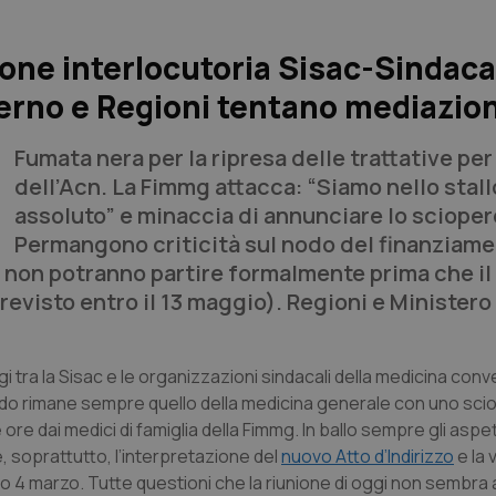
one interlocutoria Sisac-Sindaca
erno e Regioni tentano mediazio
Fumata nera per la ripresa delle trattative per 
dell’Acn. La Fimmg attacca: “Siamo nello stall
assoluto” e minaccia di annunciare lo sciope
Permangono criticità sul nodo del finanziame
ive non potranno partire formalmente prima che i
previsto entro il 13 maggio). Regioni e Ministero 
gi tra la Sisac e le organizzazioni sindacali della medicina con
 Il nodo rimane sempre quello della medicina generale con uno sc
e dai medici di famiglia della Fimmg. In ballo sempre gli aspe
, soprattutto, l’interpretazione del
nuovo Atto d’Indirizzo
e la v
rso 4 marzo. Tutte questioni che la riunione di oggi non sembra a