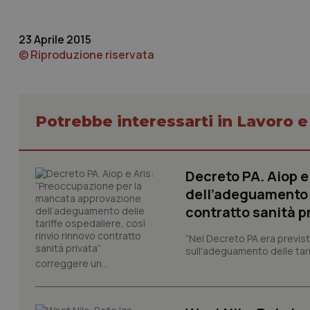
tracking-sites-ironf
tracking-enable
23 Aprile 2015
© Riproduzione riservata
tracking-sites-ironf
session-id
_ga
Potrebbe interessarti in Lavoro e
Decreto PA. Aiop 
dell’adeguamento d
PHPSESSID
contratto sanità p
“Nel Decreto PA era previst
sull'adeguamento delle tar
correggere un...
_ga_KM60CM4NPH