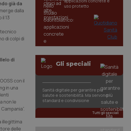
applicazioni concrete e
ndo già da
uso protetto
emerge dalla
il 13
 tecnico
o di colpi di
lelo di
Gli speciali
e OOSS con il
mg in una
Sanità digitale per garantire più
denti
salute e sostenibilità. Ma servono
standard e condivisione
a non le
a Campania”.
Tutti gli speciali
illegittima
ttore delle