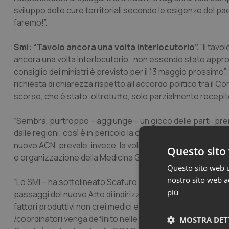
sviluppo delle cure territoriali secondo le esigenze del pa
faremo!”.
Smi: “Tavolo ancora una volta interlocutorio”.
“Il tav
ancora una volta interlocutorio, non essendo stato approva
consiglio dei ministri è previsto per il 13 maggio prossimo”.
richiesta di chiarezza rispetto all’accordo politico tra il 
scorso, che è stato, oltretutto, solo parzialmente recepito 
“Sembra, purtroppo – aggiunge – un gioco delle parti: pre
dalle regioni; così è in pericolo la costruzione stessa di 
nuovo ACN, prevale, invece, la volontà delle regioni stess
Questo sito 
e organizzazione della Medicina Generale”.
Questo sito web ut
nostro sito web ac
“Lo SMI – ha sottolineato Scafuro – ha ribadito che per avvi
più
passaggi del nuovo Atto di indirizzo sia autorizzata a trat
fattori produttivi non crei medici e pazienti di serie B; c
/coordinatori venga definito nelle AFT e nelle UCCP, pena l
MOSTRA DET