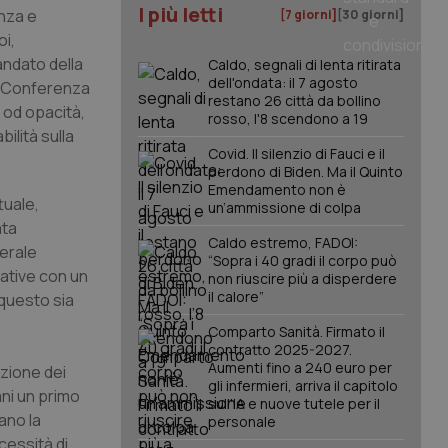
I più letti
enza e
[7 giorni]
[30 giorni]
oi,
andato della
Caldo, segnali di lenta ritirata
dell'ondata: il 7 agosto
sa Conferenza
restano 26 città da bollino
i od opacità,
rosso, l'8 scendono a 19
lità sulla
Covid. Il silenzio di Fauci e il
perdono di Biden. Ma il Quinto
Emendamento non è
tuale,
un’ammissione di colpa
ata
Caldo estremo, FADOI:
nerale
“Sopra i 40 gradi il corpo può
tative con un
non riuscire più a disperdere
il calore”
 questo sia
Comparto Sanità. Firmato il
contratto 2025-2027.
Aumenti fino a 240 euro per
azione dei
gli infermieri, arriva il capitolo
ni un primo
sull'IA e nuove tutele per il
ano la
personale
cessità di