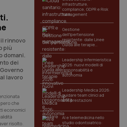
infrastrutture,
compliance, GDPR e Risk
management
ti.
ne
Gestione
dell'Ipertensione
il rinnovo
resistente: dalle Linee
Guida alle terapie
o più
innovative
ro domani.
Leadership Infermieristica
nto dei
2026: nuovi modelli di
l Governo
responsabilità e
autonomia
al lavoro
Leadership Medica 2026:
guidare team clinici ad
venzionata
alte prestazioni
iopero che
tti economici
alidità
AI e telemedicina nello
studio odontoiatrico:
ver risolto.