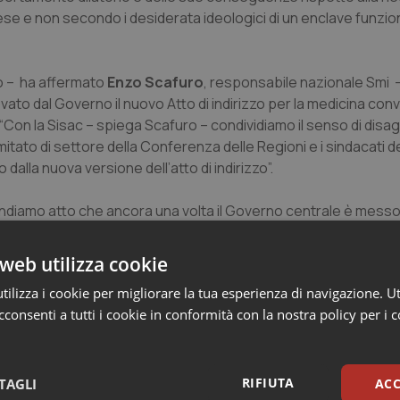
ese e non secondo i desiderata ideologici di un enclave funziona
olo – ha affermato
Enzo Scafuro
, responsabile nazionale Smi 
to dal Governo il nuovo Atto di indirizzo per la medicina conv
 “Con la Sisac – spiega Scafuro – condividiamo il senso di disagi
Comitato di settore della Conferenza delle Regioni e i sindacati 
dalla nuova versione dell’atto di indirizzo”.
ndiamo atto che ancora una volta il Governo centrale è messo
una cornice nazionale entro cui si dovrebbe operare per la defin
e di affermare una piena e totale autonomia sulla definizione,
web utilizza cookie
ilizza i cookie per migliorare la tua esperienza di navigazione. Ut
consenti a tutti i cookie in conformità con la nostra policy per i 
are una trattativa occorre innanzitutto che la Sisac individui su
tare per dar luogo ad una effettiva negoziazione; che il finanz
he nessun rapporto di ordine gerarchico creato con la presenza d
a creazione di un rapporto giuridico di lavoro assimilabile alla
RIFIUTA
TAGLI
ACC