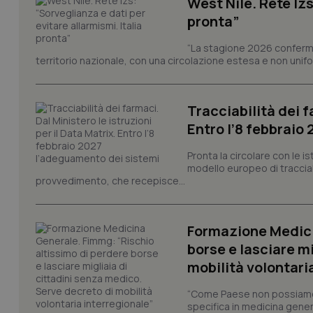
West Nile. Rete Izs
pronta”
Nome
Nome
“La stagione 2026 conferma
VISITOR_INFO1_LIV
territorio nazionale, con una circolazione estesa e non uniform
_ga_0VMQEQKQ1N
Tracciabilità dei f
__Secure-YNID
Entro l’8 febbraio
Pronta la circolare con le i
modello europeo di tracciabi
YSC
provvedimento, che recepisce...
__Secure-
ROLLOUT_TOKEN
Formazione Medici
borse e lasciare m
tracking-sites-
ironfish-tracking-
mobilità volontari
named-enable
“Come Paese non possiamo 
specifica in medicina gener