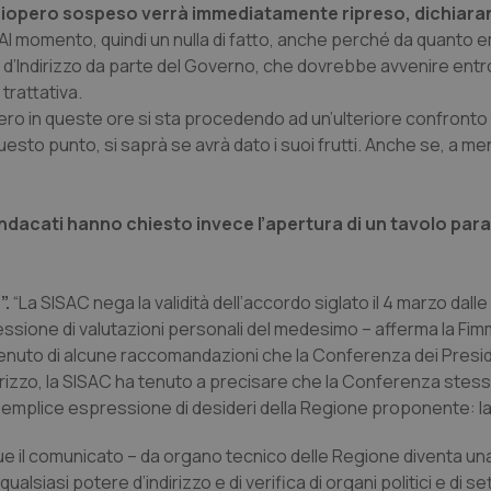
ciopero sospeso verrà immediatamente ripreso, dichiara
 Al momento, quindi un nulla di fatto, anche perché da quanto 
to d’Indirizzo da parte del Governo, che dovrebbe avvenire entro 
trattativa.
ero in queste ore si sta procedendo ad un’ulteriore confronto
esto punto, si saprà se avrà dato i suoi frutti. Anche se, a men
indacati hanno chiesto invece l’apertura di un tavolo paral
”.
“La SISAC nega la validità dell’accordo siglato il 4 marzo dall
ssione di valutazioni personali del medesimo – afferma la Fim
tenuto di alcune raccomandazioni che la Conferenza dei Presi
dirizzo, la SISAC ha tenuto a precisare che la Conferenza stess
emplice espressione di desideri della Regione proponente: l
e il comunicato – da organo tecnico delle Regione diventa una 
lsiasi potere d’indirizzo e di verifica di organi politici e di se