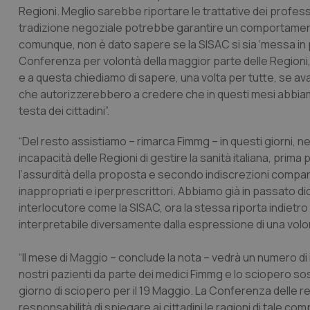
Regioni. Meglio sarebbe riportare le trattative dei profes
tradizione negoziale potrebbe garantire un comportamento 
comunque, non è dato sapere se la SISAC si sia ‘messa in 
Conferenza per volontà della maggior parte delle Regioni,
e a questa chiediamo di sapere, una volta per tutte, se ava
che autorizzerebbero a credere che in questi mesi abbiam
testa dei cittadini”.
“Del resto assistiamo – rimarca Fimmg – in questi giorni, 
incapacità delle Regioni di gestire la sanità italiana, prim
l’assurdità della proposta e secondo indiscrezioni compars
inappropriati e iperprescrittori. Abbiamo già in passato dich
interlocutore come la SISAC, ora la stessa riporta indietr
interpretabile diversamente dalla espressione di una volont
“Il mese di Maggio – conclude la nota – vedrà un numero di
nostri pazienti da parte dei medici Fimmg e lo sciopero 
giorno di sciopero per il 19 Maggio. La Conferenza delle r
responsabilità di spiegare ai cittadini le ragioni di tale 