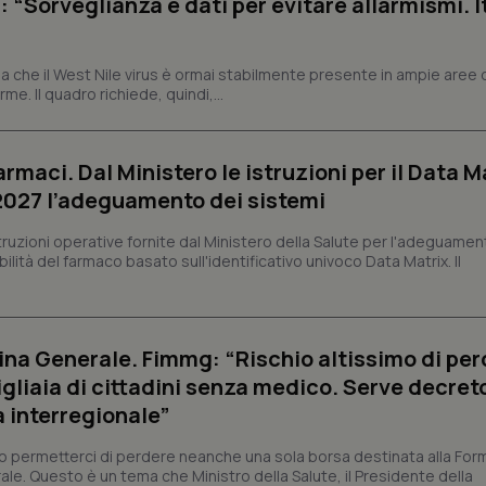
: “Sorveglianza e dati per evitare allarmismi. I
Fornitore
Fornitore
/
/
Dominio
Scadenza
Descrizione
Scadenza
Descrizione
 che il West Nile virus è ormai stabilmente presente in ampie aree 
Dominio
E
5 mesi 4
Questo cookie è impostato da Youtube per
e. Il quadro richiede, quindi,...
Google LLC
settimane
delle preferenze dell'utente per i video d
.youtube.com
.quotidianosanita.it
1 anno 1
Questo cookie viene utilizzato da Google Analy
nei siti; può anche determinare se il visita
mese
lo stato della sessione.
utilizzando la nuova o la vecchia versione d
Youtube.
armaci. Dal Ministero le istruzioni per il Data M
.youtube.com
5 mesi 4
Questo cookie è impostato da Youtube per
 2027 l’adeguamento dei sistemi
settimane
delle preferenze dell'utente per i video d
nei siti; può anche determinare se il visita
utilizzando la nuova o la vecchia versione d
struzioni operative fornite dal Ministero della Salute per l'adeguamen
Youtube.
lità del farmaco basato sull'identificativo univoco Data Matrix. Il
Sessione
Questo cookie è impostato da YouTube per
Google LLC
delle visualizzazioni dei video incorporati.
.youtube.com
.youtube.com
5 mesi 4
Questo cookie è impostato da YouTube pe
settimane
dell'autenticazione e della personalizzazi
na Generale. Fimmg: “Rischio altissimo di per
utente
igliaia di cittadini senza medico. Serve decreto
www.quotidianosanita.it
4
Questo cookie è impostato dall'applicazion
settimane
sistema di tracking solo in caso di utenti 
a interregionale”
2 giorni
provider WelfareLink.
permetterci di perdere neanche una sola borsa destinata alla For
ale. Questo è un tema che Ministro della Salute, il Presidente della