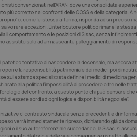
sionisti convenzionati nell’ARAN, dove una consolidata esperi
più corretto nei confronti delle OOSS e della categoria. A n
proprio’ o, come lei stessa afferma, risponda ad un preciso m
 salvo rare eccezioni. L’interlocutore politico rimane la stes
lla il comportamento e le posizioni di Sisac, senza infingiment
o assistito solo ad un nauseante palleggiamento di responsabi
nel patetico tentativo di nascondere la decennale, ma ancora at
a proporre la responsabilità patrimoniale dei medici, poi dimostr
e sulla stampa specializzata definire i medici di medicina ge
iarato alla politica l’impossibilità di procedere oltre nelle trat
o l’orologio del confronto, a questo punto chi può pensare che
à di essere sordi ad ogni logica e disponibilità negoziale”.
 iniziative di contrasto sindacale senza precedenti e di inform
sospeso verrà immediatamente ripreso, dichiarando già da doma
egioni o il suo autoreferenziale succedaneo, la Sisac, si assum
comportamento dilatorio e delle sue conseguenze rispetto alla ne