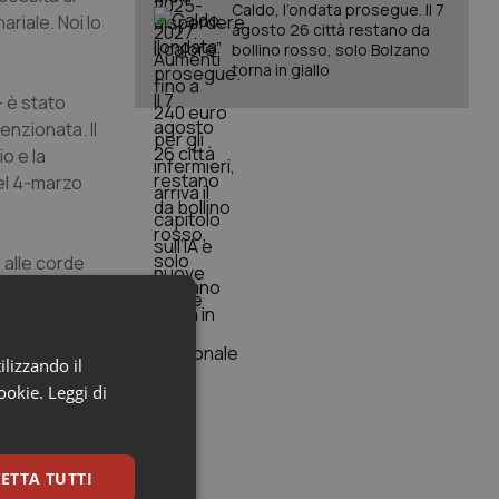
Caldo, l’ondata prosegue. Il 7
riale. Noi lo
agosto 26 città restano da
bollino rosso, solo Bolzano
torna in giallo
– è stato
enzionata. Il
o e la
del 4-marzo
 alle corde
izione di un
 costruzione
ilizzando il
cookie.
Leggi di
 quali
iamento dei
i referenti
 dipendenza.
ETTA TUTTI