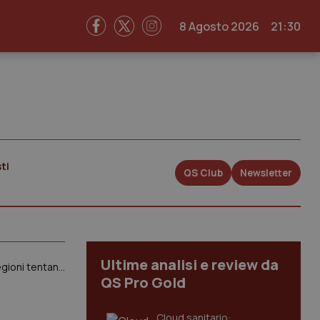
8 Agosto 2026
21:30
ti
QS Club
Newsletter
Ultime analisi e review da
Medicina convenzionata. Riunione interlocutoria Sisac-Sindacati. Fimmg minaccia sciopero. Governo e Regioni tentano mediazione
QS Pro Gold
Cloud sanitario: