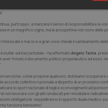
on giusto anticipo per poterlo esaminare adeguatamente. I temi r
enza Settoriale non sono stati esaminati su indicazione del pre
sari
Statistici
Mar
”.
tinua, purtroppo, a mancare il senso di responsabilità e la volo
se in un magnifico cigno, ma le prospettive non sono delle pi
 l’intesa del 4 marzo e a gran voce chiede il cambiamento del
Necessari
Statistici
Marketing
o è inutile ed inaccettabile – ha affermato
Angelo Testa
, pres
tribuiscono a rendere fruibile il sito web abilitandone funzionalità di base quali la nav
protette del sito. Il sito web non è in grado di funzionare correttamente senza questi coo
non aver firmato il documento politico propedeutico ad esso, men
”.
Fornitore
/
Dominio
Scadenza
Descrizione
METADATA
5 mesi 4
Questo cookie viene utilizzato p
YouTube
settimane
scelte di consenso e privacy dell'
.youtube.com
 convenzione, come propone qualcuno, dobbiamo scioperare 
interazione con il sito. Registra i
le accordo collettivo nazionale a dispetto di un prossimo contr
del visitatore riguardo a varie pol
impostazioni sulla privacy, garan
raticare lo sport nazionale di tagli e sconvolgimenti ad iporiso
preferenze siano onorate nelle se
hé non lavorare con gli altri sindacati per rimodulare radicalme
nt
5 mesi 3
Questo cookie viene utilizzato da
CookieScript
settimane
Script.com per ricordare le pref
zioni obbligatorie seppelliranno il rapporto duale medico-pa
www.quotidianosanita.it
sui cookie dei visitatori. È neces
mente funziona benissimo”.
dei cookie di Cookie-Script.com 