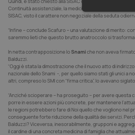
Quindi, è stato chiesto alla SISAC di inviare l’articolato c
Continuità assistenziale, la medicina dei Servizi e l’Emerg
Neces
SISAC, visto il carattere non negoziale della seduta odierna
“Infine – conclude Scafuro – una valutazione di merito: con
saremmo lieti che questo brutto anatroccolo si trasformas
In netta contrapposizione lo
Snami
che non aveva firmato
Balduzzi.
“Oggi è stata la dimostrazione che il nuovo atto di indirizz
I cookie necessari con
e l'accesso alle aree 
nazionale dello Snami -, per quello siamo stati gli unici a 
altri, compreso lo SMI con “firma critica”, lo avevano siglato
Nome
VISITOR_PRIVACY_
“Anziché scioperare – ha proseguito – per avere questa
porre in essere azioni più concrete, per mantenere l’attua
le regioni potrebbero fare di Noi quello che vogliono nel p
conseguente forte riduzione della qualità dei servizi. Perc
CookieScriptConse
Balduzzi? Viceversa, inesorabilmente, grupponi e aggrega
il cardine di una concreta medicina di famiglia che attual