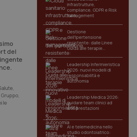
infrastrutture,
compliance, GDPR e Risk
management
Gestione
dell'Ipertensione
ssimo
resistente: dalle Linee
Guida alle terapie
rt del
innovative
 ingente
Leadership Infermieristica
unce.
2026: nuovi modelli di
responsabilità e
autonomia
Salute,
o Gruppo,
Leadership Medica 2026:
i le
guidare team clinici ad
alte prestazioni
AI e telemedicina nello
studio odontoiatrico: