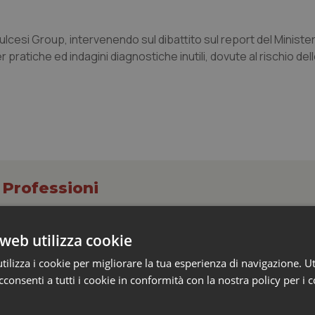
ulcesi Group, intervenendo sul dibattito sul report del Minister
 pratiche ed indagini diagnostiche inutili, dovute al rischio de
 Professioni
web utilizza cookie
e Aris: “Preoccupazione per la mancata approv
elle tariffe ospedaliere, così rinvio rinnovo
ilizza i cookie per migliorare la tua esperienza di navigazione. Ut
rivata”
consenti a tutti i cookie in conformità con la nostra policy per i 
a una norma che, dopo quattordici anni, interveniva per la prima volt