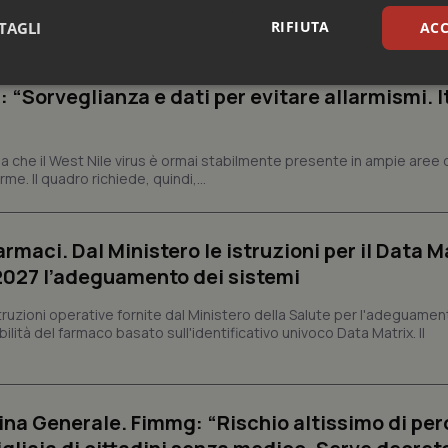
iffe ospedaliere, seppur in modo parziale, riconoscendo la necessit
RIFIUTA
TAGLI
ACC
sari
Statistici
Mar
: “Sorveglianza e dati per evitare allarmismi. I
 che il West Nile virus è ormai stabilmente presente in ampie aree 
e. Il quadro richiede, quindi,...
Necessari
Statistici
Marketing
armaci. Dal Ministero le istruzioni per il Data M
tribuiscono a rendere fruibile il sito web abilitandone funzionalità di base quali la nav
 2027 l’adeguamento dei sistemi
protette del sito. Il sito web non è in grado di funzionare correttamente senza questi coo
Fornitore
/
Dominio
Scadenza
Descrizione
struzioni operative fornite dal Ministero della Salute per l'adeguamen
lità del farmaco basato sull'identificativo univoco Data Matrix. Il
METADATA
5 mesi 4
Questo cookie viene utilizzato p
YouTube
settimane
scelte di consenso e privacy dell'
.youtube.com
interazione con il sito. Registra i
del visitatore riguardo a varie pol
impostazioni sulla privacy, garan
preferenze siano onorate nelle se
na Generale. Fimmg: “Rischio altissimo di per
nt
5 mesi 3
Questo cookie viene utilizzato da
CookieScript