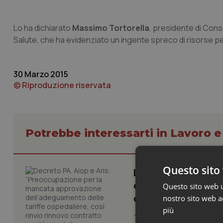
Lo ha dichiarato
Massimo Tortorella
, presidente di Cons
Salute, che ha evidenziato un ingente spreco di risorse per
30 Marzo 2015
© Riproduzione riservata
Potrebbe interessarti in Lavoro e
Questo sito 
Decreto PA. Aiop 
dell’adeguamento d
Questo sito web ut
contratto sanità p
nostro sito web ac
più
“Nel Decreto PA era previst