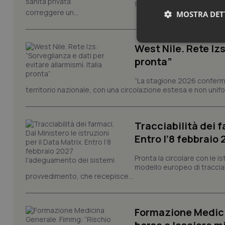
sull'adeguamento delle tar
correggere un...
MOSTRA DET
Neces
West Nile. Rete Izs
pronta”
“La stagione 2026 conferma
territorio nazionale, con una circolazione estesa e non uniform
Tracciabilità dei f
I cookie necessari con
Entro l’8 febbraio
e l'accesso alle aree 
Nome
Pronta la circolare con le i
modello europeo di tracciabi
VISITOR_PRIVACY_
provvedimento, che recepisce...
Formazione Medici
CookieScriptConse