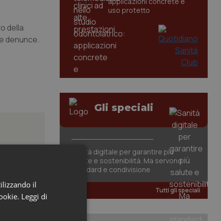
applicazioni concrete e
uso protetto
o della
lle denunce.
Gli speciali
Sanità digitale per garantire più
salute e sostenibilità. Ma servono
azione
standard e condivisione
ilizzando il
Tutti gli speciali
cookie.
Leggi di
a