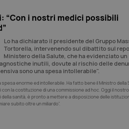
 “Con i nostri medici possibili
d”
Lo ha dichiarato il presidente del Gruppo Ma
Tortorella, intervenendo sul dibattito sul repo
Ministero della Salute, che ha evidenziato un
iagnostiche inutili, dovute al rischio delle den
fensiva sono una spesa intollerabile".
a spesa enorme ed intollerabile. Ha fatto bene il Ministro della 
ri con la costituzione di una commissione ad hoc. Oggi il nostr
i della sanità, è pronto a mettere a disposizione delle istituzion
miare subito oltre un miliardo”.