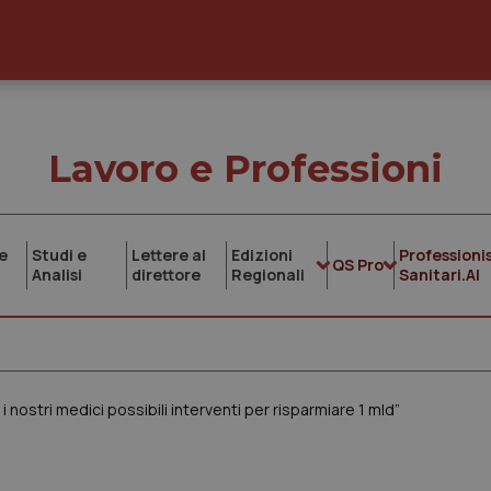
Lavoro e Professioni
e
Studi e
Lettere al
Edizioni
Professionis
QS Pro
Analisi
direttore
Regionali
Sanitari.AI
 nostri medici possibili interventi per risparmiare 1 mld”