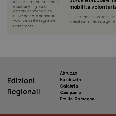
borse e lasciare m
mobilità volontari
“Come Paese non possiamo 
tracking-sites-ironf
specifica in medicina gener
tracking-enable
Conferenza...
tracking-sites-ironf
session-id
_ga
Abruzzo
Edizioni
Basilicata
Calabria
PHPSESSID
Regionali
Campania
Emilia-Romagna