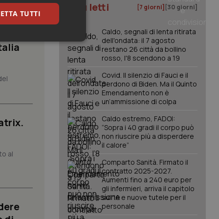
à di
I più letti
[7 giorni]
[30 giorni]
ETTA TUTTI
Caldo, segnali di lenta ritirata
dell'ondata: il 7 agosto
keting
talia
restano 26 città da bollino
rosso, l'8 scendono a 19
Covid. Il silenzio di Fauci e il
del
perdono di Biden. Ma il Quinto
Emendamento non è
un’ammissione di colpa
Caldo estremo, FADOI:
atrix.
“Sopra i 40 gradi il corpo può
igazione sulle pagine
non riuscire più a disperdere
kie.
il calore”
to al
Comparto Sanità. Firmato il
er memorizzare le
contratto 2025-2027.
utente per la loro
Aumenti fino a 240 euro per
 dati sul consenso
itiche e
gli infermieri, arriva il capitolo
tendo che le loro
sull'IA e nuove tutele per il
ssioni future.
dere
personale
l servizio Cookie-