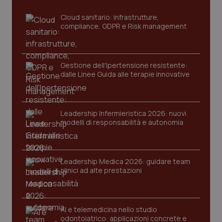
sito web abilitandone funzionalità di base quali la
navigazione sulle pagine e l'accesso alle aree
Cloud sanitario: infrastrutture,
protette del sito. Il sito web non è in grado di
compliance, GDPR e Risk management
funzionare correttamente senza questi cookie.
Nome
Fornitore
/
Dominio
Scaden
VISITOR_PRIVACY_METADATA
5 mesi
YouTube
settim
.youtube.com
Gestione dell'Ipertensione resistente:
dalle Linee Guida alle terapie innovative
Leadership Infermieristica 2026: nuovi
modelli di responsabilità e autonomia
Leadership Medica 2026: guidare team
clinici ad alte prestazioni
AI e telemedicina nello studio
CookieScriptConsent
5 mesi
CookieScript
odontoiatrico: applicazioni concrete e