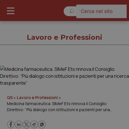
Sabato 8 Agosto 2026
Lavoro e Professioni
Lavoro e Professioni
Cronache
Governo e Parlamento
QS
»
Lavoro e Professioni
»
Medicina farmaceutica. SIMeF Ets rinnova il Consiglio
Direttivo: “Più dialogo con istituzioni e pazienti per una
Regioni e Asl
ricerca trasparente”
Lavoro e Professioni