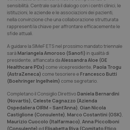
sensibilità. Centrale sarà il dialogo con i centri clinici, le
Piemonte
HIV
istituzioni, le aziende e le associazioni dei pazienti,
nella convinzione che una collaborazione strutturata
Provincia Autonoma di Bolzano
Infezioni & Febbre
rappresenti la chiave per affrontare efficacemente le
sfide attuali.
Provincia Autonoma di Trento
Ipertensione & Scompenso
A guidare la SIMeF ETS nel prossimo mandato triennale
sarà
Mariangela Amoroso (Sanofi)
in qualità di
Puglia
Malattie rare
presidente, affiancata da
Alessandra Aloe (GE
Healthcare PDx)
come vicepresidente,
Paola Trogu
Sardegna
Malattia di Crohn & Rettocolite Ulcerosa
(AstraZeneca)
come tesoriere e
Francesco Butti
(Boehringer Ingelheim)
come segretario.
Sicilia
Neuroscienze & patologie neurodegenerative
Completano il Consiglio Direttivo
Daniela Bernardini
Toscana
Obesità
(Novartis),
Celeste Cagnazzo (Azienda
Ospedaliera OIRM – Sant’Anna)
,
Gian Nicola
Castiglione (Consulente)
,
Marco Costantini (GSK)
,
Umbria
Oftalmologia
Maurizio Cuocolo (Italfarmaco)
,
Anna Piccolboni
(Consulente)
ed
Elisabetta Riva (Comitato Etico