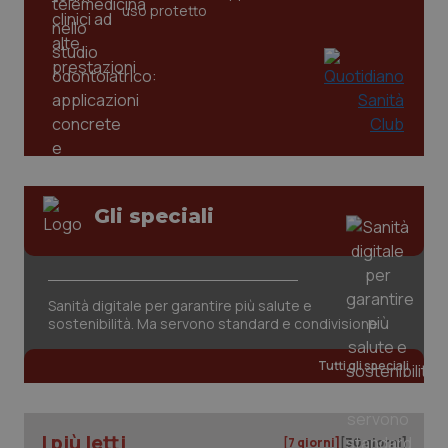
settim
www.quotidianosanita.it
uso protetto
Gli speciali
tracking-sites-ironfish-
www.quotidianosanita.it
4
tracking-enable
settim
2 gior
Sanità digitale per garantire più salute e
sostenibilità. Ma servono standard e condivisione
tracking-sites-ironfish-
www.quotidianosanita.it
4
Tutti gli speciali
session-id
settim
2 gior
I più letti
[7 giorni]
[30 giorni]