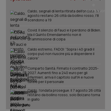
_ga
1 anno
Google LLC
mes
.quotidianosanita.it
Caldo, segnali di lenta ritirata dell'ondata: il 7
agosto restano 26 città da bollino rosso, l'8
scendono a 19
Covid. Il silenzio di Fauci e il perdono di Biden.
Ma il Quinto Emendamento non è
un’ammissione di colpa
Caldo estremo, FADOI: “Sopra i 40 gradi il
corpo può non riuscire più a disperdere il
calore”
Comparto Sanità. Firmato il contratto 2025-
2027. Aumenti fino a 240 euro per gli
infermieri, arriva il capitolo sull'IA e nuove
tutele per il personale
Caldo, l’ondata prosegue. Il 7 agosto 26 città
restano da bollino rosso, solo Bolzano torna
in giallo