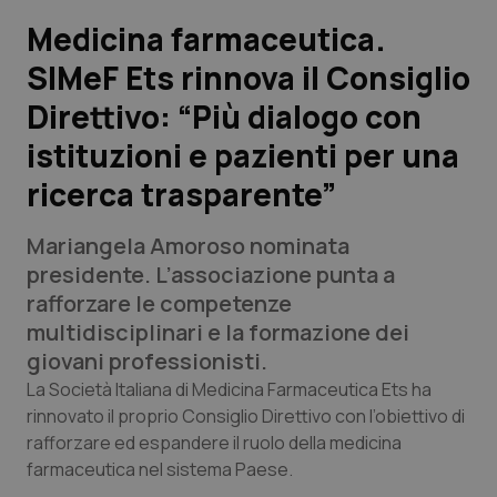
Medicina farmaceutica.
Scienza e Farmaci
SIMeF Ets rinnova il Consiglio
Direttivo: “Più dialogo con
Studi e Analisi
istituzioni e pazienti per una
Lettere al direttore
ricerca trasparente”
Edizioni Regionali
Mariangela Amoroso nominata
presidente. L’associazione punta a
QS Pro
rafforzare le competenze
multidisciplinari e la formazione dei
Professionisti Sanitari.AI
giovani professionisti.
La Società Italiana di Medicina Farmaceutica Ets ha
Abruzzo
QS Pro Gold
rinnovato il proprio Consiglio Direttivo con l’obiettivo di
rafforzare ed espandere il ruolo della medicina
QS Club
Newsletter
Basilicata
Artrite & artrosi
farmaceutica nel sistema Paese.