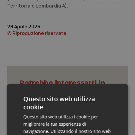
Valle D’Aosta
Oncodermatologia
Territoriale Lombardia 4)
.
Veneto
Oncoematologia
28 Aprile 2026
Oncologia & Nutrizione
© Riproduzione riservata
Psoriasi & pelle
Quotidiano Cardiologia
Quotidiano Chirurgia
Potrebbe interessarti in
Lavoro e Professioni
Quotidiano Oncologia
Questo sito web utilizza
cookie
Quotidiano Pediatria
Decreto PA. Aiop e Aris:
Questo sito web utilizza i cookie per
“Preoccupazione per la mancata
approvazione dell’adeguamento
migliorare la tua esperienza di
Rene & patologie urogenitali
delle tariffe ospedaliere, così rinvio
navigazione. Utilizzando il nostro sito web
rinnovo contratto sanità privata”