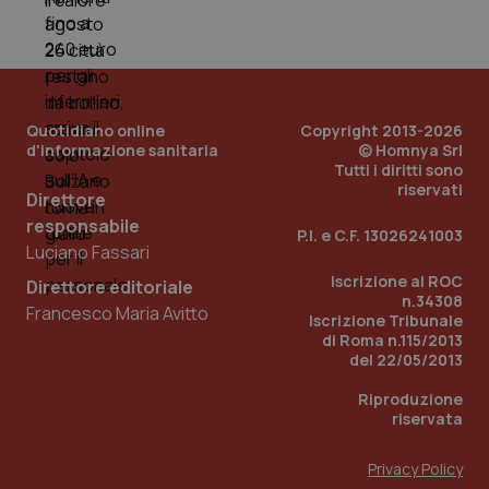
PHPSESSID
Sessio
PHP.net
www.quotidianosanita.it
Quotidiano online
Copyright 2013-2026
d'informazione sanitaria
© Homnya Srl
Tutti i diritti sono
riservati
Direttore
responsabile
P.I. e C.F. 13026241003
Luciano Fassari
Iscrizione al ROC
Direttore editoriale
n.34308
Francesco Maria Avitto
Iscrizione Tribunale
di Roma n.115/2013
del 22/05/2013
Riproduzione
riservata
Privacy Policy
_ga_KM60CM4NPH
.quotidianosanita.it
1 anno