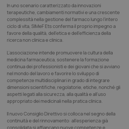
Calabria
Asma & BPCO
In uno scenario caratterizzato da innovazioni
terapeutiche, cambiamenti normativi e una crescente
Campania
Car-T
complessità nella gestione del farmaco lungo l’intero
ciclo di vita, SIMeF Ets conferma il proprio impegno a
favore della qualità, dell’etica e dell’efficienza della
Emilia-Romagna
Colesterolo & coronaropatie
ricerca non clinica e clinica.
Friuli Venezia Giulia
Dermatite Atopica
L’associazione intende promuovere la cultura della
medicina farmaceutica, sostenere la formazione
Lazio
Diabete & glucometri
continua dei professionisti e dei giovani che si avviano
nel mondo del lavoro e favorire lo sviluppo di
Liguria
Disturbi dell’umore
competenze multidisciplinari in grado di integrare
dimensioni scientifiche, regolatorie, etiche, nonché gli
Lombardia
Dolore
aspetti legati alla sicurezza, alla qualità e all’uso
appropriato dei medicinali nella pratica clinica.
Marche
Donna & Salute
Il nuovo Consiglio Direttivo si colloca nel segno della
continuità e del rinnovamento: all’esperienza già
Molise
Epatiti
consolidata si affiancano nuove competenze e