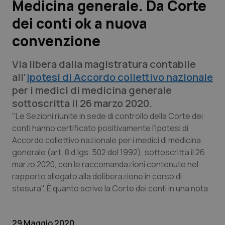
Medicina generale. Da Corte
dei conti ok a nuova
Scienza e Farmaci
convenzione
Studi e Analisi
Via libera dalla magistratura contabile
Lettere al direttore
all’
ipotesi di Accordo collettivo nazionale
per i medici di medicina generale
Edizioni Regionali
sottoscritta il 26 marzo 2020.
"Le Sezioni riunite in sede di controllo della Corte dei
QS Pro
conti hanno certificato positivamente l’ipotesi di
Accordo collettivo nazionale per i medici di medicina
generale (art. 8 d.lgs. 502 del 1992), sottoscritta il 26
Professionisti Sanitari.AI
marzo 2020, con le raccomandazioni contenute nel
rapporto allegato alla deliberazione in corso di
Abruzzo
QS Pro Gold
stesura". È quanto scrive la Corte dei conti in una nota.
QS Club
Newsletter
Basilicata
Artrite & artrosi
29 Maggio 2020