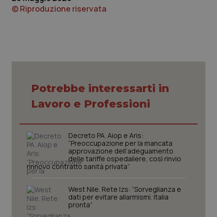
Calabria
Asma & BPCO
© Riproduzione riservata
Campania
Car-T
Emilia-Romagna
Colesterolo & coronaropatie
Friuli Venezia Giulia
Dermatite Atopica
Potrebbe interessarti in
Lavoro e Professioni
Lazio
Diabete & glucometri
Liguria
Disturbi dell’umore
Decreto PA. Aiop e Aris:
“Preoccupazione per la mancata
approvazione dell’adeguamento
Lombardia
Dolore
delle tariffe ospedaliere, così rinvio
rinnovo contratto sanità privata”
Marche
Donna & Salute
West Nile. Rete Izs: “Sorveglianza e
dati per evitare allarmismi. Italia
pronta”
Molise
Epatiti