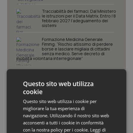
Piemonte
HIV
Tracciabilità dei farmaci. Dal Ministero
le istruzioni per il Data Matrix. Entro l’8
febbraio 2027 l’adeguamento dei
Provincia Autonoma di Bolzano
Infezioni & Febbre
sistemi
Formazione Medicina Generale.
Provincia Autonoma di Trento
Ipertensione & Scompenso
Fimmg: “Rischio altissimo di perdere
borse e lasciare migliaia di cittadini
senza medico. Serve decreto di
Puglia
Malattie rare
mobilità volontaria interregionale”
Sardegna
Malattia di Crohn & Rettocolite Ulcerosa
Questo sito web utilizza
Sicilia
Neuroscienze & patologie neurodegenerative
cookie
Ultime analisi e review da QS Pro
Gold
Questo sito web utilizza i cookie per
Toscana
Obesità
migliorare la tua esperienza di
navigazione. Utilizzando il nostro sito web
Cloud sanitario: infrastrutture,
Umbria
Oftalmologia
compliance, GDPR e Risk management
acconsenti a tutti i cookie in conformità
con la nostra policy per i cookie.
Leggi di