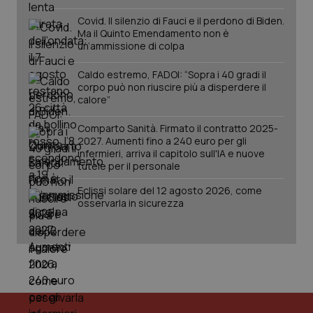
Covid. Il silenzio di Fauci e il perdono di Biden.
Ma il Quinto Emendamento non è
un’ammissione di colpa
Caldo estremo, FADOI: “Sopra i 40 gradi il
corpo può non riuscire più a disperdere il
calore”
Comparto Sanità. Firmato il contratto 2025-
tracking-sites-ironfish-
www.quotidianosanita.it
4
2027. Aumenti fino a 240 euro per gli
tracking-enable
settim
infermieri, arriva il capitolo sull'IA e nuove
2 gior
tutele per il personale
Eclissi solare del 12 agosto 2026, come
osservarla in sicurezza
tracking-sites-ironfish-
www.quotidianosanita.it
4
session-id
settim
2 gior
_ga
1 anno
Google LLC
mes
.quotidianosanita.it