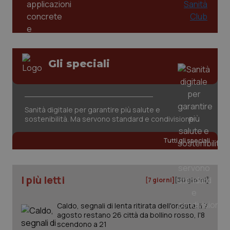
funzionare correttamente senza questi cookie.
Salute orale & impianti
Nome
Fornitore
/
Dominio
Scaden
VISITOR_PRIVACY_METADATA
5 mesi
YouTube
Sangue & coagulazione
settim
.youtube.com
Gli speciali
Tiroide
Tumore al seno
Sanità digitale per garantire più salute e
Tumore ovarico
sostenibilità. Ma servono standard e condivisione
Tutti gli speciali
Tumori del Polmone & Testa Collo
Tumori gastrointestinali
I più letti
[7 giorni]
[30 giorni]
Ulcera & Reflusso
CookieScriptConsent
5 mesi
CookieScript
Caldo, segnali di lenta ritirata dell'ondata: il 7
settim
www.quotidianosanita.it
agosto restano 26 città da bollino rosso, l'8
Vaccini
scendono a 21