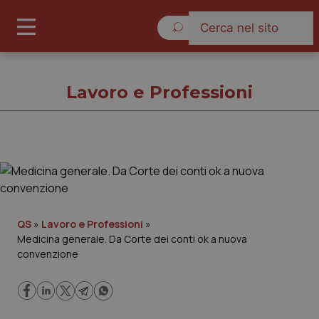
Venerdì 7 Agosto 2026
Lavoro e Professioni
Lavoro e Professioni
Cronache
QS
»
Lavoro e Professioni
»
Medicina generale. Da Corte dei conti ok a nuova
Governo e Parlamento
convenzione
Regioni e Asl
Lavoro e Professioni