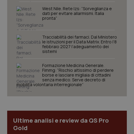
sito web abilitandone funzionalità di base quali la
navigazione sulle pagine e l'accesso alle aree
West Nile. Rete Izs: “Sorveglianza e
protette del sito. Il sito web non è in grado di
dati per evitare allarmismi. Italia
funzionare correttamente senza questi cookie.
pronta”
Nome
Fornitore
/
Dominio
Scaden
VISITOR_PRIVACY_METADATA
5 mesi
YouTube
Tracciabilità dei farmaci. Dal Ministero
settim
.youtube.com
le istruzioni per il Data Matrix. Entro l’8
febbraio 2027 l’adeguamento dei
sistemi
Formazione Medicina Generale.
Fimmg: “Rischio altissimo di perdere
borse e lasciare migliaia di cittadini
senza medico. Serve decreto di
mobilità volontaria interregionale”
Ultime analisi e review da QS Pro
Gold
CookieScriptConsent
5 mesi
CookieScript
settim