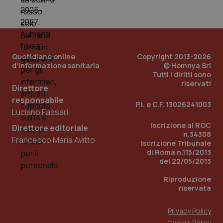
mes
Quotidiano online
Copyright 2013-2026
d'informazione sanitaria
© Homnya Srl
Tutti i diritti sono
riservati
Direttore
Fornitore
/
Nome
Scadenza
Descrizion
responsabile
Dominio
P.I. e C.F. 13026241003
Nome
Fornitore
/
Dominio
Scadenza
Des
Luciano Fassari
_ga_0VMQEQKQ1N
.quotidianosanita.it
1 anno 1
Questo
mese
cookie
VISITOR_INFO1_LIVE
5 mesi 4
Que
Google LLC
Iscrizione al ROC
Direttore editoriale
viene
settimane
imp
.youtube.com
n.34308
utilizzato
You
Francesco Maria Avitto
da Google
ten
Iscrizione Tribunale
Analytics
pre
di Roma n.115/2013
per
del
del 22/05/2013
mantener
vid
lo stato
inco
della
può
Riproduzione
sessione.
det
riservata
vis
web
uti
Privacy Policy
nuo
ver
Cookie Policy