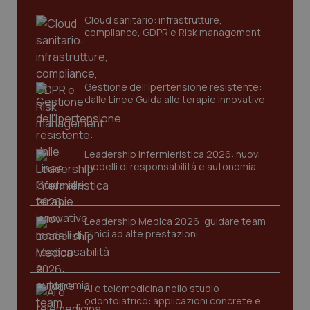
www.quotidianosanita.it
Cloud sanitario: infrastrutture,
compliance, GDPR e Risk management
Gestione dell'Ipertensione resistente:
dalle Linee Guida alle terapie innovative
Leadership Infermieristica 2026: nuovi
tracking-sites-ironfish-
www.quotidianosanita.it
4
modelli di responsabilità e autonomia
tracking-enable
settim
2 gior
Leadership Medica 2026: guidare team
clinici ad alte prestazioni
tracking-sites-ironfish-
www.quotidianosanita.it
4
session-id
settim
2 gior
AI e telemedicina nello studio
odontoiatrico: applicazioni concrete e