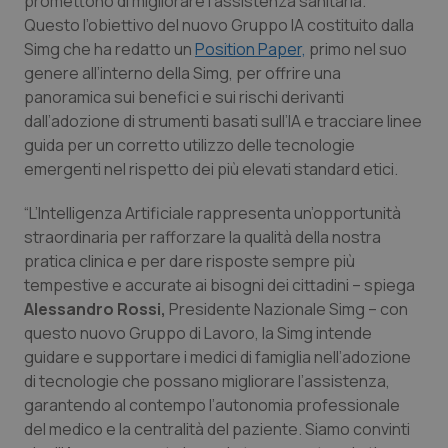
promettono di migliorare l’assistenza sanitaria.
Calabria
Asma & BPCO
Questo l’obiettivo del nuovo Gruppo IA costituito dalla
Simg che ha redatto un
Position Paper,
primo nel suo
Campania
Car-T
genere all’interno della Simg, per offrire una
panoramica sui benefici e sui rischi derivanti
Emilia-Romagna
Colesterolo & coronaropatie
dall’adozione di strumenti basati sull’IA e tracciare linee
guida per un corretto utilizzo delle tecnologie
emergenti nel rispetto dei più elevati standard etici.
Friuli Venezia Giulia
Dermatite Atopica
“L’Intelligenza Artificiale rappresenta un’opportunità
Lazio
Diabete & glucometri
straordinaria per rafforzare la qualità della nostra
pratica clinica e per dare risposte sempre più
Liguria
Disturbi dell’umore
tempestive e accurate ai bisogni dei cittadini – spiega
Alessandro Rossi,
Presidente Nazionale Simg – con
Lombardia
Dolore
questo nuovo Gruppo di Lavoro, la Simg intende
guidare e supportare i medici di famiglia nell’adozione
Marche
Donna & Salute
di tecnologie che possano migliorare l’assistenza,
garantendo al contempo l’autonomia professionale
del medico e la centralità del paziente. Siamo convinti
Molise
Epatiti