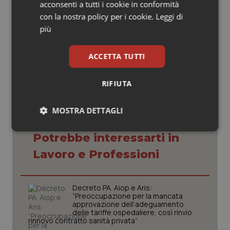
acconsenti a tutti i cookie in conformità
primaria.
con la nostra policy per i cookie.
Leggi di
più
01 Aprile 2025
© Riproduzione riservata
ACCETTA TUTTI
RIFIUTA
MOSTRA DETTAGLI
Necessari
Statistici
Marketing
Potrebbe interessarti in
Lavoro e Professioni
Decreto PA. Aiop e Aris:
“Preoccupazione per la mancata
approvazione dell’adeguamento
Necessari
Statistici
Marketing
delle tariffe ospedaliere, così rinvio
rinnovo contratto sanità privata”
I cookie necessari contribuiscono a rendere fruibile il