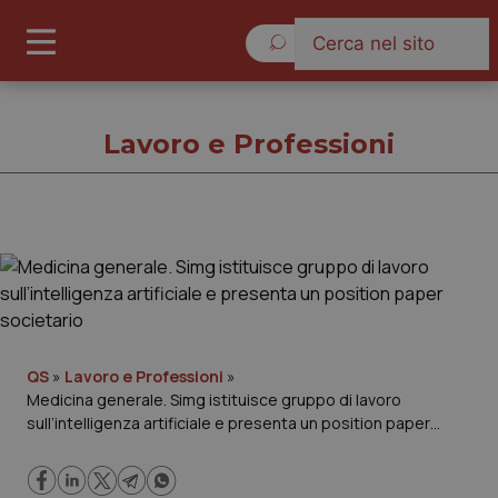
Domenica 9 Agosto 2026
Lavoro e Professioni
Lavoro e Professioni
Cronache
Governo e Parlamento
QS
»
Lavoro e Professioni
»
Medicina generale. Simg istituisce gruppo di lavoro
sull’intelligenza artificiale e presenta un position paper
Regioni e Asl
societario
Lavoro e Professioni