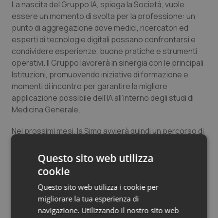
La nascita del Gruppo IA, spiega la Società, vuole
Salute orale & impianti
essere un momento di svolta per la professione: un
punto di aggregazione dove medici, ricercatori ed
Sangue & coagulazione
esperti di tecnologie digitali possano confrontarsi e
condividere esperienze, buone pratiche e strumenti
Tiroide
operativi. Il Gruppo lavorerà in sinergia con le principali
Istituzioni, promuovendo iniziative di formazione e
momenti di incontro per garantire la migliore
Tumore al seno
applicazione possibile dell’IA all’interno degli studi di
Medicina Generale.
Tumore ovarico
Nei prossimi mesi, la Simg avvierà quindi un percorso di
Tumori del Polmone & Testa Collo
diffusione e approfondimento dei contenuti del
Position Paper, tramite webinar e corsi di formazione
Questo sito web utilizza
Tumori gastrointestinali
ECM dedicati. Saranno inoltre istituiti tavoli di confronto
cookie
con partner istituzionali e aziende specializzate, con
Questo sito web utilizza i cookie per
Ulcera & Reflusso
l’obiettivo di favorire progetti sperimentali e di ricerca
migliorare la tua esperienza di
che possano validare sul campo l’efficacia degli
navigazione. Utilizzando il nostro sito web
strumenti di IA nel miglioramento dell’assistenza
Vaccini