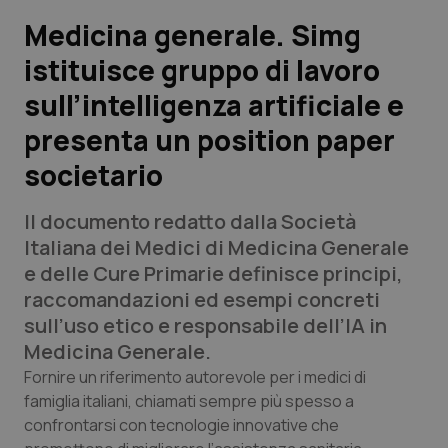
Medicina generale. Simg
Scienza e Farmaci
istituisce gruppo di lavoro
sull’intelligenza artificiale e
Studi e Analisi
presenta un position paper
Lettere al direttore
societario
Edizioni Regionali
Il documento redatto dalla Società
Italiana dei Medici di Medicina Generale
QS Pro
e delle Cure Primarie definisce principi,
raccomandazioni ed esempi concreti
Professionisti Sanitari.AI
sull’uso etico e responsabile dell’IA in
Medicina Generale.
Abruzzo
QS Pro Gold
Fornire un riferimento autorevole per i medici di
famiglia italiani, chiamati sempre più spesso a
QS Club
Newsletter
Basilicata
Artrite & artrosi
confrontarsi con tecnologie innovative che