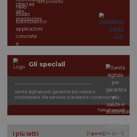
uso protetto
_ga
1 anno
Google LLC
mes
.quotidianosanita.it
Gli speciali
Sanità digitale per garantire più salute e
sostenibilità. Ma servono standard e condivisione
Tutti gli speciali
I più letti
[7 giorni]
[30 giorni]