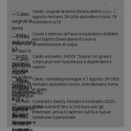
Caldo, segnali di lenta ritirata dell'ondata: il 7
agosto restano 26 città da bollino rosso, l'8
scendono a 19
PHPSESSID
Sessio
PHP.net
www.quotidianosanita.it
Covid. Il silenzio di Fauci e il perdono di Biden.
Ma il Quinto Emendamento non è
un’ammissione di colpa
Caldo estremo, FADOI: “Sopra i 40 gradi il
corpo può non riuscire più a disperdere il
calore”
Caldo, l’ondata prosegue. Il 7 agosto 26 città
restano da bollino rosso, solo Bolzano torna
in giallo
Comparto Sanità. Firmato il contratto 2025-
2027. Aumenti fino a 240 euro per gli
infermieri, arriva il capitolo sull'IA e nuove
tutele per il personale
_ga_KM60CM4NPH
.quotidianosanita.it
1 anno