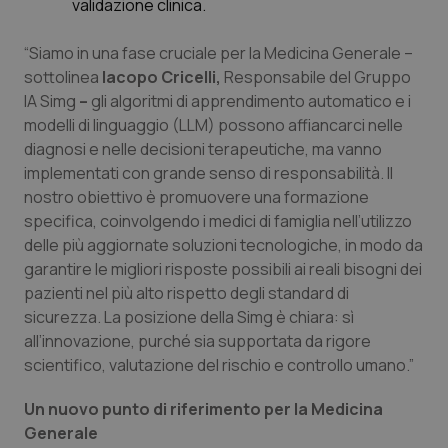
Valle D’Aosta
Oncodermatologia
validazione clinica.
“Siamo in una fase cruciale per la Medicina Generale –
Veneto
Oncoematologia
sottolinea
Iacopo Cricelli,
Responsabile del Gruppo
IA Simg
–
gli algoritmi di apprendimento automatico e i
Oncologia & Nutrizione
modelli di linguaggio (LLM) possono affiancarci nelle
diagnosi e nelle decisioni terapeutiche, ma vanno
Psoriasi & pelle
implementati con grande senso di responsabilità. Il
nostro obiettivo è promuovere una formazione
Quotidiano Cardiologia
specifica, coinvolgendo i medici di famiglia nell’utilizzo
delle più aggiornate soluzioni tecnologiche, in modo da
Quotidiano Chirurgia
garantire le migliori risposte possibili ai reali bisogni dei
pazienti nel più alto rispetto degli standard di
Quotidiano Oncologia
sicurezza. La posizione della Simg è chiara: sì
all’innovazione, purché sia supportata da rigore
scientifico, valutazione del rischio e controllo umano.”
Quotidiano Pediatria
Un nuovo punto di riferimento per la Medicina
Rene & patologie urogenitali
Generale