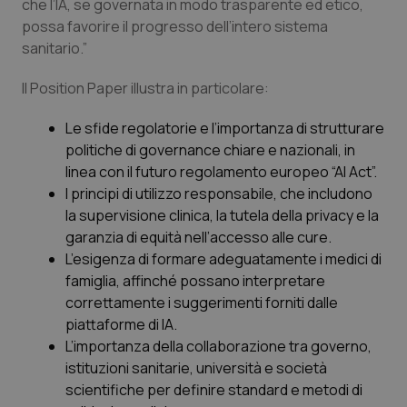
che l’IA, se governata in modo trasparente ed etico,
possa favorire il progresso dell’intero sistema
Piemonte
HIV
sanitario.”
Provincia Autonoma di Bolzano
Infezioni & Febbre
Il Position Paper illustra in particolare:
Provincia Autonoma di Trento
Ipertensione & Scompenso
Le sfide regolatorie e l’importanza di strutturare
politiche di governance chiare e nazionali, in
linea con il futuro regolamento europeo “AI Act”.
Puglia
Malattie rare
I principi di utilizzo responsabile, che includono
la supervisione clinica, la tutela della privacy e la
Sardegna
Malattia di Crohn & Rettocolite Ulcerosa
garanzia di equità nell’accesso alle cure.
L’esigenza di formare adeguatamente i medici di
Sicilia
Neuroscienze & patologie neurodegenerative
famiglia, affinché possano interpretare
correttamente i suggerimenti forniti dalle
Toscana
Obesità
piattaforme di IA.
L’importanza della collaborazione tra governo,
Umbria
Oftalmologia
istituzioni sanitarie, università e società
scientifiche per definire standard e metodi di