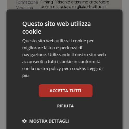
Valle D’Aosta
Oncodermatologia
Fimmg: “Rischio altissimo di perdere
borse e lasciare migliaia di cittadini
senza medico. Serve decreto di
Veneto
Oncoematologia
mobilità volontaria interregionale”
Questo sito web utilizza
Farmacisti in prima linea anche
cookie
Oncologia & Nutrizione
d’estate. Da Fofi il vademecum per
vacanze in sicurezza
Questo sito web utilizza i cookie per
Psoriasi & pelle
migliorare la tua esperienza di
navigazione. Utilizzando il nostro sito web
Screening oncologici. Assistenti
Quotidiano Cardiologia
acconsenti a tutti i cookie in conformità
sanitari Fno Tsrm e Pstrp: “La
prevenzione è un diritto, l’adesione
con la nostra policy per i cookie.
Leggi di
una scelta consapevole”
più
Quotidiano Chirurgia
Quotidiano Oncologia
ACCETTA TUTTI
Ultime analisi e review da QS Pro
Quotidiano Pediatria
RIFIUTA
Gold
Rene & patologie urogenitali
MOSTRA DETTAGLI
Cloud sanitario: infrastrutture,