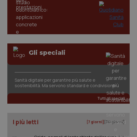
Gli speciali
CookieScriptConsent
5 mesi
CookieScript
settim
www.quotidianosanita.it
Sanità digitale per garantire più salute e
sostenibilità. Ma servono standard e condivisione
Tutti gli speciali
I più letti
[7 giorni]
[30 giorni]
tracking-sites-ironfish-
www.quotidianosanita.it
4