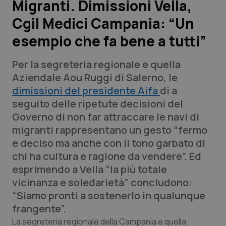
Migranti. Dimissioni Vella,
Cgil Medici Campania: “Un
Scienza e Farmaci
esempio che fa bene a tutti”
Studi e Analisi
Per la segreteria regionale e quella
Lettere al direttore
Aziendale Aou Ruggi di Salerno, le
dimissioni del presidente Aifa
di a
Edizioni Regionali
seguito delle ripetute decisioni del
Governo di non far attraccare le navi di
QS Pro
migranti rappresentano un gesto “fermo
e deciso ma anche con il tono garbato di
Professionisti Sanitari.AI
chi ha cultura e ragione da vendere”. Ed
esprimendo a Vella “la più totale
Abruzzo
QS Pro Gold
vicinanza e soledarietà” concludono:
“Siamo pronti a sostenerlo in qualunque
QS Club
Newsletter
Basilicata
Artrite & artrosi
frangente”.
La segreteria regionale della Campania e quella