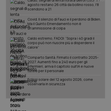
Caldo, segnali di lenta ritirata dell'ondata: il 7
tracking-enable
settim
agosto restano 26 città da bollino rosso, l'8
2 gior
scendono a 21
Covid. Il silenzio di Fauci e il perdono di Biden.
Ma il Quinto Emendamento non è
tracking-sites-ironfish-
www.quotidianosanita.it
4
un’ammissione di colpa
session-id
settim
2 gior
Caldo estremo, FADOI: “Sopra i 40 gradi il
corpo può non riuscire più a disperdere il
calore”
_ga
1 anno
Google LLC
Comparto Sanità. Firmato il contratto 2025-
mes
.quotidianosanita.it
2027. Aumenti fino a 240 euro per gli
infermieri, arriva il capitolo sull'IA e nuove
tutele per il personale
Eclissi solare del 12 agosto 2026, come
osservarla in sicurezza