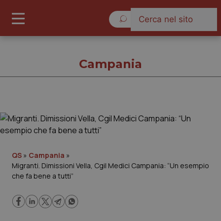
Venerdì 7 Agosto 2026
Campania
Campania
Cronache
QS
»
Campania
»
Migranti. Dimissioni Vella, Cgil Medici Campania: “Un esempio
Governo e Parlamento
che fa bene a tutti”
Regioni e Asl
Lavoro e Professioni