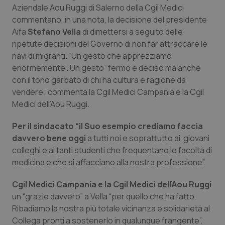
Calabria
Asma & BPCO
Aziendale Aou Ruggi di Salerno della Cgil Medici
commentano, in una nota, la decisione del presidente
Aifa
Stefano Vella
di dimettersi a seguito delle
Campania
Car-T
ripetute decisioni del Governo di non far attraccare le
navi di migranti. “Un gesto che apprezziamo
Emilia-Romagna
Colesterolo & coronaropatie
enormemente”. Un gesto “fermo e deciso ma anche
con il tono garbato di chi ha cultura e ragione da
Friuli Venezia Giulia
Dermatite Atopica
vendere”, commenta la Cgil Medici Campania e la Cgil
Medici dell’Aou Ruggi.
Lazio
Diabete & glucometri
Per il sindacato “il Suo esempio crediamo faccia
Liguria
Disturbi dell’umore
davvero bene oggi
a tutti noi e soprattutto ai giovani
colleghi e ai tanti studenti che frequentano le facoltà di
medicina e che si affacciano alla nostra professione”.
Lombardia
Dolore
Cgil Medici Campania e la Cgil Medici dell’Aou Ruggi
Marche
Donna & Salute
un “grazie davvero” a Vella “per quello che ha fatto.
Ribadiamo la nostra più totale vicinanza e solidarietà al
Molise
Epatiti
Collega pronti a sostenerlo in qualunque frangente”.