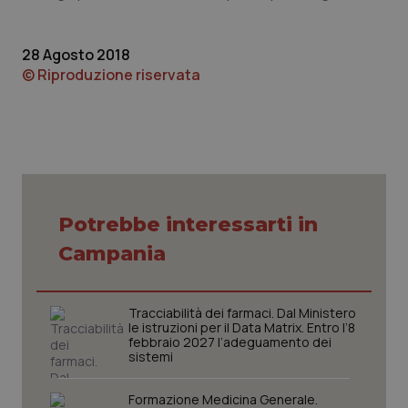
Piemonte
HIV
28 Agosto 2018
© Riproduzione riservata
Provincia Autonoma di Bolzano
Infezioni & Febbre
Provincia Autonoma di Trento
Ipertensione & Scompenso
Puglia
Malattie rare
Sardegna
Malattia di Crohn & Rettocolite Ulcerosa
Potrebbe interessarti in
Campania
Sicilia
Neuroscienze & patologie neurodegenerative
Tracciabilità dei farmaci. Dal Ministero
Toscana
Obesità
le istruzioni per il Data Matrix. Entro l’8
febbraio 2027 l’adeguamento dei
sistemi
Umbria
Oftalmologia
Formazione Medicina Generale.