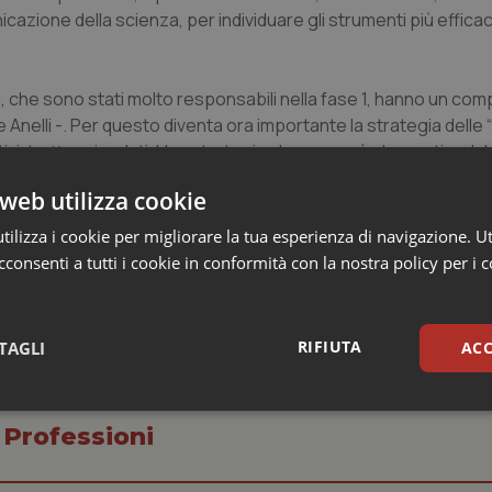
cazione della scienza, per individuare gli strumenti più efficac
, che sono stati molto responsabili nella fase 1, hanno un com
 Anelli -. Per questo diventa ora importante la strategia delle “
ivi, trattare i malati. Una strategia che non può che partire dal 
ranno quindi i medici del territorio, medici di medicina general
web utilizza cookie
tà di sorveglianza epidemiologica. Sarebbe auspicabile un loro c
i e dei farmaci che si sono dimostrati più sicuri ed efficaci”.
ilizza i cookie per migliorare la tua esperienza di navigazione. Ut
consenti a tutti i cookie in conformità con la nostra policy per i 
RIFIUTA
TAGLI
ACC
sari
Statistici
Mar
 Professioni