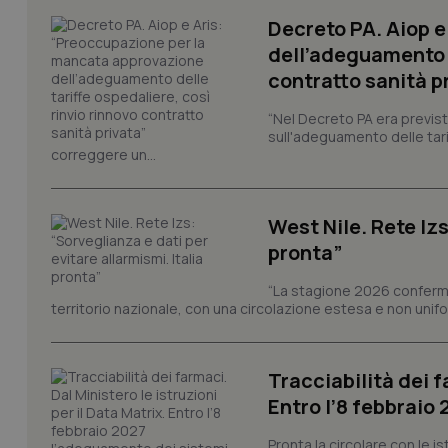
Decreto PA. Aiop 
dell’adeguamento d
contratto sanità p
I cookie necessari con
“Nel Decreto PA era previst
e l'accesso alle aree 
sull'adeguamento delle tar
correggere un...
Nome
VISITOR_PRIVACY_
West Nile. Rete Izs
pronta”
CookieScriptConse
“La stagione 2026 conferma
territorio nazionale, con una circolazione estesa e non uniform
tracking-sites-ironf
Tracciabilità dei f
tracking-enable
Entro l’8 febbraio
tracking-sites-ironf
session-id
Pronta la circolare con le i