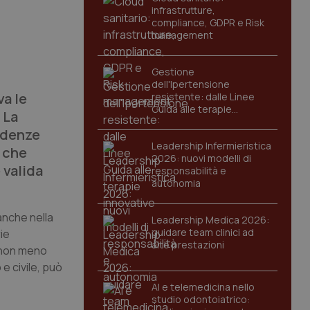
infrastrutture,
compliance, GDPR e Risk
management
a
Gestione
dell'Ipertensione
a le
resistente: dalle Linee
Guida alle terapie
 La
innovative
videnze
Leadership Infermieristica
 che
2026: nuovi modelli di
 valida
responsabilità e
autonomia
anche nella
Leadership Medica 2026:
guidare team clinici ad
ie
alte prestazioni
a non meno
e civile, può
AI e telemedicina nello
studio odontoiatrico: