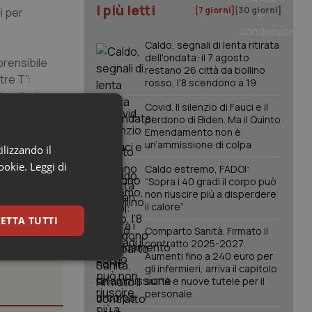
I più letti
[7 giorni]
[30 giorni]
i per
Caldo, segnali di lenta ritirata
dell'ondata: il 7 agosto
prensibile
restano 26 città da bollino
tre T”:
rosso, l'8 scendono a 19
territorio,
Covid. Il silenzio di Fauci e il
e, pediatri,
perdono di Biden. Ma il Quinto
oinvolgimento
Emendamento non è
un’ammissione di colpa
ilizzando il
cookie.
Leggi di
Caldo estremo, FADOI:
“Sopra i 40 gradi il corpo può
non riuscire più a disperdere
il calore”
ETTA TUTTI
Comparto Sanità. Firmato il
contratto 2025-2027.
Aumenti fino a 240 euro per
keting
gli infermieri, arriva il capitolo
sull'IA e nuove tutele per il
personale