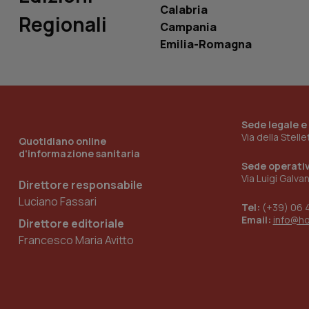
Calabria
Regionali
Campania
__Secure-YNID
Emilia-Romagna
YSC
Sede legale e
__Secure-
Via della Stell
ROLLOUT_TOKEN
Quotidiano online
d'informazione sanitaria
Sede operati
tracking-sites-
ironfish-tracking-
Via Luigi Galva
Direttore responsabile
named-enable
Luciano Fassari
Tel:
(+39) 06 
Email:
info@h
Direttore editoriale
Francesco Maria Avitto