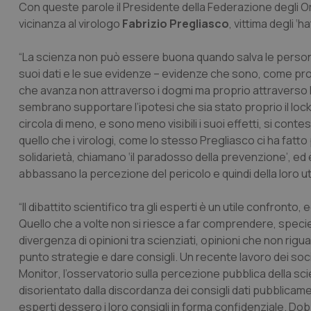
Con queste parole il Presidente della Federazione degli Or
vicinanza al virologo
Fabrizio Pregliasco
, vittima degli ‘
“La scienza non può essere buona quando salva le persone 
suoi dati e le sue evidenze – evidenze che sono, come pro
che avanza non attraverso i dogmi ma proprio attraverso le 
sembrano supportare l’ipotesi che sia stato proprio il lockdo
circola di meno, e sono meno visibili i suoi effetti, si con
quello che i virologi, come lo stesso Pregliasco ci ha fat
solidarietà, chiamano ‘il paradosso della prevenzione’, ed
abbassano la percezione del pericolo e quindi della loro util
“Il dibattito scientifico tra gli esperti è un utile confron
Quello che a volte non si riesce a far comprendere, specie q
divergenza di opinioni tra scienziati, opinioni che non rigua
punto strategie e dare consigli. Un recente lavoro dei soc
Monitor
, l’osservatorio sulla percezione pubblica della scie
disorientato dalla discordanza dei consigli dati pubblicame
esperti dessero i loro consigli in forma confidenziale. Dobbia