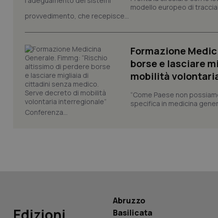
modello europeo di tracciabi
provvedimento, che recepisce...
_ga
Formazione Medici
borse e lasciare m
mobilità volontari
PHPSESSID
“Come Paese non possiamo 
specifica in medicina gener
Conferenza...
_ga_KM60CM4NPH
Nome
Nome
Abruzzo
VISITOR_INFO1_LIV
Edizioni
Basilicata
_ga_0VMQEQKQ1N