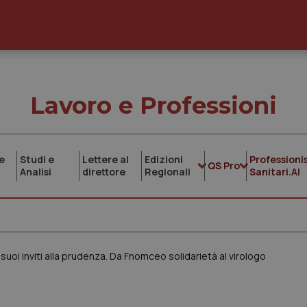
Lavoro e Professioni
e
Studi e
Lettere al
Edizioni
Professionis
QS Pro
Analisi
direttore
Regionali
Sanitari.AI
suoi inviti alla prudenza. Da Fnomceo solidarietà al virologo