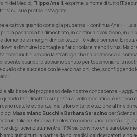
dini dei Medici,
Filippo Anelli
, esprime, a nome di tutto l’Esecut
haters’ sul suo profilo Instagram.
e cattiva quando consiglia prudenza – continua Anelli -. La s
prio la pandemia ha dimostrato, in continua evoluzione, in un
domande e i margini di incertezza – è valida sempre. E i dati, 
wn a diminuire i contagi e a far circolare meno il virus. Ma ora 
testa come inutile proprio la strategia che ha permesso di comba
to presente quando lo abbiamo sentito per testimoniare la nost
 è quello che succede con le vaccinazioni, che, sconfiggendo l
ità”.
to, ed è alla base del progresso delle nostre conoscenze – aggiu
uando tale dibattito si sposta a livello mediatico, è il senso d
rdano i dati, le evidenze, ma la loro interpretazione al fine di m
iologi
Massimiano Bucchi
e
Barbara Saracino
per
Science 
nza in Italia di Observa, ha rilevato come quasi la metà degli ital
nte dagli scienziati, mentre l’11% sia convinto che sarebbe meg
mo quindi tutti, a partire da noi medici, dai ricercatori, sino ad