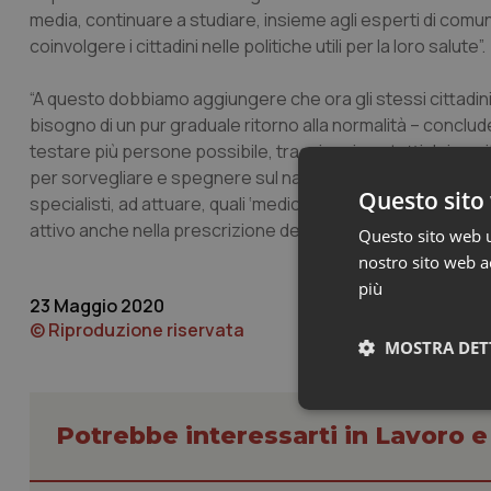
media, continuare a studiare, insieme agli esperti di comuni
coinvolgere i cittadini nelle politiche utili per la loro salute”.
“A questo dobbiamo aggiungere che ora gli stessi cittadini
bisogno di un pur graduale ritorno alla normalità – conclude
testare più persone possibile, tracciare i contatti dei posit
per sorvegliare e spegnere sul nascere eventuali focolai. Sa
Questo sito 
specialisti, ad attuare, quali ‘medici sentinella’ un’attivi
attivo anche nella prescrizione dei tamponi e test sierologic
Questo sito web ut
nostro sito web ac
più
23 Maggio 2020
© Riproduzione riservata
MOSTRA DET
Neces
Potrebbe interessarti in Lavoro e