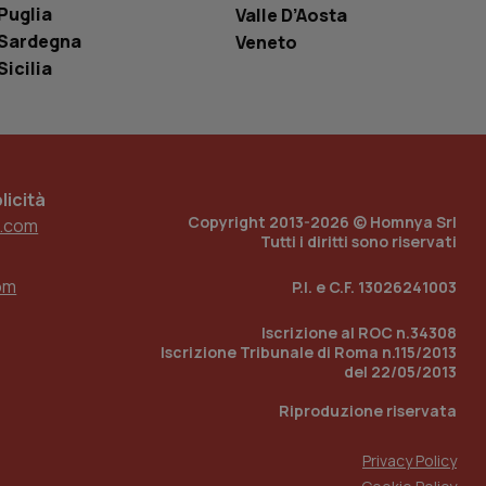
Puglia
Valle D’Aosta
ell'interfaccia di
Sardegna
Veneto
 tenere traccia
Sicilia
i Youtube incorporati
tore del sito web sta
ell'interfaccia di
 tenere traccia
icità
r la gestione
one dell’esperienza
Copyright 2013-2026 © Homnya Srl
.com
Tutti i diritti sono riservati
e per abilitare il
loggato con identity
om
P.I. e C.F. 13026241003
Iscrizione al ROC n.34308
Iscrizione Tribunale di Roma n.115/2013
del 22/05/2013
Riproduzione riservata
Privacy Policy