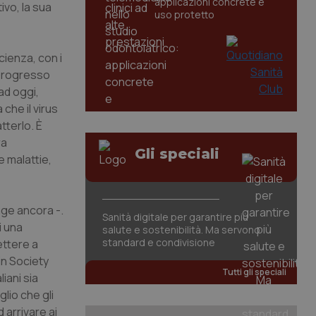
applicazioni concrete e
ivo, la sua
uso protetto
cienza, con i
 progresso
ad oggi,
che il virus
tterlo. È
ra
Gli speciali
e malattie,
nge ancora -.
Sanità digitale per garantire più
i una
salute e sostenibilità. Ma servono
standard e condivisione
ettere a
in Society
Tutti gli speciali
iani sia
lio che gli
 arrivare ai