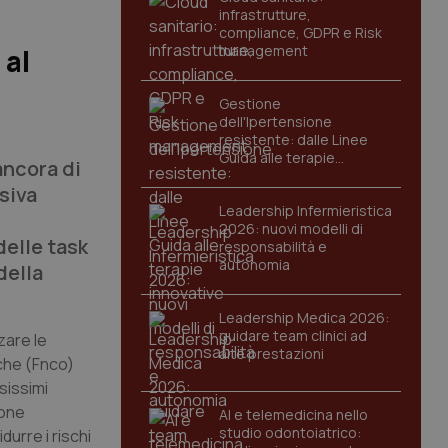
infrastrutture,
compliance, GDPR e Risk
management
 al
Gestione
dell'Ipertensione
resistente: dalle Linee
Guida alle terapie
ancora di
innovative
siva
Leadership Infermieristica
2026: nuovi modelli di
delle task
responsabilità e
autonomia
della
Leadership Medica 2026:
guidare team clinici ad
zare le
alte prestazioni
iche (Fnco)
sissimi
ione
AI e telemedicina nello
studio odontoiatrico:
durre i rischi