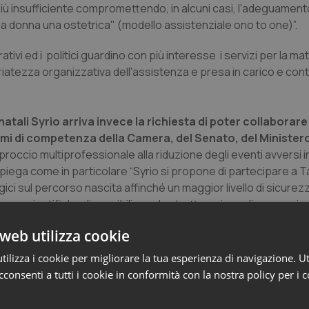
 più insufficiente compromettendo, in alcuni casi, l'adeguament
una donna una ostetrica" (modello assistenziale ono to one)”.
tivi ed i politici guardino con più interesse i servizi per la ma
iatezza organizzativa dell'assistenza e presa in carico e conti
ali Syrio arriva invece la richiesta di poter collaborare
anismi di competenza della Camera, del Senato, del Ministero
roccio multiprofessionale alla riduzione degli eventi avversi in
spiega come in particolare “Syrio si propone di partecipare a 
logici sul percorso nascita affinché un maggior livello di sicurez
ze scientifiche disponibili, con la strutturazione di percorsi e 
e del neonato, con il minor livello possibile di intervento compa
web utilizza cookie
ilizza i cookie per migliorare la tua esperienza di navigazione. Ut
che, quali garanti della promozione/tutela della salute delle don
consenti a tutti i cookie in conformità con la nostra policy per i 
 ai bisogni di cura nei diversi livelli di necessità ed offrire u
 clinico dell'area materno/infantile”.