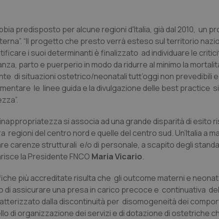
bbia predisposto per alcune regioni d'Italia, già dal 2010, un p
erna”. “Il progetto che presto verrà esteso sul territorio nazio
care i suoi determinanti è finalizzato ad individuare le critici
danza, parto e puerperio in modo da ridurre al minimo la mortalit
nte di situazioni ostetrico/neonatali tutt’oggi non prevedibili 
plementare le linee guida e la divulgazione delle best practice s
ezza”.
l’inappropriatezza si associa ad una grande disparità di esito r
regioni del centro nord e quelle del centro sud. Un’Italia a ma
re carenze strutturali e/o di personale, a scapito degli standa
hiarisce la Presidente FNCO
Maria Vicario
.
fiche più accreditate risulta che gli outcome materni e neonata
do di assicurare una presa in carico precoce e continuativa d
aratterizzato dalla discontinuità per disomogeneità dei compo
llo di organizzazione dei servizi e di dotazione di ostetriche 