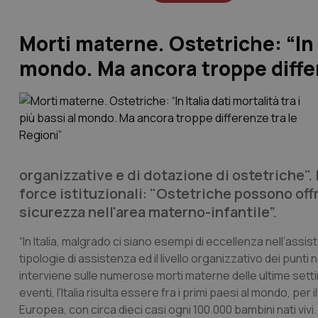
Morti materne. Ostetriche: “In It
mondo. Ma ancora troppe differ
organizzative e di dotazione di ostetriche". 
force istituzionali: "Ostetriche possono off
sicurezza nell'area materno-infantile”.
“In Italia, malgrado ci siano esempi di eccellenza nell’ass
tipologie di assistenza ed il livello organizzativo dei punti
interviene sulle numerose morti materne delle ultime sett
eventi, l'Italia risulta essere fra i primi paesi al mondo, per
Europea, con circa dieci casi ogni 100.000 bambini nati vivi.