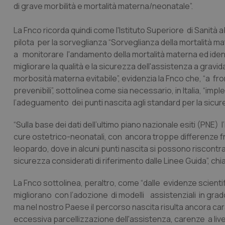
di grave morbilità e mortalità materna/neonatale”.
La Fnco ricorda quindi come l'Istituto Superiore di Sanità a
pilota per la sorveglianza “Sorveglianza della mortalità mat
a monitorare l'andamento della mortalità materna ed identifi
migliorare la qualità e la sicurezza dell'assistenza a gravi
morbosità materna evitabile”, evidenzia la Fnco che, “a fro
prevenibili”, sottolinea come sia necessario, in Italia, “im
l’adeguamento dei punti nascita agli standard per la sicur
“Sulla base dei dati dell’ultimo piano nazionale esiti (PNE) 
cure ostetrico-neonatali, con ancora troppe differenze fra 
leopardo, dove in alcuni punti nascita si possono riscontra
sicurezza considerati di riferimento dalle Linee Guida”, c
La Fnco sottolinea, peraltro, come “dalle evidenze scienti
migliorano con l’adozione di modelli assistenziali in gra
ma nel nostro Paese il percorso nascita risulta ancora c
eccessiva parcellizzazione dell'assistenza, carenze a live