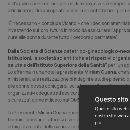
dell’applicazione dei nuovi orari di lavoro, diverrà sempre
all'indicatore di appropriato per le cure ostetriche "per 
“È necessario – conclude Vicario – che i decisori amministra
investendo sul loro futuro in modo da assicurare l'appropr
cure alle donne durante tutto il percorso perinatale”.
Dalla Società di Scienze ostetrico-ginecologico-neonat
Istituzioni, le società scientifiche e i rispettivi org
salute e dell’Istituto Superiore della Sanità”
per “un app
Lo afferma in una nota la presidente
Miriam Guana
, che 
ministeriali, alla realizzazione di indagini e studi epidemio
alle donne possa coniugarsi, sulla base delle migliori eviden
organizzativi adeguati ad assicurare ‘la salute della madre 
Questo sito 
sicurezza’, come indicato dall’OMS”.
Questo sito web ut
La Presidente Miriam Guana ritiene, infatti, che “le ostetri
nostro sito web ac
bambini, possano offrire un livello di competenza appropriata
più
al miglioramento della sicurezza e della gestione del rischio