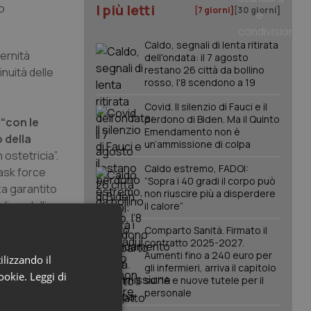
o
I più letti
[7 giorni]
[30 giorni]
Caldo, segnali di lenta ritirata
ternità
dell'ondata: il 7 agosto
restano 26 città da bollino
nuità delle
rosso, l'8 scendono a 19
Covid. Il silenzio di Fauci e il
perdono di Biden. Ma il Quinto
 “con le
Emendamento non è
 della
un’ammissione di colpa
 ostetricia”.
Caldo estremo, FADOI:
Task force
“Sopra i 40 gradi il corpo può
za garantito
non riuscire più a disperdere
di modelli
il calore”
tibile con la
Comparto Sanità. Firmato il
contratto 2025-2027.
Aumenti fino a 240 euro per
ilizzando il
gli infermieri, arriva il capitolo
ne e dei loro
cookie.
Leggi di
sull'IA e nuove tutele per il
n contributo
personale