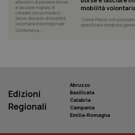
borse e lasciare m
_ga_KM60CM4NPH
mobilità volontari
“Come Paese non possiamo 
specifica in medicina gener
Conferenza...
Nome
Nome
VISITOR_INFO1_LIV
_ga_0VMQEQKQ1N
__Secure-YNID
Abruzzo
Edizioni
YSC
Basilicata
Calabria
Regionali
__Secure-
Campania
ROLLOUT_TOKEN
Emilia-Romagna
tracking-sites-
ironfish-tracking-
named-enable