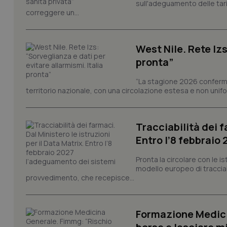
sull'adeguamento delle tar
correggere un...
tracking-sites-ironf
West Nile. Rete Izs
tracking-enable
pronta”
tracking-sites-ironf
session-id
“La stagione 2026 conferma
territorio nazionale, con una circolazione estesa e non uniform
_ga
Tracciabilità dei f
Entro l’8 febbraio
Pronta la circolare con le i
modello europeo di tracciabi
PHPSESSID
provvedimento, che recepisce...
Formazione Medici