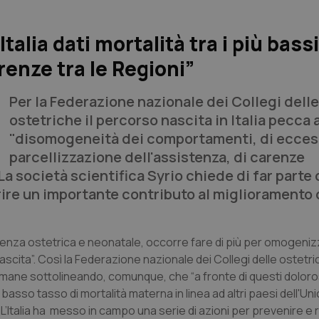
alia dati mortalità tra i più bassi
enze tra le Regioni”
Per la Federazione nazionale dei Collegi delle
ostetriche il percorso nascita in Italia pecca 
"disomogeneità dei comportamenti, di ecces
parcellizzazione dell'assistenza, di carenze
La società scientifica Syrio chiede di far parte 
rire un importante contributo al miglioramento 
istenza ostetrica e neonatale, occorre fare di più per omogeniz
 nascita”. Così la Federazione nazionale dei Collegi delle ostetr
imane sottolineando, comunque, che “a fronte di questi doloro
 il basso tasso di mortalità materna in linea ad altri paesi dell'Un
 L’Italia ha messo in campo una serie di azioni per prevenire e ri