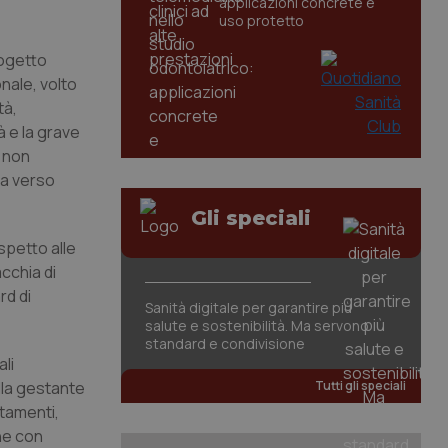
applicazioni concrete e
uso protetto
rogetto
nale, volto
tà,
à e la grave
e non
ia verso
Gli speciali
ispetto alle
cchia di
rd di
Sanità digitale per garantire più
salute e sostenibilità. Ma servono
standard e condivisione
li
ella gestante
Tutti gli speciali
rtamenti,
che con