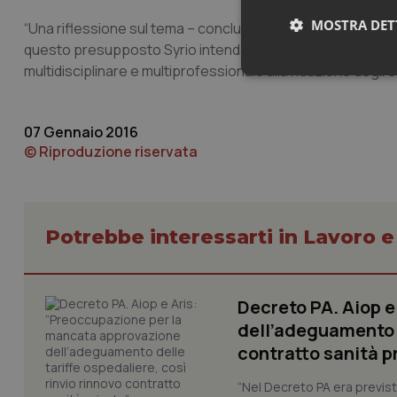
MOSTRA DET
“Una riflessione sul tema – conclude Guana – crediamo non
questo presupposto Syrio intende chiedere un’audizione al
multidisciplinare e multiprofessionale alla riduzione degli ev
Neces
07 Gennaio 2016
© Riproduzione riservata
Potrebbe interessarti in Lavoro e
I cookie necessari con
e l'accesso alle aree 
Nome
Decreto PA. Aiop 
VISITOR_PRIVACY_
dell’adeguamento d
contratto sanità p
“Nel Decreto PA era previst
CookieScriptConse