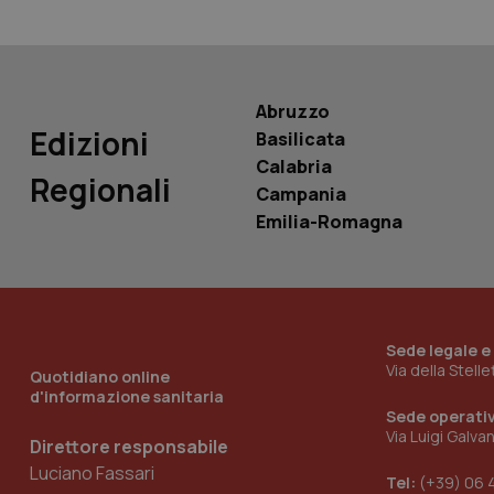
Nome
Nome
VISITOR_INFO1_LIV
_ga_0VMQEQKQ1N
Abruzzo
Edizioni
Basilicata
__Secure-YNID
Calabria
Regionali
Campania
Emilia-Romagna
YSC
__Secure-
ROLLOUT_TOKEN
tracking-sites-
Sede legale e
ironfish-tracking-
Via della Stell
named-enable
Quotidiano online
d'informazione sanitaria
Sede operati
Via Luigi Galva
Direttore responsabile
Luciano Fassari
Tel:
(+39) 06 