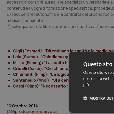
accesso al corso di laurea, alle specialità universitarie e 
contenuti e i luoghi di formazione specialistica, propedeu
6) recuperare l’autonomia e la centralità del proprio ruolo,
medico dipendente.
7) salvaguardare la libera professione medica ed odontoi
Gigli (Fesmed): “Difendiamo la sanità e la medicina
Lala (Sumai): “Chiediamo qualità della profession
Milillo (Fimmg): “La sanità ha bisogno di una revisi
Questo sito 
Cricelli (Aaroi): “Cerchiamo soluzioni insieme per 
Questo sito web ut
Chiamenti (Fimp): “La logica del risparmio sta pre
nostro sito web ac
Santaniello (Andi): “Sì a centralità della professio
più
Cassi (Cimo): “Necessario ridefinire un nuovo me
MOSTRA DET
16 Ottobre 2014
© Riproduzione riservata
Neces