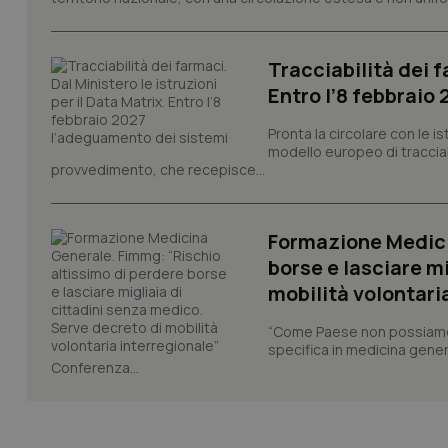
tracking-enable
tracking-sites-ironf
session-id
Tracciabilità dei f
Entro l’8 febbraio
_ga
Pronta la circolare con le i
modello europeo di tracciabi
provvedimento, che recepisce...
Formazione Medici
PHPSESSID
borse e lasciare m
mobilità volontari
“Come Paese non possiamo 
specifica in medicina gener
Conferenza...
_ga_KM60CM4NPH