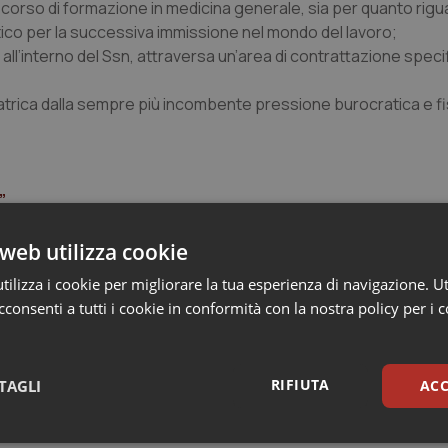
al corso di formazione in medicina generale, sia per quanto rigu
tico per la successiva immissione nel mondo del lavoro;
 all’interno del Ssn, attraversa un’area di contrattazione specif
atrica dalla sempre più incombente pressione burocratica e fi
”
e”
one totale”
web utilizza cookie
rimettere il medico al centro del Ssn”
ilizza i cookie per migliorare la tua esperienza di navigazione. Ut
valendo sulla professione”
consenti a tutti i cookie in conformità con la nostra policy per i 
ne e diaologo con le istituzioni”
dico”
RIFIUTA
TAGLI
ACC
sari
Statistici
Mar