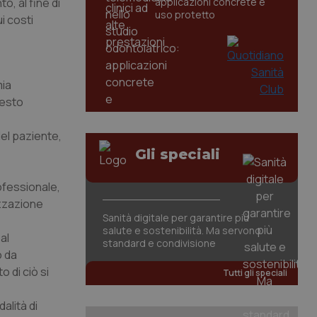
, al fine di
applicazioni concrete e
uso protetto
ui costi
mia
testo
del paziente,
Gli speciali
ofessionale,
izzazione
Sanità digitale per garantire più
salute e sostenibilità. Ma servono
al
standard e condivisione
o da
 di ciò si
Tutti gli speciali
alità di