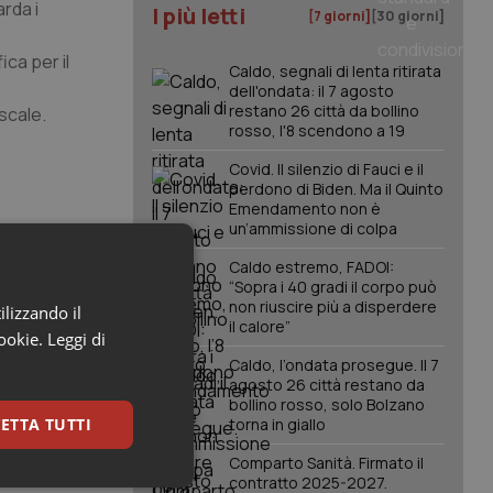
arda i
I più letti
[7 giorni]
[30 giorni]
ica per il
Caldo, segnali di lenta ritirata
dell'ondata: il 7 agosto
restano 26 città da bollino
scale.
rosso, l'8 scendono a 19
Covid. Il silenzio di Fauci e il
perdono di Biden. Ma il Quinto
Emendamento non è
un’ammissione di colpa
Caldo estremo, FADOI:
“Sopra i 40 gradi il corpo può
non riuscire più a disperdere
ilizzando il
il calore”
cookie.
Leggi di
Caldo, l’ondata prosegue. Il 7
agosto 26 città restano da
bollino rosso, solo Bolzano
ETTA TUTTI
torna in giallo
Comparto Sanità. Firmato il
contratto 2025-2027.
keting