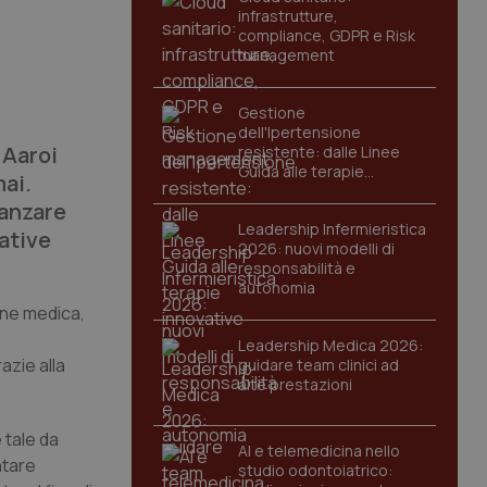
infrastrutture,
compliance, GDPR e Risk
management
Gestione
dell'Ipertensione
 Aaroi
resistente: dalle Linee
Guida alle terapie
ai.
innovative
vanzare
Leadership Infermieristica
ative
2026: nuovi modelli di
responsabilità e
autonomia
one medica,
Leadership Medica 2026:
azie alla
guidare team clinici ad
alte prestazioni
 tale da
AI e telemedicina nello
ntare
studio odontoiatrico: