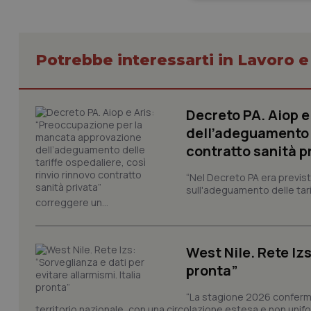
Potrebbe interessarti in Lavoro e
Decreto PA. Aiop 
I cookie necessari con
dell’adeguamento d
e l'accesso alle aree 
contratto sanità p
Nome
VISITOR_PRIVACY_
“Nel Decreto PA era previst
sull'adeguamento delle tar
correggere un...
CookieScriptConse
West Nile. Rete Izs
pronta”
“La stagione 2026 conferma
tracking-sites-ironf
territorio nazionale, con una circolazione estesa e non uniform