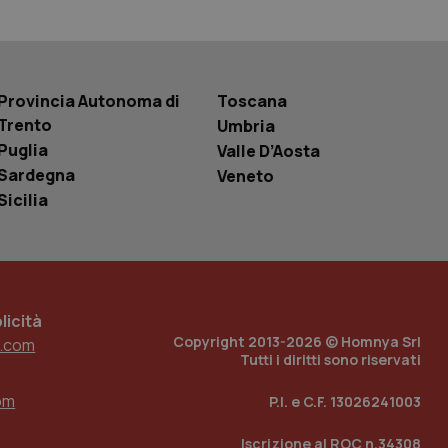
 tenere traccia
i Youtube incorporati
tics per mantenere
tore del sito web sta
ell'interfaccia di
Provincia Autonoma di
Toscana
Trento
Umbria
 tenere traccia
i Youtube incorporati
Puglia
Valle D’Aosta
tore del sito web sta
ell'interfaccia di
Sardegna
Veneto
Sicilia
 tenere traccia
r la gestione
one dell’esperienza
e per abilitare il
icità
loggato con identity
Copyright 2013-2026 © Homnya Srl
.com
Tutti i diritti sono riservati
om
P.I. e C.F. 13026241003
Iscrizione al ROC n.34308