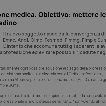
one medica. Obiettivo: mettere le
tadino
Il nuovo soggetto nasce dalla convergenza di
Emac, Andi, Cimo, Fesmed, Fimmg, Fimp e Sum
L'intento che accomuna tutti gli aderenti è a
a professione ed evitare possibili ricadute neg
riamente ogni possibile soluzione al disagio della professi
i del sistema sanitario, in sinergia con gli Ordini professionali,
Si chiama Alleanza per la professione medica (Apm) e nasce gr
imp e Sumai.
o diffuso fra tutti i medici – spiega una nota – la cui gravità è
à professionale e la loro stessa serenità”. E, “non volendo affro