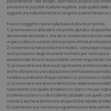
passivamente” tale disagio, Apm nasce proprio con l’intent
prevenire le possibili ricadute negative, sulla qualità delle c
aggiunti che indirettamente si vengono a determinare a car
Il nuovo soggetto nasce sulla base di alcune proposte:
1) promuovere e difendere nel profilo giuridico di appar
decisionale del medico, che deve sostanziarsi anche nell
organizzativo in cui esercita la propria attività profession
2) sostenere la necessità che il medico, comunque responsa
sia in possesso degli strumenti normativi per verificare e 
assistenziale di cui è responsabile, anche negoziando i live
3) promuovere una diversa progressione professionale e di 
anche attraverso una valutazione/certificazione periodica 
fondata su indicatori di appropriatezza, processo e risulta
4) promuovere una diversa definizione della responsabilità 
risarcimento con quello di indennizzo (salvo che per colp
incidente sul lavoro o da incidente stradale con quello che
rivendica anche la definizione di specifiche tabelle di inde
5) rivendicare una corretta programmazione delle attività f