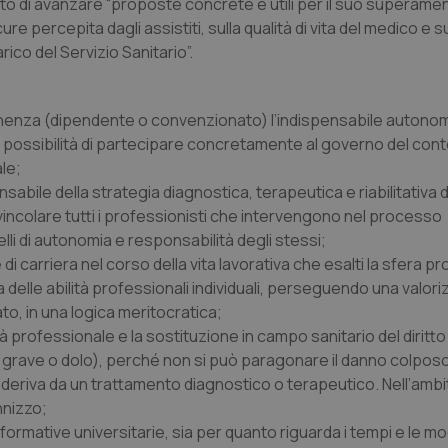
o di avanzare “proposte concrete e utili per il suo superamento
ure percepita dagli assistiti, sulla qualità di vita del medico e s
ico del Servizio Sanitario”.
tenenza (dipendente o convenzionato) l’indispensabile autono
a possibilità di partecipare concretamente al governo del con
ale;
bile della strategia diagnostica, terapeutica e riabilitativa 
vincolare tutti i professionisti che intervengono nel processo
lli di autonomia e responsabilità degli stessi;
carriera nel corso della vita lavorativa che esalti la sfera pr
delle abilità professionali individuali, perseguendo una valor
to, in una logica meritocratica;
professionale e la sostituzione in campo sanitario del diritto 
a grave o dolo), perché non si può paragonare il danno colpos
 deriva da un trattamento diagnostico o terapeutico. Nell’ambito
nnizzo;
ormative universitarie, sia per quanto riguarda i tempi e le mod