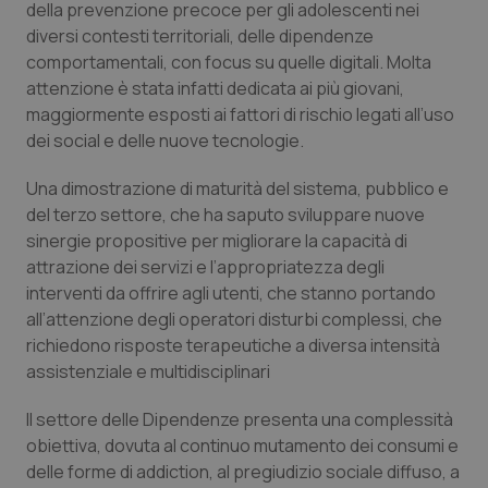
Valle D’Aosta
Oncodermatologia
della prevenzione precoce per gli adolescenti nei
diversi contesti territoriali, delle dipendenze
Veneto
Oncoematologia
comportamentali, con focus su quelle digitali. Molta
attenzione è stata infatti dedicata ai più giovani,
maggiormente esposti ai fattori di rischio legati all’uso
Oncologia & Nutrizione
dei social e delle nuove tecnologie.
Psoriasi & pelle
Una dimostrazione di maturità del sistema, pubblico e
del terzo settore, che ha saputo sviluppare nuove
Quotidiano Cardiologia
sinergie propositive per migliorare la capacità di
attrazione dei servizi e l’appropriatezza degli
Quotidiano Chirurgia
interventi da offrire agli utenti, che stanno portando
all’attenzione degli operatori disturbi complessi, che
Quotidiano Oncologia
richiedono risposte terapeutiche a diversa intensità
assistenziale e multidisciplinari
Quotidiano Pediatria
Il settore delle Dipendenze presenta una complessità
obiettiva, dovuta al continuo mutamento dei consumi e
Rene & patologie urogenitali
delle forme di addiction, al pregiudizio sociale diffuso, a