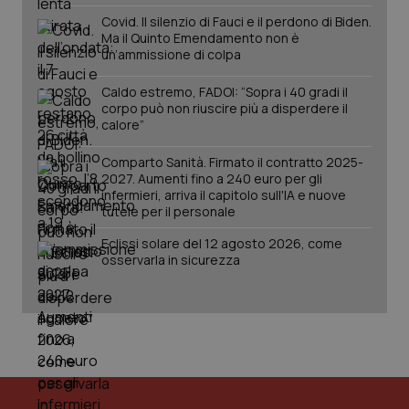
You
da Google
ten
Covid. Il silenzio di Fauci e il perdono di Biden.
Analytics
pre
Ma il Quinto Emendamento non è
per
del
mantener
vid
un’ammissione di colpa
lo stato
inco
della
può
sessione.
Caldo estremo, FADOI: “Sopra i 40 gradi il
det
vis
corpo può non riuscire più a disperdere il
web
calore”
uti
nuo
ver
Comparto Sanità. Firmato il contratto 2025-
dell
2027. Aumenti fino a 240 euro per gli
You
infermieri, arriva il capitolo sull'IA e nuove
__Secure-YNID
.youtube.com
5 mesi 4
Que
tutele per il personale
settimane
imp
You
Eclissi solare del 12 agosto 2026, come
ten
pre
osservarla in sicurezza
del
vid
inco
può
det
vis
web
uti
nuo
ver
dell