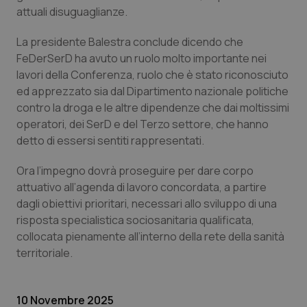
attuali disuguaglianze.
La presidente Balestra conclude dicendo che
FeDerSerD ha avuto un ruolo molto importante nei
lavori della Conferenza, ruolo che è stato riconosciuto
Necessari
Statistici
Marketing
ed apprezzato sia dal Dipartimento nazionale politiche
contro la droga e le altre dipendenze che dai moltissimi
I cookie necessari contribuiscono a rendere fruibile il
operatori, dei SerD e del Terzo settore, che hanno
sito web abilitandone funzionalità di base quali la
navigazione sulle pagine e l'accesso alle aree
detto di essersi sentiti rappresentati.
protette del sito. Il sito web non è in grado di
funzionare correttamente senza questi cookie.
Ora l’impegno dovrà proseguire per dare corpo
Nome
Fornitore
/
Dominio
Scaden
attuativo all’agenda di lavoro concordata, a partire
VISITOR_PRIVACY_METADATA
5 mesi
YouTube
dagli obiettivi prioritari, necessari allo sviluppo di una
settim
.youtube.com
risposta specialistica sociosanitaria qualificata,
collocata pienamente all’interno della rete della sanità
territoriale.
10 Novembre 2025