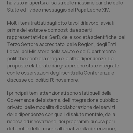
ha visto in apertura i saluti delle massime cariche dello
Stato ed il video messaggio del Papa Leone XIV.
Piemonte
HIV
Molti i temi trattati dagli otto tavoli di lavoro, avviati
Provincia Autonoma di Bolzano
Infezioni & Febbre
prima dell’estate e composti da esperti
rappresentativi dei SerD, delle società scientifiche, del
Provincia Autonoma di Trento
Ipertensione & Scompenso
Terzo Settore accreditato, delle Regioni, degli Enti
Locali, del Ministero della salute e del Dipartimento
Puglia
Malattie rare
politiche contro la droga e le altre dipendenze. Le
proposte elaborate dai gruppi sono state integrate
Sardegna
Malattia di Crohn & Rettocolite Ulcerosa
con le osservazioni degli iscritti alla Conferenza e
discusse coi politici l’8 novembre.
Sicilia
Neuroscienze & patologie neurodegenerative
I principali temi attenzionati sono stati quelli della
Governance del sistema, dell’integrazione pubblico-
Toscana
Obesità
privato, delle modalità di collaborazione dei servizi
delle dipendenze con quelli di salute mentale, della
Umbria
Oftalmologia
ricerca ed innovazione, dei programmi di cura per i
detenuti e delle misure alternative alla detenzione,