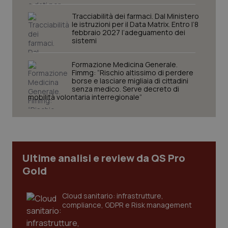
Tracciabilità dei farmaci. Dal Ministero
le istruzioni per il Data Matrix. Entro l’8
febbraio 2027 l’adeguamento dei
sistemi
tracking-sites-ironfish-
www.quotidianosanita.it
4
session-id
settim
2 gior
Formazione Medicina Generale.
Fimmg: “Rischio altissimo di perdere
borse e lasciare migliaia di cittadini
senza medico. Serve decreto di
mobilità volontaria interregionale”
_ga
1 anno
Google LLC
mes
.quotidianosanita.it
Ultime analisi e review da QS Pro
Gold
Cloud sanitario: infrastrutture,
compliance, GDPR e Risk management