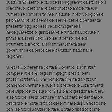
quadri clinici sempre più spesso aggravati da situazioni
Salute orale & impianti
sfavorevoli personali e del contesto ambientale, a
numerose comorbilità internistiche, infettivologiche e
Sangue & coagulazione
psichiatriche. Il sistema dei servizi per le dipendenze
presenta oggi eccessive disomogeneità,
Tiroide
inadeguatezze organizzative e funzionali, dovute in
primis alla scarsità di risorse di personale e di
strumenti di lavoro, alla frammentarietà della
Tumore al seno
governance da parte delle istituzioni nazionali e
regionali.
Tumore ovarico
Questa Conferenza porta al Governo, ai Ministeri
Tumori del Polmone & Testa Collo
competenti e alle Regioni impegni precisi per il
prossimo triennio. Una richiesta che ha trovato un
Tumori gastrointestinali
consenso unanime è quella di prevedere Dipartimenti
delle Dipendenze autonomi sul piano gestionale; SerD
Ulcera & Reflusso
e servizi del Terzo settore hanno infatti evidenziato e
descritto le molte criticità determinate dall’unificazione
con i servizi di Salute Mentale. È stato ribadito come
Vaccini