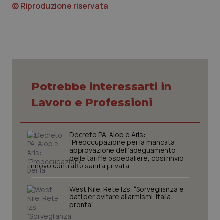
© Riproduzione riservata
CookieScriptConsent
5 mesi
CookieScript
Potrebbe interessarti in
settim
www.quotidianosanita.it
Lavoro e Professioni
Decreto PA. Aiop e Aris:
“Preoccupazione per la mancata
approvazione dell’adeguamento
delle tariffe ospedaliere, così rinvio
rinnovo contratto sanità privata”
West Nile. Rete Izs: “Sorveglianza e
dati per evitare allarmismi. Italia
pronta”
tracking-sites-ironfish-
www.quotidianosanita.it
4
tracking-enable
settim
2 gior