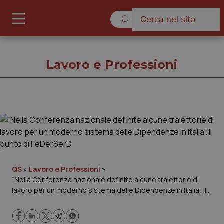
Venerdì 7 Agosto 2026
Lavoro e Professioni
Lavoro e Professioni
Cronache
Governo e Parlamento
QS
»
Lavoro e Professioni
»
“Nella Conferenza nazionale definite alcune traiettorie di
lavoro per un moderno sistema delle Dipendenze in Italia”. Il
Regioni e Asl
punto di FeDerSerD
Lavoro e Professioni