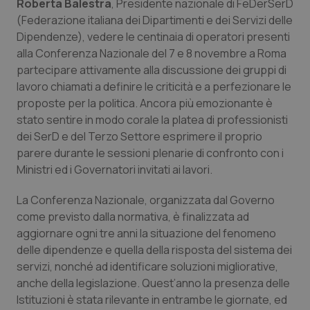
Roberta Balestra
, Presidente nazionale di FeDerSerD
Calabria
Asma & BPCO
(Federazione italiana dei Dipartimenti e dei Servizi delle
Dipendenze), vedere le centinaia di operatori presenti
Campania
Car-T
alla Conferenza Nazionale del 7 e 8 novembre a Roma
partecipare attivamente alla discussione dei gruppi di
Emilia-Romagna
Colesterolo & coronaropatie
lavoro chiamati a definire le criticità e a perfezionare le
proposte per la politica. Ancora più emozionante è
Friuli Venezia Giulia
Dermatite Atopica
stato sentire in modo corale la platea di professionisti
dei SerD e del Terzo Settore esprimere il proprio
parere durante le sessioni plenarie di confronto con i
Lazio
Diabete & glucometri
Ministri ed i Governatori invitati ai lavori.
Liguria
Disturbi dell’umore
La Conferenza Nazionale, organizzata dal Governo
come previsto dalla normativa, è finalizzata ad
Lombardia
Dolore
aggiornare ogni tre anni la situazione del fenomeno
delle dipendenze e quella della risposta del sistema dei
Marche
Donna & Salute
servizi, nonché ad identificare soluzioni migliorative,
anche della legislazione. Quest’anno la presenza delle
Molise
Epatiti
Istituzioni è stata rilevante in entrambe le giornate, ed