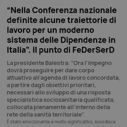
“Nella Conferenza nazionale
Scienza e Farmaci
definite alcune traiettorie di
lavoro per un moderno
Studi e Analisi
sistema delle Dipendenze in
Lettere al direttore
Italia”. Il punto di FeDerSerD
Edizioni Regionali
La presidente Balestra: “Ora l’impegno
dovrà proseguire per dare corpo
QS Pro
attuativo all’agenda di lavoro concordata,
a partire dagli obiettivi prioritari,
Professionisti Sanitari.AI
necessari allo sviluppo di una risposta
specialistica sociosanitaria qualificata,
Abruzzo
QS Pro Gold
collocata pienamente all’interno della
rete della sanità territoriale”.
QS Club
Newsletter
Basilicata
Artrite & artrosi
È stato emozionante e molto significativo, esordisce