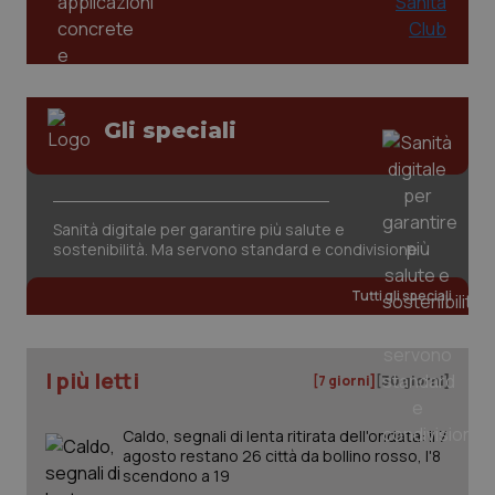
Gli speciali
_ga_KM60CM4NPH
.quotidianosanita.it
1 anno
mes
Sanità digitale per garantire più salute e
sostenibilità. Ma servono standard e condivisione
Tutti gli speciali
I più letti
[7 giorni]
[30 giorni]
Fornitore
/
Nome
Scadenza
Descrizion
Dominio
Nome
Fornitore
/
Dominio
Scadenza
Des
Caldo, segnali di lenta ritirata dell'ondata: il 7
_ga_0VMQEQKQ1N
.quotidianosanita.it
1 anno 1
Questo
agosto restano 26 città da bollino rosso, l'8
mese
cookie
VISITOR_INFO1_LIVE
5 mesi 4
Que
Google LLC
scendono a 19
viene
settimane
imp
.youtube.com
utilizzato