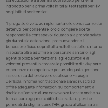
sull’educazione tra pari ma soprattutto perché ha
introdotto per la prima volta in Italia i test rapidi per HIV
negli istituti penitenziari.
“Il progetto è volto ad implementare le conoscenze dei
detenuti, per consentire loro di compiere scelte
responsabili e consapevoli riguardo alla propria salute
già durante la detenzione, promuovendone il
benessere fisico soprattutto nell’ottica del loro ritorno
in società oltre ad offrire al personale sanitario, agli
agenti di polizia penitenziaria, agli educatori e ai
volontari presenti in carcere la possibilità di sviluppare
esperienze e competenze per un’adeguata gestione
in sicurezza del loro lavoro quotidiano – spiega
Dell’Isola. In forma non tradizionale siamo riusciti ad
offrire adeguate informazioni sui comportamenti a
rischio nell’ambito di una convivenza forzata anche su
temi ancora oggi molto difficili da trattare, perché
permeati da stigma, come l’HIV, grazie all’alleanza tra