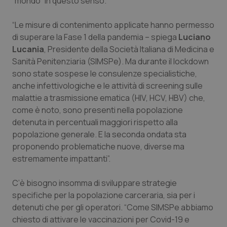
“mondo” in questo senso.
Piemonte
HIV
“Le misure di contenimento applicate hanno permesso
di superare la Fase 1 della pandemia – spiega
Luciano
Provincia Autonoma di Bolzano
Infezioni & Febbre
Lucania
, Presidente della Società Italiana di Medicina e
Sanità Penitenziaria (SIMSPe). Ma durante il lockdown
Provincia Autonoma di Trento
Ipertensione & Scompenso
sono state sospese le consulenze specialistiche,
anche infettivologiche e le attività di screening sulle
Puglia
Malattie rare
malattie a trasmissione ematica (HIV, HCV, HBV) che,
come è noto, sono presenti nella popolazione
detenuta in percentuali maggiori rispetto alla
Sardegna
Malattia di Crohn & Rettocolite Ulcerosa
popolazione generale. E la seconda ondata sta
proponendo problematiche nuove, diverse ma
Sicilia
Neuroscienze & patologie neurodegenerative
estremamente impattanti”.
Toscana
Obesità
C’è bisogno insomma di sviluppare strategie
specifiche per la popolazione carceraria, sia per i
Umbria
Oftalmologia
detenuti che per gli operatori. “Come SIMSPe abbiamo
chiesto di attivare le vaccinazioni per Covid-19 e