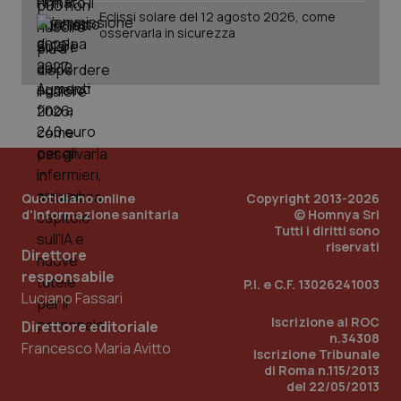
__Secure-
.youtube.com
5 mesi 4
Que
Eclissi solare del 12 agosto 2026, come
ROLLOUT_TOKEN
settimane
imp
You
osservarla in sicurezza
ges
del
e d
per
del
ute
tracking-sites-
www.quotidianosanita.it
4
Que
ironfish-tracking-
settimane
imp
named-enable
2 giorni
dal
per 
sis
sol
Quotidiano online
Copyright 2013-2026
ute
d'informazione sanitaria
© Homnya Srl
ide
Tutti i diritti sono
Wel
riservati
Direttore
responsabile
P.I. e C.F. 13026241003
Luciano Fassari
Iscrizione al ROC
Direttore editoriale
n.34308
Francesco Maria Avitto
Iscrizione Tribunale
di Roma n.115/2013
del 22/05/2013