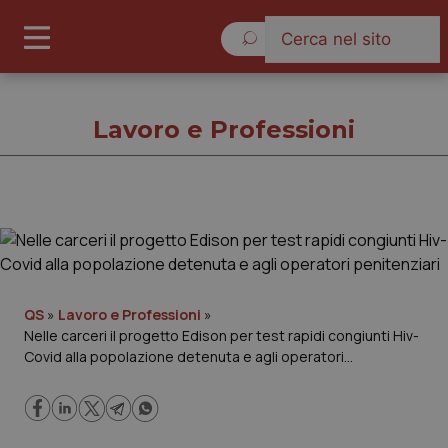
Venerdì 7 Agosto 2026
Lavoro e Professioni
Lavoro e Professioni
Cronache
QS
»
Lavoro e Professioni
»
Nelle carceri il progetto Edison per test rapidi congiunti Hiv-
Governo e Parlamento
Covid alla popolazione detenuta e agli operatori
penitenziari
Regioni e Asl
Lavoro e Professioni