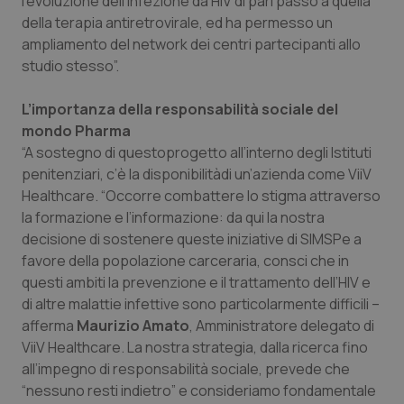
l'evoluzione dell'infezione da HIV di pari passo a quella
Necessari
Statistici
Marketing
della terapia antiretrovirale, ed ha permesso un
I cookie necessari contribuiscono a rendere fruibile il
ampliamento del network dei centri partecipanti allo
sito web abilitandone funzionalità di base quali la
studio stesso”.
navigazione sulle pagine e l'accesso alle aree
protette del sito. Il sito web non è in grado di
funzionare correttamente senza questi cookie.
L’importanza della responsabilità sociale del
Nome
Fornitore
/
Dominio
Scaden
mondo Pharma
VISITOR_PRIVACY_METADATA
5 mesi
YouTube
“A sostegno di questoprogetto all’interno degli Istituti
settim
.youtube.com
penitenziari, c’è la disponibilitàdi un’azienda come ViiV
Healthcare. “Occorre combattere lo stigma attraverso
la formazione e l’informazione: da qui la nostra
decisione di sostenere queste iniziative di SIMSPe a
favore della popolazione carceraria, consci che in
questi ambiti la prevenzione e il trattamento dell’HIV e
di altre malattie infettive sono particolarmente difficili –
afferma
Maurizio Amato
, Amministratore delegato di
ViiV Healthcare. La nostra strategia, dalla ricerca fino
all’impegno di responsabilità sociale, prevede che
“nessuno resti indietro” e consideriamo fondamentale