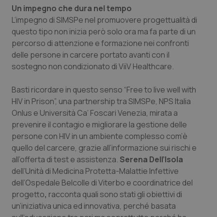
Un impegno che dura nel tempo
Salute orale & impianti
L’impegno di SIMSPe nel promuovere progettualità di
questo tipo non inizia però solo ora ma fa parte di un
Sangue & coagulazione
percorso di attenzione e formazione nei confronti
delle persone in carcere portato avanti con il
Tiroide
sostegno non condizionato di ViiV Healthcare.
Tumore al seno
Basti ricordare in questo senso “Free to live well with
HIV in Prison”, una partnership tra SIMSPe, NPS Italia
Tumore ovarico
Onlus e Università Ca’ Foscari Venezia, mirata a
prevenire il contagio e migliorare la gestione delle
persone con HIV in un ambiente complesso com’è
Tumori del Polmone & Testa Collo
quello del carcere, grazie all’informazione sui rischi e
all’offerta di test e assistenza.
Serena Dell’Isola
Tumori gastrointestinali
dell’Unità di Medicina Protetta-Malattie Infettive
dell’Ospedale Belcolle di Viterbo e coordinatrice del
Ulcera & Reflusso
progetto
,
racconta quali sono stati gli obiettivi di
un’iniziativa unica ed innovativa, perché basata
Vaccini