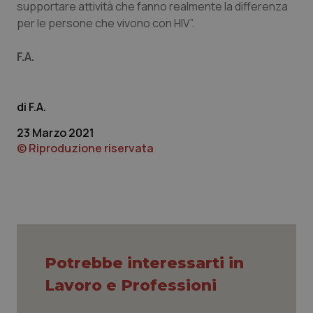
supportare attività che fanno realmente la differenza
per le persone che vivono con HIV”.
CookieScriptConsent
5 mesi
CookieScript
settim
www.quotidianosanita.it
F.A.
F.A.
23 Marzo 2021
© Riproduzione riservata
tracking-sites-ironfish-
www.quotidianosanita.it
4
tracking-enable
settim
2 gior
Potrebbe interessarti in
Lavoro e Professioni
tracking-sites-ironfish-
www.quotidianosanita.it
4
session-id
settim
2 gior