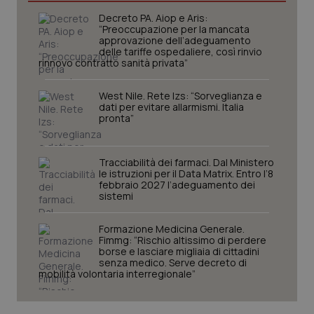
Decreto PA. Aiop e Aris:
“Preoccupazione per la mancata
approvazione dell’adeguamento
_ga
1 anno
Google LLC
delle tariffe ospedaliere, così rinvio
mes
.quotidianosanita.it
rinnovo contratto sanità privata”
West Nile. Rete Izs: “Sorveglianza e
dati per evitare allarmismi. Italia
pronta”
Tracciabilità dei farmaci. Dal Ministero
le istruzioni per il Data Matrix. Entro l’8
febbraio 2027 l’adeguamento dei
sistemi
Formazione Medicina Generale.
Fimmg: “Rischio altissimo di perdere
borse e lasciare migliaia di cittadini
senza medico. Serve decreto di
mobilità volontaria interregionale”