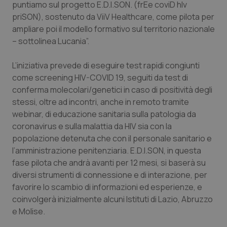
Valle D’Aosta
Oncodermatologia
puntiamo sul progetto E.D.I.SON. (frEe coviD hIv
priSON), sostenuto da ViiV Healthcare, come pilota per
Veneto
Oncoematologia
ampliare poi il modello formativo sul territorio nazionale
– sottolinea Lucania”.
Oncologia & Nutrizione
L’iniziativa prevede di eseguire test rapidi congiunti
come screening HIV-COVID 19, seguiti da test di
Psoriasi & pelle
conferma molecolari/genetici in caso di positività degli
stessi, oltre ad incontri, anche in remoto tramite
Quotidiano Cardiologia
webinar, di educazione sanitaria sulla patologia da
coronavirus e sulla malattia da HIV sia con la
Quotidiano Chirurgia
popolazione detenuta che con il personale sanitario e
l’amministrazione penitenziaria. E.D.I.SON, in questa
Quotidiano Oncologia
fase pilota che andrà avanti per 12 mesi, si baserà su
diversi strumenti di connessione e di interazione, per
Quotidiano Pediatria
favorire lo scambio di informazioni ed esperienze, e
coinvolgerà inizialmente alcuni Istituti di Lazio, Abruzzo
e Molise.
Rene & patologie urogenitali