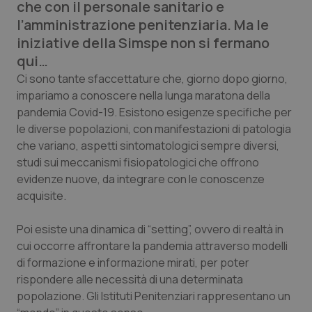
che con il personale sanitario e
Calabria
Asma & BPCO
l’amministrazione penitenziaria. Ma le
iniziative della Simspe non si fermano
Campania
Car-T
qui…
Ci sono tante sfaccettature che, giorno dopo giorno,
Emilia-Romagna
Colesterolo & coronaropatie
impariamo a conoscere nella lunga maratona della
pandemia Covid-19. Esistono esigenze specifiche per
Friuli Venezia Giulia
Dermatite Atopica
le diverse popolazioni, con manifestazioni di patologia
che variano, aspetti sintomatologici sempre diversi,
Lazio
Diabete & glucometri
studi sui meccanismi fisiopatologici che offrono
evidenze nuove, da integrare con le conoscenze
Liguria
Disturbi dell’umore
acquisite.
Lombardia
Dolore
Poi esiste una dinamica di “setting”, ovvero di realtà in
cui occorre affrontare la pandemia attraverso modelli
di formazione e informazione mirati, per poter
Marche
Donna & Salute
rispondere alle necessità di una determinata
popolazione. Gli Istituti Penitenziari rappresentano un
Molise
Epatiti