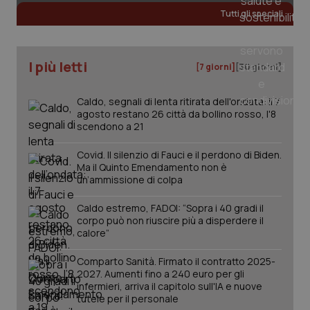
web
uti
Tutti gli speciali
nuo
ver
dell
You
I più letti
[7 giorni]
[30 giorni]
__Secure-YNID
.youtube.com
5 mesi 4
Que
settimane
imp
You
ten
Caldo, segnali di lenta ritirata dell'ondata: il 7
pre
agosto restano 26 città da bollino rosso, l'8
del
scendono a 21
vid
inco
può
Covid. Il silenzio di Fauci e il perdono di Biden.
det
Ma il Quinto Emendamento non è
vis
web
un’ammissione di colpa
uti
nuo
ver
Caldo estremo, FADOI: “Sopra i 40 gradi il
dell
corpo può non riuscire più a disperdere il
You
calore”
YSC
Sessione
Que
Google LLC
imp
.youtube.com
Comparto Sanità. Firmato il contratto 2025-
You
2027. Aumenti fino a 240 euro per gli
ten
vis
infermieri, arriva il capitolo sull'IA e nuove
vid
tutele per il personale