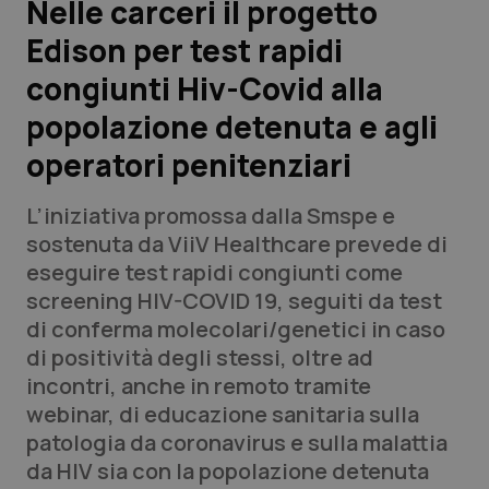
Nelle carceri il progetto
Edison per test rapidi
Scienza e Farmaci
congiunti Hiv-Covid alla
Studi e Analisi
popolazione detenuta e agli
operatori penitenziari
Lettere al direttore
L’iniziativa promossa dalla Smspe e
Edizioni Regionali
sostenuta da ViiV Healthcare prevede di
eseguire test rapidi congiunti come
QS Pro
screening HIV-COVID 19, seguiti da test
di conferma molecolari/genetici in caso
Professionisti Sanitari.AI
di positività degli stessi, oltre ad
incontri, anche in remoto tramite
Abruzzo
QS Pro Gold
webinar, di educazione sanitaria sulla
patologia da coronavirus e sulla malattia
QS Club
Newsletter
Basilicata
Artrite & artrosi
da HIV sia con la popolazione detenuta