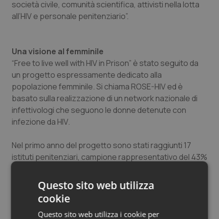
società civile, comunità scientifica, attivisti nella lotta
all’HIV e personale penitenziario”.
Una visione al femminile
“Free to live well with HIV in Prison” è stato seguito da
un progetto espressamente dedicato alla
popolazione femminile. Si chiama ROSE-HIV ed è
basato sulla realizzazione di un network nazionale di
infettivologi che seguono le donne detenute con
infezione da HIV.
Nel primo anno del progetto sono stati raggiunti 17
istituti penitenziari, campione rappresentativo del 43%
dell'intera popolazione carceraria femminile; è stato
possibile osservare una prevalenza del 5%
Questo sito web utilizza
dell'infezione da HIV (circa il doppio di quella osservata
cookie
negli uomini detenuti e quasi 30 volte la percentuale
Questo sito web utilizza i cookie per
delle donne non detenute) con la presenza di