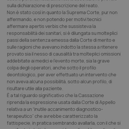
Valle D’Aosta
Oncodermatologia
sulla dichiarazione di prescrizione del reato.
Non è stato così in quanto la Suprema Corte, pur non
Veneto
Oncoematologia
affermando, e non potendo per motivi tecnici
affermare apertis verbis che sussisteva la
Oncologia & Nutrizione
responsabilità dei sanitari, si è dilungata su molteplici
passi della sentenza emessa dalla Corte di merito e
Psoriasi & pelle
sulle ragioni che avevano indotto la stessa a ritenere
provato sia il nesso di causalità tra molteplici omissioni
Quotidiano Cardiologia
addebitate ai medici e l’evento morte, sia la grave
colpa degli operatori, anche sotto il profilo
deontologico, per aver effettuato un intervento che
Quotidiano Chirurgia
non aveva alcuna possibilità, sotto alcun profilo, di
risultare utile alla paziente.
Quotidiano Oncologia
È a tal riguardo significativo che la Cassazione
riprenda la espressione usata dalla Corte di Appello
Quotidiano Pediatria
relativa a un “inutile accanimento diagnostico-
terapeutico” che avrebbe caratterizzato la
Rene & patologie urogenitali
fattispecie, in pratica sembrando avallarla, con il che si