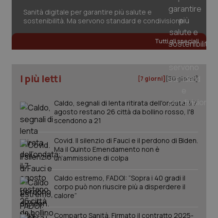
Sanità digitale per garantire più salute e
sostenibilità. Ma servono standard e condivisione
Tutti gli speciali
I più letti
[7 giorni]
[30 giorni]
Caldo, segnali di lenta ritirata dell'ondata: il 7
agosto restano 26 città da bollino rosso, l'8
scendono a 21
Covid. Il silenzio di Fauci e il perdono di Biden.
_ga_KM60CM4NPH
.quotidianosanita.it
1 anno
Ma il Quinto Emendamento non è
mes
un’ammissione di colpa
Caldo estremo, FADOI: “Sopra i 40 gradi il
corpo può non riuscire più a disperdere il
calore”
Comparto Sanità. Firmato il contratto 2025-