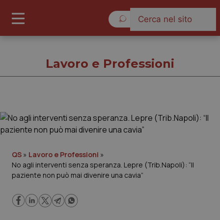
Venerdì 7 Agosto 2026
Lavoro e Professioni
Lavoro e Professioni
Cronache
QS
»
Lavoro e Professioni
»
No agli interventi senza speranza. Lepre (Trib.Napoli): “Il
Governo e Parlamento
paziente non può mai divenire una cavia”
Regioni e Asl
Lavoro e Professioni