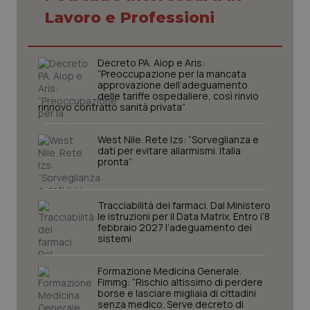
Lavoro e Professioni
Decreto PA. Aiop e Aris:
“Preoccupazione per la mancata
approvazione dell’adeguamento
delle tariffe ospedaliere, così rinvio
rinnovo contratto sanità privata”
West Nile. Rete Izs: “Sorveglianza e
dati per evitare allarmismi. Italia
pronta”
Tracciabilità dei farmaci. Dal Ministero
CookieScriptConsent
5 mesi
CookieScript
settim
le istruzioni per il Data Matrix. Entro l’8
www.quotidianosanita.it
febbraio 2027 l’adeguamento dei
sistemi
Formazione Medicina Generale.
Fimmg: “Rischio altissimo di perdere
borse e lasciare migliaia di cittadini
senza medico. Serve decreto di