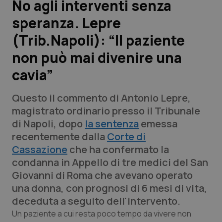
No agli interventi senza
speranza. Lepre
Scienza e Farmaci
(Trib.Napoli): “Il paziente
Studi e Analisi
non può mai divenire una
cavia”
Lettere al direttore
Questo il commento di Antonio Lepre,
Edizioni Regionali
magistrato ordinario presso il Tribunale
di Napoli, dopo
la sentenza
emessa
QS Pro
recentemente dalla
Corte di
Cassazione
che ha confermato la
Professionisti Sanitari.AI
condanna in Appello di tre medici del San
Giovanni di Roma che avevano operato
Abruzzo
QS Pro Gold
una donna, con prognosi di 6 mesi di vita,
deceduta a seguito dell'intervento.
QS Club
Newsletter
Basilicata
Artrite & artrosi
Un paziente a cui resta poco tempo da vivere non