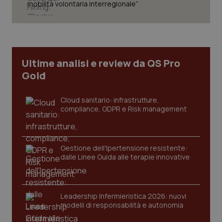
mobilità volontaria interregionale”
tracking-sites-ironfish-
www.quotidianosanita.it
4
tracking-enable
settim
Ultime analisi e review da QS Pro
2 gior
Gold
Cloud sanitario: infrastrutture,
tracking-sites-ironfish-
www.quotidianosanita.it
4
compliance, GDPR e Risk management
session-id
settim
2 gior
Gestione dell'Ipertensione resistente:
dalle Linee Guida alle terapie innovative
_ga
1 anno
Google LLC
mes
.quotidianosanita.it
Leadership Infermieristica 2026: nuovi
modelli di responsabilità e autonomia