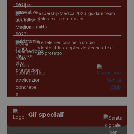
Leadership Medica 2026: guidare team
clinici ad alte prestazioni
AI e telemedicina nello studio
odontoiatrico: applicazioni concrete e
uso protetto
Gli speciali
PHPSESSID
Sessio
PHP.net
www.quotidianosanita.it