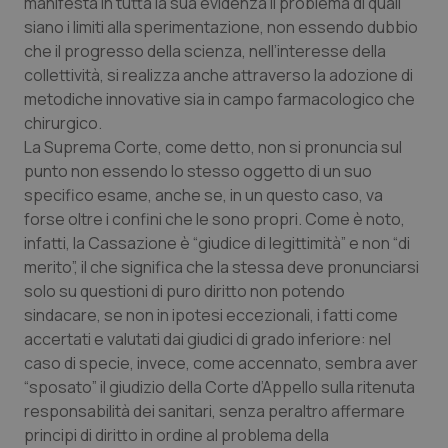
manifesta in tutta la sua evidenza il problema di quali
Salute orale & impianti
siano i limiti alla sperimentazione, non essendo dubbio
che il progresso della scienza, nell’interesse della
Sangue & coagulazione
collettività, si realizza anche attraverso la adozione di
metodiche innovative sia in campo farmacologico che
chirurgico.
Tiroide
La Suprema Corte, come detto, non si pronuncia sul
punto non essendo lo stesso oggetto di un suo
Tumore al seno
specifico esame, anche se, in un questo caso, va
forse oltre i confini che le sono propri. Come è noto,
Tumore ovarico
infatti, la Cassazione è “giudice di legittimità” e non “di
merito”, il che significa che la stessa deve pronunciarsi
Tumori del Polmone & Testa Collo
solo su questioni di puro diritto non potendo
sindacare, se non in ipotesi eccezionali, i fatti come
Tumori gastrointestinali
accertati e valutati dai giudici di grado inferiore: nel
caso di specie, invece, come accennato, sembra aver
Ulcera & Reflusso
“sposato” il giudizio della Corte d’Appello sulla ritenuta
responsabilità dei sanitari, senza peraltro affermare
principi di diritto in ordine al problema della
Vaccini