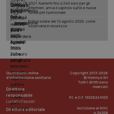
2027. Aumenti fino a 240 euro per gli
infermieri, arriva il capitolo sull'IA e nuove
Fornitore
/
tutele per il personale
Nome
Scadenza
Descrizion
Dominio
Nome
Fornitore
/
Dominio
Scadenza
Des
Eclissi solare del 12 agosto 2026, come
_ga_0VMQEQKQ1N
.quotidianosanita.it
1 anno 1
Questo
osservarla in sicurezza
mese
cookie
VISITOR_INFO1_LIVE
5 mesi 4
Que
Google LLC
viene
settimane
imp
.youtube.com
utilizzato
You
da Google
ten
Analytics
pre
per
del
mantener
vid
lo stato
inco
della
può
sessione.
det
vis
web
uti
Quotidiano online
Copyright 2013-2026
nuo
ver
d'informazione sanitaria
© Homnya Srl
dell
Tutti i diritti sono
You
riservati
Direttore
__Secure-YNID
.youtube.com
5 mesi 4
Que
responsabile
settimane
imp
P.I. e C.F. 13026241003
You
Luciano Fassari
ten
pre
Iscrizione al ROC
Direttore editoriale
del
n.34308
vid