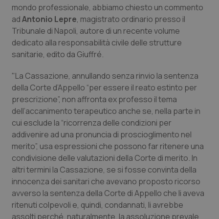
mondo professionale, abbiamo chiesto un commento
Piemonte
HIV
ad
Antonio Lepre
, magistrato ordinario presso il
Tribunale di Napoli, autore di un recente volume
Provincia Autonoma di Bolzano
Infezioni & Febbre
dedicato alla responsabilità civile delle strutture
sanitarie, edito da Giuffré.
Provincia Autonoma di Trento
Ipertensione & Scompenso
"La Cassazione, annullando senza rinvio la sentenza
della Corte d’Appello “per essere il reato estinto per
Puglia
Malattie rare
prescrizione”, non affronta ex professo il tema
dell’accanimento terapeutico anche se, nella parte in
Sardegna
Malattia di Crohn & Rettocolite Ulcerosa
cui esclude la “ricorrenza delle condizioni per
addivenire ad una pronuncia di proscioglimento nel
Sicilia
Neuroscienze & patologie neurodegenerative
merito”, usa espressioni che possono far ritenere una
condivisione delle valutazioni della Corte di merito. In
Toscana
Obesità
altri termini la Cassazione, se si fosse convinta della
innocenza dei sanitari che avevano proposto ricorso
avverso la sentenza della Corte di Appello che li aveva
Umbria
Oftalmologia
ritenuti colpevoli e, quindi, condannati, li avrebbe
assolti perché, naturalmente, la assoluzione prevale