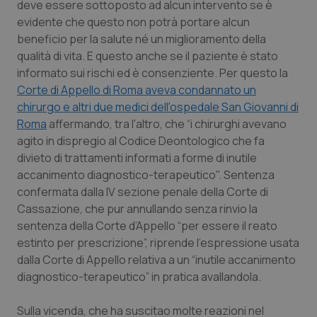
deve essere sottoposto ad alcun intervento se è
Calabria
Asma & BPCO
evidente che questo non potrà portare alcun
beneficio per la salute né un miglioramento della
Campania
Car-T
qualità di vita. E questo anche se il paziente è stato
informato sui rischi ed è consenziente. Per questo la
Emilia-Romagna
Colesterolo & coronaropatie
Corte di Appello di Roma aveva condannato un
chirurgo e altri due medici dell'ospedale San Giovanni di
Friuli Venezia Giulia
Dermatite Atopica
Roma
affermando, tra l'altro, che “i chirurghi avevano
agito in dispregio al Codice Deontologico che fa
Lazio
Diabete & glucometri
divieto di trattamenti informati a forme di inutile
accanimento diagnostico-terapeutico". Sentenza
confermata dalla IV sezione penale della Corte di
Liguria
Disturbi dell’umore
Cassazione, che pur annullando senza rinvio la
sentenza della Corte d’Appello “per essere il reato
Lombardia
Dolore
estinto per prescrizione”, riprende l’espressione usata
dalla Corte di Appello relativa a un “inutile accanimento
Marche
Donna & Salute
diagnostico-terapeutico” in pratica avallandola.
Molise
Epatiti
Sulla vicenda, che ha suscitao molte reazioni nel