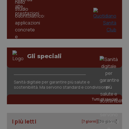
tracking-sites-ironfish-
www.quotidianosanita.it
4
tracking-enable
settim
2 gior
tracking-sites-ironfish-
www.quotidianosanita.it
4
session-id
settim
2 gior
Gli speciali
_ga
1 anno
Google LLC
mes
.quotidianosanita.it
Sanità digitale per garantire più salute e
sostenibilità. Ma servono standard e condivisione
Tutti gli speciali
I più letti
[7 giorni]
[30 giorni]