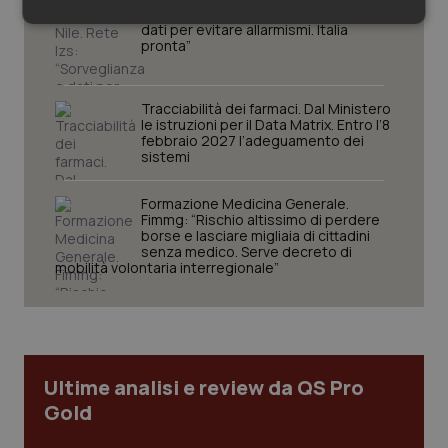
West Nile. Rete Izs: “Sorveglianza e
Necessari
Statistici
Marketing
dati per evitare allarmismi. Italia
pronta”
Tracciabilità dei farmaci. Dal Ministero
le istruzioni per il Data Matrix. Entro l’8
febbraio 2027 l’adeguamento dei
sistemi
Necessari
Statistici
Marketing
Formazione Medicina Generale.
I cookie necessari contribuiscono a rendere fruibile il
Fimmg: “Rischio altissimo di perdere
sito web abilitandone funzionalità di base quali la
borse e lasciare migliaia di cittadini
navigazione sulle pagine e l'accesso alle aree
senza medico. Serve decreto di
protette del sito. Il sito web non è in grado di
mobilità volontaria interregionale”
funzionare correttamente senza questi cookie.
Nome
Fornitore
/
Dominio
Scaden
VISITOR_PRIVACY_METADATA
5 mesi
YouTube
settim
.youtube.com
Ultime analisi e review da QS Pro
Gold