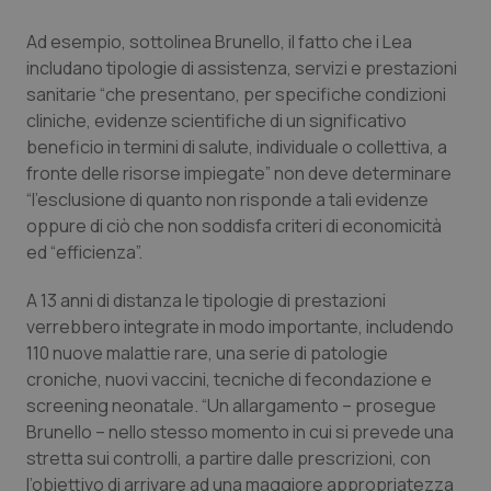
Calabria
Asma & BPCO
Ad esempio, sottolinea Brunello, il fatto che i Lea
includano tipologie di assistenza, servizi e prestazioni
Campania
Car-T
sanitarie “che presentano, per specifiche condizioni
cliniche, evidenze scientifiche di un significativo
Emilia-Romagna
Colesterolo & coronaropatie
beneficio in termini di salute, individuale o collettiva, a
fronte delle risorse impiegate” non deve determinare
Friuli Venezia Giulia
Dermatite Atopica
“l’esclusione di quanto non risponde a tali evidenze
oppure di ciò che non soddisfa criteri di economicità
Lazio
Diabete & glucometri
ed “efficienza”.
A 13 anni di distanza le tipologie di prestazioni
Liguria
Disturbi dell’umore
verrebbero integrate in modo importante, includendo
110 nuove malattie rare, una serie di patologie
Lombardia
Dolore
croniche, nuovi vaccini, tecniche di fecondazione e
screening neonatale. “Un allargamento – prosegue
Marche
Donna & Salute
Brunello – nello stesso momento in cui si prevede una
stretta sui controlli, a partire dalle prescrizioni, con
Molise
Epatiti
l’obiettivo di arrivare ad una maggiore appropriatezza