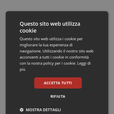
Salute orale & impianti
30 Gennaio 2015
Sangue & coagulazione
© Riproduzione riservata
Questo sito web utilizza
cookie
Tiroide
Questo sito web utilizza i cookie per
migliorare la tua esperienza di
Tumore al seno
navigazione. Utilizzando il nostro sito web
acconsenti a tutti i cookie in conformità
Tumore ovarico
con la nostra policy per i cookie.
Leggi di
Potrebbe interessarti in
più
Tumori del Polmone & Testa Collo
Lavoro e Professioni
ACCETTA TUTTI
Tumori gastrointestinali
Decreto PA. Aiop e Aris:
“Preoccupazione per la mancata
RIFIUTA
approvazione dell’adeguamento
Ulcera & Reflusso
delle tariffe ospedaliere, così rinvio
rinnovo contratto sanità privata”
MOSTRA DETTAGLI
Vaccini