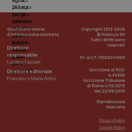
Quotidiano online
Copyright 2013-2026
d'informazione sanitaria
© Homnya Srl
Tutti i diritti sono
riservati
Direttore
responsabile
P.I. e C.F. 13026241003
Luciano Fassari
_ga_KM60CM4NPH
.quotidianosanita.it
1 anno
mes
Iscrizione al ROC
Direttore editoriale
n.34308
Francesco Maria Avitto
Iscrizione Tribunale
di Roma n.115/2013
del 22/05/2013
Riproduzione
riservata
Fornitore
/
Nome
Scadenza
Privacy Policy
Descrizion
Dominio
Nome
Fornitore
/
Dominio
Cookie Policy
Scadenza
Des
_ga_0VMQEQKQ1N
.quotidianosanita.it
1 anno 1
Questo