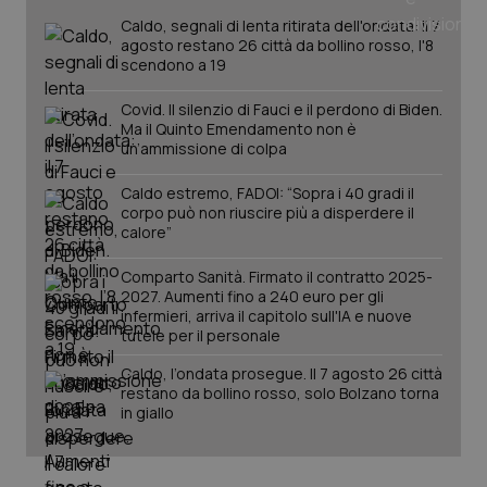
Caldo, segnali di lenta ritirata dell'ondata: il 7
agosto restano 26 città da bollino rosso, l'8
scendono a 19
Covid. Il silenzio di Fauci e il perdono di Biden.
Ma il Quinto Emendamento non è
un’ammissione di colpa
Caldo estremo, FADOI: “Sopra i 40 gradi il
corpo può non riuscire più a disperdere il
calore”
Comparto Sanità. Firmato il contratto 2025-
2027. Aumenti fino a 240 euro per gli
infermieri, arriva il capitolo sull'IA e nuove
PHPSESSID
Sessio
PHP.net
www.quotidianosanita.it
tutele per il personale
Caldo, l’ondata prosegue. Il 7 agosto 26 città
restano da bollino rosso, solo Bolzano torna
in giallo