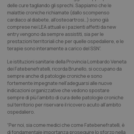
delle cure tagliando gli sprechi. Sappiamo che le
Piemonte
HIV
malattie croniche richiamate (dallo scompenso
cardiaco al diabete, all’osteoartrosi…) sono già
Provincia Autonoma di Bolzano
Infezioni & Febbre
comprese nei LEA attuali e i pazienti affetti da new
entry vengono da sempre assistiti, sia per le
prestazioni territoriali che per quelle ospedaliere, e le
Provincia Autonoma di Trento
Ipertensione & Scompenso
terapie sono interamente a carico del SSN”.
Puglia
Malattie rare
Le istituzioni sanitarie della Provincia Lombardo Veneta
dei Fatebenefratelli, ricorda Brunello, si occupano da
Sardegna
Malattia di Crohn & Rettocolite Ulcerosa
sempre anche di patologie croniche e sono
fortemente impegnate nell’adeguarsi alle nuove
Sicilia
Neuroscienze & patologie neurodegenerative
indicazioni organizzative che vedono spostare
sempre di più l’ambito di cura delle patologie croniche
Toscana
Obesità
sul territorio per riservare il ricovero acuto all’ambito
ospedaliero.
Umbria
Oftalmologia
“Per noi, sia come medici che come Fatebenefratelli, è
di fondamentale importanza proseguire lo sforzo nella