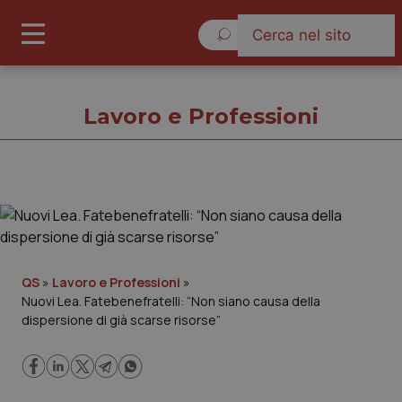
Sabato 8 Agosto 2026
Lavoro e Professioni
Lavoro e Professioni
Cronache
QS
»
Lavoro e Professioni
»
Nuovi Lea. Fatebenefratelli: “Non siano causa della
Governo e Parlamento
dispersione di già scarse risorse”
Regioni e Asl
Lavoro e Professioni