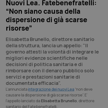
Nuovi Lea. Fatebenefratelli:
“Non siano causa della
Scienza e Farmaci
dispersione di già scarse
Studi e Analisi
risorse”
Lettere al direttore
Elisabetta Brunello, direttore sanitario
della struttura, lancia un appello: "Il
Edizioni Regionali
governo attesti la volontà di integrare le
migliori evidenze scientifiche nelle
QS Pro
decisioni di politica sanitaria e di
rimborsare con il denaro pubblico solo
Professionisti Sanitari.AI
servizi e prestazioni sanitarie di
documentata efficacia".
Abruzzo
QS Pro Gold
L’annunciata
integrazione dei nuovi Lea
“non deve
causare la dispersione di già scarse risorse”. E’
QS Club
Newsletter
Basilicata
Artrite & artrosi
l’appello lanciato da
Elisabetta Brunello
, direttore
sanitario del Fatebenefratelli.