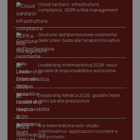
Cloud sanitario: infrastrutture,
compliance, GDPR e Risk management
Gestione dell'Ipertensione resistente:
dalle Linee Guida alle terapie innovative
CookieScriptConsent
5 mesi
CookieScript
Leadership Infermieristica 2026: nuovi
settim
www.quotidianosanita.it
modelli di responsabilità e autonomia
Leadership Medica 2026: guidare team
clinici ad alte prestazioni
AI e telemedicina nello studio
odontoiatrico: applicazioni concrete e
uso protetto