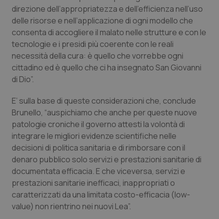
Valle D’Aosta
Oncodermatologia
direzione dell’appropriatezza e dell’efficienza nell’uso
delle risorse e nell’applicazione di ogni modello che
Veneto
Oncoematologia
consenta di accogliere il malato nelle strutture e con le
tecnologie e i presidi più coerente con le reali
Oncologia & Nutrizione
necessità della cura: è quello che vorrebbe ogni
cittadino ed è quello che ci ha insegnato San Giovanni
Psoriasi & pelle
di Dio”.
E’ sulla base di queste considerazioni che, conclude
Quotidiano Cardiologia
Brunello, “auspichiamo che anche per queste nuove
patologie croniche il governo attesti la volontà di
Quotidiano Chirurgia
integrare le migliori evidenze scientifiche nelle
decisioni di politica sanitaria e di rimborsare con il
Quotidiano Oncologia
denaro pubblico solo servizi e prestazioni sanitarie di
documentata efficacia. E che viceversa, servizi e
Quotidiano Pediatria
prestazioni sanitarie inefficaci, inappropriati o
caratterizzati da una limitata costo-efficacia (low-
Rene & patologie urogenitali
value) non rientrino nei nuovi Lea”.