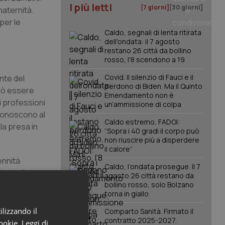
I più letti
[7 giorni]
[30 giorni]
maternità.
 per le
Caldo, segnali di lenta ritirata
dell'ondata: il 7 agosto
restano 26 città da bollino
rosso, l'8 scendono a 19
Covid. Il silenzio di Fauci e il
nte del
perdono di Biden. Ma il Quinto
può essere
Emendamento non è
i professioni
un’ammissione di colpa
iconoscono al
Caldo estremo, FADOI:
la presa in
“Sopra i 40 gradi il corpo può
non riuscire più a disperdere
il calore”
ennità
Caldo, l’ondata prosegue. Il 7
n beneficiano
agosto 26 città restano da
bollino rosso, solo Bolzano
torna in giallo
he chi si
ilizzando il
Comparto Sanità. Firmato il
to come chi
contratto 2025-2027.
cookie.
Leggi di