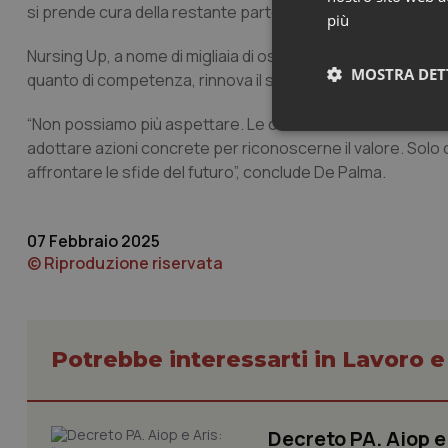
si prende cura della restante parte dei cittadini. Il Govern
più
Nursing Up, a nome di migliaia di ostetriche, dando anche u
MOSTRA DET
quanto di competenza, rinnova il suo appello al Ministro de
“Non possiamo più aspettare. Le ostetriche sono una risor
Neces
adottare azioni concrete per riconoscerne il valore. Solo 
affrontare le sfide del futuro”, conclude De Palma.
07 Febbraio 2025
© Riproduzione riservata
I cookie necessari con
e l'accesso alle aree 
Potrebbe interessarti in Lavoro e
Nome
VISITOR_PRIVACY_
Decreto PA. Aiop 