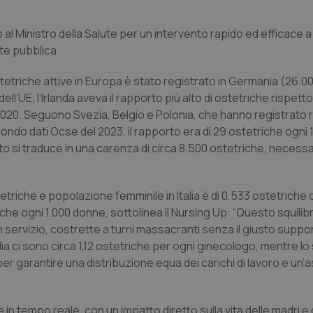
o al Ministro della Salute per un intervento rapido ed efficace 
te pubblica
stetriche attive in Europa è stato registrato in Germania (26.00
ell’UE, l’Irlanda aveva il rapporto più alto di ostetriche rispetto
 2020. Seguono Svezia, Belgio e Polonia, che hanno registrato 
secondo dati Ocse del 2023, il rapporto era di 29 ostetriche ogni
to si traduce in una carenza di circa 8.500 ostetriche, necessa
tetriche e popolazione femminile in Italia è di 0,533 ostetriche 
iche ogni 1.000 donne, sottolinea il Nursing Up: “Questo squili
 servizio, costrette a turni massacranti senza il giusto suppor
talia ci sono circa 1,12 ostetriche per ogni ginecologo, mentre l
r garantire una distribuzione equa dei carichi di lavoro e un’
in tempo reale, con un impatto diretto sulla vita delle madri e 