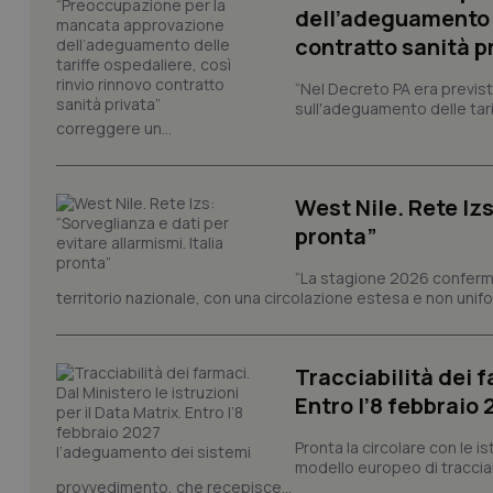
dell’adeguamento d
contratto sanità p
CookieScriptConse
“Nel Decreto PA era previst
sull'adeguamento delle tar
correggere un...
tracking-sites-ironf
tracking-enable
tracking-sites-ironf
West Nile. Rete Izs
session-id
pronta”
_ga
“La stagione 2026 conferma
territorio nazionale, con una circolazione estesa e non uniform
Tracciabilità dei f
Entro l’8 febbraio
PHPSESSID
Pronta la circolare con le i
modello europeo di tracciabi
provvedimento, che recepisce...