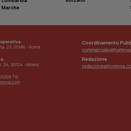
Bolzano
Lombardia
settimane
sistema di tracking solo in caso di utenti 
Marche
2 giorni
provider WelfareLink.
 operativa:
Coordinamento Pubbl
etta, 23, 00186 - Roma
commerciale@homnya
Redazione
va:
ni, 24, 20124 - Milano
redazione@homnya.c
45209 715
omnya.com