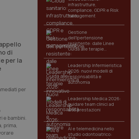
infrastrutture,
compliance, GDPR e Risk
management
Gestione
dell'Ipertensione
 appello
resistente: dalle Linee
Guida alle terapie
no di
innovative
e per la
Leadership Infermieristica
e
2026: nuovi modelli di
responsabilità e
autonomia
immediati per
Leadership Medica 2026:
guidare team clinici ad
alte prestazioni
o
i e bambini.
, prima,
AI e telemedicina nello
avorare
studio odontoiatrico: