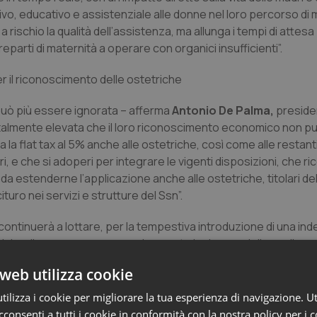
vo, educativo e assistenziale alle donne nel loro percorso di 
 a rischio la qualità dell’assistenza, ma allunga i tempi di attesa
reparti di maternità a operare con organici insufficienti”.
er il riconoscimento delle ostetriche
può più essere ignorata – afferma
Antonio De Palma,
preside
è talmente elevata che il loro riconoscimento economico non 
la flat tax al 5% anche alle ostetriche, così come alle restant
i, e che si adoperi per integrare le vigenti disposizioni, che r
 da estenderne l’applicazione anche alle ostetriche, titolari del
ro nei servizi e strutture del Ssn”.
continuerà a lottare, per la tempestiva introduzione di una ind
riche di recuperare economicamente le risorse delle quali no
web utilizza cookie
 professionisti sanitari”, continua De Palma. “È inconcepibile c
ilizza i cookie per migliorare la tua esperienza di navigazione. Ut
prio carico i relativi processi assistenziali, non venga tratta
consenti a tutti i cookie in conformità con la nostra policy per i 