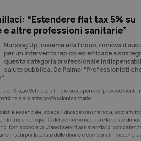
illaci: “Estendere flat tax 5% su
 e altre professioni sanitarie”
Nursing Up, insieme alla Fnopo, rinnova il suo
per un intervento rapido ed efficace a sosteg
questa categoria professionale indispensabil
salute pubblica. De Palma: “Professionisti ch
”.
Salute, Orazio Schillaci, affinché si adoperi con provvedimenti 
tetriche e alle altre professioni sanitarie.
nisti è essenziale, spiega il sindacato in una nota, soprattutt
o a rischio la qualità del percorso nascita e la salute di madr
ono, forniscono e valutano i servizi assistenziali di competenza
urre i rischi per la salute delle donne e dei neonati. Possono l