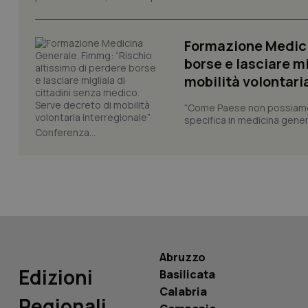
_ga_KM60CM4NPH
Formazione Medici
borse e lasciare m
mobilità volontari
Nome
“Come Paese non possiamo 
Nome
specifica in medicina gener
VISITOR_INFO1_LIV
Conferenza...
_ga_0VMQEQKQ1N
__Secure-YNID
YSC
Abruzzo
__Secure-
Edizioni
Basilicata
ROLLOUT_TOKEN
Calabria
Regionali
tracking-sites-