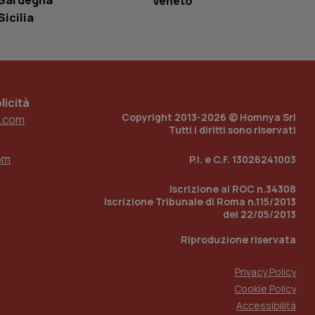
Sardegna
Veneto
loggato con identity
Sicilia
icità
Copyright 2013-2026 © Homnya Srl
.com
Tutti i diritti sono riservati
om
P.I. e C.F. 13026241003
Iscrizione al ROC n.34308
Iscrizione Tribunale di Roma n.115/2013
del 22/05/2013
Riproduzione riservata
Privacy Policy
Cookie Policy
Accessibilità