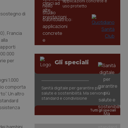
applicazioni concrete e
uso protetto
a sostegno di
0), Francia
 alla
rapporti
 100.000
rie per
Gli speciali
ogni 1.000
brio comporta
Sanità digitale per garantire più
salute e sostenibilità. Ma servono
to”. Un altro
standard e condivisione
o standard
assistenza
Tutti gli speciali
dei bambini.