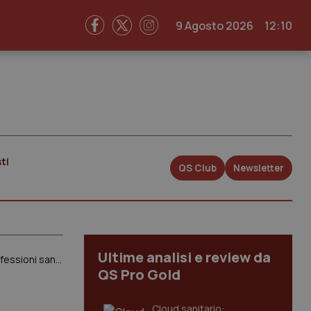
9 Agosto 2026
12:10
ti
QS Club
Newsletter
Ultime analisi e review da
Nursing Up lancia appello a Schillaci: “Estendere flat tax 5% su straordinari anche a ostetriche e altre professioni sanitarie”
QS Pro Gold
Cloud sanitario: