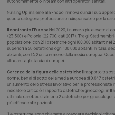
autonomamente o in team con altri operatori sanitari.
Nursing Up, insieme alla Fnopo, rinnova quindi il suo appell
questa categoria professionale indispensabile per la salu
Il confronto l’Europa
Nel 2020, il numero più elevato di o
(23.500) e Polonia (22.700, dati 2017). Tra gli Stati membri d
popolazione, con 211 ostetriche ogni 100.000 abitanti nel
superiori a 50 ostetriche ogni 100.000 abitanti. In Italia, 
abitanti, con 14,2 unità in meno della media europea. Ques
allinearsi agli standard europei.
Carenza della figura delle ostetriche
Il rapporto tra os
donne, ben al di sotto della media europea di 0,847 ostetr
un aumento dello stress lavorativo per le professioniste in
indicatore critico è il rapporto ostetriche/ginecologi: in I
ottimale sarebbe di almeno 2 ostetriche per ginecologo, pe
più efficace alle pazienti.
“Le ostetriche sono chiamate a prendere decisioni critiche 