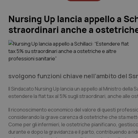
Nursing Up lancia appello a Sch
straordinari anche a ostetriche
svolgono funzioni chiave nell’ambito del Ssn
Il Sindacato Nursing Up lancia un appello al Ministro della 
estendere la flat tax al 5% sugli straordinari, anche alle os
Il riconoscimento economico del valore di questi professio
considerando la grave carenza di ostetriche che sta mettend
Come per gli infermieri, le ostetriche pianificano, gestisc
durante e dopo la gravidanza e il parto, contribuendo a rid