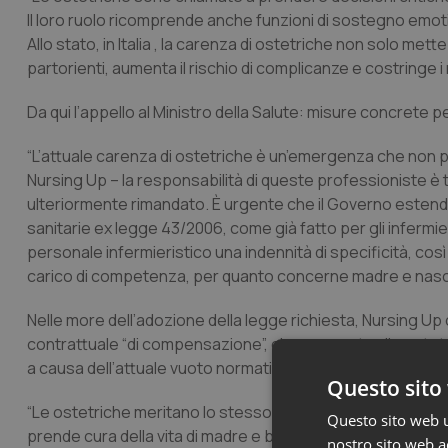
Il loro ruolo ricomprende anche funzioni di sostegno emoti
Allo stato, in Italia , la carenza di ostetriche non solo mette
partorienti, aumenta il rischio di complicanze e costringe i 
Da qui l’appello al Ministro della Salute: misure concrete p
“L’attuale carenza di ostetriche è un’emergenza che non 
Nursing Up – la responsabilità di queste professioniste 
ulteriormente rimandato. È urgente che il Governo estenda 
sanitarie ex legge 43/2006, come già fatto per gli infermier
personale infermieristico una indennità di specificità, così
carico di competenza, per quanto concerne madre e nascitu
Nelle more dell’adozione della legge richiesta, Nursing Up 
contrattuale “di compensazione”, che consenta alle ostet
a causa dell’attuale vuoto normativo.
Questo sito 
“Le ostetriche meritano lo stesso riconoscimento degli altri
Questo sito web ut
prende cura della vita di madre e bambino, assumendo a pro
nostro sito web ac