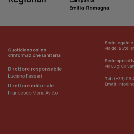
Campania
ironfish-tracking-
Emilia-Romagna
named-enable
Sede legale e
Via della Stell
Quotidiano online
d'informazione sanitaria
Sede operati
Via Luigi Galva
Direttore responsabile
Luciano Fassari
Tel:
(+39) 06 
Email:
info@h
Direttore editoriale
Francesco Maria Avitto