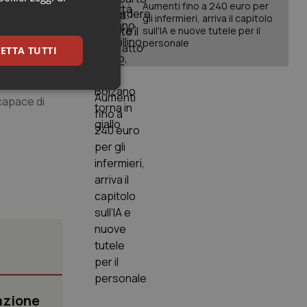
Aumenti fino a 240 euro per
gli infermieri, arriva il capitolo
sull'IA e nuove tutele per il
condivide per
personale
ETTA TUTTI
ato ad
keting
capace di
igazione sulle pagine
kie.
er memorizzare le
utente per la loro
 dati sul consenso
itiche e
azione
tendo che le loro