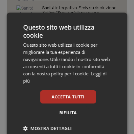
Valle D’Aosta
Oncodermatologia
Sanità integrativa. Fimiv su risoluzione
Zaffini: “Serva un’alleanza per
Veneto
Oncoematologia
rafforzare il Ssn”
Questo sito web utilizza
Oncologia & Nutrizione
cookie
FNCF e SCI firmano l’accordo quadro
Chimica, per la ricerca e la cultura
Questo sito web utilizza i cookie per
scientifica
Psoriasi & pelle
migliorare la tua esperienza di
navigazione. Utilizzando il nostro sito web
Quotidiano Cardiologia
Comparto sanità. Siaps su rinnovo
acconsenti a tutti i cookie in conformità
contratto: “Bene risorse stanziate,
con la nostra policy per i cookie.
Leggi di
ma la distribuzione crea disparità tra
Quotidiano Chirurgia
le professioni sanitarie”
più
Quotidiano Oncologia
ACCETTA TUTTI
Quotidiano Pediatria
RIFIUTA
Ultime analisi e review da QS Pro
Gold
Rene & patologie urogenitali
MOSTRA DETTAGLI