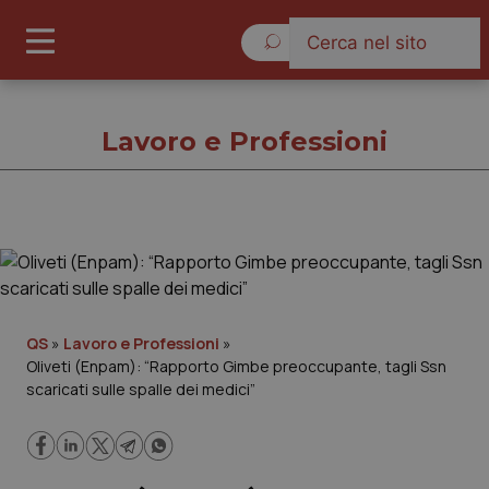
Giovedì 6 Agosto 2026
Lavoro e Professioni
Lavoro e Professioni
Cronache
QS
»
Lavoro e Professioni
»
Oliveti (Enpam): “Rapporto Gimbe preoccupante, tagli Ssn
Governo e Parlamento
scaricati sulle spalle dei medici”
Regioni e Asl
Lavoro e Professioni