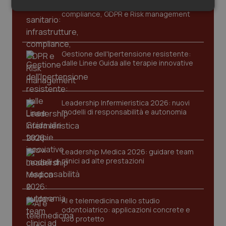
Cloud sanitario: infrastrutture,
Salute orale & impianti
Necessari
Statistici
Marketing
compliance, GDPR e Risk management
Sangue & coagulazione
Gestione dell'Ipertensione resistente:
Tiroide
dalle Linee Guida alle terapie innovative
Necessari
Statistici
Marketing
Tumore al seno
I cookie necessari contribuiscono a rendere fruibile il
Leadership Infermieristica 2026: nuovi
sito web abilitandone funzionalità di base quali la
modelli di responsabilità e autonomia
Tumore ovarico
navigazione sulle pagine e l'accesso alle aree
protette del sito. Il sito web non è in grado di
funzionare correttamente senza questi cookie.
Tumori del Polmone & Testa Collo
Nome
Fornitore
/
Dominio
Scaden
Leadership Medica 2026: guidare team
clinici ad alte prestazioni
VISITOR_PRIVACY_METADATA
5 mesi
YouTube
Tumori gastrointestinali
settim
.youtube.com
Ulcera & Reflusso
AI e telemedicina nello studio
odontoiatrico: applicazioni concrete e
uso protetto
Vaccini