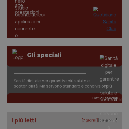
Gli speciali
CookieScriptConsent
5 mesi
CookieScript
settim
www.quotidianosanita.it
Sanità digitale per garantire più salute e
sostenibilità. Ma servono standard e condivisione
Tutti gli speciali
I più letti
[7 giorni]
[30 giorni]