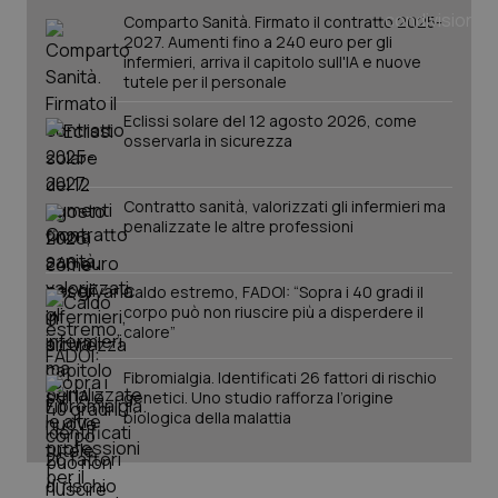
tracking-sites-ironfish-
www.quotidianosanita.it
4
Comparto Sanità. Firmato il contratto 2025-
tracking-enable
settim
2 gior
2027. Aumenti fino a 240 euro per gli
infermieri, arriva il capitolo sull'IA e nuove
tutele per il personale
Eclissi solare del 12 agosto 2026, come
tracking-sites-ironfish-
www.quotidianosanita.it
4
osservarla in sicurezza
session-id
settim
2 gior
Contratto sanità, valorizzati gli infermieri ma
penalizzate le altre professioni
_ga
1 anno
Google LLC
mes
.quotidianosanita.it
Caldo estremo, FADOI: “Sopra i 40 gradi il
corpo può non riuscire più a disperdere il
calore”
Fibromialgia. Identificati 26 fattori di rischio
genetici. Uno studio rafforza l’origine
biologica della malattia