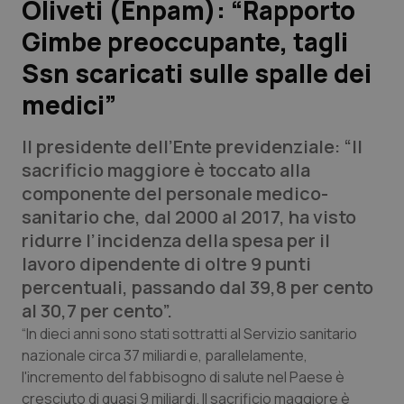
Oliveti (Enpam): “Rapporto
Gimbe preoccupante, tagli
Scienza e Farmaci
Ssn scaricati sulle spalle dei
Studi e Analisi
medici”
Lettere al direttore
Il presidente dell’Ente previdenziale: “Il
sacrificio maggiore è toccato alla
Edizioni Regionali
componente del personale medico-
sanitario che, dal 2000 al 2017, ha visto
QS Pro
ridurre l’incidenza della spesa per il
lavoro dipendente di oltre 9 punti
Professionisti Sanitari.AI
percentuali, passando dal 39,8 per cento
al 30,7 per cento”.
Abruzzo
QS Pro Gold
“In dieci anni sono stati sottratti al Servizio sanitario
nazionale circa 37 miliardi e, parallelamente,
QS Club
Newsletter
Basilicata
Artrite & artrosi
l'incremento del fabbisogno di salute nel Paese è
cresciuto di quasi 9 miliardi. Il sacrificio maggiore è