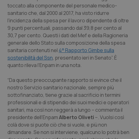
Calabria
Asma & BPCO
toccato alla componente del personale medico-
sanitario che, dal 2000 al 2017, ha visto ridurre
l’incidenza della spesa per il lavoro dipendente di oltre
Campania
Car-T
9 punti percentuali, passando dal 39,8 per cento al
30,7 per cento. Questi i dati del Mef e della Ragioneria
Emilia-Romagna
Colesterolo & coronaropatie
generale dello Stato sulla composizione della spesa
sanitaria contenuti nel
4° Rapporto Gimbe sulla
Friuli Venezia Giulia
Dermatite Atopica
sostenibilità del Ssn
, presentato ieri in Senato”. È
quanto rileva l’Enpam in una nota.
Lazio
Diabete & glucometri
“Da questo preoccupante rapporto si evince che il
Liguria
Disturbi dell’umore
nostro Servizio sanitario nazionale, sempre più
sottofinanziato, tiene grazie al sacrificio in termini
Lombardia
Dolore
professionali e di stipendio dei suoi medici e operatori
sanitari, ma così non reggerà a lungo – commenta il
presidente dell’Enpam
Marche
Donna & Salute
Alberto Oliveti
–. Vuolsi così
colà dove si puote ciò che si vuole, e più non
dimandare. Se non si interviene, qualcuno lo potrà ben
Molise
Epatiti