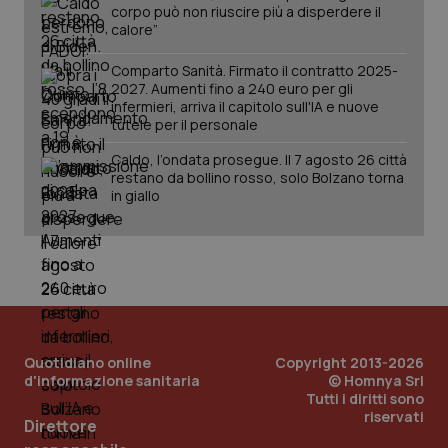
corpo può non riuscire più a disperdere il
calore”
Comparto Sanità. Firmato il contratto 2025-
2027. Aumenti fino a 240 euro per gli
infermieri, arriva il capitolo sull'IA e nuove
tutele per il personale
Caldo, l’ondata prosegue. Il 7 agosto 26 città
restano da bollino rosso, solo Bolzano torna
in giallo
Quotidiano online
Copyright 2013-2026
d'informazione sanitaria
© Homnya Srl
Tutti i diritti sono
riservati
PHPSESSID
Sessio
Direttore
PHP.net
www.quotidianosanita.it