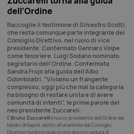
Zuccarelli torna alla guida
dell’Ordine
Scienza e Farmaci
Raccoglie il testimone di Silvestro Scotti,
Studi e Analisi
che resta comunque parte integrante del
Consiglio Direttivo, nel ruolo di vice
Lettere al direttore
presidente. Confermato Gennaro Volpe
come tesoriere. Luigi Sodano nominato
Edizioni Regionali
segretario dell’Ordine. Confermata
Sandra Frojo alla guida dell’Albo
QS Pro
Odontoiatri. “Viviamo un frangente
complesso, oggi più che mai la categoria
Professionisti Sanitari.AI
ha bisogno di restare unita e di avere
comunità di intenti”, le prime parole del
Abruzzo
QS Pro Gold
neo presidente Zuccareli.
È
Bruno Zuccarelli
il nuovo presidente dell’Ordine dei
QS Club
Newsletter
Basilicata
Artrite & artrosi
Medici di Napoli, eletto all’unanimità dal Consiglio
Direttivo riunitosi negli scorsi giorni in seduta di