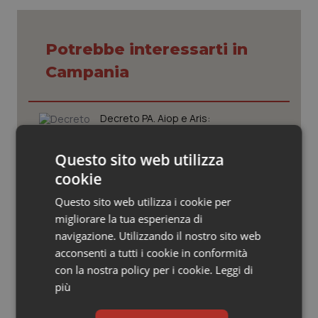
Valle D’Aosta
Oncodermatologia
Veneto
Oncoematologia
Potrebbe interessarti in
Campania
Oncologia & Nutrizione
Psoriasi & pelle
Decreto PA. Aiop e Aris:
“Preoccupazione per la mancata
approvazione dell’adeguamento
Quotidiano Cardiologia
delle tariffe ospedaliere, così rinvio
Questo sito web utilizza
rinnovo contratto sanità privata”
cookie
Quotidiano Chirurgia
West Nile. Rete Izs: “Sorveglianza e
Questo sito web utilizza i cookie per
dati per evitare allarmismi. Italia
migliorare la tua esperienza di
pronta”
Quotidiano Oncologia
navigazione. Utilizzando il nostro sito web
acconsenti a tutti i cookie in conformità
Quotidiano Pediatria
Tracciabilità dei farmaci. Dal Ministero
con la nostra policy per i cookie.
Leggi di
le istruzioni per il Data Matrix. Entro l’8
più
febbraio 2027 l’adeguamento dei
Rene & patologie urogenitali
sistemi