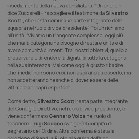
Calabria
Asma & BPCO
insediamento della nuova consiliatura. "Un onore –
dice Zuccarelli – raccogliere il testimone da
Silvestro
Scotti,
Campania
Car-T
che resta comunque parte integrante della
squadra nel ruolo di vice presidente”. Poi un richiamo
all’unità. “Viviamo un frangente complesso, oggi più
Emilia-Romagna
Colesterolo & coronaropatie
che mai la categoria ha bisogno di restare unita e di
avere comunità di intenti. Tra i nostri obiettivi, quello di
Friuli Venezia Giulia
Dermatite Atopica
preservare e difendere la dignità di tutta la categoria
nella sua interezza. Mai come oggi è giusto ribadire
Lazio
Diabete & glucometri
che medici non sono eroi, non aspirano ad esserlo, ma
non accetteranno neanche di dover essere delle
Liguria
Disturbi dell’umore
vittime o dei capri espiatori”.
Come detto,
Lombardia
Dolore
Silvestro Scotti
resta parte integrante
del Consiglio Direttivo, nel ruolo di vice presidente, e
viene confermato
Gennaro Volpe
nel ruolo di
Marche
Donna & Salute
tesoriere.
Luigi Sodano
svolgerà il compito di
segretario dell’Ordine. Altra conferma è stata la
Molise
Epatiti
rielezione di
Sandra Frojo
alla guida dell’Albo