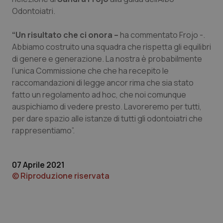
Odontoiatri.
Piemonte
HIV
“Un risultato che ci onora –
ha commentato Frojo -.
Provincia Autonoma di Bolzano
Infezioni & Febbre
Abbiamo costruito una squadra che rispetta gli equilibri
di genere e generazione. La nostra è probabilmente
Provincia Autonoma di Trento
Ipertensione & Scompenso
l’unica Commissione che che ha recepito le
raccomandazioni di legge ancor rima che sia stato
fatto un regolamento ad hoc, che noi comunque
Puglia
Malattie rare
auspichiamo di vedere presto. Lavoreremo per tutti,
per dare spazio alle istanze di tutti gli odontoiatri che
Sardegna
Malattia di Crohn & Rettocolite Ulcerosa
rappresentiamo”.
Sicilia
Neuroscienze & patologie neurodegenerative
07 Aprile 2021
Toscana
Obesità
© Riproduzione riservata
Umbria
Oftalmologia