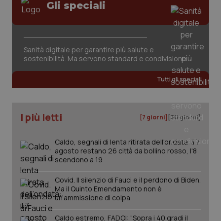
Gli speciali
Sanità digitale per garantire più salute e
sostenibilità. Ma servono standard e condivisione
tracking-sites-ironfish-
www.quotidianosanita.it
4
tracking-enable
settim
Tutti gli speciali
2 gior
I più letti
[7 giorni]
[30 giorni]
tracking-sites-ironfish-
www.quotidianosanita.it
4
session-id
settim
2 gior
Caldo, segnali di lenta ritirata dell'ondata: il 7
agosto restano 26 città da bollino rosso, l'8
scendono a 19
Covid. Il silenzio di Fauci e il perdono di Biden.
_ga
1 anno
Google LLC
mes
.quotidianosanita.it
Ma il Quinto Emendamento non è
un’ammissione di colpa
Caldo estremo, FADOI: “Sopra i 40 gradi il