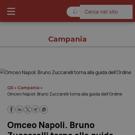
Sabato 8 Agosto 2026
Campania
Campania
Cronache
QS
»
Campania
»
Omceo Napoli. Bruno Zuccarelli torna alla guida dell’Ordine
Governo e Parlamento
Regioni e Asl
Omceo Napoli. Bruno
Lavoro e Professioni