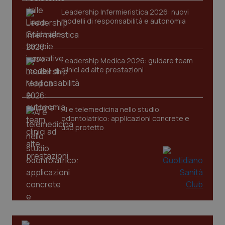
VISITOR_PRIVACY_METADATA
5 mesi
YouTube
Leadership Infermieristica 2026: nuovi
settim
.youtube.com
modelli di responsabilità e autonomia
Leadership Medica 2026: guidare team
clinici ad alte prestazioni
AI e telemedicina nello studio
odontoiatrico: applicazioni concrete e
uso protetto
CookieScriptConsent
5 mesi
CookieScript
settim
www.quotidianosanita.it