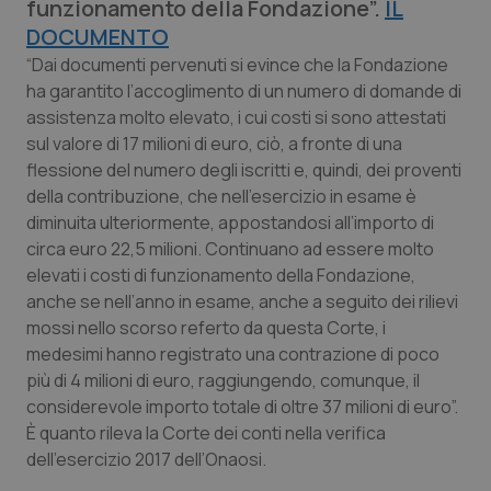
funzionamento della Fondazione”.
IL
Calabria
Asma & BPCO
DOCUMENTO
“Dai documenti pervenuti si evince che la Fondazione
Campania
Car-T
ha garantito l’accoglimento di un numero di domande di
assistenza molto elevato, i cui costi si sono attestati
Emilia-Romagna
Colesterolo & coronaropatie
sul valore di 17 milioni di euro, ciò, a fronte di una
flessione del numero degli iscritti e, quindi, dei proventi
Friuli Venezia Giulia
Dermatite Atopica
della contribuzione, che nell’esercizio in esame è
diminuita ulteriormente, appostandosi all’importo di
Lazio
Diabete & glucometri
circa euro 22,5 milioni. Continuano ad essere molto
elevati i costi di funzionamento della Fondazione,
Liguria
Disturbi dell’umore
anche se nell’anno in esame, anche a seguito dei rilievi
mossi nello scorso referto da questa Corte, i
medesimi hanno registrato una contrazione di poco
Lombardia
Dolore
più di 4 milioni di euro, raggiungendo, comunque, il
considerevole importo totale di oltre 37 milioni di euro”.
Marche
Donna & Salute
È quanto rileva la Corte dei conti nella verifica
dell’esercizio 2017 dell’Onaosi.
Molise
Epatiti