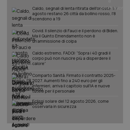
Caldo, segnali di lenta ritirata dell'ondata: il 7
agosto restano 26 città da bollino rosso, l'8
scendono a 19
Covid. Il silenzio di Fauci e il perdono di Biden.
Ma il Quinto Emendamento non è
un’ammissione di colpa
Caldo estremo, FADOI: “Sopra i 40 gradi il
corpo può non riuscire più a disperdere il
_ga_KM60CM4NPH
.quotidianosanita.it
1 anno
calore”
mes
Comparto Sanità. Firmato il contratto 2025-
2027. Aumenti fino a 240 euro per gli
infermieri, arriva il capitolo sull'IA e nuove
tutele per il personale
Eclissi solare del 12 agosto 2026, come
osservarla in sicurezza
Fornitore
/
Nome
Scadenza
Descrizion
Dominio
Nome
Fornitore
/
Dominio
Scadenza
Des
_ga_0VMQEQKQ1N
.quotidianosanita.it
1 anno 1
Questo