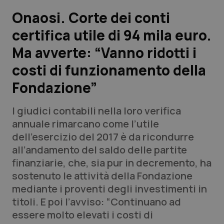
Onaosi. Corte dei conti
Scienza e Farmaci
certifica utile di 94 mila euro.
Ma avverte: “Vanno ridotti i
Studi e Analisi
costi di funzionamento della
Lettere al direttore
Fondazione”
Edizioni Regionali
I giudici contabili nella loro verifica
annuale rimarcano come l’utile
QS Pro
dell’esercizio del 2017 è da ricondurre
all’andamento del saldo delle partite
Professionisti Sanitari.AI
finanziarie, che, sia pur in decremento, ha
sostenuto le attività della Fondazione
Abruzzo
QS Pro Gold
mediante i proventi degli investimenti in
titoli. E poi l’avviso: “Continuano ad
QS Club
Newsletter
Basilicata
Artrite & artrosi
essere molto elevati i costi di