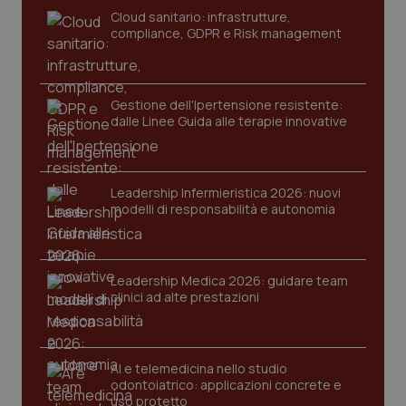
tracking-sites-ironfish-
www.quotidianosanita.it
4
Cloud sanitario: infrastrutture,
tracking-enable
settim
compliance, GDPR e Risk management
2 gior
Gestione dell'Ipertensione resistente:
tracking-sites-ironfish-
www.quotidianosanita.it
4
dalle Linee Guida alle terapie innovative
session-id
settim
2 gior
Leadership Infermieristica 2026: nuovi
modelli di responsabilità e autonomia
_ga
1 anno
Google LLC
mes
.quotidianosanita.it
Leadership Medica 2026: guidare team
clinici ad alte prestazioni
AI e telemedicina nello studio
odontoiatrico: applicazioni concrete e
uso protetto