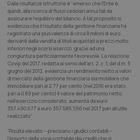
Dalle risultanze istruttorie è “emerso che l’Ente è,
Salute orale & impianti
quindi, alla ricerca di flussi cedolari annui tali da
assicurare l’equilibro del bilancio. A tal proposito si
Sangue & coagulazione
evidenzia che il risultato della gestione finanziaria ha
registrato una plusvalenza di circa 8 milioni di euro
Tiroide
derivanti dalla vendita di titoli acquistati a prezzi molto
inferiori negli scorsi esercizi, grazie ad una
Tumore al seno
congiuntura particolarmente favorevole. La relazione
Covip del 2017, redatta ai sensi dell’art. 2, c. 1, del d.m. 5
giugno del 2012, evidenzia un rendimento netto a valori
Tumore ovarico
di mercato della gestione finanziaria sia mobiliare che
immobiliare pari al 2,77 per cento (nel 2016 era stato
Tumori del Polmone & Testa Collo
pari a 0,89 per cento) Il valore del patrimonio netto,
nell’esercizio considerato, aumenta da euro
Tumori gastrointestinali
357.490.677 a euro 357.585.556 nel 2017 pari all’utile
realizzato”.
Ulcera & Reflusso
“Risulta elevato – precisano i giudici contabili –
Vaccini
l’importo della voce contabile dei crediti che si