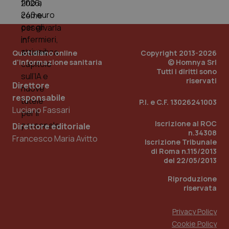
mese
cookie
VISITOR_INFO1_LIVE
5 mesi 4
Que
Google LLC
viene
settimane
imp
.youtube.com
utilizzato
You
da Google
ten
Analytics
pre
per
del
mantener
vid
Quotidiano online
Copyright 2013-2026
lo stato
inco
d'informazione sanitaria
© Homnya Srl
della
può
Tutti i diritti sono
sessione.
det
vis
riservati
Direttore
web
uti
responsabile
nuo
P.I. e C.F. 13026241003
ver
Luciano Fassari
dell
You
Iscrizione al ROC
Direttore editoriale
n.34308
__Secure-YNID
.youtube.com
5 mesi 4
Que
Francesco Maria Avitto
Iscrizione Tribunale
settimane
imp
di Roma n.115/2013
You
ten
del 22/05/2013
pre
del
Riproduzione
vid
inco
riservata
può
det
vis
Privacy Policy
web
uti
Cookie Policy