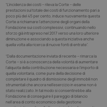
“L’incidenza dei costi – rileva la Corte – delle
Piemonte
HIV
prestazioni sul totale dei costi di funzionamento pari a
poco più del 45 per cento, induce nuovamente questa
Provincia Autonoma di Bolzano
Infezioni & Febbre
Corte a richiamare l’attenzione degli organi della
Fondazione sui costi complessivi, continuando nello
Provincia Autonoma di Trento
Ipertensione & Scompenso
sforzo già intrapreso nel 2017 verso una loro ulteriore
diminuzione e associando a questa iniziativa anche
quella volta alla ricerca di nuove fonti di entrate”.
Puglia
Malattie rare
“Dalla documentazione inviata di recente – rimarca la
Sardegna
Malattia di Crohn & Rettocolite Ulcerosa
Corte – si è a conoscenza della volontà di aumentare
l’aliquota della contribuzione necessaria e l’importo di
Sicilia
Neuroscienze & patologie neurodegenerative
quella volontaria, come pure della decisione di
completare il quadro di dismissione degli immobili non
Toscana
Obesità
strumentali che ancora nell’esercizio in esame non è
stato realizzato. In tal modo si consentirebbe alla
Umbria
Oftalmologia
Fondazione di conseguire il pareggio di bilancio
nell’area di conto economico della gestione