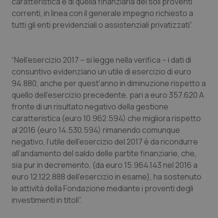
Valle D’Aosta
Oncodermatologia
caratteristica e di quella finanziaria dei soli proventi
correnti, in linea con il generale impegno richiesto a
tutti gli enti previdenziali o assistenziali privatizzati”.
Veneto
Oncoematologia
Oncologia & Nutrizione
“Nell’esercizio 2017 – si legge nella verifica – i dati di
consuntivo evidenziano un utile di esercizio di euro
Psoriasi & pelle
94.880, anche per quest’anno in diminuzione rispetto a
quello dell’esercizio precedente, pari a euro 357.620 A
Quotidiano Cardiologia
fronte di un risultato negativo della gestione
caratteristica (euro 10.962.594) che migliora rispetto
Quotidiano Chirurgia
al 2016 (euro 14.530.594) rimanendo comunque
negativo, l’utile dell’esercizio del 2017 è da ricondurre
Quotidiano Oncologia
all’andamento del saldo delle partite finanziarie, che,
sia pur in decremento, (da euro 15.964.143 nel 2016 a
euro 12.122.888 dell’esercizio in esame), ha sostenuto
Quotidiano Pediatria
le attività della Fondazione mediante i proventi degli
investimenti in titoli”.
Rene & patologie urogenitali