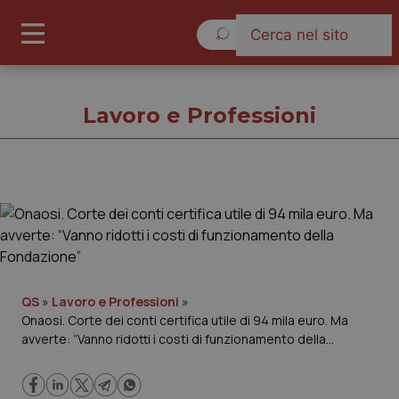
Venerdì 7 Agosto 2026
Lavoro e Professioni
Lavoro e Professioni
Cronache
Governo e Parlamento
QS
»
Lavoro e Professioni
»
Onaosi. Corte dei conti certifica utile di 94 mila euro. Ma
avverte: “Vanno ridotti i costi di funzionamento della
Regioni e Asl
Fondazione”
Lavoro e Professioni