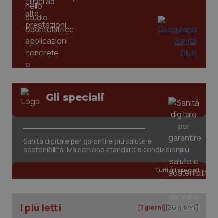
Gli speciali
Sanità digitale per garantire più salute e
PHPSESSID
Sessio
PHP.net
sostenibilità. Ma servono standard e condivisione
www.quotidianosanita.it
Tutti gli speciali
I più letti
[7 giorni]
[30 giorni]