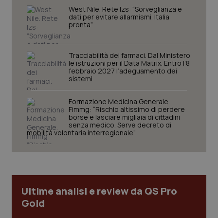
West Nile. Rete Izs: “Sorveglianza e
dati per evitare allarmismi. Italia
pronta”
Tracciabilità dei farmaci. Dal Ministero
le istruzioni per il Data Matrix. Entro l’8
febbraio 2027 l’adeguamento dei
sistemi
CookieScriptConsent
5 mesi
CookieScript
Formazione Medicina Generale.
settim
www.quotidianosanita.it
Fimmg: “Rischio altissimo di perdere
borse e lasciare migliaia di cittadini
senza medico. Serve decreto di
mobilità volontaria interregionale”
Ultime analisi e review da QS Pro
Gold