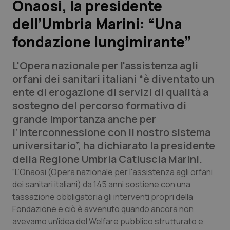
Onaosi, la presidente
dell’Umbria Marini: “Una
Scienza e Farmaci
fondazione lungimirante”
Studi e Analisi
L'Opera nazionale per l'assistenza agli
Lettere al direttore
orfani dei sanitari italiani “è diventato un
ente di erogazione di servizi di qualità a
Edizioni Regionali
sostegno del percorso formativo di
grande importanza anche per
QS Pro
l’interconnessione con il nostro sistema
universitario”, ha dichiarato la presidente
Professionisti Sanitari.AI
della Regione Umbria Catiuscia Marini.
“L’Onaosi (Opera nazionale per l'assistenza agli orfani
Abruzzo
QS Pro Gold
dei sanitari italiani) da 145 anni sostiene con una
tassazione obbligatoria gli interventi propri della
QS Club
Newsletter
Fondazione e ciò è avvenuto quando ancora non
Basilicata
Artrite & artrosi
avevamo un’idea del Welfare pubblico strutturato e