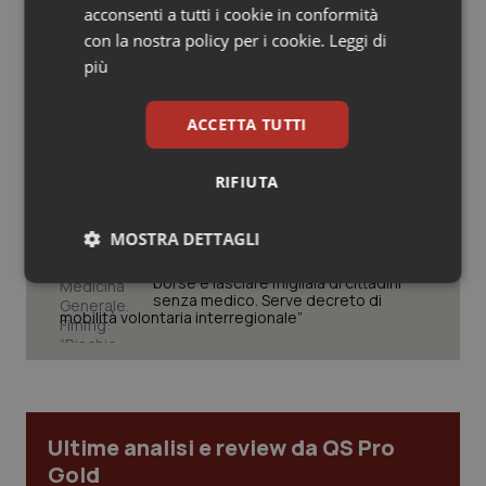
acconsenti a tutti i cookie in conformità
Salute orale & impianti
con la nostra policy per i cookie.
Leggi di
West Nile. Rete Izs: “Sorveglianza e
dati per evitare allarmismi. Italia
più
pronta”
Sangue & coagulazione
ACCETTA TUTTI
Tiroide
Tracciabilità dei farmaci. Dal Ministero
le istruzioni per il Data Matrix. Entro l’8
febbraio 2027 l’adeguamento dei
RIFIUTA
Tumore al seno
sistemi
MOSTRA DETTAGLI
Tumore ovarico
Formazione Medicina Generale.
Fimmg: “Rischio altissimo di perdere
borse e lasciare migliaia di cittadini
Necessari
Statistici
Marketing
senza medico. Serve decreto di
Tumori del Polmone & Testa Collo
mobilità volontaria interregionale”
Tumori gastrointestinali
Ulcera & Reflusso
Necessari
Statistici
Marketing
Ultime analisi e review da QS Pro
Gold
Vaccini
I cookie necessari contribuiscono a rendere fruibile il