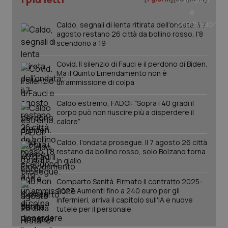
_ga
1 anno
Google LLC
mes
.quotidianosanita.it
Caldo, segnali di lenta ritirata dell'ondata: il 7
agosto restano 26 città da bollino rosso, l'8
scendono a 19
Covid. Il silenzio di Fauci e il perdono di Biden.
Ma il Quinto Emendamento non è
un’ammissione di colpa
Caldo estremo, FADOI: “Sopra i 40 gradi il
corpo può non riuscire più a disperdere il
calore”
Caldo, l’ondata prosegue. Il 7 agosto 26 città
restano da bollino rosso, solo Bolzano torna
in giallo
Comparto Sanità. Firmato il contratto 2025-
2027. Aumenti fino a 240 euro per gli
infermieri, arriva il capitolo sull'IA e nuove
tutele per il personale