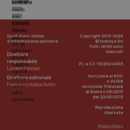
PHPSESSID
Sessio
PHP.net
www.quotidianosanita.it
Quotidiano online
Copyright 2013-2026
d'informazione sanitaria
© Homnya Srl
Tutti i diritti sono
riservati
Direttore
responsabile
P.I. e C.F. 13026241003
Luciano Fassari
Iscrizione al ROC
Direttore editoriale
n.34308
Francesco Maria Avitto
Iscrizione Tribunale
di Roma n.115/2013
del 22/05/2013
Riproduzione
riservata
Privacy Policy
_ga_KM60CM4NPH
.quotidianosanita.it
1 anno