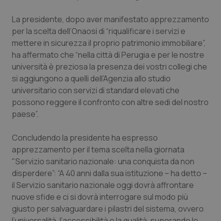
Piemonte
HIV
La presidente, dopo aver manifestato apprezzamento
per la scelta dell’Onaosi di “riqualificare i servizi e
Provincia Autonoma di Bolzano
Infezioni & Febbre
mettere in sicurezza il proprio patrimonio immobiliare”,
ha affermato che “nella città di Perugia e per le nostre
università è preziosa la presenza dei vostri collegi che
Provincia Autonoma di Trento
Ipertensione & Scompenso
si aggiungono a quelli dell’Agenzia allo studio
universitario con servizi di standard elevati che
Puglia
Malattie rare
possono reggere il confronto con altre sedi del nostro
paese”.
Sardegna
Malattia di Crohn & Rettocolite Ulcerosa
Concludendo la presidente ha espresso
Sicilia
Neuroscienze & patologie neurodegenerative
apprezzamento per il tema scelta nella giornata
"Servizio sanitario nazionale: una conquista da non
Toscana
Obesità
disperdere”: “A 40 anni dalla sua istituzione – ha detto –
il Servizio sanitario nazionale oggi dovrà affrontare
Umbria
Oftalmologia
nuove sfide e ci si dovrà interrogare sul modo più
giusto per salvaguardare i pilastri del sistema, ovvero
l’universalità, l’accessibilità e la qualità, superando le