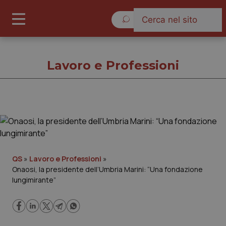
Domenica 9 Agosto 2026
Lavoro e Professioni
Lavoro e Professioni
Cronache
QS
»
Lavoro e Professioni
»
Onaosi, la presidente dell’Umbria Marini: “Una fondazione
Governo e Parlamento
lungimirante”
Regioni e Asl
Lavoro e Professioni