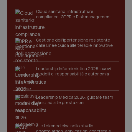
sito web abilitandone funzionalità di base quali la
navigazione sulle pagine e l'accesso alle aree
Cloud sanitario: infrastrutture,
protette del sito. Il sito web non è in grado di
compliance, GDPR e Risk management
funzionare correttamente senza questi cookie.
Nome
Fornitore
/
Dominio
Scaden
VISITOR_PRIVACY_METADATA
5 mesi
YouTube
settim
.youtube.com
Gestione dell'Ipertensione resistente:
dalle Linee Guida alle terapie innovative
Leadership Infermieristica 2026: nuovi
modelli di responsabilità e autonomia
Leadership Medica 2026: guidare team
clinici ad alte prestazioni
AI e telemedicina nello studio
CookieScriptConsent
5 mesi
CookieScript
odontoiatrico: applicazioni concrete e