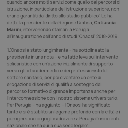
quando ancora molti servizi come quello dei percorsi di
Calabria
Asma & BPCO
istruzione, in particolare dell’istruzione superiore, non
erano garantiti dal diritto allo studio pubblico”. Lo ha
Campania
Car-T
detto la presidente della Regione Umbria,
Catiuscia
Marini
, intervenendo stamani a Perugia
Emilia-Romagna
Colesterolo & coronaropatie
all’inaugurazione dell’anno di studi “Onaosi” 2018-2019.
Friuli Venezia Giulia
Dermatite Atopica
“L’Onaosi è stato lungimirante – ha sottolineato la
presidente in una nota – e ha fatto leva sull’intervento
Lazio
Diabete & glucometri
solidaristico con un’azione inizialmente di supporto
verso gli orfani dei medici e dei professionisti del
settore sanitario, per poi diventare un ente di
Liguria
Disturbi dell’umore
erogazione di servizi di qualità a sostegno del
percorso formativo di grande importanza anche per
Lombardia
Dolore
l’interconnessione con il nostro sistema universitario.
Per Perugia – ha aggiunto – l’Onaosi ha significato
Marche
Donna & Salute
tanto e si è stabilito un legame profondo con la città e i
perugini sono orgogliosi di avere a Perugia l’unico ente
Molise
Epatiti
nazionale che ha qui la sua sede legale”.