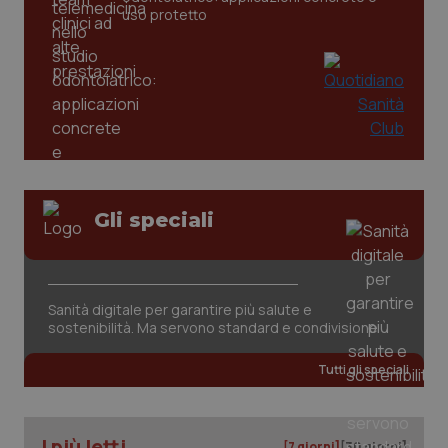
settim
www.quotidianosanita.it
uso protetto
Gli speciali
tracking-sites-ironfish-
www.quotidianosanita.it
4
tracking-enable
settim
2 gior
Sanità digitale per garantire più salute e
sostenibilità. Ma servono standard e condivisione
tracking-sites-ironfish-
www.quotidianosanita.it
4
Tutti gli speciali
session-id
settim
2 gior
I più letti
[7 giorni]
[30 giorni]