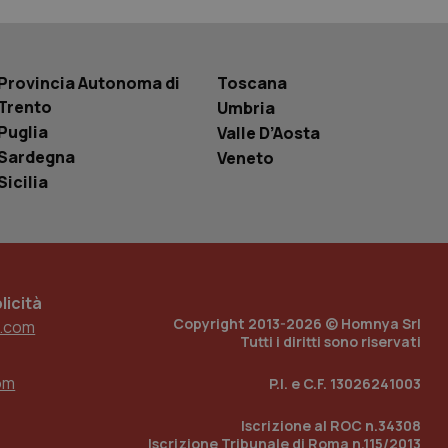
basate sul
entificatore
le variabili di
è un numero
o in cui viene
r il sito, ma un
Provincia Autonoma di
Toscana
tato di accesso per
Trento
Umbria
Puglia
Valle D’Aosta
a Google Analytics
sione.
Sardegna
Veneto
Sicilia
 tenere traccia
i Youtube incorporati
tics per mantenere
tore del sito web sta
ell'interfaccia di
icità
Copyright 2013-2026 © Homnya Srl
.com
 tenere traccia
Tutti i diritti sono riservati
i Youtube incorporati
tore del sito web sta
om
ell'interfaccia di
P.I. e C.F. 13026241003
Iscrizione al ROC n.34308
 tenere traccia
Iscrizione Tribunale di Roma n.115/2013