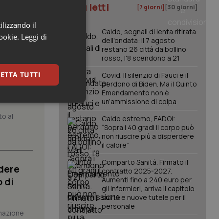
I più letti
[7 giorni]
[30 giorni]
ilizzando il
Caldo, segnali di lenta ritirata
cookie.
Leggi di
dell'ondata: il 7 agosto
restano 26 città da bollino
rosso, l'8 scendono a 21
ETTA TUTTI
Covid. Il silenzio di Fauci e il
atrix.
perdono di Biden. Ma il Quinto
Emendamento non è
un’ammissione di colpa
keting
to al
Caldo estremo, FADOI:
“Sopra i 40 gradi il corpo può
non riuscire più a disperdere
il calore”
Comparto Sanità. Firmato il
dere
contratto 2025-2027.
 di
Aumenti fino a 240 euro per
gli infermieri, arriva il capitolo
igazione sulle pagine
sull'IA e nuove tutele per il
kie.
personale
mazione