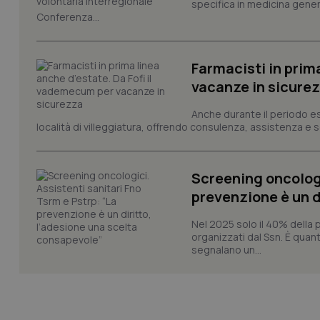
specifica in medicina gener
VISITOR_PRIVACY_
Conferenza...
Farmacisti in prim
vacanze in sicure
CookieScriptConse
Anche durante il periodo esti
località di villeggiatura, offrendo consulenza, assistenza e se
tracking-sites-ironf
tracking-enable
Screening oncologi
tracking-sites-ironf
prevenzione è un d
session-id
Nel 2025 solo il 40% della 
_ga
organizzati dal Ssn. È quan
segnalano un...