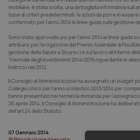
mobiliare, è stata svolta, una dettagliata informativa sull
base di criteri predeterminati, le azioni da porre in essere i
confermato per l’anno 2014 le linee guida sulla gestione de
Sono state approvate poi per l’anno 2014 le linee guida su c
attribuire per l’erogazione del Premio Aziendale di Risulta
gestione della Salute e Sicurezza sul lavoro all’interno del
Triennale degli Investimenti 2014/2016 riguardante le alien
Indirizzo nel 2012.
Il Consiglio di Amministrazione ha assegnato un budget per
Collegio Unico per l’anno scolastico 2013/2014 per compless
hanno presentato nei termini la domanda per l’assegnazi
26 aprile 2014. Il Consiglio di Amministrazione ha deliberato 
dell’art 24 dello Statuto.
07 Gennaio 2014
© Riproduzione riservata