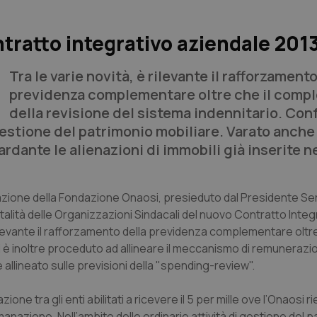
tratto integrativo aziendale 201
Tra le varie novità, è rilevante il rafforzamento
previdenza complementare oltre che il comp
della revisione del sistema indennitario. Co
gestione del patrimonio mobiliare. Varato anche 
rdante le alienazioni di immobili già inserite n
trazione della Fondazione Onaosi, presieduto dal Presidente Se
totalità delle Organizzazioni Sindacali del nuovo Contratto Integ
rilevante il rafforzamento della previdenza complementare oltre
i è inoltre proceduto ad allineare il meccanismo di remunerazi
re allineato sulle previsioni della "spending-review".
ione tra gli enti abilitati a ricevere il 5 per mille ove l’Onaosi ri
anazione. Nell’ambito delle ordinarie attività di gestione del 