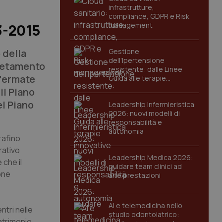
infrastrutture,
compliance, GDPR e Risk
management
3-2015
 della
Gestione
dell'Ipertensione
letamento
resistente: dalle Linee
nfermate
Guida alle terapie
innovative
il Piano
el Piano
Leadership Infermieristica
2026: nuovi modelli di
responsabilità e
autonomia
rafino
rativo
Leadership Medica 2026:
 che il
guidare team clinici ad
one
alte prestazioni
AI e telemedicina nello
entri nelle
studio odontoiatrico:
patrimonio