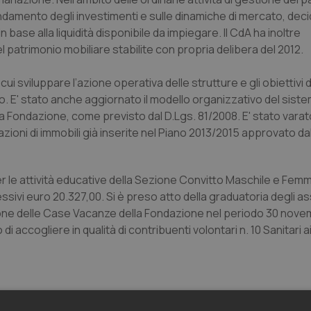
’andamento degli investimenti e sulle dinamiche di mercato, deci
n base alla liquidità disponibile da impiegare. Il CdA ha inoltre
l patrimonio mobiliare stabilite con propria delibera del 2012.
ui sviluppare l’azione operativa delle strutture e gli obiettivi 
to. E' stato anche aggiornato il modello organizzativo del siste
la Fondazione, come previsto dal D.Lgs. 81/2008. E' stato varato
azioni di immobili già inserite nel Piano 2013/2015 approvato da
 le attività educative della Sezione Convitto Maschile e Femmi
ivi euro 20.327,00. Si è preso atto della graduatoria degli ass
one delle Case Vacanze della Fondazione nel periodo 30 nove
di accogliere in qualità di contribuenti volontari n. 10 Sanitari a