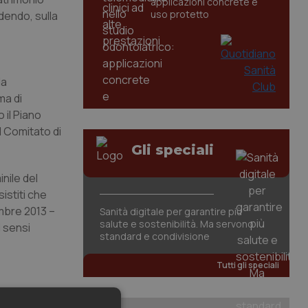
applicazioni concrete e
uso protetto
dendo, sulla
da
ma di
 il Piano
l Comitato di
Gli speciali
nile del
istiti che
mbre 2013 –
Sanità digitale per garantire più
salute e sostenibilità. Ma servono
i sensi
standard e condivisione
Tutti gli speciali