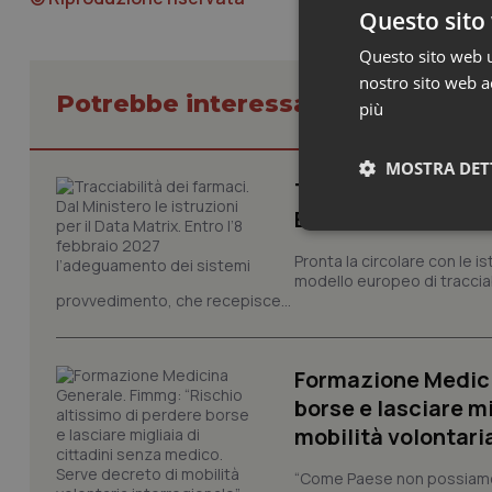
Questo sito 
Questo sito web ut
nostro sito web ac
Potrebbe interessarti in Lavoro e
più
MOSTRA DET
Tracciabilità dei f
Entro l’8 febbraio
Neces
Pronta la circolare con le i
modello europeo di tracciabi
provvedimento, che recepisce...
Formazione Medici
borse e lasciare m
I cookie necessari con
mobilità volontari
e l'accesso alle aree 
“Come Paese non possiamo 
Nome