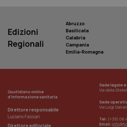
PHPSESSID
Abruzzo
Edizioni
Basilicata
Calabria
_ga_KM60CM4NPH
Regionali
Campania
Emilia-Romagna
Nome
Nome
VISITOR_INFO1_LIV
_ga_0VMQEQKQ1N
Sede legale e
Via della Stell
Quotidiano online
__Secure-YNID
d'informazione sanitaria
Sede operati
Via Luigi Galva
Direttore responsabile
Luciano Fassari
Tel:
(+39) 06 
YSC
Email:
info@h
Direttore editoriale