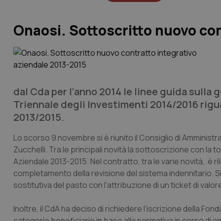
Onaosi. Sottoscritto nuovo con
dal Cda per l’anno 2014 le linee guida sulla 
Triennale degli Investimenti 2014/2016 rigua
2013/2015.
Lo scorso 9 novembre si è riunito il Consiglio di Amminis
Zucchelli. Tra le principali novità la sottoscrizione con la 
Aziendale 2013-2015. Nel contratto, tra le varie novità, è 
completamento della revisione del sistema indennitario. S
sostitutiva del pasto con l'attribuzione di un ticket di valo
Inoltre, il CdA ha deciso di richiedere l’iscrizione della Fondaz
categorie beneficiarie in base alla normativa in corso di em