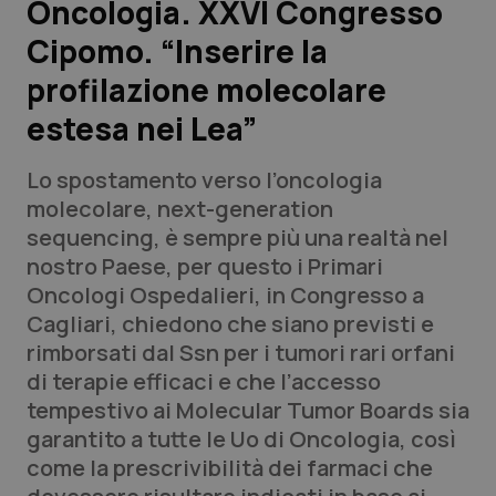
Oncologia. XXVI Congresso
Cipomo. “Inserire la
Scienza e Farmaci
profilazione molecolare
Studi e Analisi
estesa nei Lea”
Lettere al direttore
Lo spostamento verso l’oncologia
molecolare,
next-generation
Edizioni Regionali
sequencing,
è sempre più una realtà nel
nostro Paese, per questo i Primari
QS Pro
Oncologi Ospedalieri, in Congresso a
Cagliari, chiedono che siano previsti e
Professionisti Sanitari.AI
rimborsati dal Ssn per i tumori rari orfani
di terapie efficaci e che l’accesso
Abruzzo
QS Pro Gold
tempestivo ai Molecular Tumor Boards sia
garantito a tutte le Uo di Oncologia, così
QS Club
Newsletter
Basilicata
Artrite & artrosi
come la prescrivibilità dei farmaci che