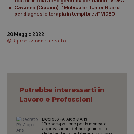
test di profilazione genetica per tumori” VIDEO
Cavanna (Cipomo): “Molecular Tumor Board
per diagnosi e terapia in tempi brevi” VIDEO
20 Maggio 2022
© Riproduzione riservata
CookieScriptConsent
5 mesi
CookieScript
settim
www.quotidianosanita.it
Potrebbe interessarti in
Lavoro e Professioni
Decreto PA. Aiop e Aris:
“Preoccupazione per la mancata
approvazione dell’adeguamento
delle tariffe ospedaliere, così rinvio