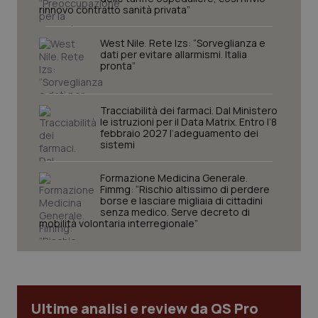
rinnovo contratto sanità privata”
tracking-sites-ironfish-
www.quotidianosanita.it
4
tracking-enable
settim
2 gior
West Nile. Rete Izs: “Sorveglianza e
dati per evitare allarmismi. Italia
pronta”
tracking-sites-ironfish-
www.quotidianosanita.it
4
Tracciabilità dei farmaci. Dal Ministero
session-id
settim
le istruzioni per il Data Matrix. Entro l’8
2 gior
febbraio 2027 l’adeguamento dei
sistemi
Formazione Medicina Generale.
_ga
1 anno
Google LLC
Fimmg: “Rischio altissimo di perdere
mes
.quotidianosanita.it
borse e lasciare migliaia di cittadini
senza medico. Serve decreto di
mobilità volontaria interregionale”
Ultime analisi e review da QS Pro