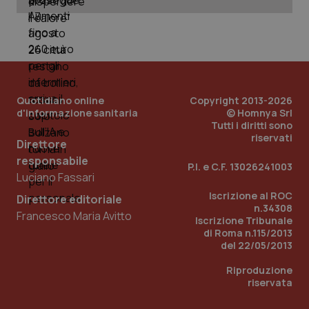
uti
nuo
ver
dell
You
YSC
Sessione
Que
Google LLC
imp
.youtube.com
You
ten
Quotidiano online
Copyright 2013-2026
vis
d'informazione sanitaria
© Homnya Srl
vid
Tutti i diritti sono
__Secure-
.youtube.com
5 mesi 4
Que
riservati
Direttore
ROLLOUT_TOKEN
settimane
imp
You
responsabile
ges
P.I. e C.F. 13026241003
del
Luciano Fassari
e d
per
Iscrizione al ROC
Direttore editoriale
del
n.34308
ute
Francesco Maria Avitto
Iscrizione Tribunale
tracking-sites-
www.quotidianosanita.it
4
Que
di Roma n.115/2013
ironfish-tracking-
settimane
imp
del 22/05/2013
named-enable
2 giorni
dal
per 
sis
Riproduzione
sol
riservata
ute
ide
Wel