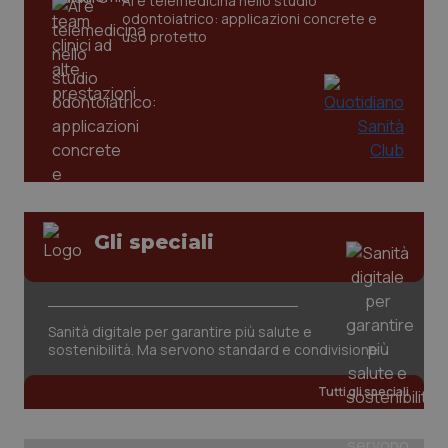
AI e telemedicina nello studio
odontoiatrico: applicazioni concrete e
uso protetto
_ga_KM60CM4NPH
.quotidianosanita.it
1 anno
Gli speciali
mes
Sanità digitale per garantire più salute e
sostenibilità. Ma servono standard e condivisione
Tutti gli speciali
Fornitore
/
Nome
Scadenza
Descrizion
Dominio