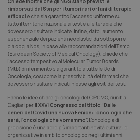
Chiede inoltre che gli NGS siano previsti e
rimborsati dal Ssn per i tumori rari orfani di terapie
Piemonte
HIV
efficaci
e che sia garantito l’accesso uniforme su
tutto il territorio nazionale ai test e alle terapie che
Provincia Autonoma di Bolzano
Infezioni & Febbre
dovessero risultare indicate. Infine, dato l’aumento
esponenziale dei pazienti neoplastici da sottoporre
Provincia Autonoma di Trento
Ipertensione & Scompenso
già oggi a Ngs, in base alle raccomandazioni dell’Esmo
(European Society of Medical Oncology), chiede che
Puglia
Malattie rare
l’accesso tempestivo ai Molecular Tumor Boards
(Mtb) di riferimento sia garantito a tutte le Uo di
Sardegna
Malattia di Crohn & Rettocolite Ulcerosa
Oncologia, così come la prescrivibilità dei farmaci che
dovessero risultare indicati in base agli esiti dei test.
Sicilia
Neuroscienze & patologie neurodegenerative
Hanno le idee chiare gli oncologi del CIPOMO, riuniti a
Cagliari per
il
XXVI Congresso dal titolo “
Dalle
Toscana
Obesità
ceneri del Covid una nuova Fenice: l’oncologia che
sarà, l’oncologia che vorremmo
”.
L’oncologia di
Umbria
Oftalmologia
precisione è una delle più importanti novità culturali e
organizzative in ambito oncologico negli ultimi anni.