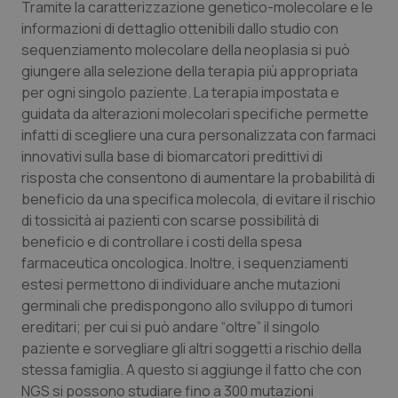
Valle D’Aosta
Oncodermatologia
Tramite la caratterizzazione genetico-molecolare e le
informazioni di dettaglio ottenibili dallo studio con
Veneto
Oncoematologia
sequenziamento molecolare della neoplasia si può
giungere alla selezione della terapia più appropriata
per ogni singolo paziente. La terapia impostata e
Oncologia & Nutrizione
guidata da alterazioni molecolari specifiche permette
infatti di scegliere una cura personalizzata con farmaci
Psoriasi & pelle
innovativi sulla base di biomarcatori predittivi di
risposta che consentono di aumentare la probabilità di
Quotidiano Cardiologia
beneficio da una specifica molecola, di evitare il rischio
di tossicità ai pazienti con scarse possibilità di
Quotidiano Chirurgia
beneficio e di controllare i costi della spesa
farmaceutica oncologica. Inoltre, i sequenziamenti
Quotidiano Oncologia
estesi permettono di individuare anche mutazioni
germinali che predispongono allo sviluppo di tumori
Quotidiano Pediatria
ereditari; per cui si può andare “oltre” il singolo
paziente e sorvegliare gli altri soggetti a rischio della
stessa famiglia. A questo si aggiunge il fatto che con
Rene & patologie urogenitali
NGS si possono studiare fino a 300 mutazioni