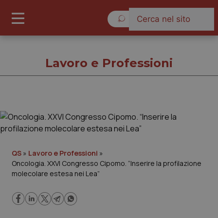
Sabato 8 Agosto 2026
Lavoro e Professioni
Lavoro e Professioni
Cronache
QS
»
Lavoro e Professioni
»
Oncologia. XXVI Congresso Cipomo. “Inserire la profilazione
Governo e Parlamento
molecolare estesa nei Lea”
Regioni e Asl
Lavoro e Professioni