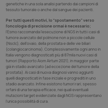
genetiche in una sola analisi partendo dai campioni di
Salute orale & impianti
tessuto tumorale o anche dal sangue dei pazienti.
Sangue & coagulazione
Per tutti questi motivi, lo “spostamento” verso
l’oncologia di precisione ormai è necessario;
Tiroide
l’Esmo raccomanda l’esecuzione di NGS in tutti i casi di
tumore avanzato del polmone non a piccole cellule
Tumore al seno
(Nsclc), dell’ovaio, della prostata e delle vie biliari
(colangiocarcinoma). Complessivamente ogni anno in
Italia vengono diagnosticati più di 87mila nuovi casi di
Tumore ovarico
tumori (Rapporto Aiom Airtum 2021), in maggior parte
già in stadio avanzato (ad eccezione del tumore della
Tumori del Polmone & Testa Collo
prostata). Ai casi di nuova diagnosi vanno aggiunti
quelli diagnosticati in fase iniziale e progrediti in uno
Tumori gastrointestinali
stadio avanzato. Infine esistono tumori rari, spesso
orfani di una terapia efficace, nei quali eventuali
Ulcera & Reflusso
mutazioni
target
evidenziate dagli NGS rappresentano
l’unica possibilità di cura.
Vaccini