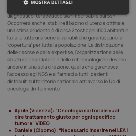
noi comunque è fondamentale prevedere che gli NGS
MOSTRA DETTAGLI
siano inseriti nei Lea e che tutto il processo
Necessari
Statistici
Marketing
diagnostico-terapeutico sia rimborsabile dal Ssn.
Occorrerà anche stabilire il bacino di utenza ottimale,
una stima prudente è di circa 2 test ogni 1000 abitanti in
Italia, e tutta una serie di variabili che garantiscano la
‘copertura’ per tutta la popolazione. La distribuzione
delle risorse e delle expertise, l’organizzazione delle
Necessari
Statistici
Marketing
strutture ospedaliere e delle reti oncologiche devono
andare in una sola direzione, quella che garantisca
I cookie necessari contribuiscono a rendere fruibile il
l’accesso agli NGS e ai farmaci a tutti i pazienti
sito web abilitandone funzionalità di base quali la
navigazione sulle pagine e l'accesso alle aree
distribuiti sul territorio nazionale attraverso le Uo di
protette del sito. Il sito web non è in grado di
oncologia di riferimento”.
funzionare correttamente senza questi cookie.
Nome
Fornitore
/
Dominio
Scaden
VISITOR_PRIVACY_METADATA
5 mesi
YouTube
Aprile (Vicenza): “Oncologia sartoriale vuol
settim
.youtube.com
dire trattamento giusto per ogni specifico
tumore” VIDEO
Daniele (Cipomo): “Necessario inserire nei LEA i