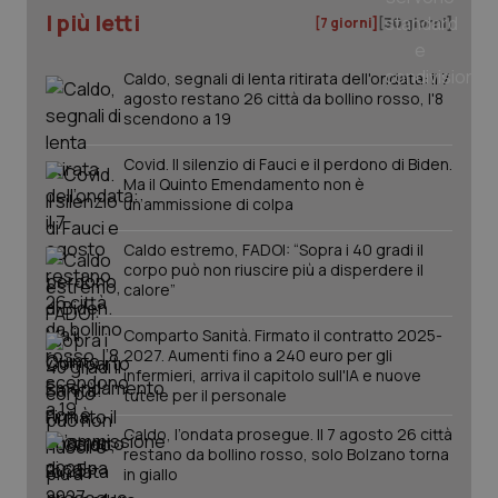
Nome
Fornitore
/
Dominio
Scadenza
Des
I più letti
_ga_0VMQEQKQ1N
.quotidianosanita.it
1 anno 1
Questo
[7 giorni]
[30 giorni]
mese
cookie
VISITOR_INFO1_LIVE
5 mesi 4
Que
Google LLC
viene
settimane
imp
.youtube.com
utilizzato
You
Caldo, segnali di lenta ritirata dell'ondata: il 7
da Google
ten
agosto restano 26 città da bollino rosso, l'8
Analytics
pre
per
scendono a 19
del
mantener
vid
lo stato
inco
della
Covid. Il silenzio di Fauci e il perdono di Biden.
può
sessione.
det
Ma il Quinto Emendamento non è
vis
un’ammissione di colpa
web
uti
nuo
Caldo estremo, FADOI: “Sopra i 40 gradi il
ver
corpo può non riuscire più a disperdere il
dell
calore”
You
__Secure-YNID
.youtube.com
5 mesi 4
Que
Comparto Sanità. Firmato il contratto 2025-
settimane
imp
You
2027. Aumenti fino a 240 euro per gli
ten
infermieri, arriva il capitolo sull'IA e nuove
pre
tutele per il personale
del
vid
inco
Caldo, l’ondata prosegue. Il 7 agosto 26 città
può
restano da bollino rosso, solo Bolzano torna
det
in giallo
vis
web