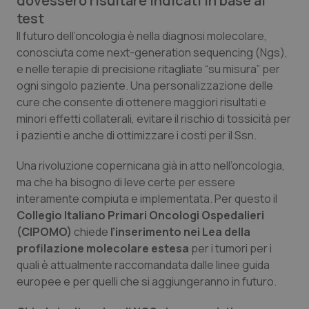
dovessero risultare indicati in base ai
Calabria
Asma & BPCO
test
Il futuro dell’oncologia è nella diagnosi molecolare,
Campania
Car-T
conosciuta come
next-generation sequencing
(Ngs),
e nelle terapie di precisione ritagliate “su misura” per
Emilia-Romagna
Colesterolo & coronaropatie
ogni singolo paziente. Una personalizzazione delle
cure che consente di ottenere maggiori risultati e
Friuli Venezia Giulia
Dermatite Atopica
minori effetti collaterali, evitare il rischio di tossicità per
i pazienti e anche di ottimizzare i costi per il Ssn.
Lazio
Diabete & glucometri
Una rivoluzione copernicana già in atto nell’oncologia,
ma che ha bisogno di leve certe per essere
Liguria
Disturbi dell’umore
interamente compiuta e implementata. Per questo il
Collegio Italiano Primari Oncologi Ospedalieri
Lombardia
Dolore
(
CIPOMO)
chiede
l
’inserimento nei Lea della
profilazione molecolare estesa
per i tumori per i
Marche
Donna & Salute
quali è attualmente raccomandata dalle linee guida
europee e per quelli che si aggiungeranno in futuro.
Molise
Epatiti