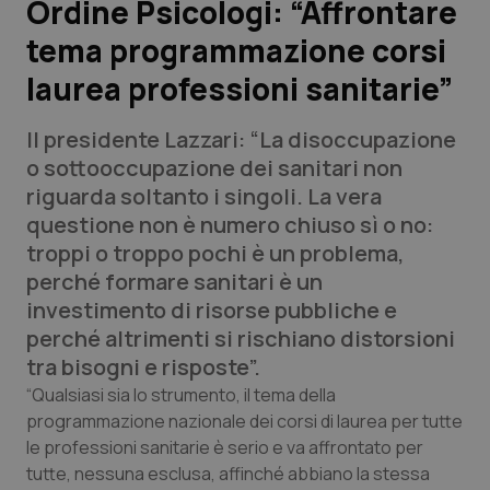
Ordine Psicologi: “Affrontare
tema programmazione corsi
Scienza e Farmaci
laurea professioni sanitarie”
Studi e Analisi
Il presidente Lazzari: “La disoccupazione
Lettere al direttore
o sottooccupazione dei sanitari non
riguarda soltanto i singoli. La vera
Edizioni Regionali
questione non è numero chiuso sì o no:
troppi o troppo pochi è un problema,
QS Pro
perché formare sanitari è un
investimento di risorse pubbliche e
Professionisti Sanitari.AI
perché altrimenti si rischiano distorsioni
tra bisogni e risposte”.
Abruzzo
QS Pro Gold
“Qualsiasi sia lo strumento, il tema della
programmazione nazionale dei corsi di laurea per tutte
QS Club
Newsletter
le professioni sanitarie è serio e va affrontato per
Basilicata
Artrite & artrosi
tutte, nessuna esclusa, affinché abbiano la stessa