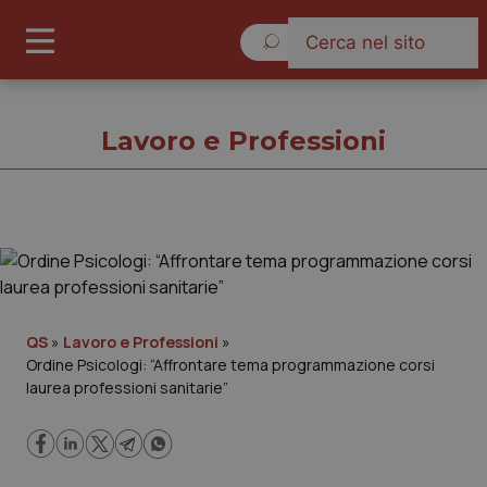
Giovedì 6 Agosto 2026
Lavoro e Professioni
Lavoro e Professioni
Cronache
QS
»
Lavoro e Professioni
»
Ordine Psicologi: “Affrontare tema programmazione corsi
Governo e Parlamento
laurea professioni sanitarie”
Regioni e Asl
Lavoro e Professioni