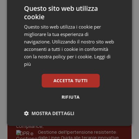
Valle D’Aosta
Oncodermatologia
esclusi. Il Consiglio di Stato accoglie il
Questo sito web utilizza
ricorso di C&P: semestre filtro
penalizza il merito
cookie
Veneto
Oncoematologia
Questo sito web utilizza i cookie per
Sanità integrativa. Fimiv su risoluzione
Zaffini: “Serva un’alleanza per
Oncologia & Nutrizione
migliorare la tua esperienza di
rafforzare il Ssn”
navigazione. Utilizzando il nostro sito web
Psoriasi & pelle
acconsenti a tutti i cookie in conformità
con la nostra policy per i cookie.
Leggi di
più
Quotidiano Cardiologia
Ultime analisi e review da QS Pro
ACCETTA TUTTI
Quotidiano Chirurgia
Gold
RIFIUTA
Quotidiano Oncologia
Cloud sanitario: infrastrutture,
compliance, GDPR e Risk management
MOSTRA DETTAGLI
Quotidiano Pediatria
Necessari
Statistici
Marketing
Rene & patologie urogenitali
Gestione dell'Ipertensione resistente:
dalle Linee Guida alle terapie innovative