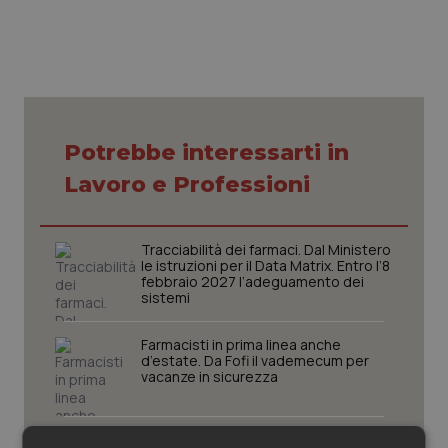
Piemonte
HIV
Provincia Autonoma di Bolzano
Infezioni & Febbre
Provincia Autonoma di Trento
Ipertensione & Scompenso
Potrebbe interessarti in
Lavoro e Professioni
Puglia
Malattie rare
Sardegna
Malattia di Crohn & Rettocolite Ulcerosa
Tracciabilità dei farmaci. Dal Ministero
le istruzioni per il Data Matrix. Entro l’8
febbraio 2027 l’adeguamento dei
Sicilia
Neuroscienze & patologie neurodegenerative
sistemi
Toscana
Obesità
Farmacisti in prima linea anche
d’estate. Da Fofi il vademecum per
vacanze in sicurezza
Umbria
Oftalmologia
Medicina, posti vuoti e studenti