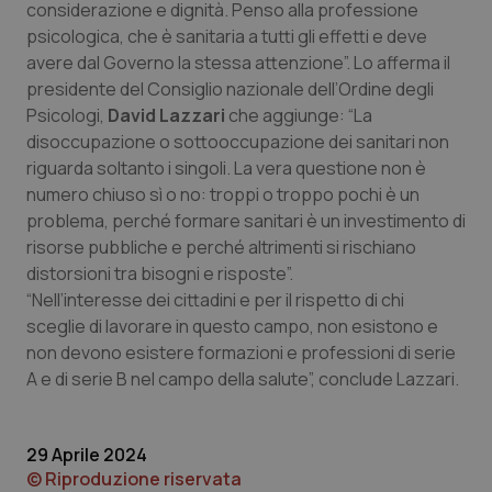
considerazione e dignità. Penso alla professione
Calabria
Asma & BPCO
psicologica, che è sanitaria a tutti gli effetti e deve
avere dal Governo la stessa attenzione”. Lo afferma il
Campania
Car-T
presidente del Consiglio nazionale dell’Ordine degli
Psicologi,
David Lazzari
che aggiunge: “La
Emilia-Romagna
Colesterolo & coronaropatie
disoccupazione o sottooccupazione dei sanitari non
riguarda soltanto i singoli. La vera questione non è
Friuli Venezia Giulia
Dermatite Atopica
numero chiuso sì o no: troppi o troppo pochi è un
problema, perché formare sanitari è un investimento di
Lazio
Diabete & glucometri
risorse pubbliche e perché altrimenti si rischiano
distorsioni tra bisogni e risposte”.
“Nell’interesse dei cittadini e per il rispetto di chi
Liguria
Disturbi dell’umore
sceglie di lavorare in questo campo, non esistono e
non devono esistere formazioni e professioni di serie
Lombardia
Dolore
A e di serie B nel campo della salute”, conclude Lazzari.
Marche
Donna & Salute
29 Aprile 2024
Molise
Epatiti
© Riproduzione riservata