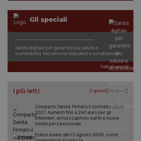
Gli speciali
CookieScriptConsent
5 mesi
CookieScript
settim
Sanità digitale per garantire più salute e
www.quotidianosanita.it
sostenibilità. Ma servono standard e condivisione
Tutti gli speciali
I più letti
[7 giorni]
[30 giorni]
Comparto Sanità. Firmato il contratto 2025-
2027. Aumenti fino a 240 euro per gli
infermieri, arriva il capitolo sull'IA e nuove
tracking-sites-ironfish-
www.quotidianosanita.it
4
tutele per il personale
tracking-enable
settim
2 gior
Eclissi solare del 12 agosto 2026, come
osservarla in sicurezza