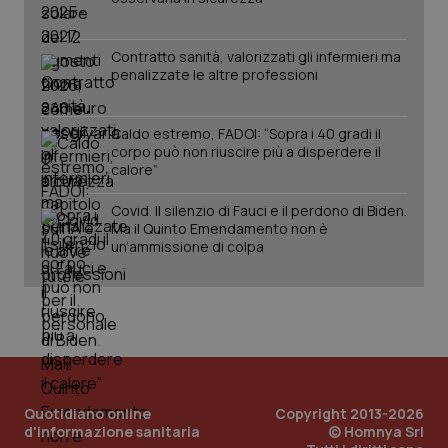
tracking-sites-ironfish-
www.quotidianosanita.it
4
Contratto sanità, valorizzati gli infermieri ma
session-id
settim
penalizzate le altre professioni
2 gior
Caldo estremo, FADOI: “Sopra i 40 gradi il
corpo può non riuscire più a disperdere il
_ga
1 anno
Google LLC
calore”
mes
.quotidianosanita.it
Covid. Il silenzio di Fauci e il perdono di Biden.
Ma il Quinto Emendamento non è
un’ammissione di colpa
Quotidiano online
Copyright 2013-2026
d'informazione sanitaria
© Homnya Srl