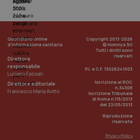
PHPSESSID
Sessio
PHP.net
www.quotidianosanita.it
Quotidiano online
Copyright 2013-2026
d'informazione sanitaria
© Homnya Srl
Tutti i diritti sono
riservati
Direttore
responsabile
P.I. e C.F. 13026241003
Luciano Fassari
Iscrizione al ROC
Direttore editoriale
n.34308
Francesco Maria Avitto
Iscrizione Tribunale
di Roma n.115/2013
del 22/05/2013
Riproduzione
riservata
Privacy Policy
_ga_KM60CM4NPH
.quotidianosanita.it
1 anno