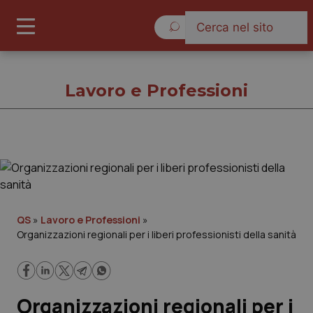
Sabato 8 Agosto 2026
Lavoro e Professioni
Lavoro e Professioni
Cronache
QS
»
Lavoro e Professioni
»
Organizzazioni regionali per i liberi professionisti della sanità
Governo e Parlamento
Regioni e Asl
Organizzazioni regionali per i
Lavoro e Professioni