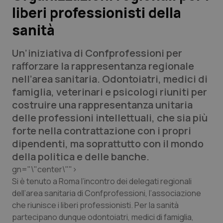
liberi professionisti della
Scienza e Farmaci
sanità
Studi e Analisi
Un’iniziativa di Confprofessioni per
rafforzare la rappresentanza regionale
Lettere al direttore
nell’area sanitaria. Odontoiatri, medici di
famiglia, veterinari e psicologi riuniti per
Edizioni Regionali
costruire una rappresentanza unitaria
delle professioni intellettuali, che sia più
QS Pro
forte nella contrattazione con i propri
dipendenti, ma soprattutto con il mondo
Professionisti Sanitari.AI
della politica e delle banche.
gn="\"center\"">
Abruzzo
QS Pro Gold
Si è tenuto a Roma l’incontro dei delegati regionali
dell’area sanitaria di Confprofessioni, l’associazione
QS Club
Newsletter
Basilicata
Artrite & artrosi
che riunisce i liberi professionisti. Per la sanità
partecipano dunque odontoiatri, medici di famiglia,