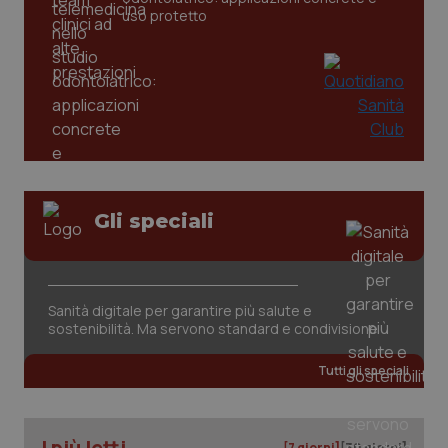
settim
www.quotidianosanita.it
uso protetto
Gli speciali
tracking-sites-ironfish-
www.quotidianosanita.it
4
tracking-enable
settim
2 gior
Sanità digitale per garantire più salute e
sostenibilità. Ma servono standard e condivisione
tracking-sites-ironfish-
www.quotidianosanita.it
4
Tutti gli speciali
session-id
settim
2 gior
I più letti
[7 giorni]
[30 giorni]