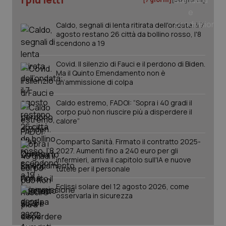
_ga
1 anno
Google LLC
mes
.quotidianosanita.it
Caldo, segnali di lenta ritirata dell'ondata: il 7
agosto restano 26 città da bollino rosso, l'8
scendono a 19
Covid. Il silenzio di Fauci e il perdono di Biden.
Ma il Quinto Emendamento non è
un’ammissione di colpa
Caldo estremo, FADOI: “Sopra i 40 gradi il
corpo può non riuscire più a disperdere il
calore”
Comparto Sanità. Firmato il contratto 2025-
2027. Aumenti fino a 240 euro per gli
infermieri, arriva il capitolo sull'IA e nuove
tutele per il personale
Eclissi solare del 12 agosto 2026, come
osservarla in sicurezza