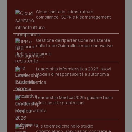
sito web abilitandone funzionalità di base quali la
navigazione sulle pagine e l'accesso alle aree
Cloud sanitario: infrastrutture,
protette del sito. Il sito web non è in grado di
compliance, GDPR e Risk management
funzionare correttamente senza questi cookie.
Nome
Fornitore
/
Dominio
Scaden
VISITOR_PRIVACY_METADATA
5 mesi
YouTube
settim
.youtube.com
Gestione dell'Ipertensione resistente:
dalle Linee Guida alle terapie innovative
Leadership Infermieristica 2026: nuovi
modelli di responsabilità e autonomia
Leadership Medica 2026: guidare team
clinici ad alte prestazioni
AI e telemedicina nello studio
CookieScriptConsent
5 mesi
CookieScript
odontoiatrico: applicazioni concrete e