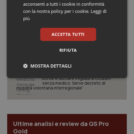
acconsenti a tutti i cookie in conformità
Salute orale & impianti
con la nostra policy per i cookie.
Leggi di
West Nile. Rete Izs: “Sorveglianza e
dati per evitare allarmismi. Italia
più
pronta”
Sangue & coagulazione
ACCETTA TUTTI
Tiroide
Tracciabilità dei farmaci. Dal Ministero
le istruzioni per il Data Matrix. Entro l’8
febbraio 2027 l’adeguamento dei
RIFIUTA
Tumore al seno
sistemi
MOSTRA DETTAGLI
Tumore ovarico
Formazione Medicina Generale.
Fimmg: “Rischio altissimo di perdere
borse e lasciare migliaia di cittadini
Necessari
Statistici
Marketing
senza medico. Serve decreto di
Tumori del Polmone & Testa Collo
mobilità volontaria interregionale”
Tumori gastrointestinali
Ulcera & Reflusso
Necessari
Statistici
Marketing
Ultime analisi e review da QS Pro
Gold
Vaccini
I cookie necessari contribuiscono a rendere fruibile il