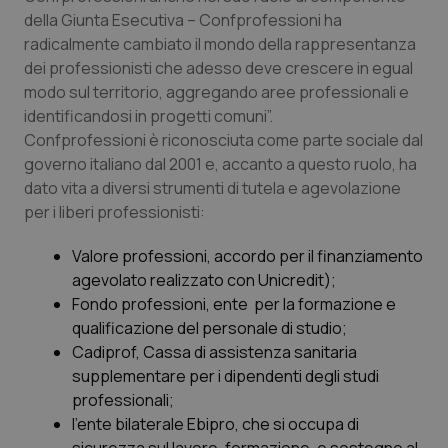
della Giunta Esecutiva – Confprofessioni ha
Piemonte
HIV
radicalmente cambiato il mondo della rappresentanza
dei professionisti che adesso deve crescere in egual
Provincia Autonoma di Bolzano
Infezioni & Febbre
modo sul territorio, aggregando aree professionali e
identificandosi in progetti comuni”.
Provincia Autonoma di Trento
Ipertensione & Scompenso
Confprofessioni è riconosciuta come parte sociale dal
governo italiano dal 2001 e, accanto a questo ruolo, ha
dato vita a diversi strumenti di tutela e agevolazione
Puglia
Malattie rare
per i liberi professionisti:
Sardegna
Malattia di Crohn & Rettocolite Ulcerosa
Valore professioni, accordo per il finanziamento
agevolato realizzato con Unicredit);
Sicilia
Neuroscienze & patologie neurodegenerative
Fondo professioni, ente per la formazione e
qualificazione del personale di studio;
Toscana
Obesità
Cadiprof, Cassa di assistenza sanitaria
supplementare per i dipendenti degli studi
Umbria
Oftalmologia
professionali;
l’ente bilaterale Ebipro, che si occupa di