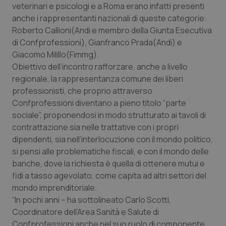
veterinari e psicologi e a Roma erano infatti presenti
Calabria
Asma & BPCO
anche i rappresentanti nazionali di queste categorie:
Roberto Callioni(Andi e membro della Giunta Esecutiva
Campania
Car-T
di Confprofessioni), Gianfranco Prada(Andi) e
Giacomo Milillo(Fimmg).
Emilia-Romagna
Colesterolo & coronaropatie
Obiettivo dell’incontro rafforzare, anche a livello
regionale, la rappresentanza comune dei liberi
Friuli Venezia Giulia
Dermatite Atopica
professionisti, che proprio attraverso
Confprofessioni diventano a pieno titolo “parte
Lazio
Diabete & glucometri
sociale”, proponendosi in modo strutturato ai tavoli di
contrattazione sia nelle trattative con i propri
Liguria
Disturbi dell’umore
dipendenti, sia nell’interlocuzione con il mondo politico,
si pensi alle problematiche fiscali, e con il mondo delle
banche, dove la richiesta è quella di ottenere mutui e
Lombardia
Dolore
fidi a tasso agevolato, come capita ad altri settori del
mondo imprenditoriale.
Marche
Donna & Salute
“In pochi anni – ha sottolineato Carlo Scotti,
Coordinatore dell’Area Sanità e Salute di
Molise
Epatiti
Confprofessioni anche nel suo ruolo di componente