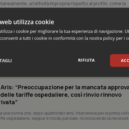
neamente, un’attività impropria rispetto al profilo, come la
per abuso della professione infermieristica”.
web utilizza cookie
ilizza i cookie per migliorare la tua esperienza di navigazione. Ut
consenti a tutti i cookie in conformità con la nostra policy per i 
RIFIUTA
TAGLI
ACC
 Professioni
sari
Statistici
Mar
e Aris: “Preoccupazione per la mancata approv
elle tariffe ospedaliere, così rinvio rinnovo
rivata”
a una norma che, dopo quattordici anni, interveniva per la prima volt
iffe ospedaliere, seppur in modo parziale, riconoscendo la necessit
Necessari
Statistici
Marketing
tribuiscono a rendere fruibile il sito web abilitandone funzionalità di base quali la nav