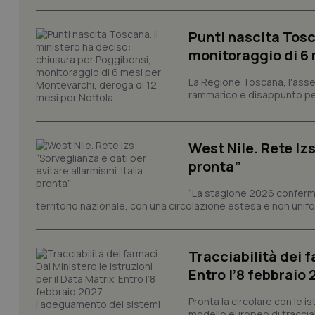
e l'accesso alle aree 
Nome
Punti nascita Tosc
monitoraggio di 6 
VISITOR_PRIVACY_
La Regione Toscana, l'asses
rammarico e disappunto per
CookieScriptConse
West Nile. Rete Izs
pronta”
tracking-sites-ironf
“La stagione 2026 conferma
tracking-enable
territorio nazionale, con una circolazione estesa e non uniform
tracking-sites-ironf
session-id
Tracciabilità dei f
_ga
Entro l’8 febbraio
Pronta la circolare con le i
modello europeo di tracciabi