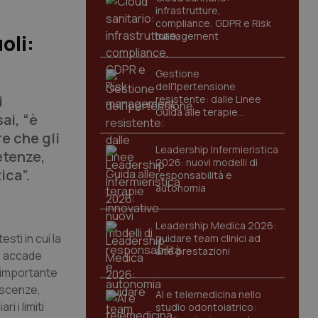
infrastrutture,
compliance, GDPR e Risk
management
oli:
Gestione
dell'Ipertensione
i
resistente: dalle Linee
Guida alle terapie
ai, “è
innovative
re che gli
Leadership Infermieristica
etenze,
2026: nuovi modelli di
ica”.
responsabilità e
autonomia
Leadership Medica 2026:
ti in cui la
guidare team clinici ad
alte prestazioni
to accade
È importante
noscenze,
AI e telemedicina nello
 i limiti
studio odontoiatrico: