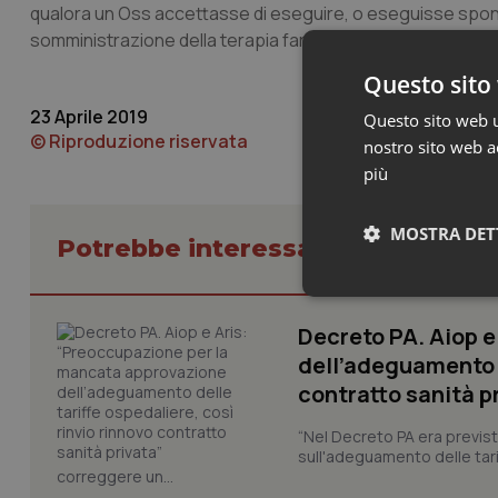
qualora un Oss accettasse di eseguire, o eseguisse sponta
somministrazione della terapia farmacologica, risponderà 
Questo sito 
23 Aprile 2019
Questo sito web ut
© Riproduzione riservata
nostro sito web ac
più
MOSTRA DET
Potrebbe interessarti in Lavoro e
Neces
Decreto PA. Aiop 
dell’adeguamento d
contratto sanità p
“Nel Decreto PA era previst
sull'adeguamento delle tar
correggere un...
I cookie necessari con