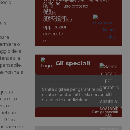
applicazioni concrete e
 Socio
uso protetto
 in
ppare
fermiere o
aggio della
tenza alla
Gli speciali
 pensabile,
he non ha la
Sanità digitale per garantire più
i questa
salute e sostenibilità. Ma servono
uso sia i
standard e condivisione
sa e il
 del dato
Tutti gli speciali
me l’Oss
assai – che