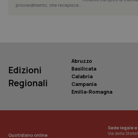
provvedimento, che recepisce...
PHPSESSID
_ga_KM60CM4NPH
Abruzzo
Edizioni
Basilicata
Calabria
Regionali
Campania
Nome
Nome
Emilia-Romagna
VISITOR_INFO1_LIV
_ga_0VMQEQKQ1N
__Secure-YNID
Sede legale e
Via della Stell
Quotidiano online