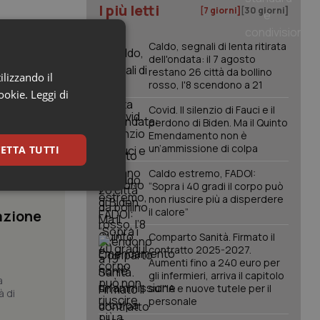
I più letti
[7 giorni]
[30 giorni]
Caldo, segnali di lenta ritirata
dell'ondata: il 7 agosto
restano 26 città da bollino
ilizzando il
rosso, l'8 scendono a 21
cookie.
Leggi di
Covid. Il silenzio di Fauci e il
perdono di Biden. Ma il Quinto
Emendamento non è
un’ammissione di colpa
ETTA TUTTI
Caldo estremo, FADOI:
“Sopra i 40 gradi il corpo può
keting
non riuscire più a disperdere
il calore”
azione
Comparto Sanità. Firmato il
contratto 2025-2027.
Aumenti fino a 240 euro per
gli infermieri, arriva il capitolo
a
sull'IA e nuove tutele per il
à di
personale
igazione sulle pagine