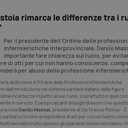
toia rimarca le differenze tra i ru
”
Per il presidente dell’Ordine delle profession
infermieristiche interprovinciale, Danilo Mass
importante fare chiarezza sul ruolo, per evita
dere di atti per cui non hanno conoscenze, comp
ponderà per abuso della professione infermierist
 la distinzione è l’Ordine delle Professioni Infermieristiche
nni dall’introduzione nel sistema sanitario italiano della figura
me incertezze rispetto al suo ruolo, soprattutto in quei contes
sente in servizio. Esempi calzanti di luoghi di lavoro ove ques
 una nota
Danilo Massai,
presidente di Opi Firenze Pistoia -. 
o sanitari si trovino a rispondere di atti per cui non hanno co
sti lavorativi molto spesso gli operatori stessi non hanno chiari