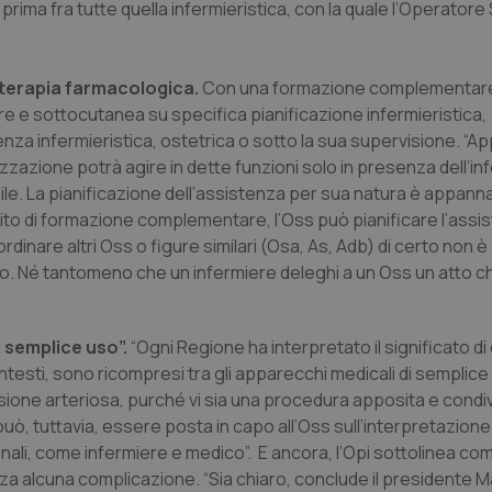
prima fra tutte quella infermieristica, con la quale l’Operatore
terapia farmacologica.
Con una formazione complementare
re e sottocutanea su specifica pianificazione infermieristica,
nza infermieristica, ostetrica o sotto la sua supervisione. “A
zzazione potrà agire in dette funzioni solo in presenza dell’in
ibile. La pianificazione dell’assistenza per sua natura è appann
to di formazione complementare, l’Oss può pianificare l’assis
are altri Oss o figure similari (Osa, As, Adb) di certo non è
co. Né tantomeno che un infermiere deleghi a un Oss un atto c
i semplice uso”.
“Ogni Regione ha interpretato il significato d
testi, sono ricompresi tra gli apparecchi medicali di semplice 
sione arteriosa, purché vi sia una procedura apposita e condivi
, tuttavia, essere posta in capo all’Oss sull’interpretazione
nali, come infermiere e medico”. E ancora, l’Opi sottolinea co
za alcuna complicazione. “Sia chiaro, conclude il presidente M