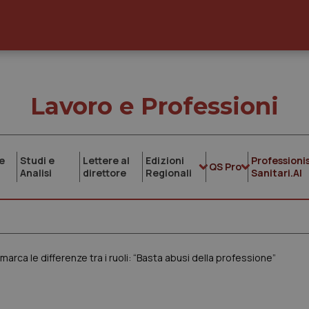
Lavoro e Professioni
e
Studi e
Lettere al
Edizioni
Professionis
QS Pro
Analisi
direttore
Regionali
Sanitari.AI
imarca le differenze tra i ruoli: “Basta abusi della professione”