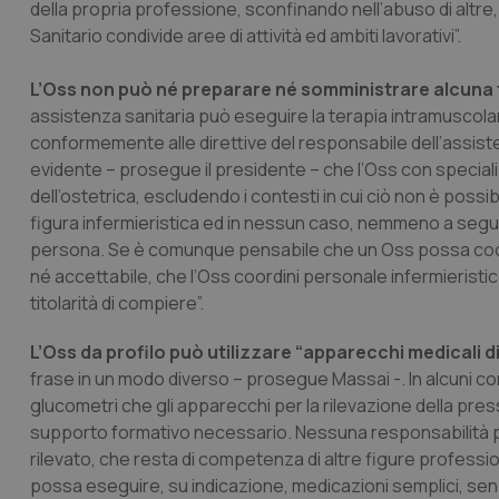
della propria professione, sconfinando nell’abuso di altre, 
Sanitario condivide aree di attività ed ambiti lavorativi”.
L’Oss non può né preparare né somministrare alcuna 
assistenza sanitaria può eseguire la terapia intramuscola
conformemente alle direttive del responsabile dell’assiste
evidente – prosegue il presidente – che l’Oss con speciali
dell’ostetrica, escludendo i contesti in cui ciò non è poss
figura infermieristica ed in nessun caso, nemmeno a segui
persona. Se è comunque pensabile che un Oss possa coordin
né accettabile, che l’Oss coordini personale infermieristi
titolarità di compiere”.
L’Oss da profilo può utilizzare “apparecchi medicali d
frase in un modo diverso – prosegue Massai -. In alcuni con
glucometri che gli apparecchi per la rilevazione della pres
supporto formativo necessario. Nessuna responsabilità può
rilevato, che resta di competenza di altre figure professio
possa eseguire, su indicazione, medicazioni semplici, sen