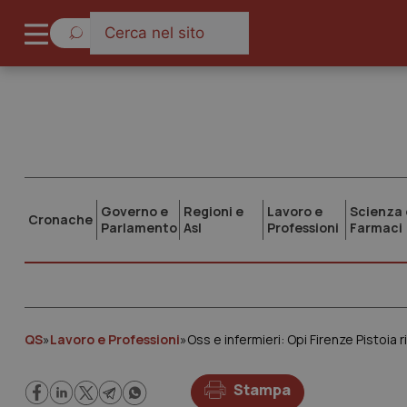
Governo e
Regioni e
Lavoro e
Scienza 
Cronache
Parlamento
Asl
Professioni
Farmaci
QS
»
Lavoro e Professioni
»
Oss e infermieri: Opi Firenze Pistoia r
Stampa