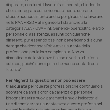
Valle D’Aosta
Oncodermatologia
disparate, con turni di lavoro frammentati, chiedendo
che sia integrata come riconoscimento usurante;
Veneto
Oncoematologia
stesso riconoscimento anche per gli oss che lavorano
nelle RAA – RSD – allargando la lista anche alla
Oncologia & Nutrizione
categoria ASA – OSA – inf. Generici- puericultrici e altro
personale di assistenza, assunti con qualifiche
Psoriasi & pelle
differenti, pur essendo oss, non beneficiano di alcuna
deroga che riconosca l’obiettiva usurante della
Quotidiano Cardiologia
professione per la loro complessità. Non va
dimenticato delle violenze fisiche e verbali che l’oss
subisce, poiché sono i primi che hanno contatti con
Quotidiano Chirurgia
l’utenza”.
Quotidiano Oncologia
Per Mighetti la questione non può essere
trascurata
per “queste professioni che continuano a
Quotidiano Pediatria
scontare da anni la cronica carenza di personale,
bisogna inserire nuovi parametri e nuovi indicatori al
Rene & patologie urogenitali
fine di considerare usurante tutte queste professioni
poiché le attività richiedono un impegno fisico e