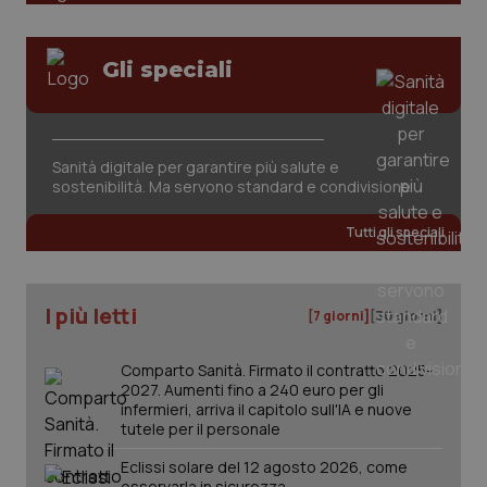
Gli speciali
Sanità digitale per garantire più salute e
sostenibilità. Ma servono standard e condivisione
Tutti gli speciali
I più letti
[7 giorni]
[30 giorni]
Comparto Sanità. Firmato il contratto 2025-
2027. Aumenti fino a 240 euro per gli
infermieri, arriva il capitolo sull'IA e nuove
tutele per il personale
Eclissi solare del 12 agosto 2026, come
osservarla in sicurezza