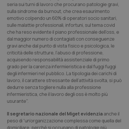
seria sui turni di lavoro che procurano patologie gravi,
Piemonte
HIV
sulla sindrome da burnout, che crea esaurimento
emotivo colpendo un 60% di operatori socio sanitari,
Provincia Autonoma di Bolzano
Infezioni & Febbre
sulle malattie professionali, infortuni, sul tema covid
che ha reso evidente il piano professionale dell’oss, e
dal maggior numero di contagiati con conseguenze
Provincia Autonoma di Trento
Ipertensione & Scompenso
gravi anche dal punto di vista fisico e psicologica, le
criticità delle strutture, l’abuso di professione,
Puglia
Malattie rare
acquisendo responsabilità assistenziale di primo
grado per la carenza infermieristica e dal fuggi fuggi
Sardegna
Malattia di Crohn & Rettocolite Ulcerosa
degli infermieri nel pubblico. La tipologia dei carichi di
lavoro, il carattere stressante dell’attività svolta, si può
Sicilia
Neuroscienze & patologie neurodegenerative
dedurre senza togliere nulla alla professione
infermieristica, che il lavoro degli oss è molto più
Toscana
Obesità
usurante".
Il segretario nazionale del Miget evidenzia
anche il
Umbria
Oftalmologia
peso di “un’organizzazione complessa come quella del
domiciliare, perché si occupano di patologie più