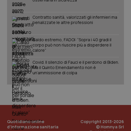
PHPSESSID
Sessio
PHP.net
www.quotidianosanita.it
Contratto sanità, valorizzati gli infermieri ma
penalizzate le altre professioni
Caldo estremo, FADOI: “Sopra i 40 gradi il
corpo può non riuscire più a disperdere il
calore”
Covid. Il silenzio di Fauci e il perdono di Biden.
Ma il Quinto Emendamento non è
un’ammissione di colpa
_ga_KM60CM4NPH
.quotidianosanita.it
1 anno
mes
Quotidiano online
Copyright 2013-2026
d'informazione sanitaria
© Homnya Srl