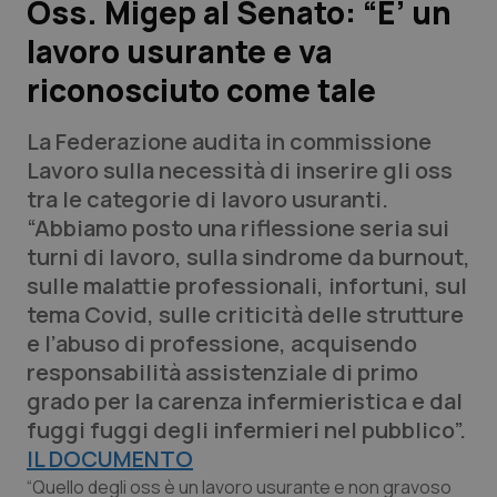
Oss. Migep al Senato: “E’ un
lavoro usurante e va
Scienza e Farmaci
riconosciuto come tale
Studi e Analisi
La Federazione audita in commissione
Lettere al direttore
Lavoro sulla necessità di inserire gli oss
tra le categorie di lavoro usuranti.
Edizioni Regionali
“Abbiamo posto una riflessione seria sui
turni di lavoro, sulla sindrome da burnout,
QS Pro
sulle malattie professionali, infortuni, sul
tema Covid, sulle criticità delle strutture
Professionisti Sanitari.AI
e l’abuso di professione, acquisendo
responsabilità assistenziale di primo
Abruzzo
QS Pro Gold
grado per la carenza infermieristica e dal
fuggi fuggi degli infermieri nel pubblico”.
QS Club
Newsletter
Basilicata
Artrite & artrosi
IL DOCUMENTO
“Quello degli oss è un lavoro usurante e non gravoso