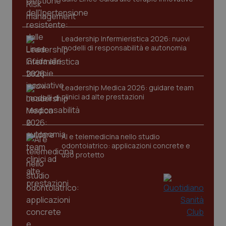
Leadership Infermieristica 2026: nuovi
modelli di responsabilità e autonomia
tracking-sites-ironfish-
www.quotidianosanita.it
4
Leadership Medica 2026: guidare team
tracking-enable
settim
clinici ad alte prestazioni
2 gior
AI e telemedicina nello studio
tracking-sites-ironfish-
www.quotidianosanita.it
4
odontoiatrico: applicazioni concrete e
session-id
settim
uso protetto
2 gior
_ga
1 anno
Google LLC
mes
.quotidianosanita.it