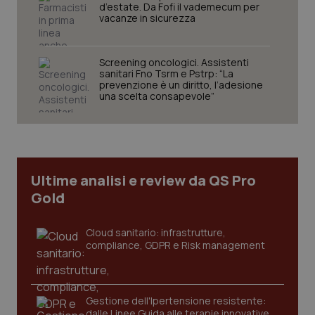
d’estate. Da Fofi il vademecum per
Nome
Fornitore
/
Dominio
Scaden
vacanze in sicurezza
VISITOR_PRIVACY_METADATA
5 mesi
YouTube
settim
.youtube.com
Screening oncologici. Assistenti
sanitari Fno Tsrm e Pstrp: “La
prevenzione è un diritto, l’adesione
una scelta consapevole”
Ultime analisi e review da QS Pro
Gold
Cloud sanitario: infrastrutture,
compliance, GDPR e Risk management
CookieScriptConsent
5 mesi
CookieScript
settim
www.quotidianosanita.it
Gestione dell'Ipertensione resistente:
dalle Linee Guida alle terapie innovative