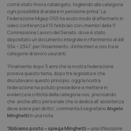
Calabria
Asma & BPCO
com’è stato finora catalogato, togliendo alla categoria
ogni possibilità di andare in pensione prima”. La
Federazione Migep OSS ha avuto modo di affermarlo in
Campania
Car-T
video conferenza il 15 febbraio con i membri della 11
Commissione Lavoro del Senato, dove è stato
Emilia-Romagna
Colesterolo & coronaropatie
depositato un documento integrale in riferimento al ddl
934 – 2347, per l’inserimento, d’infermieri e oss tra le
Friuli Venezia Giulia
Dermatite Atopica
categorie di lavoro usuranti.
Lazio
Diabete & glucometri
“Finalmente dopo 5 anni che la nostra federazione
poneva questo tema, dopo tre legislature che
Liguria
Disturbi dell’umore
discutevano questo principio, oggi la nostra
federazione ha potuto presiedere e mettere in
evidenza la criticità della categoria oss, precisando
Lombardia
Dolore
che anche altro personale che si dedica all’ assistenza
deve avere pari diritto”, commenta il segretario
Angelo
Marche
Donna & Salute
Minghetti
in una nota.
Molise
Epatiti
“Abbiamo posto – spiega Minghetti –
una riflessione