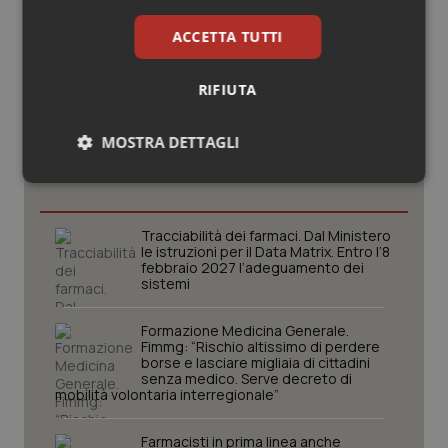
ACCETTA TUTTI
RIFIUTA
Potrebbe interessarti in
MOSTRA DETTAGLI
Lavoro e Professioni
Necessari
Statistici
Marketing
Tracciabilità dei farmaci. Dal Ministero
le istruzioni per il Data Matrix. Entro l’8
febbraio 2027 l’adeguamento dei
sistemi
Necessari
Statistici
Marketing
Formazione Medicina Generale.
Fimmg: “Rischio altissimo di perdere
borse e lasciare migliaia di cittadini
I cookie necessari contribuiscono a rendere fruibile il
senza medico. Serve decreto di
sito web abilitandone funzionalità di base quali la
mobilità volontaria interregionale”
navigazione sulle pagine e l'accesso alle aree
protette del sito. Il sito web non è in grado di
funzionare correttamente senza questi cookie.
Farmacisti in prima linea anche