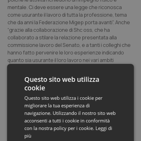
Salute orale & impianti
mentale. Ci deve essere una legge che riconosca
come usurante il lavoro di tutta la professione, tema
che da anni la Federazione Migep porta avanti”. Anche
Sangue & coagulazione
“grazie alla collaborazione di Shc oss, che ha
collaborato a stilare la relazione presentata alla
Tiroide
commissione lavoro del Senato, e a tanti i colleghi che
hanno fatto pervenire le loro esperienze indicando
Tumore al seno
quanto sia usurante il loro lavoro nei vari ambiti
lavorativi, allegandoli alla relazione depositata agli atti
Tumore ovarico
del Senato”.
Questo sito web utilizza
cookie
Tumori del Polmone & Testa Collo
Nursing Up: “Nuovo DDL occasione da non
Questo sito web utilizza i cookie per
perdere per gli infermieri”
Tumori gastrointestinali
migliorare la tua esperienza di
navigazione. Utilizzando il nostro sito web
acconsenti a tutti i cookie in conformità
Ulcera & Reflusso
16 Febbraio 2022
con la nostra policy per i cookie.
Leggi di
© Riproduzione riservata
più
Vaccini