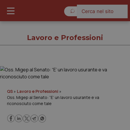
Giovedì 6 Agosto 2026
Lavoro e Professioni
Lavoro e Professioni
Cronache
QS
»
Lavoro e Professioni
»
Oss. Migep al Senato: “E’ un lavoro usurante e va
Governo e Parlamento
riconosciuto come tale
Regioni e Asl
Lavoro e Professioni